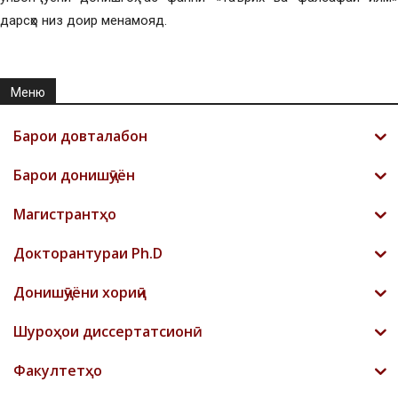
дарсҳо низ доир менамояд.
Меню
Барои довталабон
Барои донишҷӯён
Магистрантҳо
Докторантураи Ph.D
Донишҷӯёни хориҷӣ
Шyроҳои диссертатсионӣ
Факултетҳо