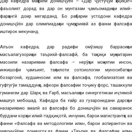
Дар кафедра маҳфили донишҷӯён – «Дар ҷустуҷӯи ҳақиқат»
фаъолият дорад ва дар он мунтазам ҷамъомадиҳои илмӣ-
фарҳангӣ доир мегарданд. Бо раҳбарии устодони кафедра
донишҷӯён дар олимпиадаҳои ҷумҳуриявӣ аз фанни фалсафа
иштирок мекунанд.
Алъон кафедра, дар радифи омӯзишу баррасиҳои
масъалагузориҳои таърихӣ-фалсафӣ, ба таҳқиқи муҳимтарин
масоили назариявии фалсафа – нерӯҳои моҳиятии инсон,
инкишофи ҷамъият, таҳлилоти сотсиологии муносибатҳои
бозаргонӣ, худшиносии илм ва фалсафа, глобализатсия ва
гуфтугӯи тамаддунҳо, афкори фалсафии тоҷику форс, ташаккули
гуманизм дар Шарқ ва Ғарб, масъалаҳои синергетикаи иҷтимоӣ
машғул мебошад. Кафедра ба ғайр аз гузаронидани дарсҳои
назариявию амалӣ аз фалсафа бо донишҷӯён ва самаранок
бурдани корҳои илмӣ-тадқиқотӣ, инчунин, барои магистрантҳо аз
фанни «Фалсафа ва методологияи илм», барои аспирантон ва
унвонҷӯёни донишгоҳ аз фанни «Таърих ва фалсафаи илм»