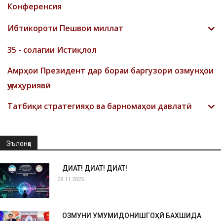
Конференсия
Ибтикороти Пешвои миллат
35 - солагии Истиқлол
Амрҳои Президент дар бораи баргузори озмунҳои
ҷумҳуриявӣ
Татбиқи стратегияҳо ва барномаҳои давлатӣ
Эълонҳо
ДИҚҚАТ! ДИҚҚАТ! ДИҚҚАТ!
28.11.2025
ОЗМУНИ УМУМИДОНИШГОҲӢ БАХШИДА