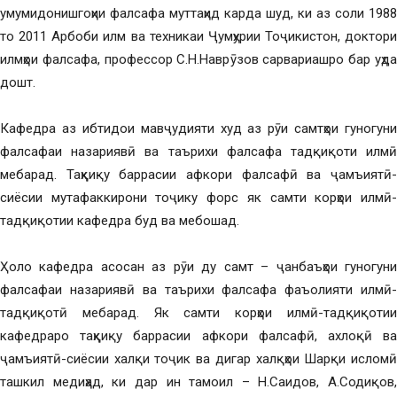
умумидонишгоҳии фалсафа муттаҳид карда шуд, ки аз соли 1988
то 2011 Арбоби илм ва техникаи Ҷумҳурии Тоҷикистон, доктори
илмҳои фалсафа, профессор С.Н.Наврӯзов сарвариашро бар уҳда
дошт.
Кафедра аз ибтидои мавҷудияти худ аз рӯи самтҳои гуногуни
фалсафаи назариявӣ ва таърихи фалсафа тадқиқоти илмӣ
мебарад. Таҳқиқу баррасии афкори фалсафӣ ва ҷамъиятӣ-
сиёсии мутафаккирони тоҷику форс як самти корҳои илмӣ-
тадқиқотии кафедра буд ва мебошад.
Ҳоло кафедра асосан аз рӯи ду самт – ҷанбаъҳои гуногуни
фалсафаи назариявӣ ва таърихи фалсафа фаъолияти илмӣ-
тадқиқотӣ мебарад. Як самти корҳои илмӣ-тадқиқотии
кафедраро таҳқиқу баррасии афкори фалсафӣ, ахлоқӣ ва
ҷамъиятӣ-сиёсии халқи тоҷик ва дигар халқҳои Шарқи исломӣ
ташкил медиҳад, ки дар ин тамоил – Н.Саидов, А.Содиқов,