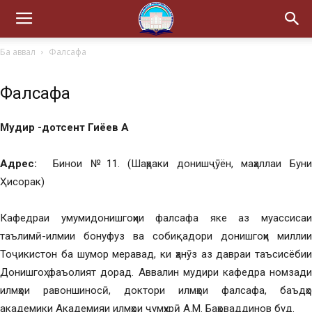
Ба аввал
Фалсафа
Фалсафа
Мудир -дотсент Гиёев А
Адрес:
Бинои №11. (Шаҳраки донишҷӯён, маҳаллаи Буни
Ҳисорак)
Кафедраи умумидонишгоҳии фалсафа яке аз муассисаи
таълимӣ-илмии бонуфуз ва собиқадори донишгоҳи миллии
Тоҷикистон ба шумор меравад, ки ҳанӯз аз давраи таъсисёбии
Донишгоҳ фаъолият дорад. Аввалин мудири кафедра номзади
илмҳои равоншиносӣ, доктори илмҳои фалсафа, баъдҳо
академики Академияи илмҳои ҷумҳурӣ А.М. Баҳоваддинов буд.