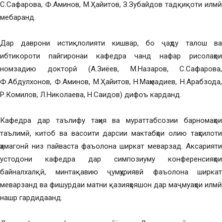
С.Сафарова, Ф.Аминов, М.Ҳайитов, З.Зубайдов тадқиқоти илмӣ
мебаранд.
Дар даврони истиқлолияти кишвар, бо ҷаҳду талош ва
ибтикороти пайгиронаи кафедра чанд нафар рисолаҳои
номзадию докторӣ (А.Зиёев, М.Назаров, С.Сафарова,
Ф.Абдулхонов, Ф.Аминов, М.Ҳайитов, Н.Маҳмадиев, Н.Арабзода,
Р.Комилов, Л.Николаева, Н.Саидов) дифоъ карданд.
Кафедра дар таълифу таҳия ва мураттабсозии барномаҳои
таълимӣ, китоб ва васоити дарсии мактабҳои олию таҳсилоти
ҳамагонӣ низ пайваста фаъолона ширкат меварзад. Аксарияти
устодони кафедра дар симпозиуму конференсияҳои
байналхалқӣ, минтақавию ҷумҳуриявӣ фаъолона ширкат
меварзанд ва фишурдаи матни қазияҳояшон дар маҷмуаҳои илмӣ
нашр гардидаанд.