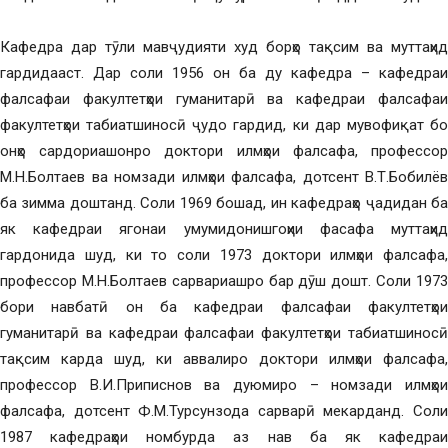
Кафедра дар тӯли мавҷудияти худ борҳо тақсим ва муттаҳид
гардидааст. Дар соли 1956 он ба ду кафедра – кафедраи
фалсафаи факултетҳои гуманитарӣ ва кафедраи фалсафаи
факултетҳои табиатшиносӣ ҷудо гардид, ки дар мувофиқат бо
онҳо сардориашонро доктори илмҳои фалсафа, профессор
М.Н.Болтаев ва номзади илмҳои фалсафа, дотсент В.Т.Бобилёв
ба зимма доштанд. Соли 1969 бошад, ин кафедраҳо ҷадидан ба
як кафедраи ягонаи умумидонишгоҳии фасафа муттаҳид
гардонида шуд, ки то соли 1973 доктори илмҳои фалсафа,
профессор М.Н.Болтаев сарвариашро бар дӯш дошт. Соли 1973
бори навбатӣ он ба кафедраи фалсафаи факултетҳои
гуманитарӣ ва кафедраи фалсафаи факултетҳои табиатшиносӣ
тақсим карда шуд, ки аввалиро доктори илмҳои фалсафа,
профессор В.И.Приписнов ва дуюмиро – номзади илмҳои
фалсафа, дотсент Ф.М.Турсунзода сарварӣ мекарданд. Соли
1987 кафедраҳои номбурда аз нав ба як кафедраи