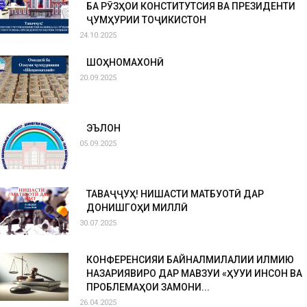
БА РӮЗҲОИ КОНСТИТУТСИЯ ВА ПРЕЗИДЕНТИ
ҶУМҲУРИИ ТОҶИКИСТОН
24.10.2025
ШОҲНОМАХОНӢ
20.09.2025
ЭЪЛОН
05.09.2025
ТАВАҶҶУҲ! НИШАСТИ МАТБУОТӢ ДАР
ДОНИШГОҲИ МИЛЛӢ
30.07.2025
КОНФЕРЕНСИЯИ БАЙНАЛМИЛАЛИИ ИЛМИЮ
НАЗАРИЯВИРО ДАР МАВЗУИ «ҲУҚУҚИ ИНСОН ВА
ПРОБЛЕМАҲОИ ЗАМОНИ...
26.04.2025