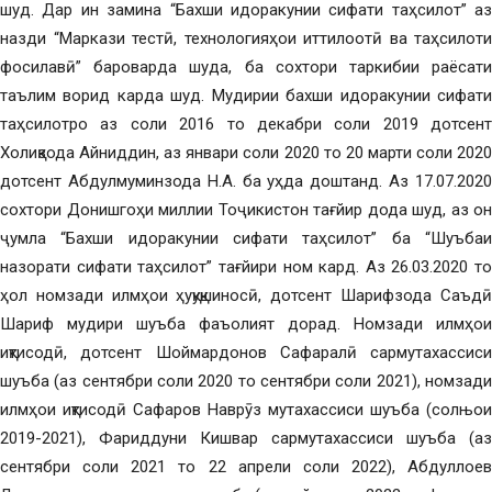
шуд. Дар ин замина “Бахши идоракунии сифати таҳсилот” аз
назди “Маркази тестӣ, технологияҳои иттилоотӣ ва таҳсилоти
фосилавӣ” бароварда шуда, ба сохтори таркибии раёсати
таълим ворид карда шуд. Мудирии бахши идоракунии сифати
таҳсилотро аз соли 2016 то декабри соли 2019 дотсент
Холиқзода Айниддин, аз январи соли 2020 то 20 марти соли 2020
дотсент Абдулмуминзода Н.А. ба уҳда доштанд. Аз 17.07.2020
сохтори Донишгоҳи миллии Тоҷикистон тағйир дода шуд, аз он
ҷумла “Бахши идоракунии сифати таҳсилот” ба “Шуъбаи
назорати сифати таҳсилот” тағйири ном кард. Аз 26.03.2020 то
ҳол номзади илмҳои ҳуқуқшиносӣ, дотсент Шарифзода Саъдӣ
Шариф мудири шуъба фаъолият дорад. Номзади илмҳои
иқтисодӣ, дотсент Шоймардонов Сафаралӣ сармутахассиси
шуъба (аз сентябри соли 2020 то сентябри соли 2021), номзади
илмҳои иқтисодӣ Сафаров Наврӯз мутахассиси шуъба (солњои
2019-2021), Фариддуни Кишвар сармутахассиси шуъба (аз
сентябри соли 2021 то 22 апрели соли 2022), Абдуллоев