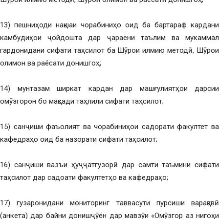
13) пешниҳоди нақшаи чорабиниҳо оид ба бартараф кардани
камбудиҳои ҷойдошта дар ҷараёни таълим ва мукаммал
гардонидани сифати таҳсилот ба Шӯрои илмию методӣ, Шӯрои
олимон ва раёсати донишгоҳ;
14) мунтазам ширкат кардан дар машғулиятҳои дарсии
омӯзгорон бо мақсади таҳлили сифати таҳсилот;
15) санҷиши фаъолият ва чорабиниҳои садорати факултет ва
кафедраҳо оид ба назорати сифати таҳсилот;
16) санҷиши вазъи ҳуҷҷатгузорӣ дар самти таъмини сифати
таҳсилот дар садоати факултетҳо ва кафедраҳо;
17) гузаронидани мониторинг таввасути пурсиши варақавӣ
(анкета) дар байни донишҷӯён дар мавзӯи «Омӯзгор аз нигоҳи