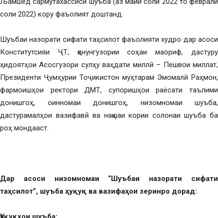
Љамшед сармутахассиси шуъба (аз майи соли 2022 то феврали
соли 2022) кору фаъолият доштанд.
Шуъбаи назорати сифати таҳсилот фаъолияти худро дар асоси
Конститутсияи ҶТ, қонунгузории соҳаи маориф, дастуру
ҳидоятҳои Асосгузори сулҳу ваҳдати миллӣ – Пешвои миллат,
Президенти Ҷумҳурии Тоҷикистон муҳтарам Эмомалӣ Раҳмон,
фармоишҳои ректори ДМТ, супоришҳои раёсати таълими
донишгоҳ, оинномаи донишгоҳ, низомномаи шуъба,
дастурамалҳои вазифавӣ ва нақшаи кории солонаи шуъба ба
роҳ мондааст.
Дар асоси низомномаи “Шуъбаи назорати сифати
таҳсилот”, шуъба ҳуқуқ ва вазифаҳои зеринро дорад:
Ҳуқуқҳои шуъба: