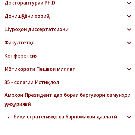
Докторантураи Ph.D
Донишҷӯёни хориҷӣ
Шyроҳои диссертатсионӣ
Факултетҳо
Конференсия
Ибтикороти Пешвои миллат
35 - солагии Истиқлол
Амрҳои Президент дар бораи баргузори озмунҳои
ҷумҳуриявӣ
Татбиқи стратегияҳо ва барномаҳои давлатӣ