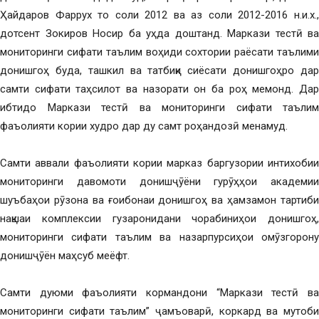
Ҳайдаров Фаррух то соли 2012 ва аз соли 2012-2016 н.и.х.,
дотсент Зокиров Носир ба уҳда доштанд. Маркази тестӣ ва
мониторинги сифати таълим воҳиди сохтории раёсати таълими
донишгоҳ буда, ташкил ва татбиқи сиёсати донишгоҳро дар
самти сифати таҳсилот ва назорати он ба роҳ мемонд. Дар
ибтидо Маркази тестӣ ва мониторинги сифати таълим
фаъолияти кории худро дар ду самт роҳандозӣ менамуд.
Самти аввали фаъолияти кории марказ баргузории интихобии
мониторинги давомоти донишҷӯёни гурӯҳҳои академии
шуъбаҳои рӯзона ва ғоибонаи донишгоҳ ва ҳамзамон тартиби
нақшаи комплексии гузаронидани чорабиниҳои донишгоҳ,
мониторинги сифати таълим ва назарпурсиҳои омӯзгорону
донишҷӯён маҳсуб меёфт.
Самти дуюми фаъолияти кормандони “Маркази тестӣ ва
мониторинги сифати таълим” ҷамъоварӣ, коркард ва мутобиқ