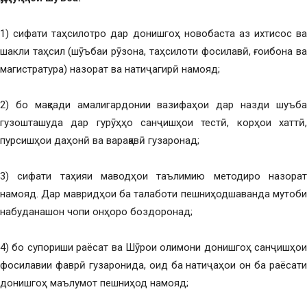
1) сифати таҳсилотро дар донишгоҳ новобаста аз ихтисос ва
шакли таҳсил (шӯъбаи рӯзона, таҳсилоти фосилавӣ, ғоибона ва
магистратура) назорат ва натиҷагирӣ намояд;
2) бо мақсади амалигардонии вазифаҳои дар назди шуъба
гузошташуда дар гурӯҳҳо санҷишҳои тестӣ, корҳои хаттӣ,
пурсишҳои даҳонӣ ва варақавӣ гузаронад;
3) сифати таҳияи маводҳои таълимию методиро назорат
намояд. Дар мавридҳои ба талаботи пешниҳодшаванда мутобиқ
набуданашон чопи онҳоро боздоронад;
4) бо супориши раёсат ва Шӯрои олимони донишгоҳ санҷишҳои
фосилавии фаврӣ гузаронида, оид ба натиҷаҳои он ба раёсати
донишгоҳ маълумот пешниҳод намояд;