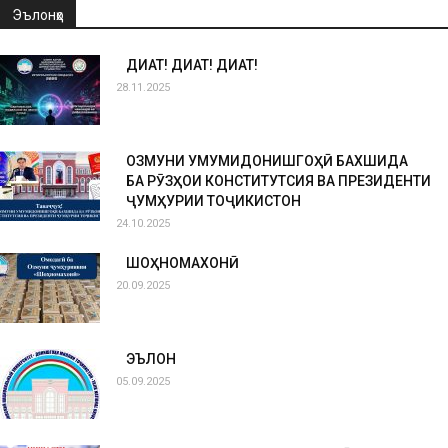
Эълонҳо
ДИҚҚАТ! ДИҚҚАТ! ДИҚҚАТ!
28.11.2025
ОЗМУНИ УМУМИДОНИШГОҲӢ БАХШИДА
БА РӮЗҲОИ КОНСТИТУТСИЯ ВА ПРЕЗИДЕНТИ
ҶУМҲУРИИ ТОҶИКИСТОН
24.10.2025
ШОҲНОМАХОНӢ
20.09.2025
ЭЪЛОН
05.09.2025