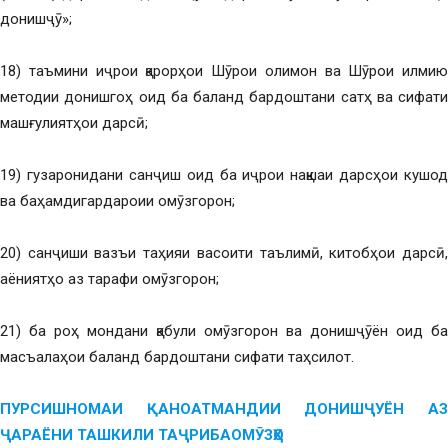
донишҷӯ»;
18) таъмини иҷрои қарорҳои Шӯрои олимон ва Шӯрои илмию
методии донишгоҳ оид ба баланд бардоштани сатҳ ва сифати
машғулиятҳои дарсӣ;
19) гузаронидани санҷиш оид ба иҷрои нақшаи дарсҳои кушод
ва баҳамдигардароии омӯзгорон;
20) санҷиши вазъи таҳияи васоити таълимӣ, китобҳои дарсӣ,
аёниятҳо аз тарафи омӯзгорон;
21) ба роҳ мондани қабули омӯзгорон ва донишҷӯён оид ба
масъалаҳои баланд бардоштани сифати таҳсилот.
ПУРСИШНОМАИ ҚАНОАТМАНДИИ ДОНИШҶУЁН АЗ
ҶАРАЁНИ ТАШКИЛИ ТАҶРИБАОМӮЗҲО