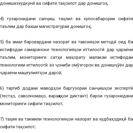
донишазхудкунӣ ва сифати таҳсилот дар донишгоҳ;
4) гузаронидани санҷиш, таҳлил ва хулосабарории сифати
таълим дар бахши магистратураи донишгоҳ;
5) ба амал баровардани назорат ва тавсияҳои методӣ оид ба
истифодаи самараноки технологияҳои иттилоотӣ дар ҷараёни
таълим, мониторинги сатҳи маҳорату малакаи истифодаи
технологияи иттилоотӣ аз ҷониби омӯзгорон ва донишҷӯён дар
ҷараёни машғулиятҳои дарсӣ;
6) тартиб додани маводҳои баргузории санҷишҳои экспертӣ
(тестҳо, саволномаҳо, варақаҳои диктант) барои гузаронидани
мониторинги сифати таҳсилот;
7) таҳия ва такмили технологияҳои назорат ва худбаҳодиҳӣ ба
сифати таҳсилот;