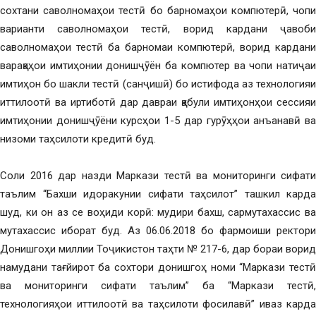
сохтани саволномаҳои тестӣ бо барномаҳои компютерӣ, чопи
варианти саволномаҳои тестӣ, ворид кардани ҷавоби
саволномаҳои тестӣ ба барномаи компютерӣ, ворид кардани
варақаҳои имтиҳонии донишҷӯён ба компютер ва чопи натиҷаи
имтиҳон бо шакли тестӣ (санҷишӣ) бо истифода аз технологияи
иттилоотӣ ва иртиботӣ дар давраи қабули имтиҳонҳои сессияи
имтиҳонии донишҷӯёни курсҳои 1-5 дар гурӯҳҳои анъанавӣ ва
низоми таҳсилоти кредитӣ буд.
Соли 2016 дар назди Маркази тестӣ ва мониторинги сифати
таълим “Бахши идоракунии сифати таҳсилот” ташкил карда
шуд, ки он аз се воҳиди корӣ: мудири бахш, сармутахассис ва
мутахассис иборат буд. Аз 06.06.2018 бо фармоиши ректори
Донишгоҳи миллии Тоҷикистон таҳти № 217-6, дар бораи ворид
намудани тағйирот ба сохтори донишгоҳ номи “Маркази тестӣ
ва мониторинги сифати таълим” ба “Маркази тестӣ,
технологияҳои иттилоотӣ ва таҳсилоти фосилавӣ” иваз карда