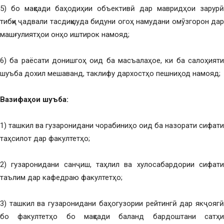
5) бо мақсади баҳодиҳии объективӣ дар мавридҳои зарурӣ
тибқи ҷадвали тасдиқшуда бидуни огоҳ намудани омӯзгорон дар
машғулиятҳои онҳо иштирок намояд;
6) ба раёсати донишгоҳ оид ба масъалаҳое, ки ба салоҳияти
шуъба дохил мешаванд, таклифу дархостҳо пешниҳод намояд;
Вазифаҳои шуъба:
1) ташкил ва гузаронидани чорабиниҳо оид ба назорати сифати
таҳсилот дар факултетҳо;
2) гузаронидани санҷиш, таҳлил ва хулосабардории сифати
таълим дар кафедраю факултетҳо;
3) ташкил ва гузаронидани баҳогузории рейтингӣ дар якҷоягӣ
бо факултетҳо бо мақсади баланд бардоштани сатҳи