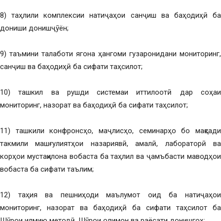
8) таҳлили комплексии натиҷаҳои санҷиш ва баҳодиҳӣ ба
дониши донишҷӯён;
9) таъмини талаботи ягона ҳангоми гузаронидани мониторинг,
санҷиш ва баҳодиҳӣ ба сифати таҳсилот;
10) ташкил ва рушди системаи иттилоотӣ дар соҳаи
мониторинг, назорат ва баҳодиҳӣ ба сифати таҳсилот;
11) ташкили конфронсҳо, маҷлисҳо, семинарҳо бо мақсади
такмили машғулиятҳои назариявӣ, амалӣ, лабораторӣ ва
корҳои мустақилона вобаста ба таҳлил ва ҷамъбасти маводҳои
вобаста ба сифати таълим;
12) таҳия ва пешниҳоди маълумот оид ба натиҷаҳои
мониторинг, назорат ва баҳодиҳӣ ба сифати таҳсилот ба
Шӯрои илмию методӣ, Шӯрои олимон ва раёсати донишгоҳ;