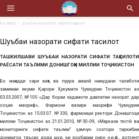
Ба аввал
Шуъбаи назорати сифати таҳсилот
Шуъбаи назорати сифати таҳсилот
ТАШКИЛШАВИ ШУЪБАИ НАЗОРАТИ СИФАТИ ТАҲСИЛОТИ
РАЁСАТИ ТАЪЛИМИ ДОНИШГОҲИ МИЛЛИИ ТОҶИКИСТОН
Бо мақсади сари вақт ва пурра амалӣ намудани талаботи
замимаи якуми Қарори Ҳукумати Ҷумҳурии Тоҷикистон аз
03.03.2007, №105 «Дар бораи хадамоти давлатии назорат дар
соҳаи маориф», Фармони вазири маорифи Ҷумҳурии
Тоҷикистон аз 15.03.07. №330, фармоиши ректори Донишгоҳи
миллии Тоҷикистон аз 21.01.2010, №30-09, «Маркази тестӣ ва
мониторинги сифати таълим” ҳамчун сохтори таркибии
донишгоҳ таъсис дода шуд, ки роҳбарии онро н.и.ф., дотсент