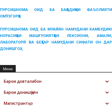
ПУРСИШНОМА ОИД БА БАҲОДИҲИИ ФАЪОЛИЯТИ
ОМӮЗГОРҲО
ПУРСИШНОМА ОИД БА МУАЙЯН НАМУДАНИ КАМБУДИЮ
НОРАСИҲОИ МАШҒУОИЯТҲОИ ЛЕКСИОНИ, АМАЛИ,
ЛАБОРАТОРӢ ВА БЕҲТАР НАМУДАНИ СИФАТИ ОН ДАР
ДОНИШГОҲ
Меню
Барои довталабон
Барои донишҷӯён
Магистрантҳо