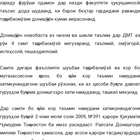
хариду фурӯши одамон дар назди факултети ҳуқуқшиносӣ
таъсис дода шудаанд, ки барои беҳтар гардидани раванди
таҷрибаомӯзии донишҷӯён кумак мерасонанд.
Донишҷӯён новобаста аз низом ва шакли таълим дар ДМТ аз
рӯи 4 самт таҷрибаомӯзӣ мегузаранд: таълимӣ; омӯзгорӣ;
истеҳсолӣ; пешаздипломӣ.
Самти дигари фаъолияти шуъбаи таҷрибаомӯзӣ ва кор бо
мутахассисони ҷавон, бо ҷойи кор таъмин намудани
хатмкунандагони шуъбаи рӯзонае, ки аз ҳисоби буҷети давлат
гуруҳҳои буҷавии донишгоҳро хатм намудаанд, ташкил мекунад.
Дар самти бо ҷойи кор таъмин намудани хатмкунандагони
гуруҳҳои буҷавӣ 2-юми июли соли 2009, №391 қарори Ҳукумати
Ҷумҳурии Тоҷикистон ба имзо расидааст. Раёсати Донишгоҳи
миллии Тоҷикистон ҳамасола, дар асоси қарори тасдиқгардида