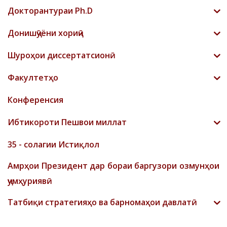
Докторантураи Ph.D
Донишҷӯёни хориҷӣ
Шyроҳои диссертатсионӣ
Факултетҳо
Конференсия
Ибтикороти Пешвои миллат
35 - солагии Истиқлол
Амрҳои Президент дар бораи баргузори озмунҳои
ҷумҳуриявӣ
Татбиқи стратегияҳо ва барномаҳои давлатӣ