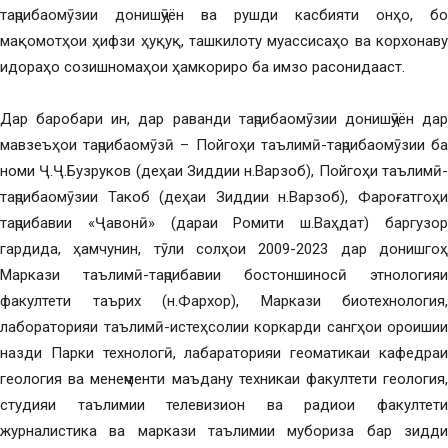
таҷрибаомӯзии донишҷӯён ва рушди касбияти онҳо, бо
мақомотҳои ҳифзи ҳуқуқ, ташкилоту муассисаҳо ва корхонаву
идораҳо созишномаҳои ҳамкориро ба имзо расонидааст.
Дар баробари ин, дар раванди таҷрибаомӯзии донишҷӯён дар
мавзеъҳои таҷрибаомӯзӣ – Пойгоҳи таълимӣ-таҷрибаомӯзии ба
номи Ҷ.Ҷ.Бузруков (деҳаи Зиддии н.Варзоб), Пойгоҳи таълимӣ-
таҷрибаомӯзии Такоб (деҳаи Зиддии н.Варзоб), Фароғатгоҳи
таҷрибавии «Ҷавонӣ» (дараи Ромити ш.Ваҳдат) баргузор
гардида, ҳамчунин, тӯли солҳои 2009-2023 дар донишгоҳ
Маркази таълимӣ-таҷрибавии бостоншиносӣ этнологияи
факултети таърих (н.Фархор), Маркази биотехнология,
лабораторияи таълимӣ-истеҳсолии коркарди сангҳои ороишии
назди Парки технологӣ, лабараторияи геоматикаи кафедраи
геология ва менеҷменти маъдану техникаи факултети геология,
студияи таълимии телевизион ва радиои факултети
журналистика ва маркази таълимии мубориза бар зидди