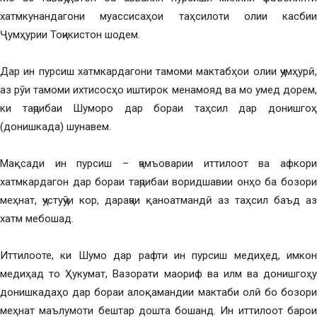
хатмкунандагони муассисаҳои таҳсилоти олии касбии
Ҷумҳурии Тоҷикистон шодем.
Дар ин пурсиш хатмкардагони тамоми мактабҳои олии ҷумҳурӣ,
аз рӯи тамоми ихтисосҳо иштирок менамояд ва мо умед дорем,
ки таҷрибаи Шуморо дар бораи таҳсил дар донишгоҳ
(донишкада) шунавем.
Мақсади ин пурсиш – ҷамъоварии иттилоот ва афкори
хатмкардагон дар бораи таҷрибаи воридшавии онҳо ба бозори
меҳнат, ҷустуҷӯи кор, дараҷаи қаноатмандӣ аз таҳсил баъд аз
хатм мебошад.
Иттилооте, ки Шумо дар рафти ин пурсиш медиҳед, имкон
медиҳад то Ҳукумат, Вазорати маориф ва илм ва донишгоҳу
донишкадаҳо дар бораи алоқамандии мактаби олӣ бо бозори
меҳнат маълумоти бештар дошта бошанд. Ин иттилоот барои