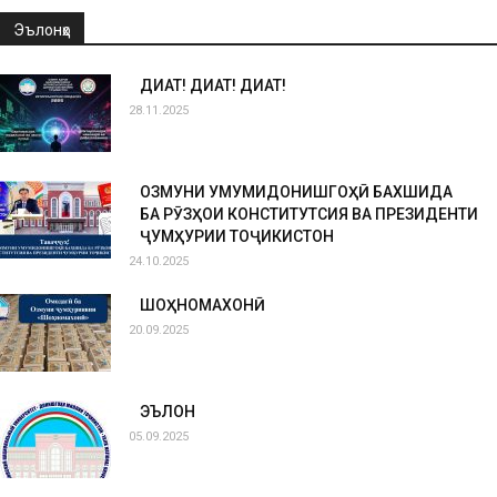
Эълонҳо
ДИҚҚАТ! ДИҚҚАТ! ДИҚҚАТ!
28.11.2025
ОЗМУНИ УМУМИДОНИШГОҲӢ БАХШИДА
БА РӮЗҲОИ КОНСТИТУТСИЯ ВА ПРЕЗИДЕНТИ
ҶУМҲУРИИ ТОҶИКИСТОН
24.10.2025
ШОҲНОМАХОНӢ
20.09.2025
ЭЪЛОН
05.09.2025