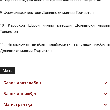
9. Фармоишҳои ректори Донишгоҳи миллии Тоҷикистон
10. Қарорҳои Шурои илмию методии Донишгоҳи миллии
Тоҷикистон
11. Низомномаи шуъбаи таҷрибаомӯзӣ ва рушди касбияти
Донишгоҳи миллии Тоҷикистон
Меню
Барои довталабон
Барои донишҷӯён
Магистрантҳо