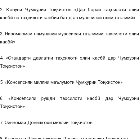
2. Қонуни Ҷумҳурии Тоҷикистон «Дар бораи таҳсилоти олии
касбӣ ва таҳсилоти касбии баъд аз муассисаи олии таълимӣ»
3. Низомномаи намунавии муассисаи таълимии таҳсилоти олии
касбӣ»
4. «Стандарти давлатии таҳсилоти олии касбӣ дар Ҷумҳурии
Тоҷикистон»
5. «Консепсияи миллии маълумоти Ҷумҳурии Тоҷикистон»
6. «Консепсияи рушди таҳсилоти касбӣ дар Ҷумҳурии
Тоҷикистон»
7. Оинномаи Донишгоҳи миллии Тоҷикистон
8. Қарорҳои Шурои олимони Донишгоҳи миллии Тоҷикистон