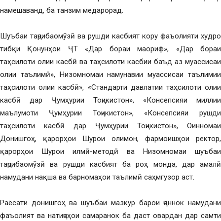
намешаванд, ба танзим медарорад.
Шуъбаи таҷрибаомӯзӣ ва рушди касбият кору фаъолияти худро
тибқи Қонунҳои ҶТ «Дар бораи маориф», «Дар бораи
таҳсилоти олии касбӣ ва таҳсилоти касбии баъд аз муассисаи
олии таълимӣ», Низомномаи намунавии муассисаи таълимии
таҳсилоти олии касбӣ», «Стандарти давлатии таҳсилоти олии
касбӣ дар Ҷумҳурии Тоҷикистон», «Консепсияи миллии
маълумоти Ҷумҳурии Тоҷикистон», «Консепсияи рушди
таҳсилоти касбӣ дар Ҷумҳурии Тоҷикистон», Оинномаи
Донишгоҳ, қарорҳои Шурои олимон, фармоишҳои ректор,
қарорҳои Шурои илмӣ-методӣ ва Низомномаи шуъбаи
таҷрибаомӯзӣ ва рушди касбият ба роҳ монда, дар амалӣ
намудани нақша ва барномаҳои таълимӣ саҳмгузор аст.
Раёсати донишгоҳ ва шуъбаи мазкур барои ҷоннок намудани
фаъолият ва натиҷаҳои самаранок ба даст овардан дар самти