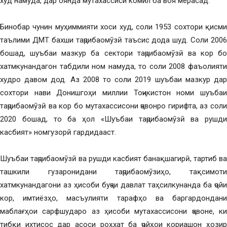
худ намуда, дар оянда мутахассиси комил ба воя мерасад.
Бинобар чунин муҳиммияти хоси худ, соли 1953 сохтори қисми
таълими ДМТ бахши таҷрибаомӯзӣ таъсис дода шуд. Соли 2006
бошад, шуъбаи мазкур ба сектори таҷрибаомӯзӣ ва кор бо
хатмкунандагон табдили ном намуда, то соли 2008 фаъолияти
худро давом дод. Аз 2008 то соли 2019 шуъбаи мазкур дар
сохтори нави Донишгоҳи миллии Тоҷикистон номи шуъбаи
таҷрибаомӯзӣ ва кор бо мутахассисони ҷавонро гирифта, аз соли
2020 бошад, то ба ҳол «Шуъбаи таҷрибаомӯзӣ ва рушди
касбият» номгузорӣ гардидааст.
Шуъбаи таҷрибаомӯзӣ ва рушди касбият банақшагирӣ, тартиб ва
ташкили гузаронидани таҷрибаомӯзиҳо, тақсимоти
хатмкунандагони аз ҳисоби буҷаи давлат таҳсилкунанда ба ҷойи
кор, имтиёзҳо, масъулияти тарафҳо ва баргардондани
маблағҳои сарфшударо аз ҳисоби мутахассисони ҷавоне, ки
тибқи ихтисос дар асоси роҳхат ба ҷойҳои кориашон ҳозир