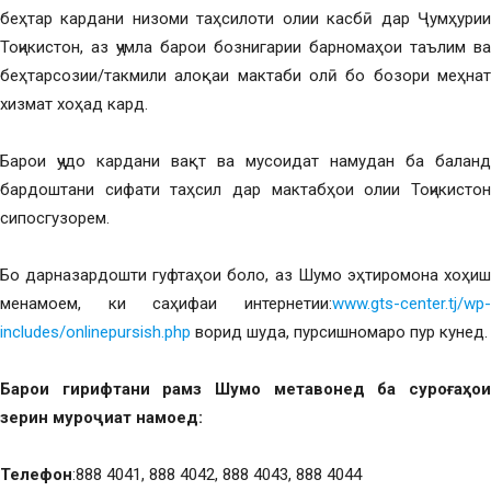
беҳтар кардани низоми таҳсилоти олии касбӣ дар Ҷумҳурии
Тоҷикистон, аз ҷумла барои бознигарии барномаҳои таълим ва
беҳтарсозии/такмили алоқаи мактаби олӣ бо бозори меҳнат
хизмат хоҳад кард.
Барои ҷудо кардани вақт ва мусоидат намудан ба баланд
бардоштани сифати таҳсил дар мактабҳои олии Тоҷикистон
сипосгузорем.
Бо дарназардошти гуфтаҳои боло, аз Шумо эҳтиромона хоҳиш
менамоем, ки саҳифаи интернетии:
www.gts-center.tj/wp-
includes/onlinepursish.php
ворид шуда, пурсишномаро пур кунед.
Барои гирифтани рамз Шумо метавонед ба суро
ғ
аҳои
зерин муро
ҷ
иат намоед:
Телефон
:888 4041, 888 4042, 888 4043, 888 4044