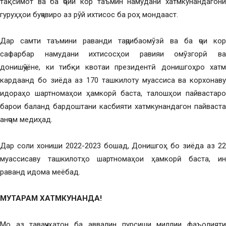
тақсимот ва ба ҷойи кор таъмин намудани хатмкунандагони
гуруҳҳои буҷавиро аз рӯй ихтисос ба роҳ мондааст.
Дар самти таъмини раванди таҷрибаомӯзӣ ва ба ҷои кор
сафарбар намудани ихтисосҳои равияи омӯзгорӣ ва
донишҷӯёне, ки тибқи квотаи президентӣ донишгоҳро хатм
кардаанд бо зиёда аз 170 ташкилоту муассиса ва корхонаву
идораҳо шартномаҳои ҳамкорӣ баста, талошҳои пайвастаро
барои баланд бардоштани касбияти хатмкунандагон пайваста
анҷом медиҳад.
Дар соли хониши 2022-2023 бошад, Донишгоҳ бо зиёда аз 22
муассисаву ташкилотҳо шартномаҳои ҳамкорӣ баста, ин
раванд идома меёбад.
МУ
ТАРАМ ХАТМКУНАНДА!
Мо аз таваҷҷуҳатон ба аввалин пурсиши миллии фаъолияти