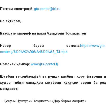
Почтаи электронӣ
:
gts.center@bk.ru
Бо эҳтиром,
Вазорати маориф ва илми
Ҷ
умҳурии То
ҷ
икистон
Навор барои сомона:
https://www.gts-
center.tj/%D0%9C%D0%A4%D0%A5_TJ.mp4
Сомон
аи ҳамкор
:
www.gts-center.tj
Шуъбаи таҷрибаомӯзӣ ва рушди касбият кору фаъолияти
худро тибқи санадҳои меъёрии ҳуқуқии зерин ба роҳ
мондааст:
1. Қонуни Ҷумҳурии Тоҷикистон «Дар бораи маориф»