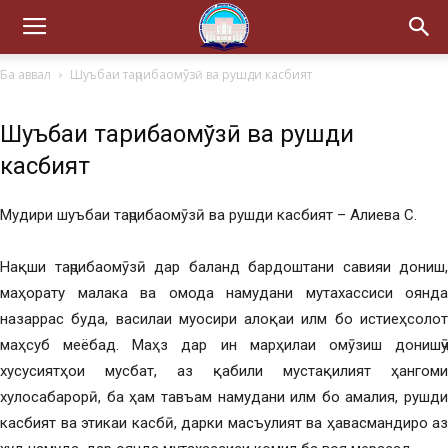
Ба аввал
Шуъбаи таҷрибаомўзӣ ва рушди касбият
Шуъбаи таҷрибаомўзӣ ва рушди
касбият
Мудири шуъбаи таҷрибаомӯзӣ ва рушди касбият – Алиева С.
Нақши таҷрибаомӯзӣ дар баланд бардоштани савияи дониш,
маҳорату малака ва омода намудани мутахассиси оянда
назаррас буда, василаи муосири алоқаи илм бо истиеҳсолот
маҳсуб меёбад. Маҳз дар ин марҳилаи омӯзиш донишҷӯ
хусусиятҳои мусбат, аз қабили мустақилият ҳангоми
хулосабарорӣ, ба ҳам тавъам намудани илм бо амалия, рушди
касбият ва этикаи касбӣ, дарки масъулият ва ҳавасмандиро аз