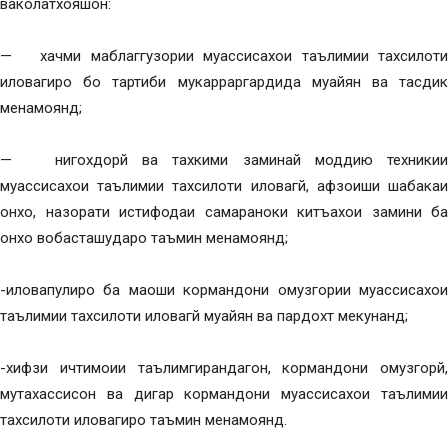
ваколатхояшон:
— хачми маблаггузории муассисахои таълимии тахсилоти
иловагиро бо тартиби мукарраргардида муайян ва тасдик
менамоянд;
— нигохдорй ва тахкими заминай моддию техникии
муассисахои таълимии тахсилоти иловагй, афзоиши шабакаи
онхо, назорати истифодаи самараноки китъахои замини ба
онхо вобасташударо таъмин менамоянд;
-иловапулиро ба маоши кормандони омузгории муассисахои
таълимии тахсилоти иловагй муайян ва пардохт мекунанд;
-хифзи ичтимоии таълимгирандагон, кормандони омузгорй,
мутахассисон ва дигар кормандони муассисахои таълимии
тахсилоти иловагиро таъмин менамоянд.