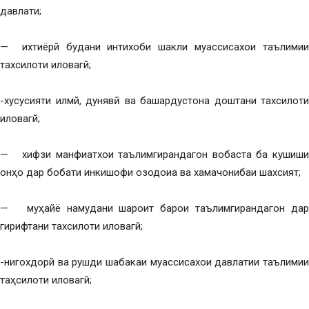
давлати;
— ихтиёрй будани интихоби шакли муассисахои таълимии
тахсилоти иловагй;
-хусусияти илмй, дунявӣ ва башардустона доштани тахсилоти
иловагй;
— хифзи манфиатхои таълимгирандагон вобаста ба кушиши
онҳо дар бобати инкишофи озодоиа ва хамачонибаи шахсият;
— муҳайё намудани шароит барои таълимгирандагон дар
гирифтани тахсилоти иловагй;
-нигохдорй ва рушди шабакаи муассисахои давлатии таълимии
таҳсилоти иловагй;