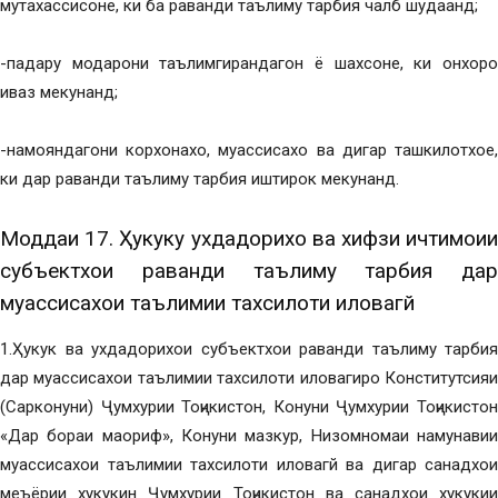
мутахассисоне, ки ба раванди таълиму тарбия чалб шудаанд;
-падару модарони таълимгирандагон ё шахсоне, ки онхоро
иваз мекунанд;
-намояндагони корхонахо, муассисахо ва дигар ташкилотхое,
ки дар раванди таълиму тарбия иштирок мекунанд.
Моддаи 17. Ҳукуку ухдадорихо ва хифзи ичтимоии
субъектхои раванди таълиму тарбия дар
муассисахои таълимии тахсилоти иловагй
1.Ҳукук ва ухдадорихои субъектхои раванди таълиму тарбия
дар муассисахои таълимии тахсилоти иловагиро Конститутсияи
(Сарконуни) Ҷумхурии Тоҷикистон, Конуни Ҷумхурии Тоҷикистон
«Дар бораи маориф», Конуни мазкур, Низомномаи намунавии
муассисахои таълимии тахсилоти иловагй ва дигар санадхои
меъёрии хукукин Ҷумхурии Тоҷикистон ва санадхои хукукии