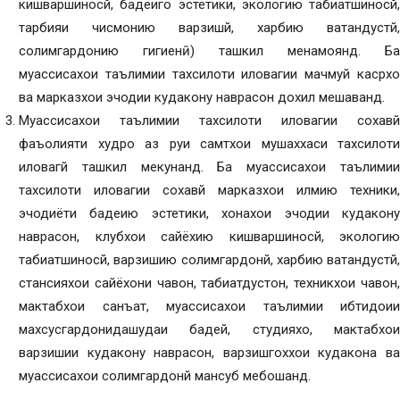
кишваршиносй, бадеиго эстетики, экологию табиатшиносй,
тарбияи чисмонию варзишй, харбию ватандустй,
солимгардонию гигиенӣ) ташкил менамоянд. Ба
муассисахои таълимии тахсилоти иловагии мачмуй касрхо
ва марказхои эчодии кудакону наврасон дохил мешаванд.
Муассисахои таълимии тахсилоти иловагии сохавй
фаъолияти худро аз руи самтхои мушаххаси тахсилоти
иловагй ташкил мекунанд. Ба муассисахои таълимии
тахсилоти иловагии сохавй марказхои илмию техники,
эчодиёти бадеию эстетики, хонахои эчодии кудакону
наврасон, клубхои сайёхию кишваршиносй, экологию
табиатшиносй, варзишию солимгардонй, харбию ватандустй,
стансияхои сайёхони чавон, табиатдустон, техникхои чавон,
мактабхои санъат, муассисахои таълимии ибтидоии
махсусгардонидашудаи бадей, студияхо, мактабхои
варзишии кудакону наврасон, варзишгоххои кудакона ва
муассисахои солимгардонй мансуб мебошанд.