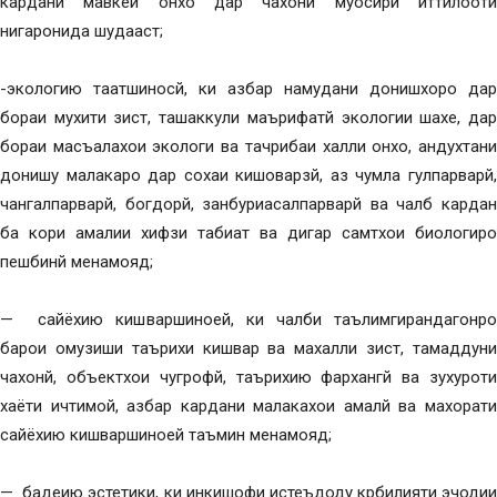
кардани мавкеи онхо дар чахони муосири иттилоотй
нигаронида шудааст;
-экологию таатшиносй, ки азбар намудани донишхоро дар
бораи мухити зист, ташаккули маърифатй экологии шахе, дар
бораи масъалахои экологи ва тачрибаи халли онхо, андухтани
донишу малакаро дар сохаи кишоварзй, аз чумла гулпарварй,
чангалпарварй, богдорй, занбуриасалпарварй ва чалб кардан
ба кори амалии хифзи табиат ва дигар самтхои биологиро
пешбинй менамояд;
— сайёхию кишваршиноей, ки чалби таълимгирандагонро
барои омузиши таърихи кишвар ва махалли зист, тамаддуни
чахонй, объектхои чугрофй, таърихию фархангй ва зухуроти
хаёти ичтимой, азбар кардани малакахои амалй ва махорати
сайёхию кишваршиноей таъмин менамояд;
— бадеию эстетики, ки инкишофи истеъдоду крбилияти эчодии