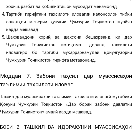
хоҳиш, рағбат ва қобилияташон мусоидат менамоянд.
Тартиби гирифтани таҳсилоти иловагии калонсолон тибки
санадҳои меъёрии ҳукукии Ҷумхурии Тоҷикистон муайян
карда мешавад.
Шахрвандони хориҷӣ ва шахсони бешахрванд, ки дар
Ҷумхурии Точикистон истиқомат доранд, тахсилоти
иловагиро бо тартиби мукаррарнамудаи қонунгузории
Ҷумх,урии Точикистон гирифта метавонанд.
Моддаи 7. Забони таҳсил дар муассисаҳои
таълимии таҳсилоти иловагӣ
Тахсил дар муассисахои таълимии тахсилоти иловагй мутобики
Қонуни Ҷумхурии Тоҷикистон «Дар бораи забони давлатии
Ҷумхурии Тоҷикистон» амалй карда мешавад.
БОБИ 2. ТАШКИЛ ВА ИДОРАКУНИИ МУАССИСАҲОИ