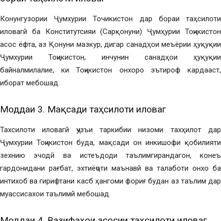
Конунгузории Ҷумхурии Точикистон дар бораи таҳсилоти
иловагй ба Конститутсияи (Сарқонуни) Ҷумҳурии Тоҷикистон
асос ёфта, аз Қонуни мазкур, дигар санадҳои меъёрии ҳуқуқии
Ҷумхурии Тоҷикистон, инчунин санадҳои ҳуқуқии
байналмилалие, ки Тоҷикистон онхоро эътироф кардааст,
иборат мебошад.
Моддаи 3. Мақсади таҳсилоти иловагӣ
Тахсилоти иловагй ҷузъи таркибии низоми тахҳилот дар
Ҷумхурии Тоҷикистон буда, мақсади он инкишофи қобилияти
зехнию эчодӣ ва истеъдоди таълимгирандагон, конеъ
гардонидани рағбат, эхтиёҷоти маънавй ва талаботи онхо ба
интихоб ва гирифтани касб ҳангоми фориғ будан аз таълим дар
муассисахои таълимй мебошад.
Моддаи 4. Вазифаҳои асосии таҳсилоти иловагӣ