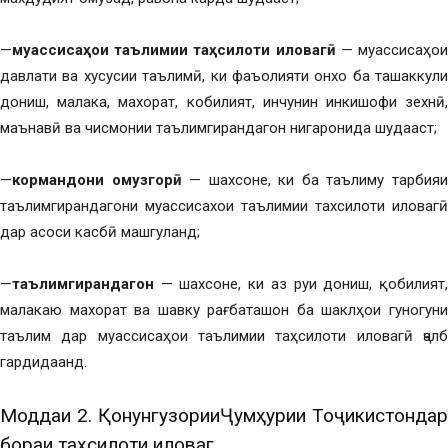
—
муассисаҳои таълимии таҳсилоти иловагӣ
— муассисаҳо
давлати ва хусусии таълимӣ, ки фаъолияти онхо ба ташаккули
дониш, малака, махорат, кобилият, инчунин инкишофи зехнӣ,
маънавӣ ва чисмонии таълимгирандагон нигаронида шудааст;
—
кормандони омузгорӣ
— шахсоне, ки ба таълиму тарбия
таълимгирандагони муассисахои таълимии тахсилоти иловагӣ
дар асоси касбӣ машгуланд;
—
таълимгирандагон
— шахсоне, ки аз руи дониш, қобилият
малакаю махорат ва шавку рағбаташон ба шаклҳои гуногуни
таълим дар муассисаҳои таълимии таҳсилоти иловагӣ ҷалб
гардидаанд.
Моддаи 2. ҚонунгузорииҶумҳурии Тоҷикистондар
бораи таҳсилоти иловагӣ