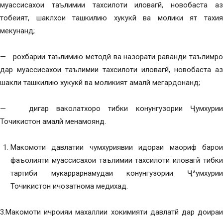
муассисахои таълимии тахсилоти иловагй, новобаста аз
тобеият, шаклхои ташкилию хукукй ва молики ят тахия
мекунанд;
— рохбарии таълимию методй ва назорати раванди таълимро
дар муассисахои таълимии тахсилоти иловагй, новобаста аз
шакли ташкилию хукукй ва моликият амалй мегардонанд;
— дигар ваколатхоро тибки конунгузории Ҷумхурии
Точикистон амалй менамоянд.
Макомоти давлатии чумхуриявии идораи маориф барои
фаъолияти муассисахои таълимии тахсилоти иловагй тибки
тартиби мукаррарнамудаи конунгузории Ҷ^умхурии
Точикистон ичозатнома медихад.
3.Макомоти ичроияи махаллии хокимияти давлатй дар доираи