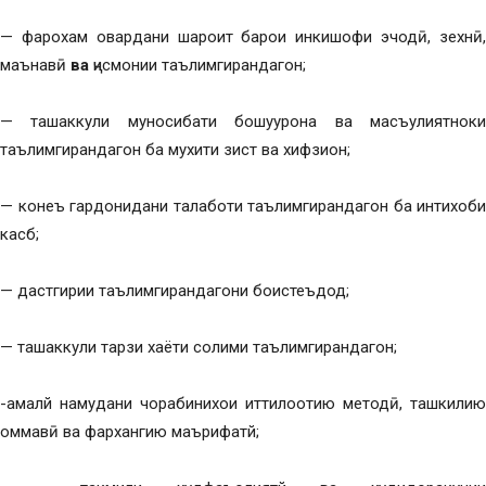
— фарохам овардани шароит барои инкишофи эчодӣ, зехнӣ,
маънавӣ
ва
ҷисмонии таълимгирандагон;
— ташаккули муносибати бошуурона ва масъулиятноки
таълимгирандагон ба мухити зист ва хифзион;
— конеъ гардонидани талаботи таълимгирандагон ба интихоби
касб;
— дастгирии таълимгирандагони боистеъдод;
— ташаккули тарзи хаёти солими таълимгирандагон;
-амалй намудани чорабинихои иттилоотию методӣ, ташкилию
оммавӣ ва фархангию маърифатй;