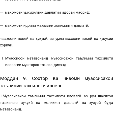
— макомоти ҷумхуриявии давлатии идораи маориф;
— макомоти иҷроияи махаллии хокимияти давлатӣ;
-шахсони вокеӣ ва хукукӣ, аз ҷумла шахсони вокеӣ ва хукукии
хоричӣ.
Муассисон метавонанд муассисахои таълимии тахсилоти
иловагии муштарак таъсис диханд.
Моддаи 9. Сохтор ва низоми муассисахои
таълимии тахсилоти иловагӣ
1.Муассисахои таълимии тахсилоти иловагӣ аз руи шаклхои
ташкилию хукукӣ ва моликият давлатӣ ва хусусӣ буда
метавонанд.