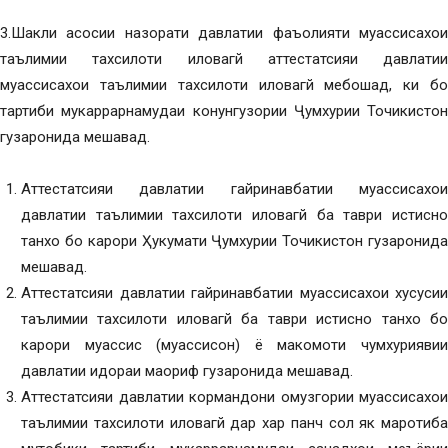
3.Шакли асосии назорати давлатии фаъолияти муассисахои
таълимии тахсилоти иловагй аттестатсияи давлатии
муассисахои таълимии тахсилоти иловагй мебошад, ки бо
тартиби мукаррарнамудаи конунгузории Ҷумхурии Точикистон
гузаронида мешавад.
Аттестатсияи давлатии гайринавбатии муассисахои
давлатии таълимии тахсилоти иловагй ба таври истисно
танхо бо карори Ҳукумати Ҷумхурии Точикистон гузаронида
мешавад.
Аттестатсияи давлатии гайринавбатии муассисахои хусусии
таълимии тахсилоти иловагй ба таври истисно танхо бо
карори муассис (муассисон) ё макомоти чумхуриявии
давлатии идораи маориф гузаронида мешавад.
Аттестатсияи давлатии кормандони омузгории муассисахои
таълимии тахсилоти иловагй дар хар панч сол як маротиба