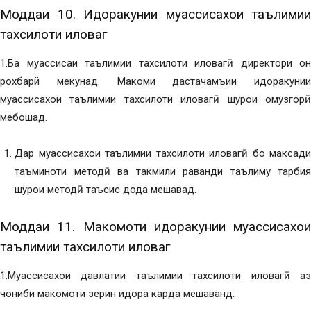
Моддаи 10. Идоракунии муассисахои таълимии
тахсилоти иловагӣ
1.Ба муассисаи таълимии тахсилоти иловагӣ директори он
рохбарй мекунад. Макоми дастачамъии идоракунии
муассисахои таълимии тахсилоти иловагӣ шурои омузгорӣ
мебошад.
Дар муассисахои таълимии тахсилоти иловагӣ бо максади
таъминоти методӣ ва такмили раванди таълиму тарбия
шурои методӣ таъсис дода мешавад.
Моддаи 11. Макомоти идоракунии муассисахои
таълимии тахсилоти иловагӣ
1.Муассисахои давлатии таълимии тахсилоти иловагӣ аз
чониби макомоти зерин идора карда мешаванд: