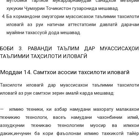
мутобики тартиби мукаррарнамудаи санадхои меъёрии
хукукии Ҷумхурии Точикистон гузаронида мешавад.
Ба кормандони омузгории муассисахои таълимии тахсилоти
иловагй аз руи натичаи аттестатсияи давлатй дарачаи
муайяни тахассусй дода мешавад.
БОБИ 3. РАВАНДИ ТАЪЛИМ ДАР МУАССИСАҲОИ
ТАЪЛИМИИ ТАҲСИЛОТИ ИЛОВАГӢ
Моддаи 14. Самтхои асосии тахсилоти иловагй
Тахсилоти иловагй дар муассисахои таълимии тахсилоти
иловагй аз руи самтхои зерин амалй карда мешавад:
— илмию техники, ки азбар намудани махорату малакахои
техникию технологи, васеъ намудани чахонбинии илмй,
азхудкунии техникаю технологияи муосир ва илмхои
дакик,инчунин ба кори фаъолонаи илмию тахкикотй тайёр