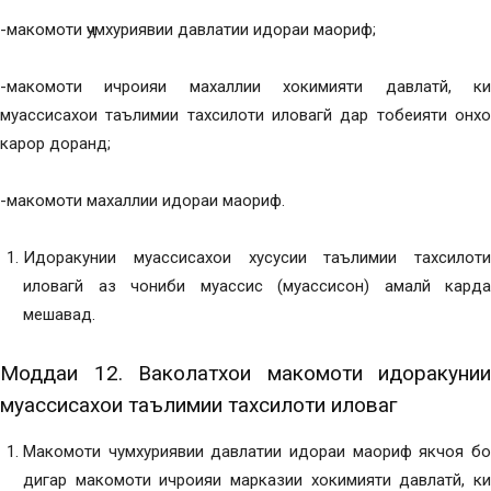
-макомоти ҷумхуриявии давлатии идораи маориф;
-макомоти ичроияи махаллии хокимияти давлатй, ки
муассисахои таълимии тахсилоти иловагй дар тобеияти онхо
карор доранд;
-макомоти махаллии идораи маориф.
Идоракунии муассисахои хусусии таълимии тахсилоти
иловагй аз чониби муассис (муассисон) амалй карда
мешавад.
Моддаи 12. Ваколатхои макомоти идоракунии
муассисахои таълимии тахсилоти иловагӣ
Макомоти чумхуриявии давлатии идораи маориф якчоя бо
дигар макомоти ичроияи марказии хокимияти давлатй, ки