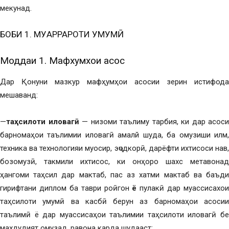
мекунад.
БОБИ 1. МУҚАРРАРОТИ УМУМӢ
Моддаи 1. Мафхумхои асосӣ
Дар Қонуни мазкур мафҳумҳои асосии зерин истифода
мешаванд:
—
таҳсилоти иловагӣ
— низоми таълиму тарбия, ки дар асоси
барномаҳои таълимии иловагӣ амалй шуда, ба омузиши илм,
техника ва технологияи муосир, эҷодкорӣ, дарёфти ихтисоси нав,
бозомузӣ, такмили ихтисос, ки онҳоро шахс метавонад
ҳангоми таҳсил дар мактаб, пас аз хатми мактаб ва баъди
гирифтани диплом ба таври роӣгон
ё
пулакӣ дар муассисахои
таҳсилоти умумӣ ва касбӣ берун аз барномаҳои асосии
таълимӣ ё дар муассисаҳои таълимии таҳсилоти иловагӣ бе
махдудият омузад, равона карда шудааст;