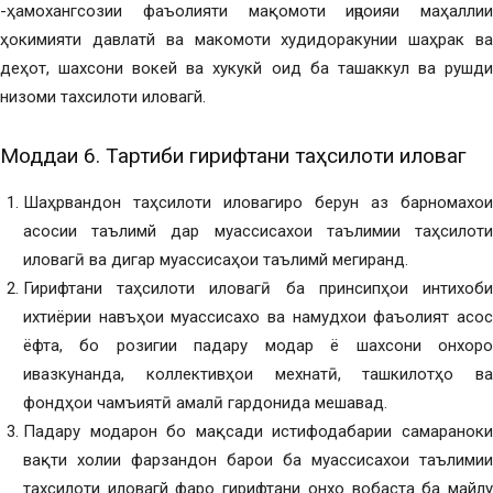
-ҳамохангсозии фаъолияти мақомоти иҷроияи маҳаллии
ҳокимияти давлатй ва макомоти худидоракунии шаҳрак ва
деҳот, шахсони вокей ва хукукй оид ба ташаккул ва рушди
низоми тахсилоти иловагй.
Моддаи 6. Тартиби гирифтани таҳсилоти иловагӣ
Шаҳрвандон таҳсилоти иловагиро берун аз барномахои
асосии таълимй дар муассисахои таълимии таҳсилоти
иловагӣ ва дигар муассисаҳои таълимй мегиранд.
Гирифтани таҳсилоти иловагӣ ба принсипҳои интихоби
ихтиёрии навъҳои муассисахо ва намудхои фаъолият асос
ёфта, бо розигии падару модар ё шахсони онхоро
ивазкунанда, коллективҳои мехнатӣ, ташкилотҳо ва
фондҳои чамъиятӣ амалӣ гардонида мешавад.
Падару модарон бо мақсади истифодабарии самараноки
вақти холии фарзандон барои ба муассисахои таълимии
тахсилоти иловагй фаро гирифтани онхо вобаста ба майлу