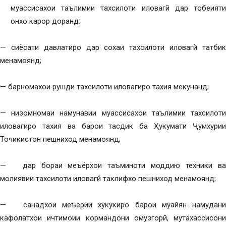
муассисахои таълимии тахсилоти иловагй дар тобеияти
онхо карор доранд:
— сиёсати давлатиро дар сохаи тахсилоти иловагй татбик
менамоянд;
— барномахои рушди тахсилоти иловагиро тахия мекунанд;
— низомномаи намунавии муассисахои таълимии тахсилоти
иловагиро тахия ва барои тасдик ба Ҳукумати Ҷумхурии
Точикистон пешниход менамоянд;
— дар бораи меъёрхои таъминоти моддию техники ва
молиявии тахсилоти иловагй таклифхо пешниход менамоянд;
— санадхои меъёрии хукукиро барои муайян намудани
кафолатхои ичтимоии кормандони омузгорй, мутахассисони