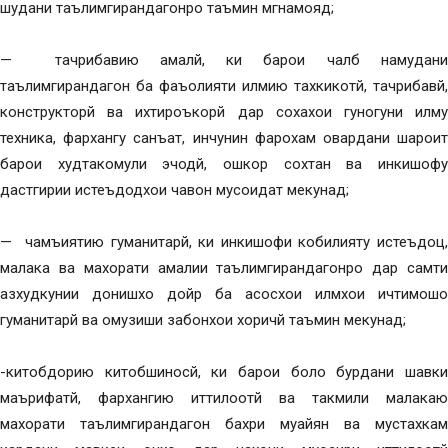
шудани таълимгирандагонро таъмин мгнамояд;
— тачрибавию амалй, ки барои чалб намудани
таълимгирандагон ба фаъолияти илмию тахкикотй, тачрибавй,
конструкторй ва ихтироъкорй дар сохахои гуногуни илму
техника, фархангу санъат, инчунин фарохам овардани шароит
барои худтакомули эчодй, ошкор сохтан ва инкишофу
дастгирии истеъдодхои чавон мусоидат мекунад;
— чамъиятию гуманитарй, ки инкишофи кобилияту истеъдоц,
малака ва махорати амалии таълимгирандагонро дар самти
азхудкунии донишхо дойр ба асосхои илмхои ичтимошо
гуманитарй ва омузиши забонхои хоричй таъмин мекунад;
-китобдорию китобшиносй, ки барои боло бурдани шавки
маърифатй, фархангию иттилоотй ва такмили малакаю
махорати таълимгирандагон бахри муайян ва мустахкам