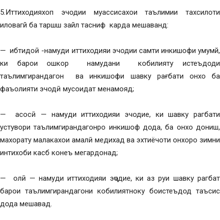
5.Иттиходияхоп эчодии муассисахои таълимии тахсилоти
иловагй ба таршш зайл тасниф карда мешаванд:
— ибтидоӣ -намуди иттиходияи эчодии самти инкишофи умумй,
ки барои ошкор намудани кобилияту истеъдоди
таълимгирандагон ва инкишофи шавку рағбати онхо ба
фаъолияти эчодӣ мусоидат менамояд;
— асосӣ — намуди иттиходияи эчодие, ки шавку рагбати
устувори таълимгирандагонро инкишоф дода, ба онхо дониш,
махорату малакахои амалӣ медихад ва эхтиёчоти онхоро зимни
интихоби касб конеъ мегардонад;
— олӣ — намуди иттиходияи эҷодие, ки аз руи шавку рагбат
барои таълимгирандагони кобилиятноку боистеъдод таъсис
дода мешавад.