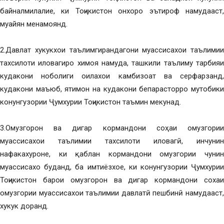
байналмилалие, ки Тоҷикистон онхоро эътироф намудааст,
муайян менамоянд.
2.Давлат хукукхои таълимгирандагони муассисахои таълимии
тахсилоти иловагиро химоя намуда, ташкили таълиму тарбияи
кудакони ноболиги оилахои камбизоат ва серфарзанд,
кудакони маъюб, ятимон на кудакони бепарасторро мутобики
конунгузории Ҷумхурии Тоҷикистон таъмин мекунад.
3.Омузгорон ва дигар кормандони соҳаи омузгории
муассисахои таълимии тахсилоти иловагӣ, инчунин
нафакахуроне, ки қаблан кормандони омузгории чунин
муассисахо буданд, ба имтиёзхое, ки конунгузории Ҷумхурии
Тоҷикистон барои омузгорон ва дигар кормандони сохаи
омузгории муассисахои таълимии давлатӣ пешбинӣ намудааст,
хукук доранд.