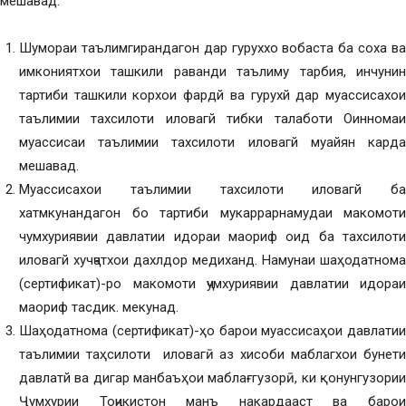
мешавад.
Шумораи таълимгирандагон дар гуруххо вобаста ба соха ва
имкониятхои ташкили раванди таълиму тарбия, инчунин
тартиби ташкили корхои фардй ва гурухй дар муассисахои
таълимии тахсилоти иловагй тибки талаботи Оинномаи
муассисаи таълимии тахсилоти иловагй муайян карда
мешавад.
Муассисахои таълимии тахсилоти иловагй ба
хатмкунандагон бо тартиби мукаррарнамудаи макомоти
чумхуриявии давлатии идораи маориф оид ба тахсилоти
иловагй хучҷатхои дахлдор медиханд. Намунаи шаҳодатнома
(сертификат)-ро макомоти ҷумхуриявии давлатии идораи
маориф тасдик. мекунад.
Шаҳодатнома (сертификат)-ҳо барои муассисаҳои давлатии
таълимии таҳсилоти иловагӣ аз хисоби маблагхои бунети
давлатй ва дигар манбаъҳои маблағгузорӣ, ки қонунгузории
Ҷумхурии Тоҷикистон манъ накардааст ва барои