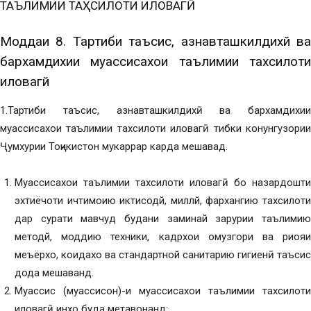
ТАЪЛИМИИ ТАҲСИЛОТИ ИЛОВАГӢ
Моддаи 8. Тартиби таъсис, азнавташкилдихй ва
бархамдихии муассисахои таълимии тахсилоти
иловагй
1.Тартиби таъсис, азнавташкилдихӣ ва бархамдихии
муассисахои таълимии тахсилоти иловагӣ тибки конунгузории
Ҷумхурии Тоҷикистон мукаррар карда мешавад.
Муассисахои таълимии тахсилоти иловагӣ бо назардошти
эхтиёчоти ичтимоию иктисодй, миллй, фархангию тахсилоти
дар сурати мавчуд будани заминай зарурии таълимию
методй, моддию техники, кадрхои омузгори ва риояи
меъёрхо, коидахо ва стандартной санитарию гигиенӣ таъсис
дода мешаванд.
Муассис (муассисон)-и муассисахои таълимии тахсилоти
иловагӣ инхо буда метавонанд: