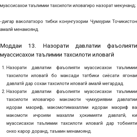
муассисахои таълимии тахсилоти иловагиро назорат мекунанд;
-дигар ваколатхоро тибки конунгузории Ҷумхурии Точикистон
амалй менамоянд.
Моддаи 13. Назорати давлатии фаъолияти
муассисахои таълимии тахсилоти иловагй
Назорати давлатии фаъолияти муассисахои таълимии
тахсилоти иловагй бо максади татбики сиёсати ягонаи
давлатй дар сохаи тахсилоти иловагй амалй мегардад.
Назорати давлатии фаъолияти муассисахои таълимии
тахсилоти иловагиро макомоти чумхуриявии давлатии
идораи маориф, макомотимахаллии идораи маориф ва
макомоти ичроияи махалли ҳокимияти давлатй, ки
муассисахои таълимии тахсилоти иловагй дар тобеияти
онхо карор доранд, таъмин менамоянд.