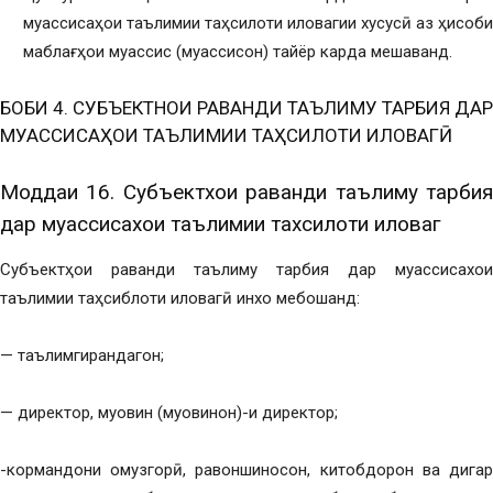
муассисаҳои таълимии таҳсилоти иловагии хусусӣ аз ҳисоби
маблағҳои муассис (муассисон) тайёр карда мешаванд.
БОБИ 4. СУБЪЕКТНОИ РАВАНДИ ТАЪЛИМУ ТАРБИЯ ДАР
МУАССИСАҲОИ ТАЪЛИМИИ ТАҲСИЛОТИ ИЛОВАГӢ
Моддаи 16. Субъектхои раванди таълиму тарбия
дар муассисахои таълимии тахсилоти иловагӣ
Субъектҳои раванди таълиму тарбия дар муассисахои
таълимии таҳсиблоти иловагӣ инхо мебошанд:
— таълимгирандагон;
— директор, муовин (муовинон)-и директор;
-кормандони омузгорӣ, равоншиносон, китобдорон ва дигар