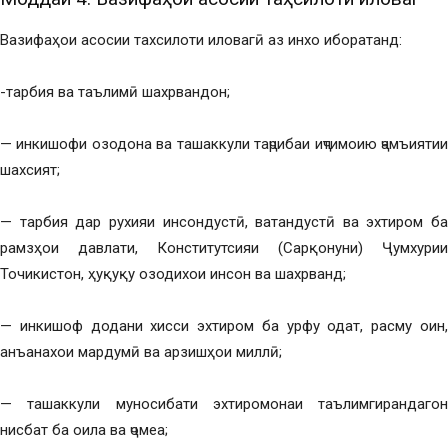
Вазифаҳои асосии тахсилоти иловагӣ аз инхо иборатанд:
-тарбия ва таълимӣ шахрвандон;
— инкишофи озодона ва ташаккули таҷрибаи иҷтимоию ҷамъиятии
шахсият;
— тарбия дар рухияи инсондустӣ, ватандустӣ ва эхтиром ба
рамзҳои давлати, Конститутсияи (Сарқонуни) Ҷумхурии
Точикистон, ҳуқуқу озодихои инсон ва шахрванд;
— инкишоф додани хисси эхтиром ба урфу одат, расму оин,
анъанахои мардумӣ ва арзишҳои миллӣ;
— ташаккули муносибати эхтиромонаи таълимгирандагон
нисбат ба оила ва ҷомеа;