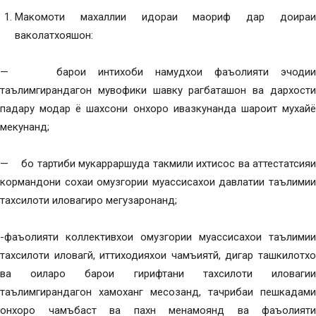
Макомоти махаллии идораи маориф дар доираи
ваколатхояшон:
— барои интихоби намудхои фаъолияти эчодии
таълимгирандагон мувофики шавку рагбаташон ва дархости
падару модар ё шахсони онхоро ивазкунанда шароит мухайё
мекунанд;
— бо тартиби мукарраршуда такмили ихтисос ва аттестатсияи
кормандони сохаи омузгории муассисахои давлатии таълимии
тахсилоти иловагиро мегузаронанд;
-фаъолияти коллективхои омузгории муассисахои таълимии
тахсилоти иловагй, иттиходияхои чамъиятй, дигар ташкилотхо
ва оиларо барои гирифтани тахсилоти иловагии
таълимгирандагон хамоханг месозанд, тачрибаи пешкадами
онхоро чамъбаст ва пахн менамоянд ва фаъолияти