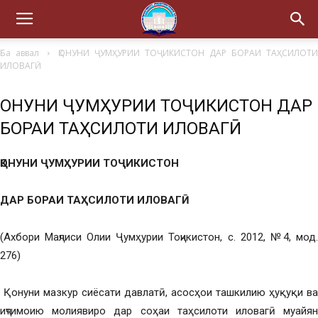
Ба аввал
ҚОНУНИ ҶУМҲУРИИ ТОҶИКИСТОН ДАР БОРАИ ТАҲСИЛОТИ
ИЛОВАГӢ
ҚОНУНИ ҶУМҲУРИИ ТОҶИКИСТОН ДАР
БОРАИ ТАҲСИЛОТИ ИЛОВАГӢ
ҚОНУНИ
ҶУМҲУРИИ ТОҶИКИСТОН
ДАР БОРАИ ТАҲСИЛОТИ ИЛОВАГӢ
(Ахбори Маҷлиси Олии Ҷумҳурии Тоҷикистон, с. 2012, №4, мод.
276)
Қонуни мазкур сиёсати давлатӣ, асосҳои ташкилию ҳуқуқи ва
иҷтимоию молиявиро дар соҳаи таҳсилоти иловагӣ муайян