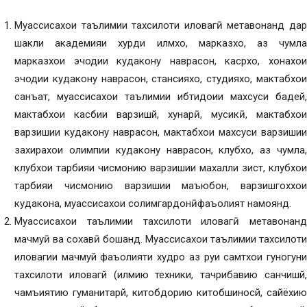
Муассисахои таълимии тахсилоти иловагӣ метавонанд дар
шакли академияи хурди илмхо, марказхо, аз чумла
марказхои эчодии кудакону наврасон, касрхо, хонахои
эчодии кудакону наврасон, стансияхо, студияхо, мактабхои
санъат, муассисахои таълимии ибтидоии махсуси бадей,
мактабхои касбии варзишй, хунарӣ, мусикӣ, мактабхои
варзишии кудакону наврасон, мактабхои махсуси варзишии
захирахои олимпии кудакону наврасон, клубхо, аз чумла,
клубхои тарбияи чисмонию варзишии махалли зист, клубхои
тарбияи чисмонию варзишии маъюбон, варзишгоххои
кудакона, муассисахои солимгардонӣфаъолият намоянд.
Муассисахои таълимии тахсилоти иловагӣ метавонанд
мачмуӣ ва сохавӣ бошанд. Муассисахои таълимии тахсилоти
иловагии мачмуй фаъолияти худро аз руи самтхои гуногуни
тахсилоти иловагй (илмию техники, тачрибавию санчишй,
чамъиятию гуманитарй, китобдорию китобшиносй, сайёхию