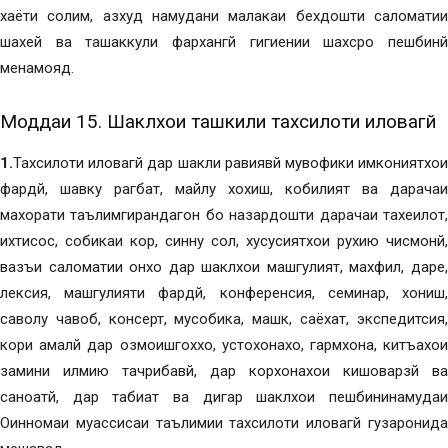
хаёти солим, азхуд намудани малакаи бехдошти саломатии
шахей ва ташаккули фархангй гигиении шахсро пешбинй
менамояд.
Моддаи 15. Шаклхои ташкили тахсилоти иловагй
1.
Тахсилоти иловагй дар шакли равиявй мувофики имкониятхои
фардй, шавку рагбат, майлу хохиш, кобилият ва дарачаи
махорати таълимгирандагон бо назардошти дарачаи тахеилот,
ихтисос, собикаи кор, синну сол, хусусиятхои рухию чисмонй,
вазъи саломатии онхо дар шаклхои машгулият, махфил, даре,
лексия, машгулияти фардй, конференсия, семинар, хониш,
саволу чавоб, консерт, мусобика, машк, саёхат, экспедитсия,
кори амалй дар озмоишгоххо, устохонахо, гармхона, китъахои
замини илмию тачрибавй, дар корхонахои кишоварзй ва
саноатй, дар табиат ва дигар шаклхои пешбининамудаи
Оинномаи муассисаи таълимии тахсилоти иловагй гузаронида