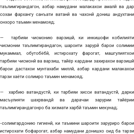
таълимгирандагон, азбар намудани малакахои амалй ва дар
сохаи фархангу санъати ватанй ва чахонй дониш андухтани
онхоро таъмин менамояд;
— тарбияи чисмонию варзишй, ки инкишофи кобилияти
чисмонии таълимгирандагон, шароити зарурй барои солимии
мукаммал, обутобёбй, истирохату фарогат, машгулиятхои
тарбияи чисмонй ва варзиш, тайёр кардани захирахои варзишй
барои дастахои мунтахаби миллй, азбар кардани малакахои
тарзи хаёти солимро таъмин менамояд;
— харбию ватандустй, ки тарбияи хисси ватандустй, дарки
масъулияти шахрвандй ва дарачаи зарурии тайёрии
таълимгирандагонро ба хизмати харбй таъмин мекунад;
-солимгардонию гигиенй, ки таъмини шароити заруриро барои
истирохати бофарогат, азбар намудани донишхо оид ба тарзи