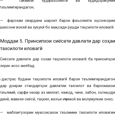
— такмили худфаъолиятй ва худидоракунии
таълимгирандагон;
— фарохам овардани шароит барои фаъолияти эҳсонкории
шахсони вокей ва хукукй бо мақсади рушди таҳсилоти иловагй.
Моддаи 5. Принсипхои сиёсати давлати дар соҳаи
тахсилоти иловагй
Сиёсати давлати дар сохаи таҳсилоти иловагй ба принсипҳои
зерин асос меёбад:
-дастрас будани таҳсилоти иловагй барои таълимгирандагон
дар доираи стандартҳои давлатии тахсилот ва барномахои
таълимй, сарфи назар аз миллат, нажод, чине, забон, эътиқоди
динӣ, мавкеи сиёсӣ, таҳеил, вазъи иҷтимоӣ ва молумулкии онхо;
— маблағгузории муассисахои таълимии тахсилоти иловагии