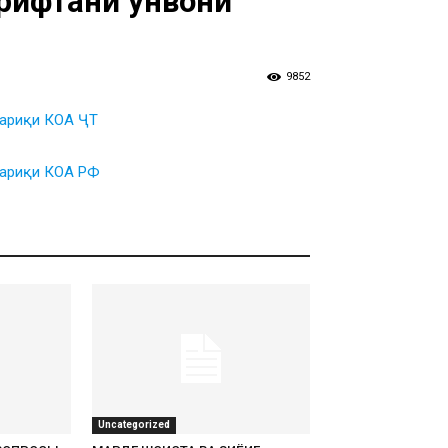
ирифтани унвони
9852
тариқи КОА ҶТ
 тариқи КОА РФ
Uncategorized