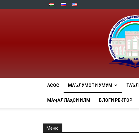
АСОСӢ
МАЪЛУМОТИ УМУМӢ
ТАЪ
МАҶАЛЛАҲОИ ИЛМӢ
БЛОГИ РЕКТОР
Меню