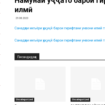
Намунаи ҳуҷҷатҳо барои г
илмӣ
29.08.2023
Санадҳои меъёри ҳуқуқӣ барои гирифтани унвони илмӣ 
Санадҳои меъёри ҳуқуқӣ барои гирифтани унвони илмӣ
Писандидаҳо
Uncategorized
Uncategorized