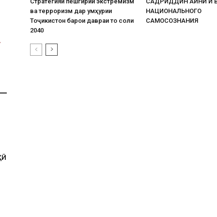
Стратегияи пешгирии экстремизм
САДРИДДИН АЙНИ И 
ва терроризм дар Ҷумҳурии
НАЦИОНАЛЬНОГО
Тоҷикистон барои давраи то соли
САМОСОЗНАНИЯ
2040
ҲӢ