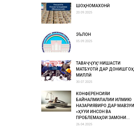
ШОҲНОМАХОНӢ
20.09.2025
ЭЪЛОН
05.09.2025
ТАВАҶҶУҲ! НИШАСТИ
МАТБУОТӢ ДАР ДОНИШГОҲ
МИЛЛӢ
30.07.2025
КОНФЕРЕНСИЯИ
БАЙНАЛМИЛАЛИИ ИЛМИЮ
НАЗАРИЯВИРО ДАР МАВЗУ
«ҲУҚУҚИ ИНСОН ВА
ПРОБЛЕМАҲОИ ЗАМОНИ...
26.04.2025