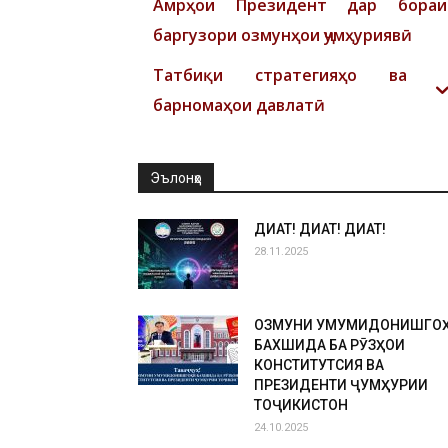
Амрҳои Президент дар бораи
баргузори озмунҳои ҷумҳуриявӣ
Татбиқи стратегияҳо ва
барномаҳои давлатӣ
Эълонҳо
ДИҚҚАТ! ДИҚҚАТ! ДИҚҚАТ!
28.11.2025
ОЗМУНИ УМУМИДОНИШГО
БАХШИДА БА РӮЗҲОИ
КОНСТИТУТСИЯ ВА
ПРЕЗИДЕНТИ ҶУМҲУРИИ
ТОҶИКИСТОН
24.10.2025