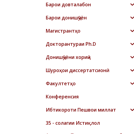
Барои довталабон
Барои донишҷӯён
Магистрантҳо
Докторантураи Ph.D
Донишҷӯёни хориҷӣ
Шyроҳои диссертатсионӣ
Факултетҳо
Конференсия
Ибтикороти Пешвои миллат
35 - солагии Истиқлол