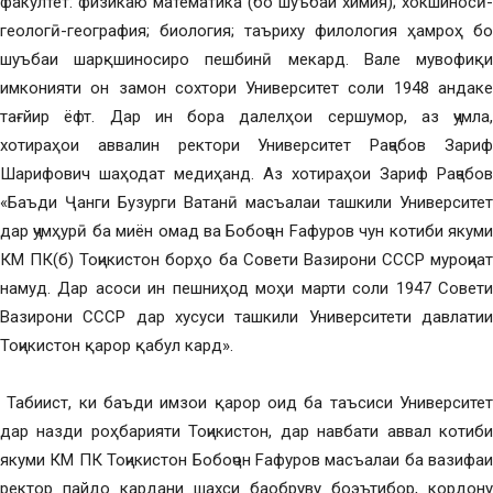
факултет: физикаю математика (бо шуъбаи химия); хокшиносӣ-
геологӣ-география; биология; таъриху филология ҳамроҳ бо
шуъбаи шарқшиносиро пешбинӣ мекард. Вале мувофиқи
имконияти он замон сохтори Университет соли 1948 андаке
тағйир ёфт. Дар ин бора далелҳои сершумор, аз ҷумла,
хотираҳои аввалин ректори Университет Раҷабов Зариф
Шарифович шаҳодат медиҳанд. Аз хотираҳои Зариф Раҷабов
«Баъди Ҷанги Бузурги Ватанӣ масъалаи ташкили Университет
дар ҷумҳурӣ ба миён омад ва Бобоҷон Fафуров чун котиби якуми
КМ ПК(б) Тоҷикистон борҳо ба Совети Вазирони СССР муроҷиат
намуд. Дар асоси ин пешниҳод моҳи марти соли 1947 Совети
Вазирони СССР дар хусуси ташкили Университети давлатии
Тоҷикистон қарор қабул кард».
Табиист, ки баъди имзои қарор оид ба таъсиси Университет
дар назди роҳбарияти Тоҷикистон, дар навбати аввал котиби
якуми КМ ПК Тоҷикистон Бобоҷон Fафуров масъалаи ба вазифаи
ректор пайдо кардани шахси баобруву боэътибор, кордону