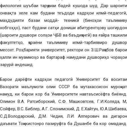
филология шуъбаи тарҷумаи бадеӣ кушода шуд. Дар шароити
онвақта хеле кам будани теъдоди кадрҳои илмӣ-педагогӣ,
маҳдудияти базаи моддӣ- техникӣ (биноҳои таълимиву
хобгоҳҳо), паст будани сатҳи дониши абитурентҳову шогирдон
(шароити душвори солҳои ҶБВ ва баъдиҷангӣ) ва ғайра ташкили
факултетҳо, ҷараёни таълимиву илмӣ-тарбиявиро душвор
месохт. Роҳбарияти университет, ректори он З.Ш.Раҷабов барои
ҳалли ин муаммоҳо ва бартараф намудани душвориҳо чораҳои
зарурӣ андешид.
Барои дарёфти кадрҳои педагогӣ Университет ба воситаи
Вазорати маълумоти олии СССР ба мутахассисон муроҷиат
намуд, ки барои кор ба Университети навтаъсисёфта биёянд.
Олимон В.А. Ратсиборский, С.Ф. Машковтсев, Г.И.Коляда, М,
Сойфер, В.С. Библер, А.Г. Слонимский, Д. Е.Хайтун, Ю.А.Шибаева,
С.Д.Володарский, Д.М. Чедия, Л.И. Алперович ва дигарон
даъвати Тоҷикистонро пазируфта ба Душанбе ба кор омаданд.