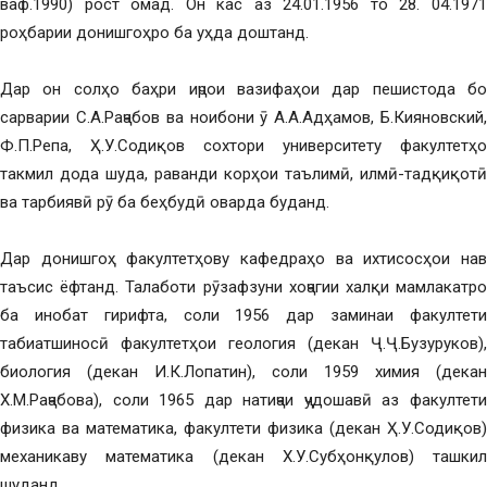
ваф.1990) рост омад. Он кас аз 24.01.1956 то 28. 04.1971
роҳбарии донишгоҳро ба уҳда доштанд.
Дар он солҳо баҳри иҷрои вазифаҳои дар пешистода бо
сарварии С.А.Раҷабов ва ноибони ӯ А.А.Адҳамов, Б.Кияновский,
Ф.П.Репа, Ҳ.У.Содиқов сохтори университету факултетҳо
такмил дода шуда, раванди корҳои таълимӣ, илмӣ-тадқиқотӣ
ва тарбиявӣ рӯ ба беҳбудӣ оварда буданд.
Дар донишгоҳ факултетҳову кафедраҳо ва ихтисосҳои нав
таъсис ёфтанд. Талаботи рӯзафзуни хоҷагии халқи мамлакатро
ба инобат гирифта, соли 1956 дар заминаи факултети
табиатшиносӣ факултетҳои геология (декан Ҷ.Ҷ.Бузуруков),
биология (декан И.К.Лопатин), соли 1959 химия (декан
Х.М.Раҷабова), соли 1965 дар натиҷаи ҷудошавӣ аз факултети
физика ва математика, факултети физика (декан Ҳ.У.Содиқов)
механикаву математика (декан Х.У.Субҳонқулов) ташкил
шуданд.