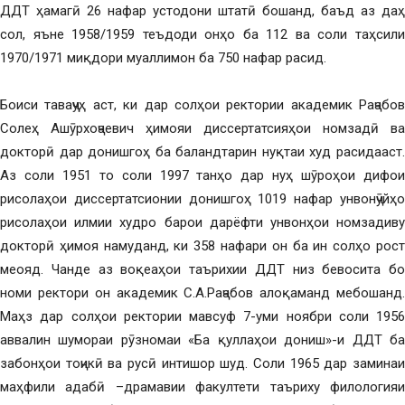
ДДТ ҳамагӣ 26 нафар устодони штатӣ бошанд, баъд аз даҳ
сол, яъне 1958/1959 теъдоди онҳо ба 112 ва соли таҳсили
1970/1971 миқдори муаллимон ба 750 нафар расид.
Боиси таваҷҷуҳ аст, ки дар солҳои ректории академик Раҷабов
Солеҳ Ашӯрхоҷаевич ҳимояи диссертатсияҳои номзадӣ ва
докторӣ дар донишгоҳ ба баландтарин нуқтаи худ расидааст.
Аз соли 1951 то соли 1997 танҳо дар нуҳ шӯроҳои дифои
рисолаҳои диссертатсионии донишгоҳ 1019 нафар унвонҷӯйҳо
рисолаҳои илмии худро барои дарёфти унвонҳои номзадиву
докторӣ ҳимоя намуданд, ки 358 нафари он ба ин солҳо рост
меояд. Чанде аз воқеаҳои таърихии ДДТ низ бевосита бо
номи ректори он академик С.А.Раҷабов алоқаманд мебошанд.
Маҳз дар солҳои ректории мавсуф 7-уми ноябри соли 1956
аввалин шумораи рӯзномаи «Ба қуллаҳои дониш»-и ДДТ ба
забонҳои тоҷикӣ ва русӣ интишор шуд. Соли 1965 дар заминаи
маҳфили адабӣ –драмавии факултети таъриху филологияи