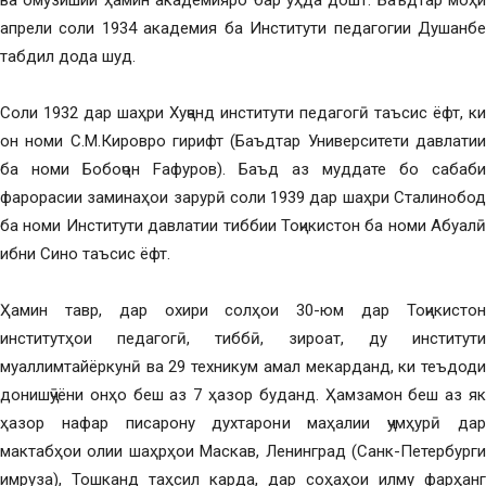
ва омӯзишии ҳамин академияро бар уҳда дошт. Баъдтар моҳи
апрели соли 1934 академия ба Институти педагогии Душанбе
табдил дода шуд.
Соли 1932 дар шаҳри Хуҷанд институти педагогӣ таъсис ёфт, ки
он номи С.М.Кировро гирифт (Баъдтар Университети давлатии
ба номи Бобоҷон Fафуров). Баъд аз муддате бо сабаби
фарорасии заминаҳои зарурӣ соли 1939 дар шаҳри Сталинобод
ба номи Институти давлатии тиббии Тоҷикистон ба номи Абуалӣ
ибни Сино таъсис ёфт.
Ҳамин тавр, дар охири солҳои 30-юм дар Тоҷикистон
институтҳои педагогӣ, тиббӣ, зироат, ду институти
муаллимтайёркунӣ ва 29 техникум амал мекарданд, ки теъдоди
донишҷӯёни онҳо беш аз 7 ҳазор буданд. Ҳамзамон беш аз як
ҳазор нафар писарону духтарони маҳалии ҷумҳурӣ дар
мактабҳои олии шаҳрҳои Маскав, Ленинград (Санк-Петербурги
имруза), Тошканд таҳсил карда, дар соҳаҳои илму фарҳанг