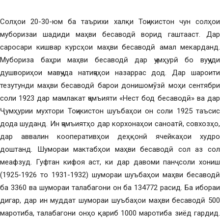
Солҳои 20-30-юм ба таърихи халқи Тоҷикистон чун солҳои
муборизаи шадиди маҳви бесаводӣ ворид гаштааст. Дар
саросари кишвар курсҳои маҳви бесаводӣ амал мекарданд.
Мубориза баҳри маҳви бесаводӣ дар ҷумҳурӣ бо вуҷуди
душвориҳои мавҷуда натиҷаҳои назаррас дод. Дар шароити
тезутунди маҳви бесаводӣ барои донишомӯзӣ моҳи сентябри
соли 1923 дар мамлакат ҷамъияти «Нест бод бесаводӣ» ва дар
Ҷумҳурии мухтори Тоҷикистон шуъбаҳои он соли 1925 таъсис
дода шуданд. Ин ҷамъиятҳо дар корхонаҳои саноатӣ, совхозҳо,
дар аввалин кооперативҳои деҳқонӣ ячейкаҳои худро
доштанд. Шумораи мактабҳои маҳви бесаводӣ сол аз сол
меафзуд. Гуфтан кифоя аст, ки дар давоми панҷ соли хониш
(1925-1926 то 1931-1932) шумораи шуъбаҳои маҳви бесаводӣ
ба 3360 ва шумораи талабагони он ба 134772 расид. Ба ибораи
дигар, дар ин муддат шумораи шуъбаҳои маҳви бесаводӣ 500
маротиба, талабагони онҳо қариб 1000 маротиба зиёд гардид.