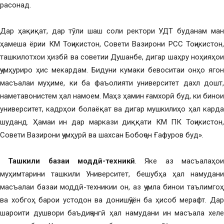
расонад.
Дар ҳақиқат, дар тӯли шаш соли ректори УДТ буданам ман
ҳамеша ёрии КМ Тоҷикистон, Совети Вазирони РСС Тоҷикистон,
ташкилотхои ҳизбӣ ва советии Душанбе, дигар шаҳру ноҳияҳои
ҷумҳуриро ҳис мекардам. Бидуни кумаки бевоситаи онҳо ягон
масъалаи муҳиме, ки ба фаъолияти университет дахл дошт,
наметавонистем ҳал намоем. Маҳз ҳамин ғамхорӣ буд, ки бинои
университет, кадрҳои болаёқат ва дигар мушкилиҳо ҳал карда
шуданд. Ҳамаи ин дар маркази диққати КМ ПК Тоҷикистон,
Совети Вазирони ҷумҳурӣ ва шахсан Бобоҷон Ғафуров буд».
Ташкили базаи моддӣ-техникӣ
. Яке аз масъалаҳои
муҳимтарини ташкили Университет, бешубҳа ҳал намудани
масъалаи базаи моддӣ-техникии он, аз ҷумла бинои таълимгоҳ
ва хобгоҳ барои устодон ва донишҷӯён ба ҳисоб мерафт. Дар
шароити душвори баъдиҷангӣ ҳал намудани ин масъала хеле