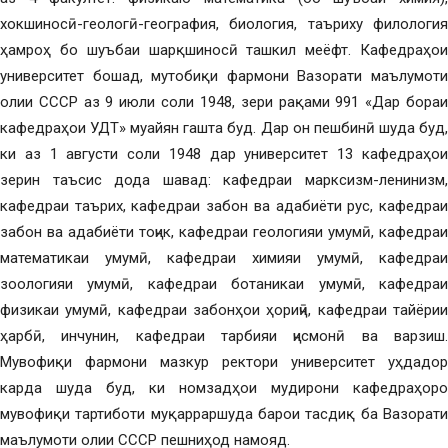
хокшиносӣ-геологӣ-география, биология, таъриху филология
ҳамроҳ бо шуъбаи шарқшиносӣ ташкил меёфт. Кафедраҳои
университет бошад, мутобиқи фармони Вазорати маълумоти
олии СССР аз 9 июли соли 1948, зери рақами 991 «Дар бораи
кафедраҳои УДТ» муайян гашта буд. Дар он пешбинӣ шуда буд,
ки аз 1 августи соли 1948 дар университет 13 кафедраҳои
зерин таъсис дода шавад: кафедраи марксизм-ленинизм,
кафедраи таърих, кафедраи забон ва адабиёти рус, кафедраи
забон ва адабиёти тоҷик, кафедраи геологияи умумӣ, кафедраи
математикаи умумӣ, кафедраи химияи умумӣ, кафедраи
зоологияи умумӣ, кафедраи ботаникаи умумӣ, кафедраи
физикаи умумӣ, кафедраи забонҳои ҳориҷӣ, кафедраи тайёрии
ҳарбӣ, инчунин, кафедраи тарбияи ҷисмонӣ ва варзиш.
Мувофиқи фармони мазкур ректори университет уҳдадор
карда шуда буд, ки номзадҳои мудирони кафедраҳоро
мувофиқи тартиботи муқарраршуда барои тасдиқ ба Вазорати
маълумоти олии СССР пешниҳод намояд.