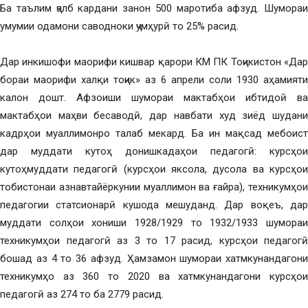
Ба таълим ҷалб кардани занон 500 маротиба афзуд. Шумораи
умумии одамони саводноки ҷумҳурӣ то 25% расид.
Дар инкишофи маорифи кишвар қарори КМ ПК Тоҷикистон «Дар
бораи маорифи халқи тоҷик» аз 6 апрели соли 1930 аҳамияти
калон дошт. Афзоиши шумораи мактабҳои ибтидоӣ ва
мактабҳои маҳви бесаводӣ, дар навбати худ зиёд шудани
кадрҳои муаллимонро талаб мекард. Ба ин мақсад мебоист
дар муддати кутоҳ донишкадаҳои педагогӣ: курсҳои
кутоҳмуддати педагогӣ (курсҳои яксола, дусола ва курсҳои
тобистонаи азнавтайёркунии муаллимон ва ғайра), техникумҳои
педагогии статсионарӣ кушода мешуданд. Дар воқеъ, дар
муддати солҳои хониши 1928/1929 то 1932/1933 шумораи
техникумҳои педагогӣ аз 3 то 17 расид, курсҳои педагогӣ
бошад аз 4 то 36 афзуд. Ҳамзамон шумораи хатмкунандагони
техникумҳо аз 360 то 2020 ва хатмкунандагони курсҳои
педагогӣ аз 274 то ба 2779 расид.