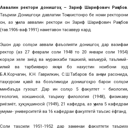
Аввалин ректори донишгоҳ – Зариф Шарифович Раҷабов
.
Таърихи Донишгоҳи давлатии Тоҷикистонро бе номи ректорони
он, аз ҷумла аввалин ректори он Зариф Шарифович Раҷабов
(тав.1906-ваф.1991) наметавон тасаввур кард.
Эшон дар солҳои аввали фаъолияти донишгоҳ дар вазифаи
ректор (аз 27 феврали соли 1948 то 20 январи соли 1954)
корҳои хеле зиёд ва мураккаби ташкилӣ, маъмурӣ, таълимӣ-
илмӣ ва тарбиявиро якҷоя бо нахустин ноибони худ
Б.А.Корчагин, К.Н. Гаврилкин, С.Ш.Табаров ба анҷом расонида,
таҳкурсии қавӣ ва боэътимоди донишгоҳро барои солҳои
минбаъда гузошт. Дар ин солҳо 5 факултет – биология,
геология, хокшиносӣ, таъриху филология (1948), физикаву
риёзиёт, ҳуқуқшиносӣ (1949), 21 кафедра, аз ҷумла 5 кафедраи
умуми- университетӣ ва 16 кафедраи факултетӣ таъсис ёфтанд.
Соли таҳсили 1951-1952 дар заминаи факултети таъриху