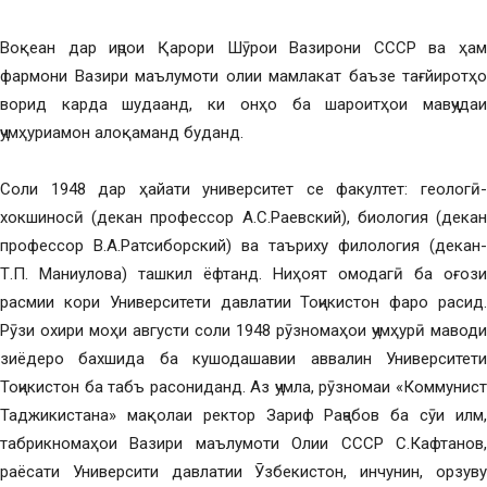
Воқеан дар иҷрои Қарори Шӯрои Вазирони СССР ва ҳам
фармони Вазири маълумоти олии мамлакат баъзе тағйиротҳо
ворид карда шудаанд, ки онҳо ба шароитҳои мавҷудаи
ҷумҳуриамон алоқаманд буданд.
Соли 1948 дар ҳайати университет се факултет: геологӣ-
хокшиносӣ (декан профессор А.С.Раевский), биология (декан
профессор В.А.Ратсиборский) ва таъриху филология (декан-
Т.П. Маниулова) ташкил ёфтанд. Ниҳоят омодагӣ ба оғози
расмии кори Университети давлатии Тоҷикистон фаро расид.
Рӯзи охири моҳи августи соли 1948 рӯзномаҳои ҷумҳурӣ маводи
зиёдеро бахшида ба кушодашавии аввалин Университети
Тоҷикистон ба табъ расониданд. Аз ҷумла, рӯзномаи «Коммунист
Таджикистана» мақолаи ректор Зариф Раҷабов ба сӯи илм,
табрикномаҳои Вазири маълумоти Олии СССР С.Кафтанов,
раёсати Университи давлатии Ӯзбекистон, инчунин, орзуву