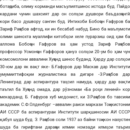
ботаҷриба, олиму корманди масъулиятшинос истода буд. Пайдо
кардани чунин шахсият дар он солҳои душвори баъдазҷангӣ
кори басо душвору сангин буд. Интихоби Бобоҷон Fафуров ба
Зариф Раҷабов афтод, ки ин бесабаб набуд. Бино ба маълумоти
олими шинохта муаллифи китобҳои хеле пурарзиш оид ҳам ба
аллома Бобоҷон Fафуров ва ҳам устод Зариф Раҷабов
профессор Усмонҷон Ғаффоров ҳануз солҳои 20-ум бо ҳам чун
комсомолони аввалини Хуҷанд шинос буданд. Ҳарду дар солҳои
30-юм дар як вақт яке- Б.Ғафуров дар Маскав дар Институти
умумииттифоқии журналистика ва дигаре -З.Раҷабов дар
Ленинград дар аспирантура таҳсил намуда, ҳарду дар вақти
таътил ба Хуҷанд омада, дар рӯзномаи «Ба роҳи ленинӣ» кор
мекарданд. Б. Ғафуров хуб медонист, ки З.Раҷабов бо тавсияи
академик С.Ф.Олденбург –аввалин раиси маркази Тоҷикистонии
АИ СССР ба аспирантураи Институти шарқшиносии АИ СССР
қабул шуда буд. З. Раҷабов соли 1937 аз байни тоҷикон нахустин
шуда ба гирифтани дараҷаи илмии номзади илмҳои таърих