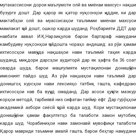
мутахассисони дорои маълумоти олӣ ва миёнаи махсус» нақши
бузурге дошт. Дар қарор як қатор нуқсонҳои ҷиддие, ки дар
мактабҳои олӣ ва муассисаҳои таълимии миёнаи махсуси
мамлакат ҷой дошт, ошкор карда шуданд. Роҳбарияти ДДТ дар
навбати аввал И.Қ.Нарзиқулов барои бартараф намудани
камбудиву нуқсонҳои ҷойдошта чораҳо андешид: аз рӯи ҳамаи
ихтисосҳои мавҷуда нақшаҳои нави таълимӣ таҳия карда
шуданд; миқдори дарсҳои аудиторӣ дар як ҳафта ба 36 соат
оварда шуда, барои машғулияти мустақилонаи донишҷӯён
имконият пайдо шуд. Аз рӯи нақшаҳои нави таълимӣ дар
донишгоҳ курсҳои нави лексияҳо татбиқ гашта, кафедраю
ихтисосҳои нав ба вуҷуд омаданд. Дар асоси ҳуҷҷати мазкур
корҳои методӣ, тарбиявӣ низ сифатан тағйир ёфт. Дар гурӯҳҳои
академикӣ ахбори сиёсӣ ҷорӣ карда шуд. Кори мустақилонаи
донишҷӯёни ҳамаи факултетҳо ба талаботи замон мутобиқ
карда шуд. Чорабиниҳои нави замонавӣ мувофиқи талаботи
Қарор мавриди таъмини амалӣ гашта, барои беҳтар намудани