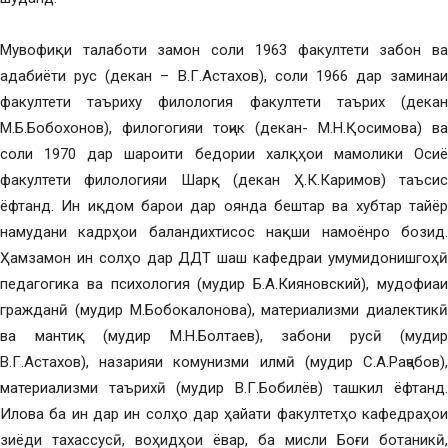
Мувофиқи талаботи замон соли 1963 факултети забон ва
адабиёти рус (декан – В.Г.Астахов), соли 1966 дар заминаи
факултети таъриху филология факултети таърих (декан
М.Б.Бобохонов), филогогияи тоҷик (декан- М.Н.Қосимова) ва
соли 1970 дар шароити бедории халқҳои мамолики Осиё
факултети филологияи Шарқ (декан Ҳ.К.Каримов) таъсис
ёфтанд. Ин иқдом барои дар оянда бештар ва хубтар тайёр
намудани кадрҳои баландихтисос нақши намоёнро бозид.
Ҳамзамон ин солҳо дар ДДТ шаш кафедраи умумидонишгоҳӣ
педагогика ва психология (мудир Б.А.Кияновский), мудофиаи
гражданӣ (мудир М.Бобокалонова), материализми диалектикӣ
ва мантиқ (мудир М.Н.Болтаев), забони русӣ (мудир
В.Г.Астахов), назарияи комунизми илмӣ (мудир С.А.Раҷабов),
материализми таърихӣ (мудир В.Г.Бобилёв) ташкил ёфтанд.
Илова ба ин дар ин солҳо дар ҳайати факултетҳо кафедраҳои
зиёди тахассусӣ, воҳидҳои ёвар, ба мисли Боғи ботаникӣ,