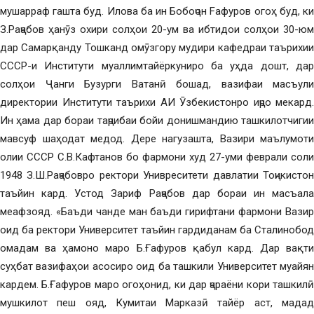
мушарраф гашта буд. Илова ба ин Бобоҷон Fафуров огоҳ буд, ки
З.Раҷабов ҳанӯз охири солҳои 20-ум ва ибтидои солҳои 30-юм
дар Самарқанду Тошканд омӯзгору мудири кафедраи таърихии
СССР-и Институти муаллимтайёркуниро ба уҳда дошт, дар
солҳои Ҷанги Бузурги Ватанӣ бошад, вазифаи масъули
директории Институти таърихи АИ Ӯзбекистонро иҷро мекард.
Ин ҳама дар бораи таҷрибаи бойи донишмандию ташкилотчигии
мавсуф шаҳодат медод. Дере нагузашта, Вазири маълумоти
олии СССР С.В.Кафтанов бо фармони худ 27-уми феврали соли
1948 З.Ш.Раҷабовро ректори Унивреситети давлатии Тоҷикистон
таъйин кард. Устод Зариф Раҷабов дар бораи ин масъала
меафзояд. «Баъди чанде ман баъди гирифтани фармони Вазир
оид ба ректори Университет таъйин гардиданам ба Сталинобод
омадам ва ҳамоно маро Б.Ғафуров қабул кард. Дар вақти
суҳбат вазифаҳои асосиро оид ба ташкили Университет муайян
кардем. Б.Ғафуров маро огоҳонид, ки дар ҷараёни кори ташкилӣ
мушкилот пеш ояд, Кумитаи Марказӣ тайёр аст, мадад