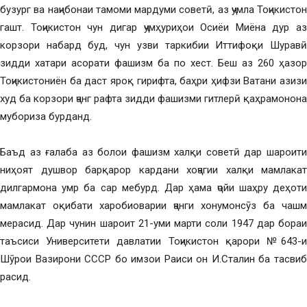
бузург ва наҷибонаи тамоми мардуми советӣ, аз ҷумла Тоҷикистон
гашт. Тоҷикистон чун дигар ҷумҳуриҳои Осиёи Миёна дур аз
корзори набард буд, чун узви таркибии Иттифоқи Шуравӣ
зидди хатари асорати фашизм ба по хест. Беш аз 260 ҳазор
Тоҷикистониён ба даст яроқ гирифта, баҳри ҳифзи Ватани азизи
худ ба корзори ҷанг рафта зидди фашизми гитлерӣ қаҳрамонона
мубориза бурданд.
Баъд аз ғалаба аз болои фашизм халқи советӣ дар шароити
ниҳоят душвор барқарор кардани хоҷагии халқи мамлакат
дилгармона умр ба сар мебурд. Дар ҳама ҷойи шаҳру деҳоти
мамлакат оқибати харобиоварии ҷанги хонумонсӯз ба чашм
мерасид. Дар чунин шароит 21-уми марти соли 1947 дар бораи
таъсиси Университети давлатии Тоҷикистон қарори №643-и
Шӯрои Вазирони СССР бо имзои Раиси он И.Сталин ба тасвиб
расид.