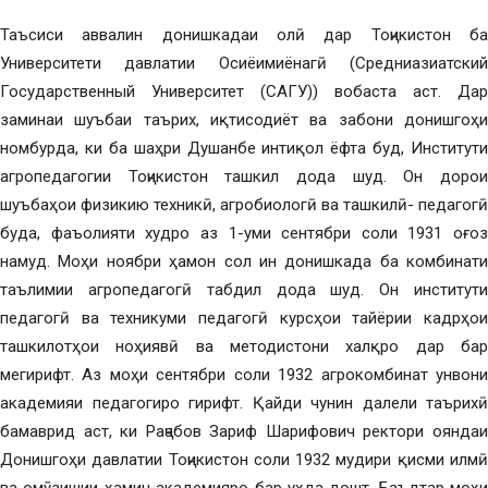
Таъсиси аввалин донишкадаи олӣ дар Тоҷикистон ба
Университети давлатии Осиёимиёнагӣ (Средниазиатский
Государственный Университет (САГУ)) вобаста аст. Дар
заминаи шуъбаи таърих, иқтисодиёт ва забони донишгоҳи
номбурда, ки ба шаҳри Душанбе интиқол ёфта буд, Институти
агропедагогии Тоҷикистон ташкил дода шуд. Он дорои
шуъбаҳои физикию техникӣ, агробиологӣ ва ташкилӣ- педагогӣ
буда, фаъолияти худро аз 1-уми сентябри соли 1931 оғоз
намуд. Моҳи ноябри ҳамон сол ин донишкада ба комбинати
таълимии агропедагогӣ табдил дода шуд. Он институти
педагогӣ ва техникуми педагогӣ курсҳои тайёрии кадрҳои
ташкилотҳои ноҳиявӣ ва методистони халқро дар бар
мегирифт. Аз моҳи сентябри соли 1932 агрокомбинат унвони
академияи педагогиро гирифт. Қайди чунин далели таърихӣ
бамаврид аст, ки Раҷабов Зариф Шарифович ректори ояндаи
Донишгоҳи давлатии Тоҷикистон соли 1932 мудири қисми илмӣ