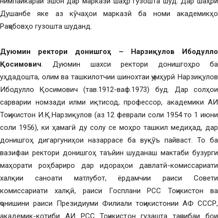
нимпайкараи эшон дар маркази шаҳр гузошта шуд. Дар шаҳри
Душанбе яке аз кӯчаҳои марказӣ ба номи академикҳо
Раҷабовҳо гузошта шуданд.
Дуюмин ректори донишгоҳ – Нарзиқулов Ибодулло
Қосимович
. Дуюмин шахси ректори донишгоҳро ба
уҳдадошта, олим ва ташкилотчии шинохтаи ҷумҳурӣ Нарзиқулов
Ибодулло Қосимович (тав.1912-ваф.1973) буд. Дар солҳои
сарварии номзади илми иқтисод, профессор, академики АИ
Тоҷикистон И.Қ.Нарзиқулов (аз 12 феврали соли 1954 то 1 июни
соли 1956), ки ҳамагӣ ду солу се моҳро ташкил медиҳад, дар
донишгоҳ дигаргуниҳои назаррасе ба вуқӯъ пайваст. То ба
вазифаи ректори донишгоҳ таъйин шуданаш мактаби бузурги
маҳорати роҳбариро дар идораҳои давлатӣ-комиссариати
халқии саноати матлубот, ёрдамчии раиси Совети
комиссариати халқӣ, раиси Госплани РСС Тоҷикистон ва
ҷонишини раиси Президиуми Филиали тоҷикистонии АФ СССР,
академик-котиби АИ РСС Тоҷикистон гузашта таҷрибаи бои