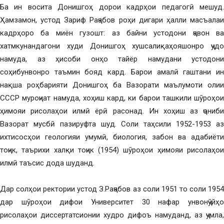
Ба ин восита Донишгоҳ дорои кадрҳои педагогӣ мешуд.
Ҳамзамон, устод Зариф Раҷабов роҳи дигари ҳалли масъалаи
кадрҳоро ба миён гузошт: аз байни устодони ҷавон ва
хатмкунандагони худи Донишгоҳ хушсалиқаҳояшонро ҷудо
намуда, аз ҳисоби онҳо тайёр намудани устодони
соҳибунвонро таъмин бояд кард. Барои амалӣ гаштани ин
нақша роҳбарияти Донишгоҳ ба Вазорати маълумоти олии
СССР муроҷиат намуда, хоҳиш кард, ки барои ташкили шӯроҳои
ҳимояи рисолаҳои илмӣ ёрӣ расонад. Ин хоҳиш аз ҷониби
Вазорат мусбӣ пазируфта шуд. Соли таҳсили 1952-1953 аз
ихтисосҳои геологияи умумӣ, биология, забон ва адабиёти
тоҷик, таърихи халқи тоҷик (1954) шӯроҳои ҳимояи рисолаҳои
илмӣ таъсис дода шуданд.
Дар солҳои ректории устод З.Раҷабов аз соли 1951 то соли 1954
дар шӯроҳои дифои Университет 30 нафар унвонҷӯйҳо
рисолаҳои диссертатсионии худро дифоъ намуданд, аз ҷумла,