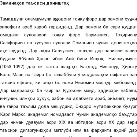
Заминаҳои таъсиси донишгоҳ
Тамаддуни оламшумули аҷдодони тоҷику форс дар замони ҳуҷуми
хилофати араб хароб гардиданд. Дар замони ба сари қудрат
омадани сулолаҳои тоҷику форс Бармакиён, Тоҳириёну
Саффориён ва хусусан сулолаи Сомониён чунин донишгоҳҳо
эҳё шуданд. Дар аҳди Салчуқиён, солҳои дар вазифаи вазир
будани Абӯалӣ Ҳасан ибни Алӣ бини Исҳоқ- Низомулмулк
(1063-1092) дар як қатор шаҳрҳо: Бағдод, Нишопур, Ҳироту
Балх, Марв ва ғайра бо ташаббуси ӯ мадрасаҳои сифатан нав
таъсис ёфтанд, ки онҳо бо номи Низомия машҳур мебошанд.
Дар мадрасаҳо ба ғайр аз Қуръони маҷид, ҳадисҳои набавӣ,
инчунин, илмҳои ҳуқуқ, забон ва адабиёти араб, риёзиёт, нуҷум
ва ғайра таълим дода мешуданд. Онҳоро мутафаккири бузург
Карл Маркс академия номидааст. Чунин академияҳо баъдтар
дар нимаи дуввуми асри ХIХ ва ибтидои асри ХХ дар зери
таъсири дигаргуниҳҳои матлуби илм ва фарҳанги ҷаҳонӣ дар