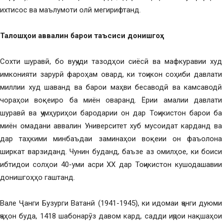
ихтисос ва маълумоти олӣ мегирифтанд.
Талошҳои аввалин барои таъсиси донишгоҳ
Сохти шуравӣ, бо вуҷуди тазодҳои сиёсӣ ва мафкуравии худ
имконияти зарурӣ фароҳам овард, ки тоҷикон соҳиби давлати
миллии худ шаванд ва барои маҳви бесаводӣ ва камсаводӣ
чораҳои воқеиро ба миён оваранд. Ёрии амалии давлати
шуравӣ ва ҷумҳуриҳои бародарии он дар Тоҷикистон барои ба
миён омадани аввалин Университет хуб мусоидат карданд ва
дар таҳкими минбаъдаи заминаҳои воқеии он фаъолона
ширкат варзиданд. Чунин буданд, баъзе аз омилҳое, ки боиси
ибтидои солҳои 40-уми асри ХХ дар Тоҷикистон кушодашавии
донишгоҳҳо гаштанд.
Вале Ҷанги Бузурги Ватанӣ (1941-1945), ки идомаи ҷанги дуюми
ҷаҳон буда, 1418 шабонарӯз давом кард, садди иҷрои нақшаҳои