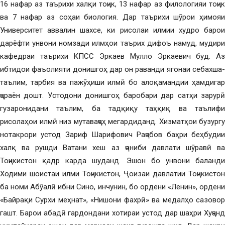
16 нафар аз таърихи халқи тоҷик, 13 нафар аз филологияи тоҷик
ва 7 нафар аз соҳаи биология. Дар таърихи шӯрои ҳимояи
Университет аввалин шахсе, ки рисолаи илмии худро барои
дарёфти унвони номзади илмҳои таърих дифоъ намуд, мудири
кафедраи таърихи КПСС Эркаев Мулло Эркаевич буд. Аз
ибтидои фаъолияти донишгоҳ дар он раванди ягонаи себахша-
таълим, тарбия ва пажӯҳиши илмӣ бо алоқамандии ҳамдигар
ҷараён дошт. Устодони донишгоҳ баробари дар сатҳи зарурӣ
гузаронидани таълим, ба тадқиқу таҳқиқ ва таълифи
рисолаҳои илмӣ низ мутаваҷҷеҳ мегардиданд. Хизматҳои бузургу
нотакрори устод Зариф Шарифович Раҷабов баҳри беҳбудии
халқ ва рушди Ватани хеш аз ҷониби давлати шӯравӣ ва
Тоҷикистон қадр карда шуданд. Эшон бо унвони баланди
Ходими шоистаи илми Тоҷикистон, Ҷоизаи давлатии Тоҷикистон
ба номи Абӯалӣ ибни Сино, инчунин, бо ордени «Ленин», ордени
«Байрақи Сурхи меҳнат», «Нишони фахрӣ» ва медалҳо сазовор
гашт. Барои абадӣ гардондани хотираи устод дар шаҳри Хуҷанд