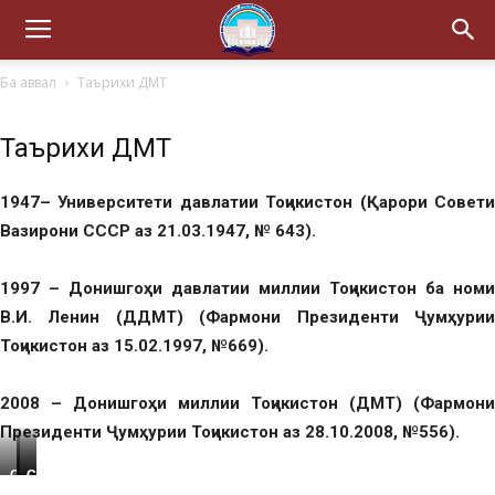
Ба аввал
Таърихи ДМТ
Таърихи ДМТ
1947– Университети давлатии Тоҷикистон (Қарори Совети
Вазирони СССР аз 21.03.1947, № 643).
1997 – Донишгоҳи давлатии миллии Тоҷикистон
ба номи
В.И. Ленин
(ДДМТ) (Фармони Президенти Ҷумҳури
Тоҷикистон аз 15.02.1997, №669).
2008 – Донишгоҳи миллии Тоҷикистон (ДМТ) (Фармони
Президенти Ҷумҳурии Тоҷикистон аз 28.10.2008, №556).
Соли
Соли
Соли
1938
1949
202
2