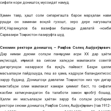
сифати кори донишгоҳ мусоидат намуд.
Ҳамин тавр, ҳашт соли сипаригашта барои марҳалаи нави
рушди он заминаи воқеӣ гузошт, зеро дере нагузашта
И.Қ.Нарзиқулов ба вазифаи баланди давлатӣ -ноиби
Сарвазири Тоҷикистон пазируфта шуд.
Сеюмин ректори донишгоҳ – Раҷабов Солеҳ Ашӯрхӯҷаевич
.
Дар нимаи дуюми солҳои панҷоҳуми асри ХХ дар ҳаёти
иқтисодӣ, иҷтимоӣ ва сиёсии халқҳои мамлакати советӣ
дигаргунҳои назаррасе ба вуқӯъ пайваст. Баҳри ҳалли
масъалаҳои пайдошуда, пеш аз ҳама, кадрҳои баландихтисос
зарур буданд. Донишгоҳи давлатии Тоҷикистон низ чун дигар
мактабҳои олии мамлакат камари ҳиммат баст, то сифати
касбии хатмкунандагон ба талаботи замон ҷавобгӯ бошад.
Ҳалли ин масъалаҳои ҳаётан зарур ба солҳои роҳбарии
ректори сеюми донишгоҳ Раҷабов Солеҳ Ашӯрхӯҷаевич (тав.1912-