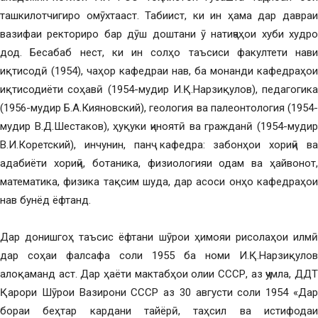
ташкилотчигиро омӯхтааст. Табиист, ки ин ҳама дар давраи
вазифаи ректориро бар дӯш доштани ӯ натиҷаҳои хуби худро
дод. Бесабаб нест, ки ин солҳо таъсиси факултети нави
иқтисодӣ (1954), чаҳор кафедраи нав, ба монанди кафедраҳои
иқтисодиёти соҳавӣ (1954-мудир И.Қ.Нарзиқулов), педагогика
(1956-мудир Б.А.Кияновский), геология ва палеонтология (1954-
мудир В.Д.Шестаков), ҳуқуки ҷиноятӣ ва гражданӣ (1954-мудир
В.И.Коретский), инчунин, панҷ кафедра: забонҳои хориҷӣ ва
адабиёти хориҷӣ, ботаника, физиологияи одам ва ҳайвонот,
математика, физика тақсим шуда, дар асоси онҳо кафедраҳои
нав бунёд ёфтанд.
Дар донишгоҳ таъсис ёфтани шӯрои ҳимояи рисолаҳои илмӣ
дар соҳаи фалсафа соли 1955 ба номи И.Қ.Нарзиқулов
алоқаманд аст. Дар ҳаёти мактабҳои олии СССР, аз ҷумла, ДДТ
Қарори Шӯрои Вазирони СССР аз 30 августи соли 1954 «Дар
бораи беҳтар кардани тайёрӣ, таҳсил ва истифодаи