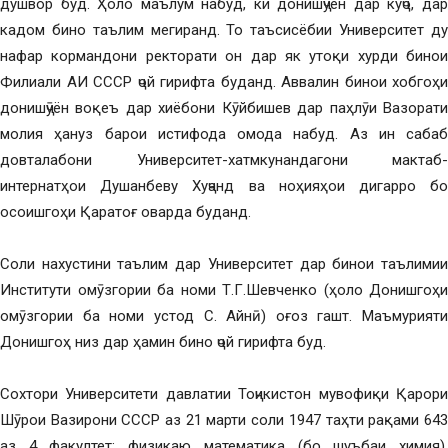
душвор буд. Ҳоло маълум набуд, ки донишҷӯён дар куҷо, дар
кадом бино таълим мегиранд. То таъсисёбии Университет ду
нафар кормандони ректорати он дар як утоқи хурди бинои
Филиали АИ СССР ҷой гирифта буданд. Аввалин бинои хобгоҳи
донишҷӯён воқеъ дар хиёбони Кӯйбишев дар паҳлӯи Вазорати
молия ҳануз барои истифода омода набуд. Аз ин сабаб
довталабони Университет-хатмкунандагони мактаб-
интернатҳои Душанбеву Хуҷанд ва ноҳияҳои дигарро бо
осоишгоҳи Қаратоғ оварда буданд.
Соли нахустини таълим дар Университет дар бинои таълимии
Институти омӯзгории ба номи Т.Г.Шевченко (ҳоло Донишгоҳи
омӯзгории ба номи устод С. Айнӣ) оғоз гашт. Маъмурияти
Донишгоҳ низ дар ҳамин бино ҷой гирифта буд.
Сохтори Университети давлатии Тоҷикистон мувофиқи Қарори
Шӯрои Вазирони СССР аз 21 марти соли 1947 таҳти рақами 643
аз 4 факултет: физикаю математика (бо шуъбаи химия),