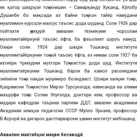
як қатор шаҳрҳои тоҷикнишин – Самарқанду Хуқанд, Кӯлобу
Душанбе бо мақсади аз байни тоҷикон тайёр намудани
муаллимон курсҳои махсус таъсис дода шуданд. Соли 1926 дар
пойтахти ҷумҳурӣ аввалин техникуми чорсолаи
муаллимтайёркунӣ таъсис ёфта, ба фаъолият шуруъ намуд.
Охири соли 1924 дар шаҳри Тошканд институти
муаллимтайёркунии тоҷикӣ таъсис ёфта, аз нимаи соли 1927 ба
ихтиёри Ҷумҳурии мухтори Тоҷикистон дода шуд. Институти
муаллимтаёркунии Тошканд барои ба камол расонидани
зиёиёни тоҷик нақши муҳимеро бозидааст. Шоири халқии тоҷик,
Қаҳрамони Тоҷикистон Мирзо Турсунзода, нависанда ва олими
маъруфи тоҷик Сотим Улуғзода, доктори илм, профессор ва
мудири кафедраи таърихи партияи ДДТ, аввалин академики
Академяи илмҳои педагогии СССР Мулло Эркаев, профессор
В.Асрорӣ ва дигарон дастпарварони ҳамин институт мебошанд.
Аввалин мактабҳои маҳви бесаводӣ