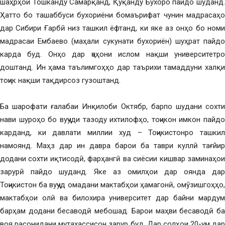
шаҳрҳои Тошканду Самарқанд, Қуқанду Бухоро пайдо шуданд.
Ҳатто бо ташаббуси бухориёни бомаърифат чунин мадрасаҳо
дар Сибири Ғарбӣ низ ташкил ёфтанд, ки яке аз онҳо бо номи
мадрасаи Ембаево (маҳали сукунати бухориён) шуҳрат пайдо
карда буд. Онҳо дар ҷаҳони ислом нақши университетро
доштанд. Ин ҳама таълимгоҳҳо дар таърихи тамаддуни халқи
тоҷик нақши тақдирсоз гузоштанд.
Ба шарофати ғалабаи Инқилоби Октябр, барпо шудани сохти
нави шуроҳо бо вуҷуди тазоду ихтилофҳо, тоҷикон имкон пайдо
карданд, ки давлати миллии худ – Тоҷикистонро ташкил
намоянд. Маҳз дар ин давра барои ба таври куллӣ тағйир
додани сохти иқтисодӣ, фарҳангӣ ва сиёсии кишвар заминаҳои
зарурӣ пайдо шуданд. Яке аз омилҳои дар оянда дар
Тоҷикистон ба вуҷуд омадани мактабҳои ҳамагонӣ, омӯзишгоҳҳо,
мактабҳои олӣ ва билохира университет дар байни мардум
барҳам додани бесаводӣ мебошад. Барои маҳви бесаводӣ ба
воя расонидани мутахассисон зарур буд. Дар солҳои 20-ум дар