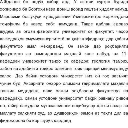
А.Жданов бо андӯҳ хабар дод. Ӯ лентаи сурхро бурида
ҳозиринро ба Боргоҳи нави дониш ворид гаштан ҳидоят намуд.
Маросими бошукӯҳи кушодашавии Университетро кормандони
тоҷикфилм ба навор сабт намуданд. Тавре қаблан ёдовар
шудем, аз оғози фаъолияти университет се факултет, чаҳор
кафедраҳои умумиуниверситетӣ ва ҳафт кафедраҳо дар ҳайати
факултетҳо амал мекарданд. Он замон дар роҳбарияти
факултетҳо аз намоядагони маҳаллӣ касе набуд, аз 11-
кафедраи университет танҳо се кафедра: геология, таърих,
забон ва адабиёти тоҷикро олимони тоҷик сарварӣ менамуданду
халос. Дар байни устодони универстет низ он гоҳ вазъият
чунин буд. Аксарияти онҳоро олимони ғайримиллати маҳаллӣ
ташкил медоданд, вале ҳамаи роҳбарони факултетҳо ва
кафедраҳо, ҳамаи устодони университет баҳри равнақу ривоҷи
он, тайёр намудани мутахассисони соҳибҳунар қатъи назар аз
миллату халқияти худ, аз душвориҳои замон аз таҳти дил ва
фидокорона ба кор шурӯъ карданд.