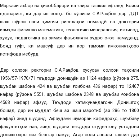
Маркази ахбор ва ҳисоббарорӣ ва ғайра ташкил ёфтанд. Боиси
ёдоварист, ки дар ин солҳо бо кӯшиши С.А.Раҷабов дар ДДТ
шаш шӯрои нави ҳимояи рисолаҳои номзадӣ ва доктории
илмҳои физикаю математика, геологияю минералогия, иқтисод,
ҳуқуқ, педагогика ва химия фаъолияти худро оғоз намуданд.
Бояд гуфт, ки мавсуф дар ин кор тамоми имкониятҳоро
истифода мебурд.
Дар солҳои ректории С.А.Раҷабов, хусусан солҳои таҳсили
1956/57-1970/71 теъдоди донишҷуён аз 1124 нафар (рӯзона 275,
шуъбаи шабона 424 ва шуъбаи ғоибона 436 нафар) то 12467
нафар (рӯзона 5551, шуъбаи шабона 2348 ва шуъбаи ғоибона
4568 нафар) афзуд. Теъдоди хатмкунандагони Донишгоҳ
бошад, дар ин муддат беш аз шаш маротиб (аз 286 то 1800
нафар) зиёд шуданд. Афзудани шумораи кафедраҳо, шуъбаву
факултетҳои нав, зиёд шудани теъдоди студентону устодони
донишгоҳро низ бештар намуд. Агар соли аввали таҳсил дар