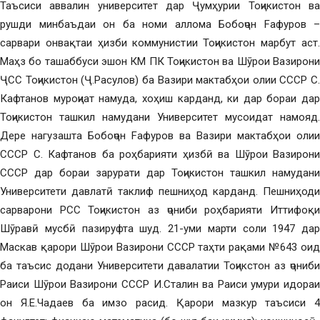
Таъсиси аввалин университет дар Ҷумҳурии Тоҷикистон ва
рушди минбаъдаи он ба номи аллома Бобоҷон Fафуров –
сарвари онвақтаи ҳизби коммунистии Тоҷикистон марбут аст.
Маҳз бо ташаббуси эшон КМ ПК Тоҷикистон ва Шӯрои Вазирони
ҶСС Тоҷикистон (Ҷ.Расулов) ба Вазири мактабҳои олии СССР С.
Кафтанов муроҷиат намуда, хоҳиш карданд, ки дар бораи дар
Тоҷикистон ташкил намудани Университет мусоидат намояд.
Дере нагузашта Бобоҷон Fафуров ва Вазири мактабҳои олии
СССР С. Кафтанов ба роҳбарияти ҳизбӣ ва Шӯрои Вазирони
СССР дар бораи зарурати дар Тоҷикистон ташкил намудани
Университети давлатӣ таклиф пешниҳод карданд. Пешниҳоди
сарварони РСС Тоҷикистон аз ҷониби роҳбарияти Иттифоқи
Шӯравӣ мусбӣ пазируфта шуд. 21-уми марти соли 1947 дар
Маскав қарори Шӯрои Вазирони СССР таҳти рақами №643 оид
ба таъсис додани Университети давалатии Тоҷикстон аз ҷониби
Раиси Шӯрои Вазирони СССР И.Сталин ва Раиси умури идораи
он Я.Е.Чадаев ба имзо расид. Қарори мазкур таъсиси 4