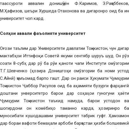
таассуроти аввалин донишҷӯён Ф.Каримов, З.Раҷаббеков,
М.Ҳафизов, шеъри Хуршеда Отахонова ва дигаронро оид ба ин
университет чоп кард.
Солҳои аввали фаъолияти университет
Оғози таълим дар Университети давлатии Тоҷикистон, чун дигар
мактабҳои Иттифоқи Советӣ якуми сентябр шуруъ шуд. Он рӯз
соати 8-субҳ дар рӯ ба рӯи қаноти чапи Институти омӯзгории
Т.Г.Шевченко (ҳозира Донишгоҳи омӯзгории ба номи устод
С.Айнӣ) ҷамъомад барпо гашт. Дар он раиси Ҳукумати Ҷумҳурии
Тоҷикистон Ҷаббор Расулов оид ба аҳамияти бузурги фарҳангӣ
доштани унверситетро барои дар соҳаҳои гуногуни ҳаёти
Ҷумҳурии Тоҷикистон таъкид намуда, барои устодон ва
шогирдони он комёбиҳо таманно карда, ҳозиринро ба
муносибати кушодашавии университет табрик гуфт. Ҳамзамон
дар бораи вафоти бемаҳали арбоби барҷастаи ҳизби болшевикӣ