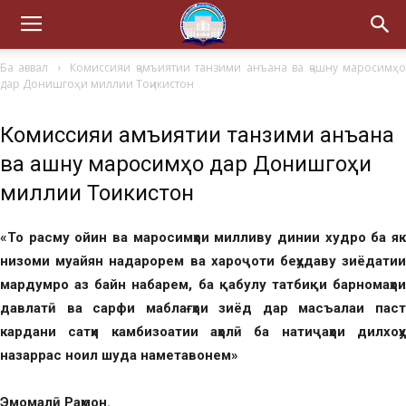
Ба аввал
Комиссияи ҷамъиятии танзими анъана ва ҷашну маросимҳ
дар Донишгоҳи миллии Тоҷикистон
Комиссияи ҷамъиятии танзими анъана
ва ҷашну маросимҳо дар Донишгоҳи
миллии Тоҷикистон
«То расму ойин ва маросимҳои милливу динии худро ба як
низоми муайян надарорем ва хароҷоти беҳудаву зиёдатии
мардумро аз байн набарем, ба қабулу татбиқи барномаҳои
давлатӣ ва сарфи маблағҳои зиёд дар масъалаи паст
кардани сатҳи камбизоатии аҳолӣ ба натиҷаҳои дилхоҳу
назаррас ноил шуда наметавонем»
Эмомалӣ Раҳмон.