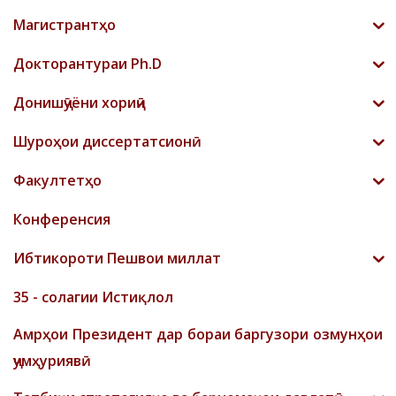
Магистрантҳо
Докторантураи Ph.D
Донишҷӯёни хориҷӣ
Шyроҳои диссертатсионӣ
Факултетҳо
Конференсия
Ибтикороти Пешвои миллат
35 - солагии Истиқлол
Амрҳои Президент дар бораи баргузори озмунҳои
ҷумҳуриявӣ