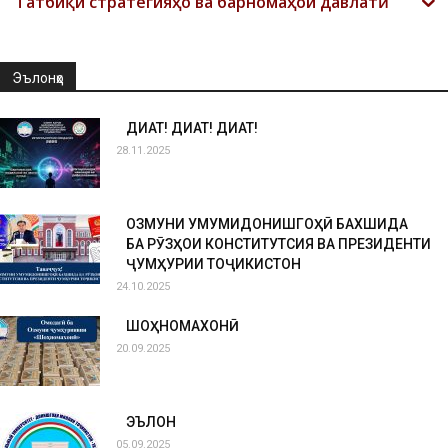
Татбиқи стратегияҳо ва барномаҳои давлатӣ
Эълонҳо
ДИҚҚАТ! ДИҚҚАТ! ДИҚҚАТ!
28.11.2025
ОЗМУНИ УМУМИДОНИШГОҲӢ БАХШИДА
БА РӮЗҲОИ КОНСТИТУТСИЯ ВА ПРЕЗИДЕНТИ
ҶУМҲУРИИ ТОҶИКИСТОН
24.10.2025
ШОҲНОМАХОНӢ
20.09.2025
ЭЪЛОН
05.09.2025