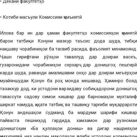
• Декани факултетҳо
• Котиби масъули Комиссияи ҷамъиятӣ
Илова бар ин дар ҳамаи факултетҳо комиссияҳои ҷамиятӣ
барои татбиқи Конуни мазкур таъсис дода шуда, тибқи
нақшаву чорабиниҳои ба тасвиб расида, фаъолият менамоянд.
Ҷашн гирифтани рӯзҳои таваллуд дар доираи васеъ,
гузаронидани чорабиниҳои серхарҷ дар донишгоҳ пешгирӣ
карда шуда, раванди амалишавии онҳо дар доираи меъёрҳои
муайяншудаи Қонун ба роҳ монда мешавад. Ҳаминро бояд
тазаккур дод, ки устодони варзидаву собиқадорони донишгоҳ
тавассути садову симои кишвар дар барномаҳои мухталиф
ширкат намуда, ҷиҳати татбиқ ва ташвиқу тарғиби муқаррароти
Қонун андешаҳои судманд ба мардуми шарифи кишвар
пайваста пешниҳод гардида, хамзамон дар рузномаи
донишгоҳии «Ба қуллаҳои дониш» ва дигар нашрияҳои
ҷумҳуриявӣ низ чандин мақолаҳои ҷолиби устодону кормандон