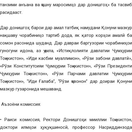
танзими анъана ва ҷашну маросимҳо дар донишгоҳ» ба тасвиб
расидааст.
Дар донишгоҳ барои дар амал татбиқ намудани Қонуни мазкур
нақшаву чорабиниҳо тартиб дода, як қатор корҳои амалӣ ба
сомон расонида шуданд. Дар давраи баргузории чорабиниҳои
гуногуни идона, аз ҷумла, «Истиқлолияти давлатии Ҷумҳурии
Тоҷикистон», «Иди касбии муаллимон», «Рӯзи забони давлатӣ»,
«Рӯзи Конститутсияи Ҷумҳурии Тоҷикистон», «Рӯзи Президенти
Ҷумҳурии Тоҷикистон», «Рӯзи Парчами давлатии Ҷумҳурии
Тоҷикистон», “Иди Ғалаба”, “Рӯзи ҷавонон” дар доираи Қонуни
мазкур гузаронида мешаванд.
Аъзоёни комиссия:
• Раиси комиссия, Ректори Донишгоҳи мииллии Тоҷикистон,
доктори илмҳои ҳуқуқшиносӣ, профессор Насриддинзода