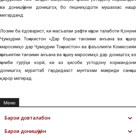
ва донишҷӯёни донишгоҳ бо пешниҳодоти мушаххас нашр
мегарданд.
Лозим ба ёдоварист, ки масъалаи рафти иҷрои талаботи Қонуни
Ҷумҳурии Тоҷикистон «Дар бораи танзими анъана ва ҷашну
маросимҳо дар Ҷумҳурии Тоҷикистон» ва фаъолияти Комиссияи
ҷамъиятии танзими анъана ва ҷашну маросимҳо дар донишгоҳ аз
ҷониби гурӯҳи корӣ, ки аз ҳисоби устодону кормандони
донишгоҳ мураттаб гардидааст мунтазам мавриди санҷиш
қарор мегирад.
Меню
Барои довталабон
Барои донишҷӯён