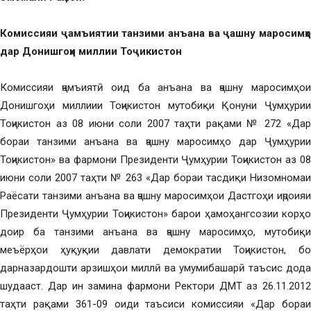
Комиссияи ҷамъиятии танзими анъана ва ҷашну маросимҳо
дар Донишгоҳи миллии Тоҷикистон
Комиссияи ҷамъиятӣ оид ба анъана ва ҷашну маросимҳои
Донишгоҳи миллиии Тоҷикистон мутобиқи Қонуни Ҷумҳурии
Тоҷикистон аз 08 июни соли 2007 таҳти рақами № 272 «Дар
бораи танзими анъана ва ҷашну маросимҳо дар Ҷумҳурии
Тоҷикистон» ва фармони Президенти Ҷумҳурии Тоҷикистон аз 08
июни соли 2007 таҳти № 263 «Дар бораи тасдиқи Низомномаи
Раёсати танзими анъана ва ҷашну маросимҳои Дастгоҳи иҷроияи
Президенти Ҷумҳурии Тоҷикистон» барои ҳамоҳангсозии корҳо
доир ба танзими анъана ва ҷашну маросимҳо, мутобиқи
меъёрҳои ҳуқуқии давлати демократии Тоҷикистон, бо
дарназардошти арзишҳои миллӣ ва умумибашарӣ таъсис дода
шудааст. Дар ин замина фармони Ректори ДМТ аз 26.11.2012
таҳти рақами 361-09 оиди таъсиси комиссияи «Дар бораи