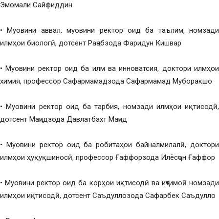
Эмомали Сайфиддин
• Муовини аввал, муовини ректор оид ба таълим, номзади
илмҳои биологӣ, дотсент Раҷабзода Фаридун Кишвар
• Муовини ректор оид ба илм ва инноватсия, доктори илмҳои
химия, профессор Сафармамадзода Сафармамад Муборакшо
• Муовини ректор оид ба тарбия, номзади илмҳои иқтисодӣ,
дотсент Маҷидзода Давлатбахт Маҷид
• Муовини ректор оид ба робитаҳои байналмилалӣ, доктори
илмҳои ҳуқуқшиносӣ, профессор Ғаффорзода Илёсҷон Ғаффор
• Муовини ректор оид ба корҳои иқтисодӣ ва иҷтимоӣ номзади
илмҳои иқтисодӣ, дотсент Саъдуллозода Сафарбек Саъдулло