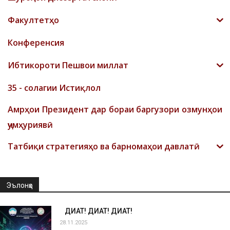
Факултетҳо
Конференсия
Ибтикороти Пешвои миллат
35 - солагии Истиқлол
Амрҳои Президент дар бораи баргузори озмунҳои
ҷумҳуриявӣ
Татбиқи стратегияҳо ва барномаҳои давлатӣ
Эълонҳо
ДИҚҚАТ! ДИҚҚАТ! ДИҚҚАТ!
28.11.2025