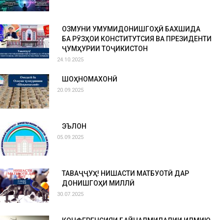
ОЗМУНИ УМУМИДОНИШГОҲӢ БАХШИДА
БА РӮЗҲОИ КОНСТИТУТСИЯ ВА ПРЕЗИДЕНТИ
ҶУМҲУРИИ ТОҶИКИСТОН
24.10.2025
ШОҲНОМАХОНӢ
20.09.2025
ЭЪЛОН
05.09.2025
ТАВАҶҶУҲ! НИШАСТИ МАТБУОТӢ ДАР
ДОНИШГОҲИ МИЛЛӢ
30.07.2025