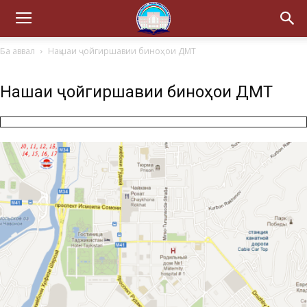
Ба аввал
Нақшаи ҷойгиршавии биноҳои ДМТ
Нақшаи ҷойгиршавии биноҳои ДМТ