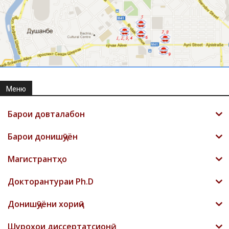
Меню
Барои довталабон
Барои донишҷӯён
Магистрантҳо
Докторантураи Ph.D
Донишҷӯёни хориҷӣ
Шyроҳои диссертатсионӣ