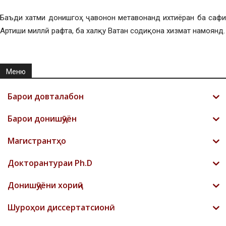
Баъди хатми донишгоҳ ҷавонон метавонанд ихтиёран ба сафи
Артиши миллӣ рафта, ба халқу Ватан содиқона хизмат намоянд.
Меню
Барои довталабон
Барои донишҷӯён
Магистрантҳо
Докторантураи Ph.D
Донишҷӯёни хориҷӣ
Шyроҳои диссертатсионӣ