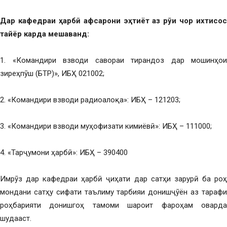
Дар кафедраи ҳарбӣ афсарони эҳтиёт аз рӯи чор ихтисос
тайёр карда мешаванд:
1. «Командири взводи савораи тирандоз дар мошинҳои
зиреҳпӯш (БТР)», ИБҲ 021002;
2. «Командири взводи радиоалоқа»: ИБҲ – 121203;
3. «Командири взводи муҳофизати кимиёвӣ»: ИБҲ – 111000;
4. «Тарҷумони ҳарбӣ»: ИБҲ – 390400
Имрӯз дар кафедраи ҳарбӣ ҷиҳати дар сатҳи зарурӣ ба роҳ
мондани сатҳу сифати таълиму тарбияи донишҷӯён аз тарафи
роҳбарияти донишгоҳ тамоми шароит фароҳам оварда
шудааст.