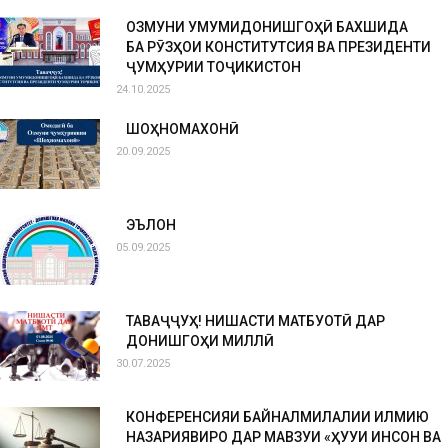
ОЗМУНИ УМУМИДОНИШГОҲӢ БАХШИДА
БА РӮЗҲОИ КОНСТИТУТСИЯ ВА ПРЕЗИДЕНТИ
ҶУМҲУРИИ ТОҶИКИСТОН
24.10.2025
ШОҲНОМАХОНӢ
20.09.2025
ЭЪЛОН
05.09.2025
ТАВАҶҶУҲ! НИШАСТИ МАТБУОТӢ ДАР
ДОНИШГОҲИ МИЛЛӢ
30.07.2025
КОНФЕРЕНСИЯИ БАЙНАЛМИЛАЛИИ ИЛМИЮ
НАЗАРИЯВИРО ДАР МАВЗУИ «ҲУҚУҚИ ИНСОН ВА