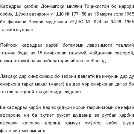
Кафедраи ҳарбии Донишгоҳи миллии Тоҷикистон бо қарори
собиқ Шӯрои вазирони ИҶШС № 177- 58 аз 15 марти соли 1965
бо фармони Вазири мудофиаи ИҶШС № 024 аз 04.08. 1965
ташкил шудааст.
Пойгоҳи кафедраи ҳарбӣ ботамоми лавозимоти таълимӣ
таъмин буда, аз 15 синфхонаи таълимӣ, майдончаи сафороӣ,
парки техникӣ ва як лаборатория иборат мебошад.
Лавҳаҳо дар синфхонаҳо бо забони давлатӣ ва инчунин дар ду
синфхона тарҳи маҳал (макет) ва дар чор синфхонаи дигар бо
тахтаи элетронӣ таҷҳизонида шудааст.
Ба кафедраи ҳарбӣ дар воҳидҳои кории ғайринизомӣ се нафар
афсароне, ки ба эҳтиёт рухсат шудаанд ва рутбаи ҳарбии
афсарии калонро доранд ҳамчун омӯзгор кабул шуда
фаъолият менамоянд.