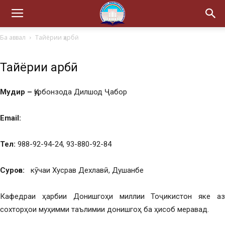
Ба аввал
Тайёрии ҳарбӣ
Тайёрии ҳарбӣ
Мудир –
Қурбонзода Дилшод Ҷабор
Email:
Тел:
988-92-94-24, 93-880-92-84
Суроға:
кӯчаи Хусрав Дехлавӣ, Душанбе
Кафедраи ҳарбии Донишгоҳи миллии Тоҷикистон яке аз
сохторҳои муҳимми таълимии донишгоҳ ба ҳисоб меравад.