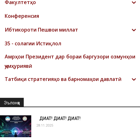
Факултетҳо
Конференсия
Ибтикороти Пешвои миллат
35 - солагии Истиқлол
Амрҳои Президент дар бораи баргузори озмунҳои
ҷумҳуриявӣ
Татбиқи стратегияҳо ва барномаҳои давлатӣ
Эълонҳо
ДИҚҚАТ! ДИҚҚАТ! ДИҚҚАТ!
28.11.2025