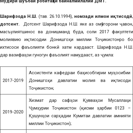
Мудири шуъбаи робитаҳои байналмилалии ДМТ.
Шарифзода Н.Ш.
(тав. 26.10.1994),
номзади илм
ои иқтисодӣ
дотсент.
Дотсент Шарифзода Н.Ш. яке аз омӯзгорони ҷавон,
масъулиятшинос ва донишманд буда, соли 2017 факултети
молиявию иқтисодии Донишгоҳи миллии Тоҷикистонро бо
ихтисоси фаъолияти бонкӣ хатм кардааст. Шарифзода Н.Ш.
дар вазифаҳои гуногун фаъолият намудааст, аз ҷумла:
Ассистенти кафедраи баҳисобгирии муҳосибии
2017-2019
Донишгоҳи давлатии молия ва иқтисоди
Тоҷикистон;
Хизмат дар сафҳои Қувваҳои Мусаллаҳи
Ҷумҳурии Тоҷикистон (қисми ҳарбии 0123 –
2019-2020
Қушунҳои сарҳадии Кумитаи давлатии амнияти
миллии Тоҷикистон);