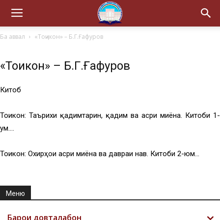
Ба аввал
«Тоҷикон» – Б.Г.Ғафуров
«Тоҷикон» – Б.Г.Ғафуров
Китоб
Тоҷикон: Таърихи қадимтарин, қадим ва асри миёна. Китоби 1-
ум….
Тоҷикон: Охирҳои асри миёна ва давраи нав. Китоби 2-юм…
Меню
Барои довталабон