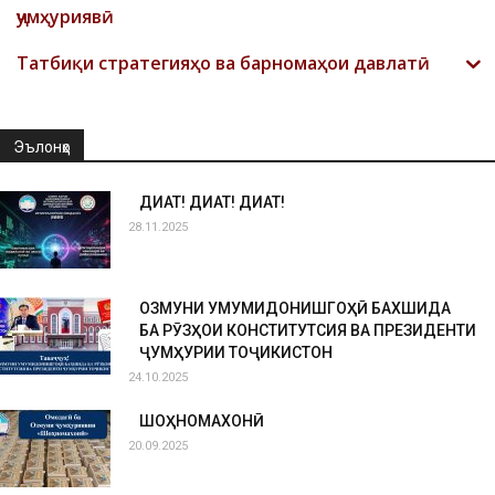
ҷумҳуриявӣ
Татбиқи стратегияҳо ва барномаҳои давлатӣ
Эълонҳо
ДИҚҚАТ! ДИҚҚАТ! ДИҚҚАТ!
28.11.2025
ОЗМУНИ УМУМИДОНИШГОҲӢ БАХШИДА
БА РӮЗҲОИ КОНСТИТУТСИЯ ВА ПРЕЗИДЕНТИ
ҶУМҲУРИИ ТОҶИКИСТОН
24.10.2025
ШОҲНОМАХОНӢ
20.09.2025