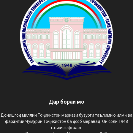
Дар бораи мо
Донишгоҳи миллии Тоҷикистон маркази бузурги таълимию илмӣ ва
фарҳангии Ҷумҳурии Тоҷикистон ба ҳисоб меравад. Он соли 1948
таъсис ёфтааст.