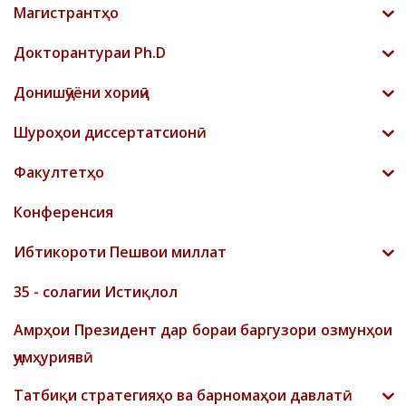
Магистрантҳо
Докторантураи Ph.D
Донишҷӯёни хориҷӣ
Шyроҳои диссертатсионӣ
Факултетҳо
Конференсия
Ибтикороти Пешвои миллат
35 - солагии Истиқлол
Амрҳои Президент дар бораи баргузори озмунҳои
ҷумҳуриявӣ
Татбиқи стратегияҳо ва барномаҳои давлатӣ