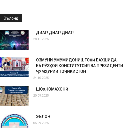
Эълонҳо
ДИҚҚАТ! ДИҚҚАТ! ДИҚҚАТ!
28.11.2025
ОЗМУНИ УМУМИДОНИШГОҲӢ БАХШИДА
БА РӮЗҲОИ КОНСТИТУТСИЯ ВА ПРЕЗИДЕНТИ
ҶУМҲУРИИ ТОҶИКИСТОН
24.10.2025
ШОҲНОМАХОНӢ
20.09.2025
ЭЪЛОН
05.09.2025