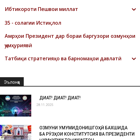
Ибтикороти Пешвои миллат
35 - солагии Истиқлол
Амрҳои Президент дар бораи баргузори озмунҳои
ҷумҳуриявӣ
Татбиқи стратегияҳо ва барномаҳои давлатӣ
Эълонҳо
ДИҚҚАТ! ДИҚҚАТ! ДИҚҚАТ!
28.11.2025
ОЗМУНИ УМУМИДОНИШГОҲӢ БАХШИДА
БА РӮЗҲОИ КОНСТИТУТСИЯ ВА ПРЕЗИДЕНТИ