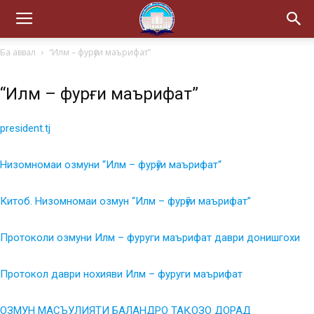
Ба аввал
“Илм – фурӯғи маърифат”
“Илм – фурӯғи маърифат”
president.tj
Низомномаи озмуни “Илм – фурӯғи маърифат
“
Китоб. Низомномаи озмун “Илм – фурӯғи маърифат”
Протоколи озмуни Илм – фуруги маърифат даври донишгохи
Протокол даври нохияви Илм – фуруги маърифат
ОЗМУН МАСЪУЛИЯТИ БАЛАНДРО ТАҚОЗО ДОРАД