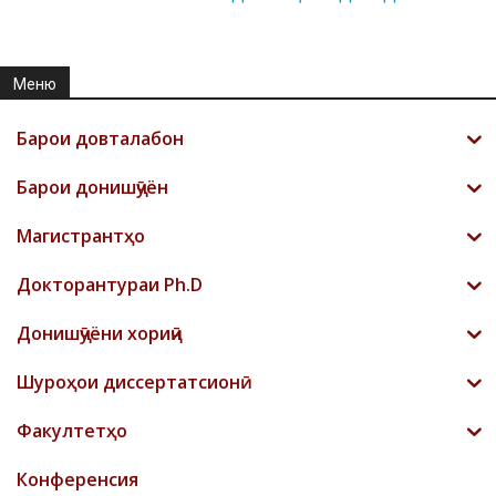
Меню
Барои довталабон
Барои донишҷӯён
Магистрантҳо
Докторантураи Ph.D
Донишҷӯёни хориҷӣ
Шyроҳои диссертатсионӣ
Факултетҳо
Конференсия