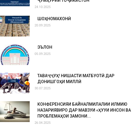
ҶУМҲУРИИ ТОҶИКИСТОН
24.10.2025
ШОҲНОМАХОНӢ
20.09.2025
ЭЪЛОН
05.09.2025
ТАВАҶҶУҲ! НИШАСТИ МАТБУОТӢ ДАР
ДОНИШГОҲИ МИЛЛӢ
30.07.2025
КОНФЕРЕНСИЯИ БАЙНАЛМИЛАЛИИ ИЛМИЮ
НАЗАРИЯВИРО ДАР МАВЗУИ «ҲУҚУҚИ ИНСОН ВА
ПРОБЛЕМАҲОИ ЗАМОНИ...
26.04.2025