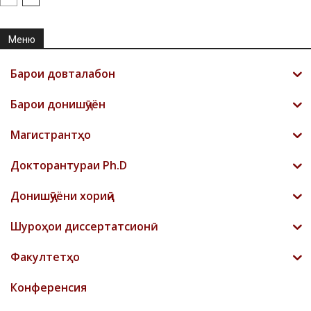
Меню
Барои довталабон
Барои донишҷӯён
Магистрантҳо
Докторантураи Ph.D
Донишҷӯёни хориҷӣ
Шyроҳои диссертатсионӣ
Факултетҳо
Конференсия