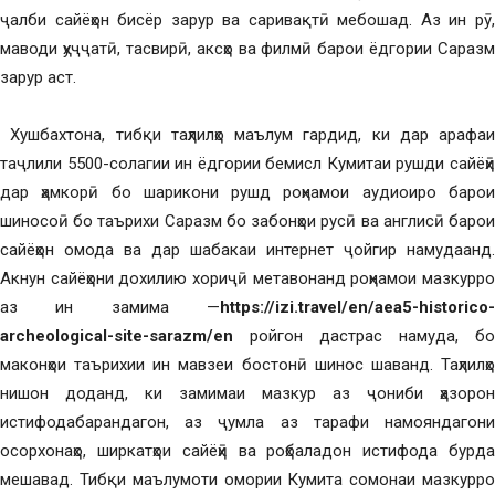
ҷалби сайёҳон бисёр зарур ва саривақтӣ мебошад. Аз ин рӯ,
маводи ҳуҷҷатӣ, тасвирӣ, аксҳо ва филмӣ барои ёдгории Саразм
зарур аст.
Хушбахтона, тибқи таҳлилҳо маълум гардид, ки дар арафаи
таҷлили 5500-солагии ин ёдгории бемисл Кумитаи рушди сайёҳӣ
дар ҳамкорӣ бо шарикони рушд роҳнамои аудиоиро барои
шиносоӣ бо таърихи Саразм бо забонҳои русӣ ва англисӣ барои
сайёҳон омода ва дар шабакаи интернет ҷойгир намудаанд.
Акнун сайёҳони дохилию хориҷӣ метавонанд роҳнамои мазкурро
аз ин замима —
https://izi.travel/en/aea5-historico-
archeological-site-sarazm/en
ройгон дастрас намуда, бо
маконҳои таърихии ин мавзеи бостонӣ шинос шаванд. Таҳлилҳо
нишон доданд, ки замимаи мазкур аз ҷониби ҳазорон
истифодабарандагон, аз ҷумла аз тарафи намояндагони
осорхонаҳо, ширкатҳои сайёҳӣ ва роҳбаладон истифода бурда
мешавад. Тибқи маълумоти омории Кумита сомонаи мазкурро