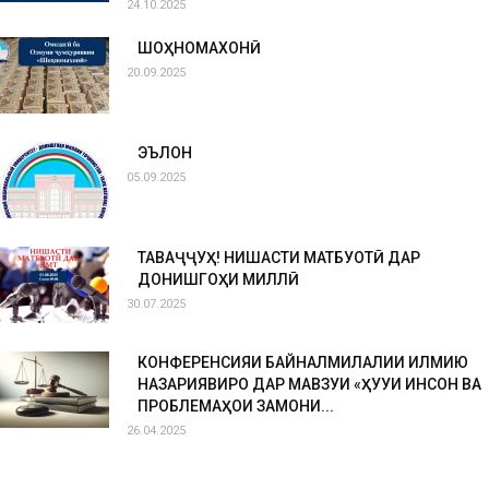
24.10.2025
ШОҲНОМАХОНӢ
20.09.2025
ЭЪЛОН
05.09.2025
ТАВАҶҶУҲ! НИШАСТИ МАТБУОТӢ ДАР
ДОНИШГОҲИ МИЛЛӢ
30.07.2025
КОНФЕРЕНСИЯИ БАЙНАЛМИЛАЛИИ ИЛМИЮ
НАЗАРИЯВИРО ДАР МАВЗУИ «ҲУҚУҚИ ИНСОН ВА
ПРОБЛЕМАҲОИ ЗАМОНИ...
26.04.2025