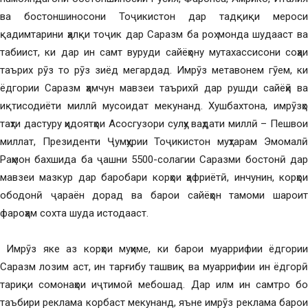
ва бостоншиносони Тоҷикистон дар тадқиқи мероси
қадимтарини ҳалқи тоҷик дар Саразм ба роҳ монда шудааст ва
табиист, ки дар ин самт вуруди сайёҳону мутахассисони соҳаи
таърих рӯз то рӯз зиёд мегардад. Имрӯз метавонем гӯем, ки
ёдгории Саразм ҳамчун мавзеи таърихӣ дар рушди сайёҳӣ ва
иқтисодиёти миллӣ мусоидат мекунанд. Хушбахтона, имрӯзҳо
таҳти дастуру ҳидоятҳои Асосгузори сулҳу ваҳдати миллӣ – Пешвои
миллат, Президенти Ҷумҳурии Тоҷикистон муҳтарам Эмомалӣ
Раҳмон бахшида ба ҷашни 5500-солагии Саразми бостонӣ дар
мавзеи мазкур дар баробари корҳои ҳафриётӣ, инчунин, корҳои
ободонӣ ҷараён дорад ва барои сайёҳон тамоми шароит
фароҳам сохта шуда истодааст.
Имрӯз яке аз корҳои муҳиме, ки барои муаррифии ёдгории
Саразм лозим аст, ин тарғибу ташвиқ ва муаррифии ин ёдгорӣ
тариқи сомонаҳои иҷтимоӣ мебошад. Дар илм ин самтро бо
таъбири реклама корбаст мекунанд, яъне имрӯз реклама барои