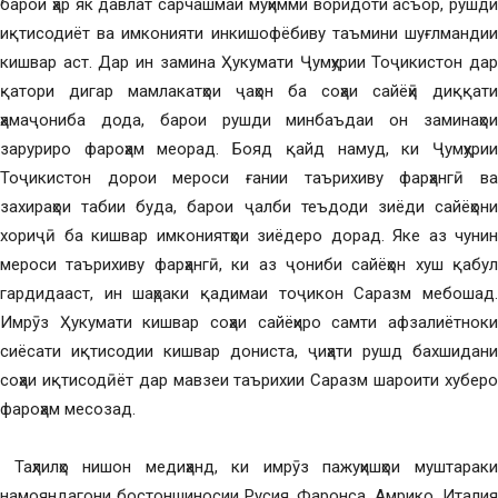
барои ҳар як давлат сарчашмаи муҳимми воридоти асъор, рушди
иқтисодиёт ва имконияти инкишофёбиву таъмини шуғлмандии
кишвар аст. Дар ин замина Ҳукумати Ҷумҳурии Тоҷикистон дар
қатори дигар мамлакатҳои ҷаҳон ба соҳаи сайёҳӣ диққати
ҳамаҷониба дода, барои рушди минбаъдаи он заминаҳои
заруриро фароҳам меорад. Бояд қайд намуд, ки Ҷумҳурии
Тоҷикистон дорои мероси ғании таърихиву фарҳангӣ ва
захираҳои табии буда, барои ҷалби теъдоди зиёди сайёҳони
хориҷӣ ба кишвар имкониятҳои зиёдеро дорад. Яке аз чунин
мероси таърихиву фарҳангӣ, ки аз ҷониби сайёҳон хуш қабул
гардидааст, ин шаҳраки қадимаи тоҷикон Саразм мебошад.
Имрӯз Ҳукумати кишвар соҳаи сайёҳиро самти афзалиётноки
сиёсати иқтисодии кишвар дониста, ҷиҳати рушд бахшидани
соҳаи иқтисодӣёт дар мавзеи таърихии Саразм шароити хуберо
фароҳам месозад.
Таҳлилҳо нишон медиҳанд, ки имрӯз пажуҳишҳои муштараки
намояндагони бостоншиносии Русия, Фаронса, Амрико, Италия