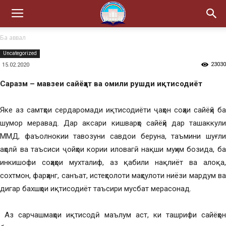
Ба аввал
Uncategorized
23030
15.02.2020
Саразм – мавзеи сайёҳат ва омили рушди иқтисодиёт
Яке аз самтҳои сердаромади иқтисодиёти ҷаҳон соҳаи сайёҳӣ ба
шумор меравад. Дар аксари кишварҳо сайёҳӣ дар ташаккули
ММД, фаъолнокии тавозуни савдои беруна, таъмини шуғли
аҳолӣ ва таъсиси ҷойҳои кории иловагӣ нақши муҳим бозида, ба
инкишофи соҳаҳои мухталиф, аз қабили нақлиёт ва алоқа,
сохтмон, фарҳанг, санъат, истеҳсолоти маҳсулоти ниёзи мардум ва
дигар бахшҳои иқтисодиёт таъсири мусбат мерасонад.
Аз сарчашмаҳои иқтисодӣ маълум аст, ки ташрифи сайёҳон