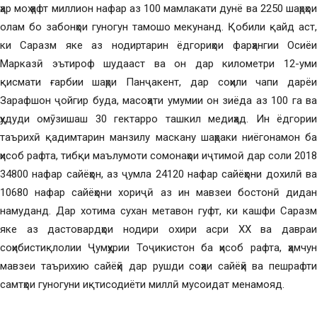
ҳар моҳ ҳафт миллион нафар аз 100 мамлакати дунё ва 2250 шаҳрҳои
олам бо забонҳои гуногун тамошо мекунанд. Қобили қайд аст,
ки Саразм яке аз нодиртарин ёдгориҳои фарҳангии Осиёи
Марказӣ эътироф шудааст ва он дар километри 12-уми
қисмати ғарбии шаҳри Панҷакент, дар соҳили чапи дарёи
Зарафшон ҷойгир буда, масоҳати умумии он зиёда аз 100 га ва
ҳудуди омӯзишаш 30 гектарро ташкил медиҳад. Ин ёдгории
таърихӣ қадимтарин манзилу маскану шаҳраки ниёгонамон ба
ҳисоб рафта, тибқи маълумоти сомонаҳои иҷтимоӣ дар соли 2018
34800 нафар сайёҳон, аз ҷумла 24120 нафар сайёҳони дохилӣ ва
10680 нафар сайёҳони хориҷӣ аз ин мавзеи бостонӣ дидан
намуданд. Дар хотима сухан метавон гуфт, ки кашфи Саразм
яке аз дастовардҳои нодири охири асри XX ва давраи
соҳибистиқлолии Ҷумҳурии Тоҷикистон ба ҳисоб рафта, ҳамчун
мавзеи таърихию сайёҳӣ дар рушди соҳаи сайёҳӣ ва пешрафти
самтҳои гуногуни иқтисодиёти миллӣ мусоидат менамояд.