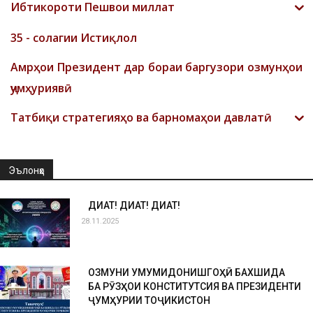
Ибтикороти Пешвои миллат
35 - солагии Истиқлол
Амрҳои Президент дар бораи баргузори озмунҳои
ҷумҳуриявӣ
Татбиқи стратегияҳо ва барномаҳои давлатӣ
Эълонҳо
ДИҚҚАТ! ДИҚҚАТ! ДИҚҚАТ!
28.11.2025
ОЗМУНИ УМУМИДОНИШГОҲӢ БАХШИДА
БА РӮЗҲОИ КОНСТИТУТСИЯ ВА ПРЕЗИДЕНТИ
ҶУМҲУРИИ ТОҶИКИСТОН