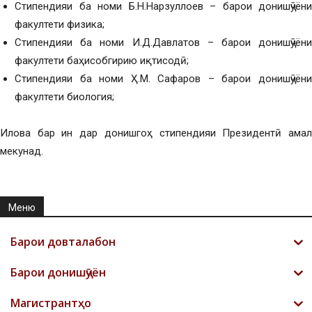
Стипендияи ба номи Б.Н.Нарзуллоев – барои донишҷӯёни
факултети физика;
Стипендияи ба номи И.Д.Давлатов – барои донишҷӯёни
факултети баҳисобгирию иқтисодӣ;
Стипендияи ба номи Ҳ.М. Сафаров – барои донишҷӯёни
факултети биология;
Илова бар ин дар донишгоҳ стипендияи Президентӣ амал
мекунад.
Меню
Барои довталабон
Барои донишҷӯён
Магистрантҳо