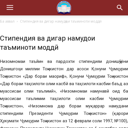
Ба аввал
Стипендия ва дигар намудҳои таъминоти моддӣ
Стипендия ва дигар намудҳои
таъминоти моддӣ
Низомномаи таъйин ва пардохти стипендияи донишҷӯёни
Донишгоҳи миллии Тоҷикистон дар асоси Қонуни Ҷумҳурии
Тоҷикистон «Дар бораи маориф», Қонуни Ҷумҳурии Тоҷикистон
«Дар бораи таҳсилоти олии касбӣ ва таҳсилоти касбии баъд аз
муассисаи олии таълимӣ», «Низомномаи намунавӣ оид ба
муассисаи таълимии таҳсилоти олии касбии Ҷумҳурии
Тоҷикистон», «Низомнома дар бораи муқаррар намудани
стипендияи Президенти Ҷумҳурии Тоҷикистон» (қарори
Ҳукумати Ҷумҳурии Тоҷикистон аз 12 феврали соли 1997, №100),