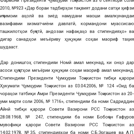
Фармони Президенти Ҷумҳурии Тоҷикистон аз 6 сентябри соли
2010, №923 «Дар бораи тадбирҳои тақвият додани сатҳи ҳифзи
иҷтимоии аҳолӣ ва зиёд намудани маоши амалкунандаи
вазифавии хизматчиёни давлатӣ, кормандони муассисаю
ташкилотҳои буҷетӣ, андозаи нафақаҳо ва стипендияҳо» ва
дигар санадҳои меъёриву ҳуқуқии соҳаи маориф таҳия
шудааст.
Дар донишгоҳ стипендияи Номӣ амал мекунад, ки онҳо дар
асоси ҳуҷҷатҳои меъёрии ҳуқуқии соҳаи маориф амал мекунанд.
Стипендияи Президенти Ҷумҳурии Тоҷикистон тибқи қарори
Ҳукумати Ҷумҳурии Тоҷикистон аз 03.04.2006, № 124 «Оид ба
чораҳои татбиқи Амри Президенти Ҷумҳурии Тоҷикистон аз 20-
уми марти соли 2006, № 1716», стипендияи ба номи Садриддин
Айнӣ тибқи қарори Совети Вазирони РСС Тоҷикистон аз
28.08.1968, № 247, стипендияи ба номи Бобоҷон Ғафуров
мувофиқи қарори Совети Вазирони РСС Тоҷикистон аз
14.02.1978, №35, стипендияҳои ба номи С.Б.Эргашев ва А.П.