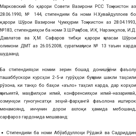
Марковский бо қарори Совети Вазирони РСС Тоҷикистон аз
28.06.1990, № 144, стипендияи ба номи Н.Ҳувайдуллоев бо
қарори Шӯрои Вазирони Ҷумҳурии Тоҷикистон аз 28.04.1993,
№183, стипендияҳои ба номи З.Ш.Раҷабов, И.Қ. Нарзиқулов, И.Д.
Давлатов ва Ҳ.М. Сафаров тибқи қарори ҷаласаи Шӯрои
олимони ДМТ аз 26.05.2008, суратмаҷлиси № 13 таъин карда
шудаанд.
Ба стипендияҳои номии зерин бошад донишҷӯёни фаъолу
ташаббускори курсҳои 2-5-и гурӯҳҳои буҷавии шакли таҳсили
рӯзона, ки танҳо бо баҳои «аъло» таҳсил карда, дар корҳои
ҷамъиятӣ, маҳфилҳои илмӣ, конфренсияҳои илмӣ-назариявӣ,
озмунҳои гуногунсатҳи зеҳнӣ-фарҳангӣ фаъолона иштирок
менамоянд, инчунин дорои ахлоқи ҳамида мебошанд,
сарфароз гардонида мешаванд:
Стипендияи ба номи Абӯабдуллоҳи Рӯдакӣ ва Садриддин