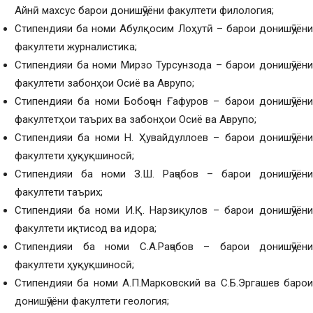
Айнӣ махсус барои донишҷӯёни факултети филология;
Стипендияи ба номи Абулқосим Лоҳутӣ – барои донишҷӯёни
факултети журналистика;
Стипендияи ба номи Мирзо Турсунзода – барои донишҷӯёни
факултети забонҳои Осиё ва Аврупо;
Стипендияи ба номи Бобоҷон Ғафуров – барои донишҷӯёни
факултетҳои таърих ва забонҳои Осиё ва Аврупо;
Стипендияи ба номи Н. Ҳувайдуллоев – барои донишҷӯёни
факултети ҳуқуқшиносӣ;
Стипендияи ба номи З.Ш. Раҷабов – барои донишҷӯёни
факултети таърих;
Стипендияи ба номи И.Қ. Нарзиқулов – барои донишҷӯёни
факултети иқтисод ва идора;
Стипендияи ба номи С.А.Раҷабов – барои донишҷӯёни
факултети ҳуқуқшиносӣ;
Стипендияи ба номи А.П.Марковский ва С.Б.Эргашев барои
донишҷӯёни факултети геология;