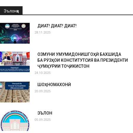
Эълонҳо
ДИҚҚАТ! ДИҚҚАТ! ДИҚҚАТ!
28.11.2025
ОЗМУНИ УМУМИДОНИШГОҲӢ БАХШИДА
БА РӮЗҲОИ КОНСТИТУТСИЯ ВА ПРЕЗИДЕНТИ
ҶУМҲУРИИ ТОҶИКИСТОН
24.10.2025
ШОҲНОМАХОНӢ
20.09.2025
ЭЪЛОН
05.09.2025