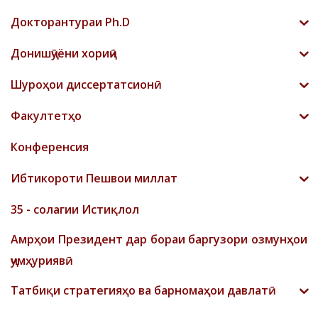
Докторантураи Ph.D
Донишҷӯёни хориҷӣ
Шyроҳои диссертатсионӣ
Факултетҳо
Конференсия
Ибтикороти Пешвои миллат
35 - солагии Истиқлол
Амрҳои Президент дар бораи баргузори озмунҳои
ҷумҳуриявӣ
Татбиқи стратегияҳо ва барномаҳои давлатӣ