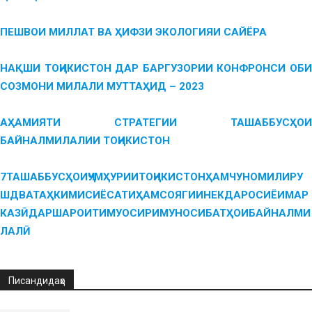
ПЕШВОИ МИЛЛАТ ВА ҲИФЗИ ЭКОЛОГИЯИ САЙЁРА
НАҚШИ ТОҶИКИСТОН ДАР БАРГУЗОРИИ КОНФРОНСИ ОБИ
СОЗМОНИ МИЛАЛИ МУТТАҲИД – 2023
АҲАМИЯТИ СТРАТЕГИИ ТАШАББУСҲОИ
БАЙНАЛМИЛАЛИИ ТОҶИКИСТОН
7ТАШАББУСҲОИҶУМҲУРИИТОҶИКИСТОНҲАМЧУНОМИЛИРУ
ШДВАТАҲКИМИСИЁСАТИҲАМСОЯГИИНЕКДАРОСИЁИМАР
КАЗӢДАРШАРОИТИМУОСИРИМУНОСИБАТҲОИБАЙНАЛМИ
ЛАЛӢ
Писандидаҳо