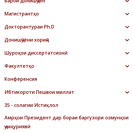
Барои донишҷӯён
Магистрантҳо
Докторантураи Ph.D
Донишҷӯёни хориҷӣ
Шyроҳои диссертатсионӣ
Факултетҳо
Конференсия
Ибтикороти Пешвои миллат
35 - солагии Истиқлол
Амрҳои Президент дар бораи баргузори озмунҳои
ҷумҳуриявӣ