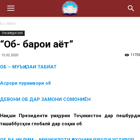
Ба аввал
Uncategorized
“Об- барои ҳаёт”
11755
15.02.2020
ОБ –
МУЪҶИЗАИ ТАБИАТ
Асрори пурамвори об
ДЕВОНИ ОБ ДАР ЗАМОНИ СОМОНИЁН
Нақши Президенти Ҷумҳурии Тоҷикистон дар
пешбурд
ташаббусҳои глобалӣ дар соҳаи об