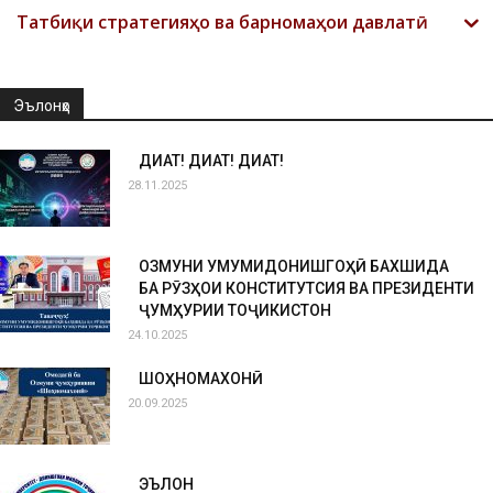
Татбиқи стратегияҳо ва барномаҳои давлатӣ
Эълонҳо
ДИҚҚАТ! ДИҚҚАТ! ДИҚҚАТ!
28.11.2025
ОЗМУНИ УМУМИДОНИШГОҲӢ БАХШИДА
БА РӮЗҲОИ КОНСТИТУТСИЯ ВА ПРЕЗИДЕНТИ
ҶУМҲУРИИ ТОҶИКИСТОН
24.10.2025
ШОҲНОМАХОНӢ
20.09.2025
ЭЪЛОН