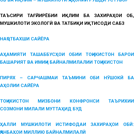
ОБ ВА ИҚЛИМ – МУШКИЛОТИ ҶАҲОНИИ РУШДИ УСТУВОР
ТАЪСИРИ ТАҒЙИРЁБИИ ИҚЛИМ БА ЗАХИРАҲОИ ОБ,
МУШКИЛОТИ ЭКОЛОГӢ ВА ТАТБИҚИ ИҚТИСОДИ САБЗ
НАҶОТБАХШИ САЙЁРА
АҲАМИЯТИ ТАШАББУСҲОИ ОБИИ ТОҶИКИСТОН БАРОИ
БАШАРИЯТ ВА ИМИҶИ БАЙНАЛМИЛАЛИИ ТОҶИКИСТОН
ПИРЯХ – САРЧАШМАИ ТАЪМИНИ ОБИ НӮШОКӢ БА
АҲОЛИИ САЙЁРА
ТОҶИКИСТОН МИЗБОНИ КОНФРОНСИ ТАЪРИХИИ
СОЗМОНИ МИЛАЛИ МУТТАҲИД БУД
ҲАЛЛИ МУШКИЛОТИ ИСТИФОДАИ ЗАХИРАҲОИ ОБӢ:
ҶАНБАҲОИ МИЛЛИЮ БАЙНАЛМИЛАЛӢ