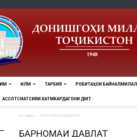
ЛИМ
ИЛМ
ТАРБИЯ
РОБИТАҲОИ БАЙНАЛМИЛАЛӢ
tnu
АССОТСИАТСИЯИ ХАТМКАРДАГОНИ ДМТ
Ба аввал
БАРНОМАИ ДАВЛАТӢ
БАРНОМАИ ДАВЛАТӢ