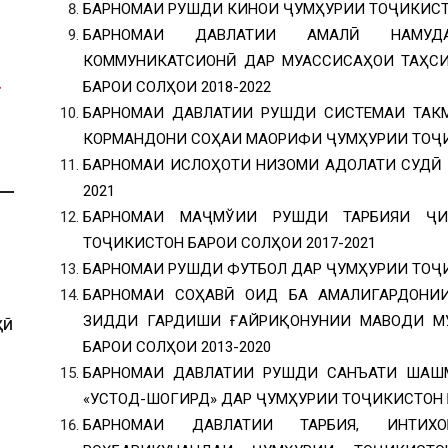
БАРНОМАИ РУШДИ КИНОИ ҶУМҲУРИИ ТОҶИКИСТО
БАРНОМАИ ДАВЛАТИИ АМАЛӢ НАМУДА
КОММУНИКАТСИОНӢ ДАР МУАССИСАҲОИ ТАҲС
БАРОИ СОЛҲОИ 2018-2022
БАРНОМАИ ДАВЛАТИИ РУШДИ СИСТЕМАИ ТАК
КОРМАНДОНИ СОҲАИ МАОРИФИ ҶУМҲУРИИ ТОҶИК
БАРНОМАИ ИСЛОҲОТИ НИЗОМИ АДОЛАТИ СУДӢ 
2021
БАРНОМАИ МАҶМЎИИ РУШДИ ТАРБИЯИ Ҷ
ТОҶИКИСТОН БАРОИ СОЛҲОИ 2017-2021
БАРНОМАИ РУШДИ ФУТБОЛ ДАР ҶУМҲУРИИ ТОҶИ
БАРНОМАИ СОҲАВӢ ОИД БА АМАЛИГАРДОНИИ
ЗИДДИ ГАРДИШИ ҒАЙРИҚОНУНИИ МАВОДИ М
ҲӢ
БАРОИ СОЛҲОИ 2013-2020
БАРНОМАИ ДАВЛАТИИ РУШДИ САНЪАТИ ШАШМ
«УСТОД-ШОГИРД» ДАР ҶУМҲУРИИ ТОҶИКИСТОН Б
БАРНОМАИ ДАВЛАТИИ ТАРБИЯ, ИНТИХ