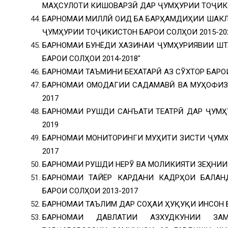
МАҲСУЛОТИ КИШОВАРЗӢ ДАР ҶУМҲУРИИ ТОҶИКИ
БАРНОМАИ МИЛЛӢ ОИД БА БАРҲАМДИҲИИ ШАКЛ
ҶУМҲУРИИ ТОҶИКИСТОН БАРОИ СОЛҲОИ 2015-20
БАРНОМАИ БУНЁДИ ХАЗИНАИ ҶУМҲУРИЯВИИ Ш
БАРОИ СОЛҲОИ 2014-2018″
БАРНОМАИ ТАЪМИНИ БЕХАТАРӢ АЗ СЎХТОР БАРОИ
БАРНОМАИ ОМОДАГИИ САДАМАВӢ ВА МУҲОФИЗА
2017
БАРНОМАИ РУШДИ САНЪАТИ ТЕАТРӢ ДАР ҶУМҲ
2019
БАРНОМАИ МОНИТОРИНГИ МУҲИТИ ЗИСТИ ҶУМҲ
2017
БАРНОМАИ РУШДИ НЕРЎ ВА МОЛИКИЯТИ ЗЕҲНИИ 
БАРНОМАИ ТАЙЁР КАРДАНИ КАДРҲОИ БАЛАН
БАРОИ СОЛҲОИ 2013-2017
БАРНОМАИ ТАЪЛИМ ДАР СОҲАИ ҲУҚУҚИ ИНСОН Б
БАРНОМАИ ДАВЛАТИИ АЗХУДКУНИИ ЗА