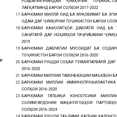
РОҲБАРИКУНАНДАИ ҶУМҲУРИИ ТОҶИКИСТ
ЛАЁҚАТМАНД БАРОИ СОЛҲОИ 2017-2022
БАРНОМАИ МИЛЛӢ ОИД БА МУҚОВИМАТ БА ЭП
ОДАМ ДАР ҶУМҲУРИИ ТОҶИКИСТОН БАРОИ СОЛҲО
БАРНОМАИ КАФОЛАТҲОИ ДАВЛАТӢ ОИД БА 
САНИТАРӢ ДАР НОҲИЯҲОИ ТАҶРИБАВИИ ҶУМҲУ
2019
БАРНОМАИ ДАВЛАТИИ МУСОИДАТ БА СОДИР
ТОҶИКИСТОН БАРОИ СОЛҲОИ 2016-2020
И
БАРНОМАИ РУШДИ СОҲАИ ТУХМИПАРВАРӢ ДАР
2016-2020
БАРНОМАИ МИЛЛИИ ТАВОНБАХШИИ МАЪЮБОН БАР
БАРНОМАИ МИЛЛИИ ИММУНОПРОФИЛАКТИКА
СОЛҲОИ 2016-2020
И
БАРНОМАИ ТАТБИҚИ КОНСЕПСИЯИ МИЛЛ
СОЛИМГАРДОНИИ МАҲФУЗГОҲҲОИ ПАРТОВҲ
СОЛҲОИ 2016-2024
БАРНОМАИ РУШДИ ТАЪЛИМИ КАСБИИ КАЛОНСОЛ