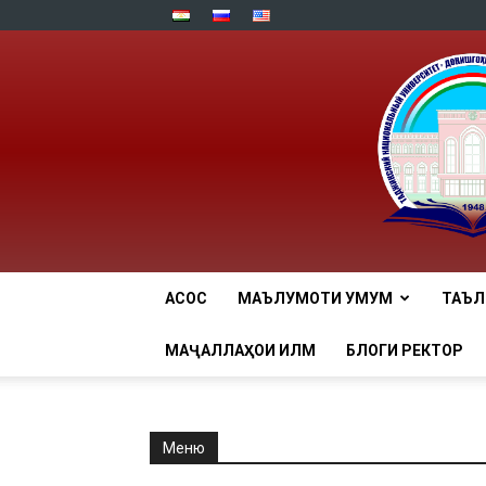
АСОСӢ
МАЪЛУМОТИ УМУМӢ
ТАЪ
МАҶАЛЛАҲОИ ИЛМӢ
БЛОГИ РЕКТОР
Меню