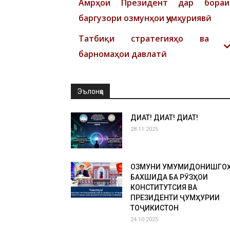
Амрҳои Президент дар бораи
баргузори озмунҳои ҷумҳуриявӣ
Татбиқи стратегияҳо ва
барномаҳои давлатӣ
Эълонҳо
ДИҚҚАТ! ДИҚҚАТ! ДИҚҚАТ!
28.11.2025
ОЗМУНИ УМУМИДОНИШГО
БАХШИДА БА РӮЗҲОИ
КОНСТИТУТСИЯ ВА
ПРЕЗИДЕНТИ ҶУМҲУРИИ
ТОҶИКИСТОН
24.10.2025