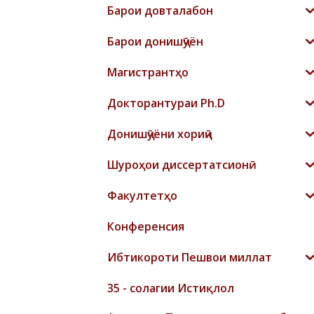
Барои довталабон
Барои донишҷӯён
Магистрантҳо
Докторантураи Ph.D
Донишҷӯёни хориҷӣ
Шyроҳои диссертатсионӣ
Факултетҳо
Конференсия
Ибтикороти Пешвои миллат
35 - солагии Истиқлол