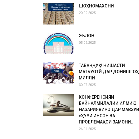
ШОҲНОМАХОНӢ
20.09.2025
ЭЪЛОН
05.09.2025
ТАВАҶҶУҲ! НИШАСТИ
МАТБУОТӢ ДАР ДОНИШГОҲ
МИЛЛӢ
30.07.2025
КОНФЕРЕНСИЯИ
БАЙНАЛМИЛАЛИИ ИЛМИЮ
НАЗАРИЯВИРО ДАР МАВЗУ
«ҲУҚУҚИ ИНСОН ВА
ПРОБЛЕМАҲОИ ЗАМОНИ...
26.04.2025