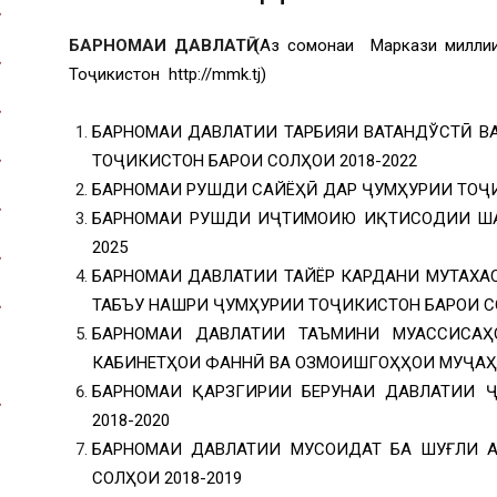
БАРНОМАИ ДАВЛАТӢ
(Аз сомонаи Маркази миллии
Тоҷикистон http://mmk.tj)
БАРНОМАИ ДАВЛАТИИ ТАРБИЯИ ВАТАНДЎСТӢ В
ТОҶИКИСТОН БАРОИ СОЛҲОИ 2018-2022
БАРНОМАИ РУШДИ САЙЁҲӢ ДАР ҶУМҲУРИИ ТОҶИ
БАРНОМАИ РУШДИ ИҶТИМОИЮ ИҚТИСОДИИ ША
2025
БАРНОМАИ ДАВЛАТИИ ТАЙЁР КАРДАНИ МУТАХА
ТАБЪУ НАШРИ ҶУМҲУРИИ ТОҶИКИСТОН БАРОИ СО
БАРНОМАИ ДАВЛАТИИ ТАЪМИНИ МУАССИСАҲ
КАБИНЕТҲОИ ФАННӢ ВА ОЗМОИШГОҲҲОИ МУҶАҲҲ
БАРНОМАИ ҚАРЗГИРИИ БЕРУНАИ ДАВЛАТИИ 
2018-2020
БАРНОМАИ ДАВЛАТИИ МУСОИДАТ БА ШУҒЛИ 
СОЛҲОИ 2018-2019