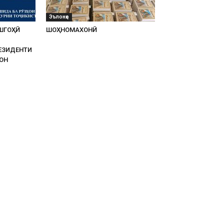
Эълонҳо
ШГОҲӢ
ШОҲНОМАХОНӢ
ЕЗИДЕНТИ
ОН