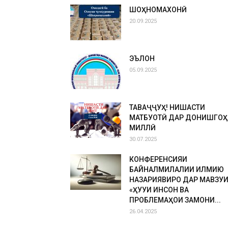
ШОҲНОМАХОНӢ
20.09.2025
ЭЪЛОН
05.09.2025
ТАВАҶҶУҲ! НИШАСТИ
МАТБУОТӢ ДАР ДОНИШГОҲ
МИЛЛӢ
30.07.2025
КОНФЕРЕНСИЯИ
БАЙНАЛМИЛАЛИИ ИЛМИЮ
НАЗАРИЯВИРО ДАР МАВЗУ
«ҲУҚУҚИ ИНСОН ВА
ПРОБЛЕМАҲОИ ЗАМОНИ...
26.04.2025