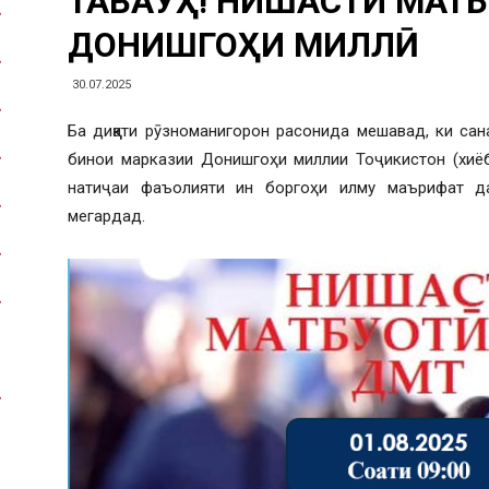
ТАВАҶҶУҲ! НИШАСТИ МАТ
ДОНИШГОҲИ МИЛЛӢ
30.07.2025
Ба диққати рӯзноманигорон расонида мешавад, ки сана
бинои марказии Донишгоҳи миллии Тоҷикистон (хиё
натиҷаи фаъолияти ин боргоҳи илму маърифат д
мегардад.