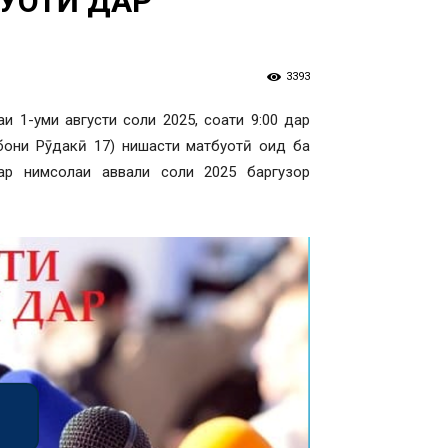
БУОТӢ ДАР
3393
и 1-уми августи соли 2025, соати 9:00 дар
бони Рӯдакӣ 17) нишасти матбуотӣ оид ба
ар нимсолаи аввали соли 2025 баргузор