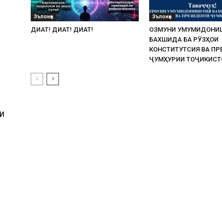
Эълонҳо
Эълонҳо
ДИҚҚАТ! ДИҚҚАТ! ДИҚҚАТ!
ОЗМУНИ УМУМИДОНИ
БАХШИДА БА РӮЗҲОИ
КОНСТИТУТСИЯ ВА ПР
ҶУМҲУРИИ ТОҶИКИСТ
И
И