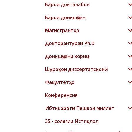
Барои довталабон
Барои донишҷӯён
Магистрантҳо
Докторантураи Ph.D
Донишҷӯёни хориҷӣ
Шyроҳои диссертатсионӣ
Факултетҳо
Конференсия
Ибтикороти Пешвои миллат
35 - солагии Истиқлол