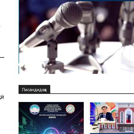
Писандидаҳо
ҲӢ