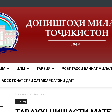
ЛИМ
ИЛМ
ТАРБИЯ
РОБИТАҲОИ БАЙНАЛМИЛАЛӢ
tnu
АССОТСИАТСИЯИ ХАТМКАРДАГОНИ ДМТ
Ба аввал
Эълонҳо
Эълонҳо