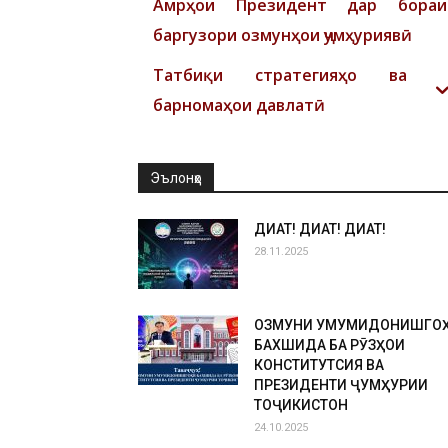
Амрҳои Президент дар бораи
баргузори озмунҳои ҷумҳуриявӣ
Татбиқи стратегияҳо ва
барномаҳои давлатӣ
Эълонҳо
ДИҚҚАТ! ДИҚҚАТ! ДИҚҚАТ!
28.11.2025
ОЗМУНИ УМУМИДОНИШГО
БАХШИДА БА РӮЗҲОИ
КОНСТИТУТСИЯ ВА
ПРЕЗИДЕНТИ ҶУМҲУРИИ
ТОҶИКИСТОН
24.10.2025