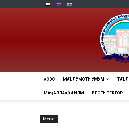
АСОСӢ
МАЪЛУМОТИ УМУМӢ
ТАЪ
МАҶАЛЛАҲОИ ИЛМӢ
БЛОГИ РЕКТОР
Меню