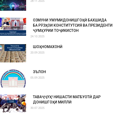
28.11.2025
ОЗМУНИ УМУМИДОНИШГОҲӢ БАХШИДА
БА РӮЗҲОИ КОНСТИТУТСИЯ ВА ПРЕЗИДЕНТИ
ҶУМҲУРИИ ТОҶИКИСТОН
24.10.2025
ШОҲНОМАХОНӢ
20.09.2025
ЭЪЛОН
05.09.2025
ТАВАҶҶУҲ! НИШАСТИ МАТБУОТӢ ДАР
ДОНИШГОҲИ МИЛЛӢ
30.07.2025