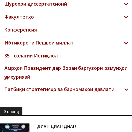
Шyроҳои диссертатсионӣ
Факултетҳо
Конференсия
Ибтикороти Пешвои миллат
35 - солагии Истиқлол
Амрҳои Президент дар бораи баргузори озмунҳои
ҷумҳуриявӣ
Татбиқи стратегияҳо ва барномаҳои давлатӣ
Эълонҳо
ДИҚҚАТ! ДИҚҚАТ! ДИҚҚАТ!