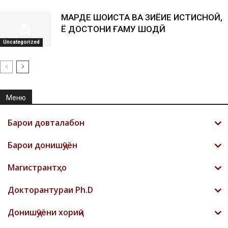
МАРДЕ ШОИСТА ВА ЗИЁИЕ ИСТИСНОӢ,
Ё ДОСТОНИ ҒАМУ ШОДӢ
Uncategorized
Меню
Барои довталабон
Барои донишҷӯён
Магистрантҳо
Докторантураи Ph.D
Донишҷӯёни хориҷӣ