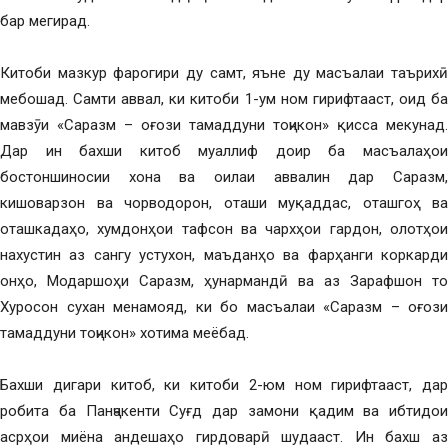
бар мегирад.
Китоби мазкур фарогири ду самт, яъне ду масъалаи таърихӣ
мебошад. Самти аввал, ки китоби 1-ум ном гирифтааст, оид ба
мавзӯи «Саразм – оғози тамаддуни тоҷикон» қисса мекунад.
Дар ин бахши китоб муаллиф доир ба масъалаҳои
бостоншиносии хона ва оилаи аввалин дар Саразм,
кишоварзон ва чорводорон, оташи муқаддас, оташгоҳ ва
оташкадаҳо, хумдонҳои тафсон ва чархҳои гардон, олотҳои
нахустин аз сангу устухон, маъданҳо ва фарҳанги коркарди
онҳо, Модаршоҳи Саразм, ҳунармандӣ ва аз Зарафшон то
Хуросон сухан менамояд, ки бо масъалаи «Саразм – оғози
тамаддуни тоҷикон» хотима меёбад.
Бахши дигари китоб, ки китоби 2-юм ном гирифтааст, дар
робита ба Панҷакенти Суғд дар замони қадим ва ибтидои
асрҳои миёна андешаҳо гирдоварӣ шудааст. Ин бахш аз