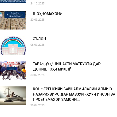
24.10.2025
ШОҲНОМАХОНӢ
20.09.2025
ЭЪЛОН
05.09.2025
ТАВАҶҶУҲ! НИШАСТИ МАТБУОТӢ ДАР
ДОНИШГОҲИ МИЛЛӢ
30.07.2025
КОНФЕРЕНСИЯИ БАЙНАЛМИЛАЛИИ ИЛМИЮ
НАЗАРИЯВИРО ДАР МАВЗУИ «ҲУҚУҚИ ИНСОН ВА
ПРОБЛЕМАҲОИ ЗАМОНИ...
26.04.2025