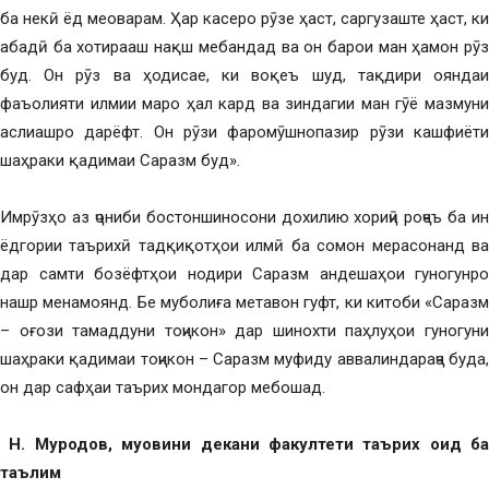
ба некӣ ёд меоварам. Ҳар касеро рӯзе ҳаст, саргузаште ҳаст, ки
абадӣ ба хотирааш нақш мебандад ва он барои ман ҳамон рӯз
буд. Он рӯз ва ҳодисае, ки воқеъ шуд, тақдири ояндаи
фаъолияти илмии маро ҳал кард ва зиндагии ман гӯё мазмуни
аслиашро дарёфт. Он рӯзи фаромӯшнопазир рӯзи кашфиёти
шаҳраки қадимаи Саразм буд».
Имрӯзҳо аз ҷониби бостоншиносони дохилию хориҷӣ роҷеъ ба ин
ёдгории таърихӣ тадқиқотҳои илмӣ ба сомон мерасонанд ва
дар самти бозёфтҳои нодири Саразм андешаҳои гуногунро
нашр менамоянд. Бе муболиға метавон гуфт, ки китоби «Саразм
– оғози тамаддуни тоҷикон» дар шинохти паҳлуҳои гуногуни
шаҳраки қадимаи тоҷикон – Саразм муфиду аввалиндараҷа буда,
он дар сафҳаи таърих мондагор мебошад.
Н. Муродов, муовини декани факултети таърих оид ба
таълим