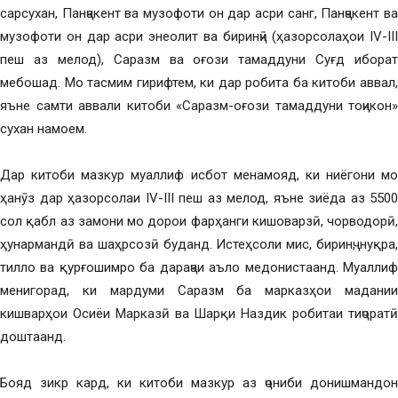
сарсухан, Панҷакент ва музофоти он дар асри санг, Панҷакент ва
музофоти он дар асри энеолит ва биринҷӣ (ҳазорсолаҳои IV-III
пеш аз мелод), Саразм ва оғози тамаддуни Суғд иборат
мебошад. Мо тасмим гирифтем, ки дар робита ба китоби аввал,
яъне самти аввали китоби «Саразм-оғози тамаддуни тоҷикон»
сухан намоем.
Дар китоби мазкур муаллиф исбот менамояд, ки ниёгони мо
ҳанӯз дар ҳазорсолаи IV-III пеш аз мелод, яъне зиёда аз 5500
сол қабл аз замони мо дорои фарҳанги кишоварзӣ, чорводорӣ,
ҳунармандӣ ва шаҳрсозӣ буданд. Истеҳсоли мис, биринҷ, нуқра,
тилло ва қурғошимро ба дараҷаи аъло медонистаанд. Муаллиф
менигорад, ки мардуми Саразм ба марказҳои мадании
кишварҳои Осиёи Марказӣ ва Шарқи Наздик робитаи тиҷоратӣ
доштаанд.
Бояд зикр кард, ки китоби мазкур аз ҷониби донишмандон