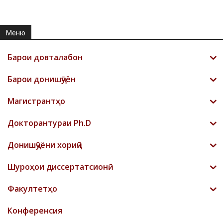
Меню
Барои довталабон
Барои донишҷӯён
Магистрантҳо
Докторантураи Ph.D
Донишҷӯёни хориҷӣ
Шyроҳои диссертатсионӣ
Факултетҳо
Конференсия