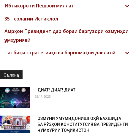
Ибтикороти Пешвои миллат
35 - солагии Истиқлол
Амрҳои Президент дар бораи баргузори озмунҳои
ҷумҳуриявӣ
Татбиқи стратегияҳо ва барномаҳои давлатӣ
Эълонҳо
ДИҚҚАТ! ДИҚҚАТ! ДИҚҚАТ!
28.11.2025
ОЗМУНИ УМУМИДОНИШГОҲӢ БАХШИДА
БА РӮЗҲОИ КОНСТИТУТСИЯ ВА ПРЕЗИДЕНТИ
ҶУМҲУРИИ ТОҶИКИСТОН