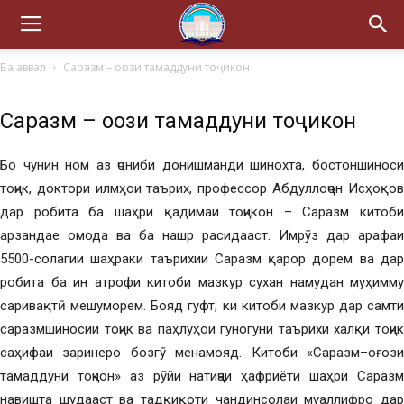
Ба аввал
Саразм – оғози тамаддуни тоҷикон
Саразм – оғози тамаддуни тоҷикон
Бо чунин ном аз ҷониби донишманди шинохта, бостоншиноси
тоҷик, доктори илмҳои таърих, профессор Абдуллоҷон Исҳоқов
дар робита ба шаҳри қадимаи тоҷикон – Саразм китоби
арзандае омода ва ба нашр расидааст. Имрӯз дар арафаи
5500-солагии шаҳраки таърихии Саразм қарор дорем ва дар
робита ба ин атрофи китоби мазкур сухан намудан муҳимму
саривақтӣ мешуморем. Бояд гуфт, ки китоби мазкур дар самти
саразмшиносии тоҷик ва паҳлуҳои гуногуни таърихи халқи тоҷик
саҳифаи заринеро бозгӯ менамояд. Китоби «Саразм–оғози
тамаддуни тоҷкон» аз рӯйи натиҷаи ҳафриёти шаҳри Саразм
навишта шудааст ва тадқиқоти чандинсолаи муаллифро дар