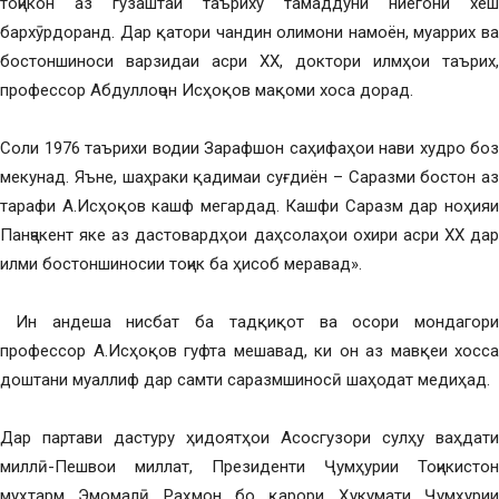
тоҷикон аз гузаштаи таъриху тамаддуни ниёгони хеш
бархӯрдоранд. Дар қатори чандин олимони намоён, муаррих ва
бостоншиноси варзидаи асри XX, доктори илмҳои таърих,
профессор Абдуллоҷон Исҳоқов мақоми хоса дорад.
Соли 1976 таърихи водии Зарафшон саҳифаҳои нави худро боз
мекунад. Яъне, шаҳраки қадимаи суғдиён – Саразми бостон аз
тарафи А.Исҳоқов кашф мегардад. Кашфи Саразм дар ноҳияи
Панҷакент яке аз дастовардҳои даҳсолаҳои охири асри XX дар
илми бостоншиносии тоҷик ба ҳисоб меравад».
Ин андеша нисбат ба тадқиқот ва осори мондагори
профессор А.Исҳоқов гуфта мешавад, ки он аз мавқеи хосса
доштани муаллиф дар самти саразмшиносӣ шаҳодат медиҳад.
Дар партави дастуру ҳидоятҳои Асосгузори сулҳу ваҳдати
миллӣ-Пешвои миллат, Президенти Ҷумҳурии Тоҷикистон
муҳтарм Эмомалӣ Раҳмон бо қарори Ҳукумати Ҷумҳурии