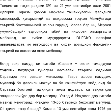
Тоҷикистон таҳти рақами 391 аз 21-уми сентиябри соли 2001
ёдгории Саразм ҳамчун маркази ташаккулёбии фарҳанги
кишоварзӣ, ҳунармандӣ ва шаҳрсозии тоҷикон Мамнӯъгоҳи
таърихӣ-бостоншиносӣ эълон гардид. Илова бар ин, Мероси
умумибашарӣ- ёдгориҳои табиӣ ва иншооти эъморгашта
мебошад, ки тибқи муқаррароти ЮНЕСКО вазифаи
аввалиндараҷа ин нигоҳдорӣ ва ҳифзи арзишҳои фарҳангӣ-
таърихӣ ва экологии онҳо мебошад.
Бояд зикр намуд, ки китоби «Саразм – оғози тамаддуни
тоҷикон» паҳлуҳои гуногуни масъалаи таърихи қадимаи
Саразмро низ равшан менамояд. Тавре ишора намудем,
муаллиф бо далоили махсус ва бо кашфиётҳои зиёд оид ба
Саразми бостонӣ тадқиқоте анҷом додааст, ки заҳматҳои
чандисолаи ӯро дар бар мегирад. Устод А. Исҳоқов дар китоби
мазкур менигорад: «Рақами 13-ро баъзеҳо бехосият мегӯянд.
Оё ҳамин тавр бошад? Камина 13-уми сентябри соли 1976-ро