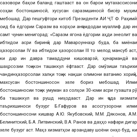
сазовори баҳои баланд гаштааст ва он барои мутахассисони
соҳаи бостоншиносӣ, хусусан саразмшиносӣ бисёр муҳим
мебошад. Дар пешгуфтори китоб Президенти АИ ҶТ Ф. Раҳимӣ
оид ба ёдгории Саразм ва корҳои анҷомдодаи муаллиф дар ин
самт чунин менигорад: «Саразм ягона ёдгории аҳди энеолит ва
ибтидои асри биринҷӣ дар Мавароуннаҳр буда, ба миёнаи
ҳазорсолаи IV ва ибтидои ҳазорсолаи III то мелод мансуб аст,
ки дар ин давра тамаддуни кишоварзӣ, ҳунармандӣ ва
шаҳрсозии тоҷикон ташаккул ёфтааст. Дар омӯзиши таърихи
чандинҳазорсолаи халқи тоҷик нақши олимони ватанию хориҷӣ,
махсусан бостоншиносон хеле бориз мебошад. Илми
бостоншиносии тоҷик умуман аз солҳои 30-юми асри гузашта рӯ
ба ташаккул ва рушд ниҳодааст. Дар ин ҷода хизмати
таърихшиноси бузург Б.Ғафуров ва асосгузорони илми
бостоншиносони кишвар А.Ю. Якубовский, М.М. Дяконов, А.М.
Белинитский, Б.А. Литвинский, В.А. Ранов ва даҳҳо нафари дигар
хеле бузург аст. Маҳз хизматҳои арзандаву шоёни онҳо буд, ки