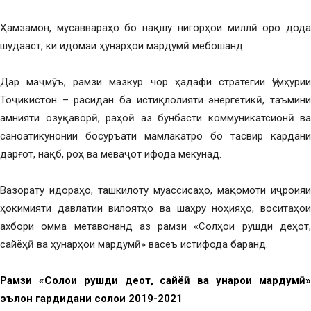
Ҳамзамон, мусаввараҳо бо нақшу нигорҳои миллӣ оро дода
шудааст, ки идомаи ҳунарҳои мардумӣ мебошанд.
Дар маҷмӯъ, рамзи мазкур чор ҳадафи стратегии Ҷумҳурии
Тоҷикистон – расидан ба истиқлолияти энергетикӣ, таъмини
амнияти озуқаворӣ, раҳоӣ аз бунбасти коммуникатсионӣ ва
саноатикунонии босуръати мамлакатро бо тасвир кардани
дарғот, нақб, роҳ ва меваҷот ифода мекунад.
Вазорату идораҳо, ташкилоту муассисаҳо, мақомоти иҷроияи
ҳокимияти давлатии вилоятҳо ва шаҳру ноҳияҳо, воситаҳои
ахбори омма метавонанд аз рамзи «Солҳои рушди деҳот,
сайёҳӣ ва ҳунарҳои мардумӣ» васеъ истифода баранд.
Рамзи «Солҳои рушди деҳот, сайёҳӣ ва ҳунарҳои мардумӣ»
эълон гардидани солҳои 2019-2021