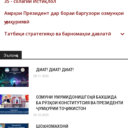
35 - солагии Истиқлол
Амрҳои Президент дар бораи баргузори озмунҳои
ҷумҳуриявӣ
Татбиқи стратегияҳо ва барномаҳои давлатӣ
Эълонҳо
ДИҚҚАТ! ДИҚҚАТ! ДИҚҚАТ!
28.11.2025
ОЗМУНИ УМУМИДОНИШГОҲӢ БАХШИДА
БА РӮЗҲОИ КОНСТИТУТСИЯ ВА ПРЕЗИДЕНТИ
ҶУМҲУРИИ ТОҶИКИСТОН
24.10.2025
ШОҲНОМАХОНӢ