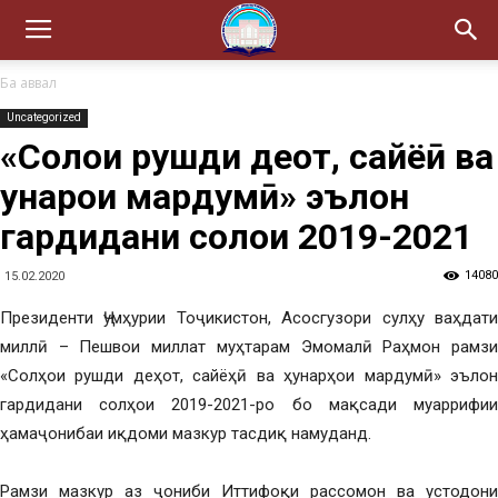
Ба аввал
Uncategorized
«Солҳои рушди деҳот, сайёҳӣ ва
ҳунарҳои мардумӣ» эълон
гардидани солҳои 2019-2021
14080
15.02.2020
Президенти Ҷумҳурии Тоҷикистон, Асосгузори сулҳу ваҳдати
миллӣ – Пешвои миллат муҳтарам Эмомалӣ Раҳмон рамзи
«Солҳои рушди деҳот, сайёҳӣ ва ҳунарҳои мардумӣ» эълон
гардидани солҳои 2019-2021-ро бо мақсади муаррифии
ҳамаҷонибаи иқдоми мазкур тасдиқ намуданд.
Рамзи мазкур аз ҷониби Иттифоқи рассомон ва устодони