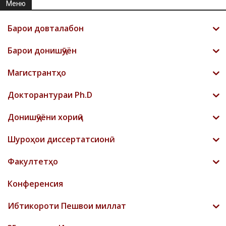
Меню
Барои довталабон
Барои донишҷӯён
Магистрантҳо
Докторантураи Ph.D
Донишҷӯёни хориҷӣ
Шyроҳои диссертатсионӣ
Факултетҳо
Конференсия
Ибтикороти Пешвои миллат