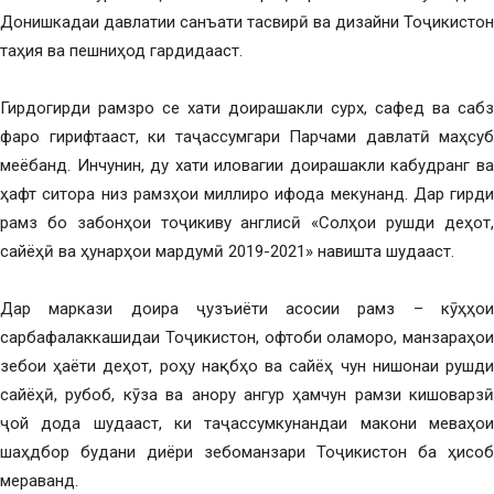
Донишкадаи давлатии санъати тасвирӣ ва дизайни Тоҷикистон
таҳия ва пешниҳод гардидааст.
Гирдогирди рамзро се хати доирашакли сурх, сафед ва сабз
фаро гирифтааст, ки таҷассумгари Парчами давлатӣ маҳсуб
меёбанд. Инчунин, ду хати иловагии доирашакли кабудранг ва
ҳафт ситора низ рамзҳои миллиро ифода мекунанд. Дар гирди
рамз бо забонҳои тоҷикиву англисӣ «Солҳои рушди деҳот,
сайёҳӣ ва ҳунарҳои мардумӣ 2019-2021» навишта шудааст.
Дар маркази доира ҷузъиёти асосии рамз – кӯҳҳои
сарбафалаккашидаи Тоҷикистон, офтоби оламоро, манзараҳои
зебои ҳаёти деҳот, роҳу нақбҳо ва сайёҳ чун нишонаи рушди
сайёҳӣ, рубоб, кӯза ва анору ангур ҳамчун рамзи кишоварзӣ
ҷой дода шудааст, ки таҷассумкунандаи макони меваҳои
шаҳдбор будани диёри зебоманзари Тоҷикистон ба ҳисоб
мераванд.