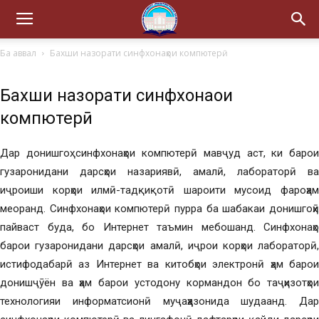
Ба аввал
Бахши назорати синфхонаҳои компютерӣ
Бахши назорати синфхонаҳои
компютерӣ
Дар донишгоҳ синфхонаҳои компютерӣ мавҷуд аст, ки барои
гузаронидани дарсҳои назариявӣ, амалӣ, лабораторӣ ва
иҷроиши корҳои илмӣ-тадқиқотӣ шароити мусоид фароҳам
меоранд. Синфхонаҳои компютерӣ пурра ба шабакаи донишгоҳӣ
пайваст буда, бо Интернет таъмин мебошанд. Синфхонаҳо
барои гузаронидани дарсҳои амалӣ, иҷрои корҳои лабораторӣ,
истифодабарӣ аз Интернет ва китобҳои электронӣ ҳам барои
донишҷӯён ва ҳам барои устодону кормандон бо таҷҳизотҳои
технологияи информатсионӣ муҷаҳҳазонида шудаанд. Дар