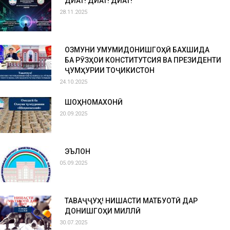
ДИҚҚАТ! ДИҚҚАТ! ДИҚҚАТ!
28.11.2025
ОЗМУНИ УМУМИДОНИШГОҲӢ БАХШИДА
БА РӮЗҲОИ КОНСТИТУТСИЯ ВА ПРЕЗИДЕНТИ
ҶУМҲУРИИ ТОҶИКИСТОН
24.10.2025
ШОҲНОМАХОНӢ
20.09.2025
ЭЪЛОН
05.09.2025
ТАВАҶҶУҲ! НИШАСТИ МАТБУОТӢ ДАР
ДОНИШГОҲИ МИЛЛӢ
30.07.2025