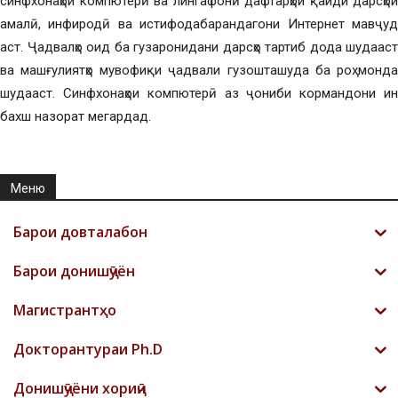
синфхонаҳои компютерӣ ва лингафонӣ дафтарҳои қайди дарсҳои
амалӣ, инфиродӣ ва истифодабарандагони Интернет мавҷуд
аст. Ҷадвалҳо оид ба гузаронидани дарсҳо тартиб дода шудааст
ва машғулиятҳо мувофиқи ҷадвали гузошташуда ба роҳ монда
шудааст. Синфхонаҳои компютерӣ аз ҷониби кормандони ин
бахш назорат мегардад.
Меню
Барои довталабон
Барои донишҷӯён
Магистрантҳо
Докторантураи Ph.D
Донишҷӯёни хориҷӣ