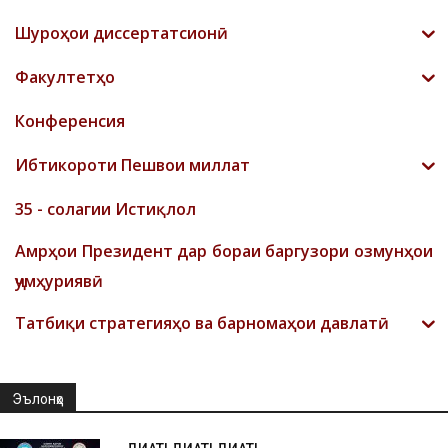
Шyроҳои диссертатсионӣ
Факултетҳо
Конференсия
Ибтикороти Пешвои миллат
35 - солагии Истиқлол
Амрҳои Президент дар бораи баргузори озмунҳои
ҷумҳуриявӣ
Татбиқи стратегияҳо ва барномаҳои давлатӣ
Эълонҳо