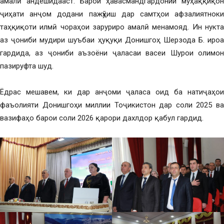
амалӣ андешидааст. Барои ҳавасмандгардонии муҳаққиқон
ҷиҳати анҷом додани пажӯҳиш дар самтҳои афзалиятноки
таҳқиқоти илмӣ чораҳои заруриро амалӣ менамояд. Ин нукта
аз ҷониби мудири шуъбаи ҳуқуқи Донишгоҳ Шерзода Б. ироа
гардида, аз ҷониби аъзоёни ҷаласаи васеи Шурои олимон
пазируфта шуд.
Ёдрас мешавем, ки дар анҷоми ҷаласа оид ба натиҷаҳои
фаъолияти Донишгоҳи миллии Тоҷикистон дар соли 2025 ва
вазифаҳо барои соли 2026 қарори дахлдор қабул гардид.