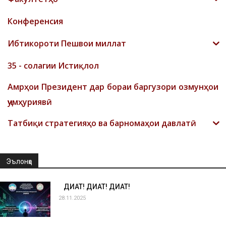
Конференсия
Ибтикороти Пешвои миллат
35 - солагии Истиқлол
Амрҳои Президент дар бораи баргузори озмунҳои
ҷумҳуриявӣ
Татбиқи стратегияҳо ва барномаҳои давлатӣ
Эълонҳо
ДИҚҚАТ! ДИҚҚАТ! ДИҚҚАТ!
28.11.2025