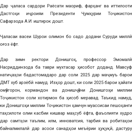
Дар ҷаласа сардори Раёсати маориф, фарҳанг ва иттилооти
Дастгоҳи иҷроияи Президенти Ҷумҳурии Тоҷикистон
Сафарзода А.И. иштирок дошт.
Ҷаласаи васеи Шурои олимон бо садо додани Суруди миллӣ
оғоз ёфт.
Дар зимн ректори Донишгоҳ, профессор Эмомалӣ
Насриддинзода ба таври мухтасар ҳисобот доданд. Мавсуф
натиҷаҳои бадастомадаро дар соли 2025 дар маҷмуъ барои
ДМТ хуб арзёбӣ намуд. Изҳор дошт, ки соли 2025 барои ҳайати
омӯзгорон, кормандон ва донишҷӯёни Донишгоҳи миллии
Тоҷикистон соли хотирмон ба ҳисоб меравад. Таъкид намуд,
ки Донишгоҳи миллии Тоҷикистон ҳамчун муассисаи пешоҳанги
таҳсилоти олии касбии кишвар маҳсуб ёфта, фаъолияти худро
дар самтҳои таълим, илм, инноватсия, тарбия ва робитаҳои
байналмилалӣ дар асоси санадҳои меъёрии ҳуқуқӣ, дастуру