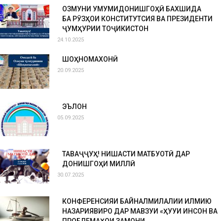
ОЗМУНИ УМУМИДОНИШГОҲӢ БАХШИДА
БА РӮЗҲОИ КОНСТИТУТСИЯ ВА ПРЕЗИДЕНТИ
ҶУМҲУРИИ ТОҶИКИСТОН
24.10.2025
ШОҲНОМАХОНӢ
20.09.2025
ЭЪЛОН
05.09.2025
ТАВАҶҶУҲ! НИШАСТИ МАТБУОТӢ ДАР
ДОНИШГОҲИ МИЛЛӢ
30.07.2025
КОНФЕРЕНСИЯИ БАЙНАЛМИЛАЛИИ ИЛМИЮ
НАЗАРИЯВИРО ДАР МАВЗУИ «ҲУҚУҚИ ИНСОН ВА
ПРОБЛЕМАҲОИ ЗАМОНИ...