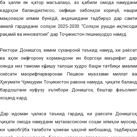
ба ҳалли як қатор масъалаҳо, аз қабили омода намудани
кадрҳои баландихтисос, омӯзиши забонҳои хориҷӣ, нашри
мақолаҳои илмии бунёдӣ, андешидани тадбирҳо дар самти
амалӣ гардидани солҳои 2025-2030 “Солҳои рушди иқтисоди
рақамӣ ва инноватсия” дар Тоҷикистон пешниҳодҳо намуд.
Ректори Донишгоҳ зимни суханронӣ таъкид намуд, ки раёсат
ва аҳли омӯзгорону кормандони ин боргоҳи маърифат дар
оянда низ тамоми кӯшишу талоши худро баҳри татбиқи амалии
сиёсати маорифпарваронаи Пешвои муаззами миллат ва
Ҳукумати Ҷумҳурии Тоҷикистон равона намуда, ҷиҳати баланд
бардоштани нуфузу эътибори Донишгоҳ бештар фаъолият
хоҳанд кард.
Дар идомаи ҷаласа таъкид гардид, ки раёсати Донишгоҳ
ҷиҳати омода намудани мутахассисони соҳаи илмҳои муосир,
ки ҷавобгӯ ба талаботи ҷомеаи ҷаҳонӣ мебошанд, тадбирҳои