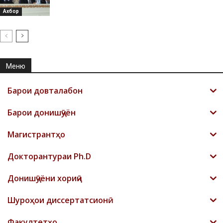
Ахбор
Меню
Барои довталабон
Барои донишҷӯён
Магистрантҳо
Докторантураи Ph.D
Донишҷӯёни хориҷӣ
Шyроҳои диссертатсионӣ
Факултетҳо