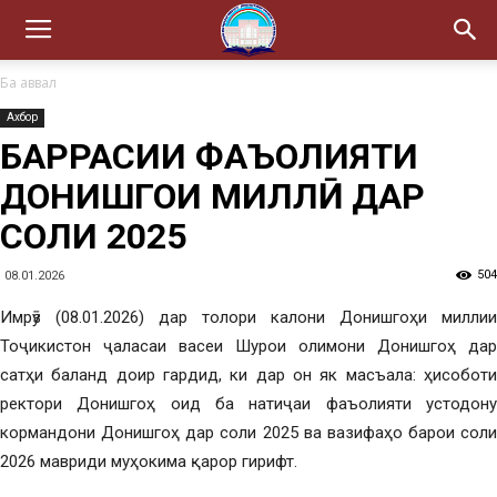
Ба аввал
Ахбор
БАРРАСИИ ФАЪОЛИЯТИ
ДОНИШГОҲИ МИЛЛӢ ДАР
СОЛИ 2025
504
08.01.2026
Имрӯз (08.01.2026) дар толори калони Донишгоҳи миллии
Тоҷикистон ҷаласаи васеи Шурои олимони Донишгоҳ дар
сатҳи баланд доир гардид, ки дар он як масъала: ҳисоботи
ректори Донишгоҳ оид ба натиҷаи фаъолияти устодону
кормандони Донишгоҳ дар соли 2025 ва вазифаҳо барои соли
2026 мавриди муҳокима қарор гирифт.