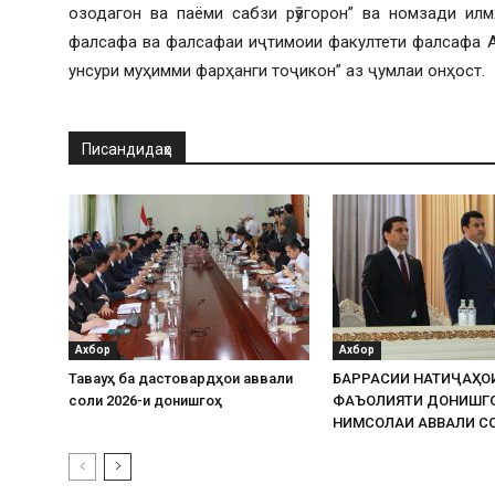
озодагон ва паёми сабзи рӯзгорон” ва номзади ил
фалсафа ва фалсафаи иҷтимоии факултети фалсафа А
унсури муҳимми фарҳанги тоҷикон” аз ҷумлаи онҳост.
Писандидаҳо
Ахбор
Ахбор
Таваҷҷуҳ ба дастовардҳои аввали
БАРРАСИИ НАТИҶАҲО
соли 2026-и донишгоҳ
ФАЪОЛИЯТИ ДОНИШГ
НИМСОЛАИ АВВАЛИ СО