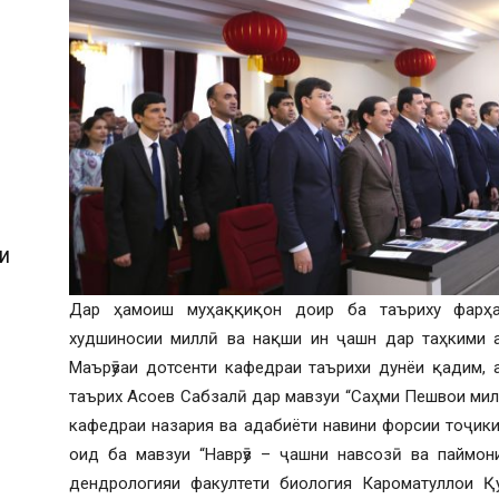
И
Дар ҳамоиш муҳаққиқон доир ба таъриху фарҳан
худшиносии миллӣ ва нақши ин ҷашн дар таҳкими а
Маърӯзаи дотсенти кафедраи таърихи дунёи қадим, 
И
таърих Асоев Сабзалӣ дар мавзуи “Саҳми Пешвои милл
кафедраи назария ва адабиёти навини форсии тоҷик
оид ба мавзуи “Наврӯз – ҷашни навсозӣ ва паймон
дендрологияи факултети биология Кароматуллои Қ