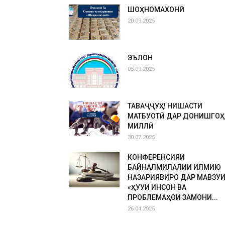
ШОҲНОМАХОНӢ
20.09.2025
ЭЪЛОН
05.09.2025
ТАВАҶҶУҲ! НИШАСТИ
МАТБУОТӢ ДАР ДОНИШГОҲ
МИЛЛӢ
30.07.2025
КОНФЕРЕНСИЯИ
БАЙНАЛМИЛАЛИИ ИЛМИЮ
НАЗАРИЯВИРО ДАР МАВЗУ
«ҲУҚУҚИ ИНСОН ВА
ПРОБЛЕМАҲОИ ЗАМОНИ...
26.04.2025