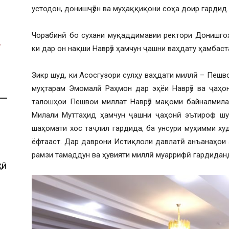
устодон, донишҷӯён ва муҳаққиқони соҳа доир гардид.
Чорабинӣ бо сухани муқаддимавии ректори Донишгоҳ
ки дар он нақши Наврӯз ҳамчун ҷашни ваҳдату ҳамбаст
Зикр шуд, ки Асосгузори сулҳу ваҳдати миллӣ – Пешв
муҳтарам Эмомалӣ Раҳмон дар эҳёи Наврӯз ва ҷаҳо
талошҳои Пешвои миллат Наврӯз мақоми байналмила
Милали Муттаҳид ҳамчун ҷашни ҷаҳонӣ эътироф шуд
шаҳомати хос таҷлил гардида, ба унсури муҳимми ху
ёфтааст. Дар даврони Истиқлоли давлатӣ анъанаҳои а
рамзи тамаддун ва ҳувияти миллӣ муаррифӣ гардидан
ҲӢ