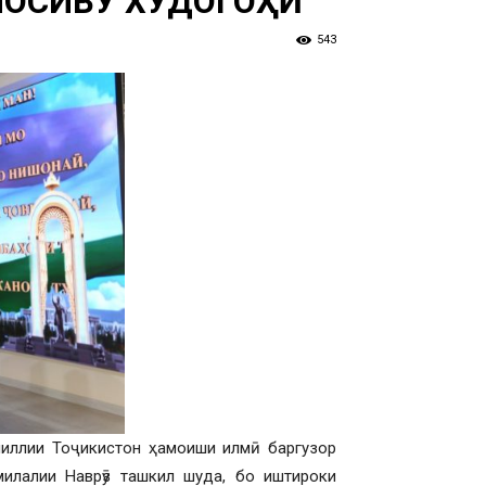
НОСИВУ ХУДОГОҲӢ
543
 миллии Тоҷикистон ҳамоиши илмӣ баргузор
милалии Наврӯз ташкил шуда, бо иштироки