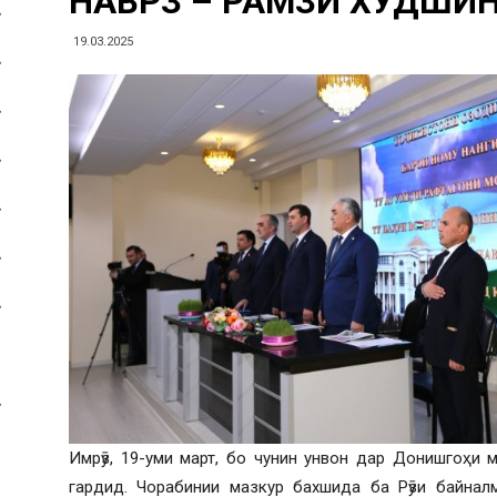
НАВРӮЗ – РАМЗИ ХУДШИ
19.03.2025
Имрӯз, 19-уми март, бо чунин унвон дар Донишгоҳи
гардид. Чорабинии мазкур бахшида ба Рӯзи байнал