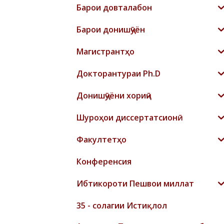
Барои довталабон
Барои донишҷӯён
Магистрантҳо
Докторантураи Ph.D
Донишҷӯёни хориҷӣ
Шyроҳои диссертатсионӣ
Факултетҳо
Конференсия
Ибтикороти Пешвои миллат
35 - солагии Истиқлол