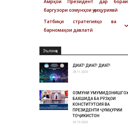
Амрҳои Президент дар бораи
баргузори озмунҳои ҷумҳуриявӣ
Татбиқи стратегияҳо ва
барномаҳои давлатӣ
Эълонҳо
ДИҚҚАТ! ДИҚҚАТ! ДИҚҚАТ!
28.11.2025
ОЗМУНИ УМУМИДОНИШГО
БАХШИДА БА РӮЗҲОИ
КОНСТИТУТСИЯ ВА
ПРЕЗИДЕНТИ ҶУМҲУРИИ
ТОҶИКИСТОН
24.10.2025