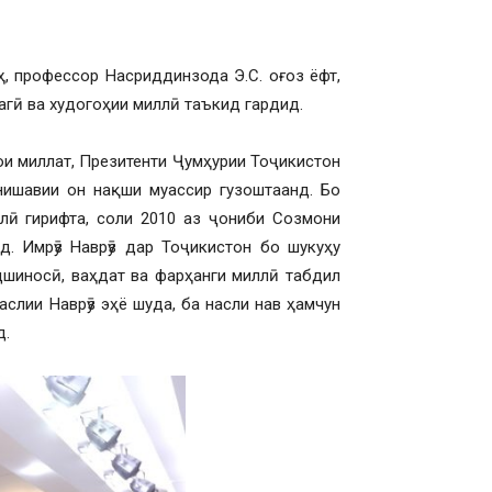
, профессор Насриддинзода Э.С. оғоз ёфт,
агӣ ва худогоҳии миллӣ таъкид гардид.
ои миллат, Презитенти Ҷумҳурии Тоҷикистон
нишавии он нақши муассир гузоштаанд. Бо
лӣ гирифта, соли 2010 аз ҷониби Созмони
. Имрӯз Наврӯз дар Тоҷикистон бо шукуҳу
дшиносӣ, ваҳдат ва фарҳанги миллӣ табдил
слии Наврӯз эҳё шуда, ба насли нав ҳамчун
д.