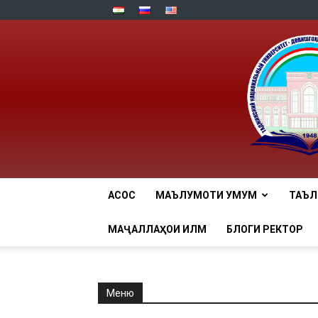
АСОСӢ
МАЪЛУМОТИ УМУМӢ
ТАЪ
МАҶАЛЛАҲОИ ИЛМӢ
БЛОГИ РЕКТОР
Меню