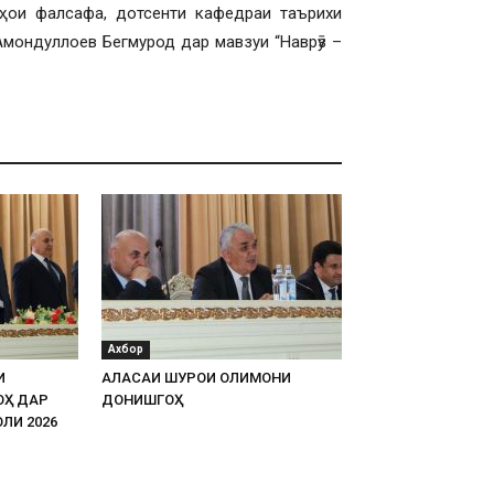
мҳои фалсафа, дотсенти кафедраи таърихи
мондуллоев Бегмурод дар мавзуи “Наврӯз –
Ахбор
И
АЛАСАИ ШУРОИ ОЛИМОНИ
ОҲ ДАР
ДОНИШГОҲ
ЛИ 2026