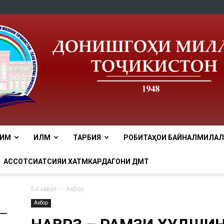
ЛИМ
ИЛМ
ТАРБИЯ
РОБИТАҲОИ БАЙНАЛМИЛАЛӢ
tnu
АССОТСИАТСИЯИ ХАТМКАРДАГОНИ ДМТ
Ба аввал
Ахбор
Ахбор