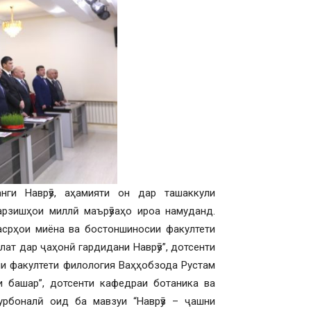
ги Наврӯз, аҳамияти он дар ташаккули
рзишҳои миллӣ маърӯзаҳо ироа намуданд.
асрҳои миёна ва бостоншиносии факултети
ат дар ҷаҳонӣ гардидани Наврӯз”, дотсенти
ии факултети филология Ваҳҳобзода Рустам
и башар”, дотсенти кафедраи ботаника ва
урбоналӣ оид ба мавзуи “Наврӯз – ҷашни