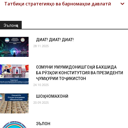
Татбиқи стратегияҳо ва барномаҳои давлатӣ
Эълонҳо
ДИҚҚАТ! ДИҚҚАТ! ДИҚҚАТ!
28.11.2025
ОЗМУНИ УМУМИДОНИШГОҲӢ БАХШИДА
БА РӮЗҲОИ КОНСТИТУТСИЯ ВА ПРЕЗИДЕНТИ
ҶУМҲУРИИ ТОҶИКИСТОН
24.10.2025
ШОҲНОМАХОНӢ
20.09.2025
ЭЪЛОН