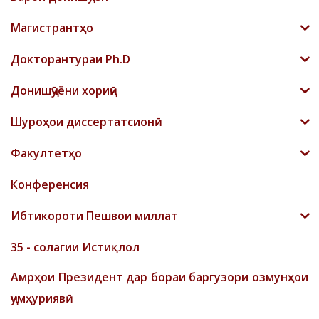
Магистрантҳо
Докторантураи Ph.D
Донишҷӯёни хориҷӣ
Шyроҳои диссертатсионӣ
Факултетҳо
Конференсия
Ибтикороти Пешвои миллат
35 - солагии Истиқлол
Амрҳои Президент дар бораи баргузори озмунҳои
ҷумҳуриявӣ