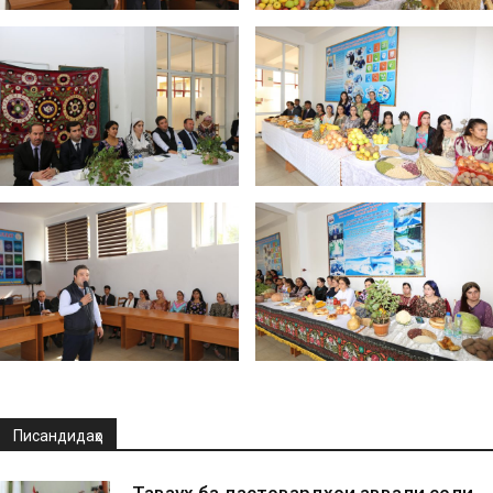
Писандидаҳо
Таваҷҷуҳ ба дастовардҳои аввали соли