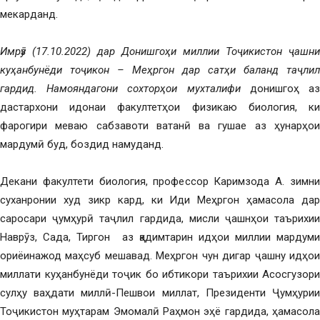
мекарданд.
Имрӯз (17.10.2022) дар Донишгоҳи миллии То
ҷ
икистон
ҷ
ашни
куҳ
анбунёди
то
ҷ
икон – Меҳ
ргон
дар сатҳ
и
баланд та
ҷ
лил
гардид.
Намояндагони сохторҳои мухталифи
донишгоҳ а
дастархони идонаи факултетҳои физикаю биология, ки
фарогири меваю сабзавоти ватанӣ ва гушае аз ҳунарҳои
мардумӣ буд, боздид намуданд.
Декани факултети биология, профессор Каримзода А. зимни
суханронии худ зикр кард, ки Иди Меҳргон ҳамасола дар
саросари ҷумҳурӣ таҷлил гардида, мисли ҷашнҳои таърихии
Наврӯз, Сада, Тиргон аз қадимтарин идҳои миллии мардуми
ориёинажод маҳсуб мешавад. Меҳргон чун дигар ҷашну идҳои
миллати куҳанбунёди тоҷик бо ибтикори таърихии Асосгузори
сулҳу ваҳдати миллӣ-Пешвои миллат, Президенти Ҷумҳурии
Тоҷикистон муҳтарам Эмомалӣ Раҳмон эҳё гардида, ҳамасола