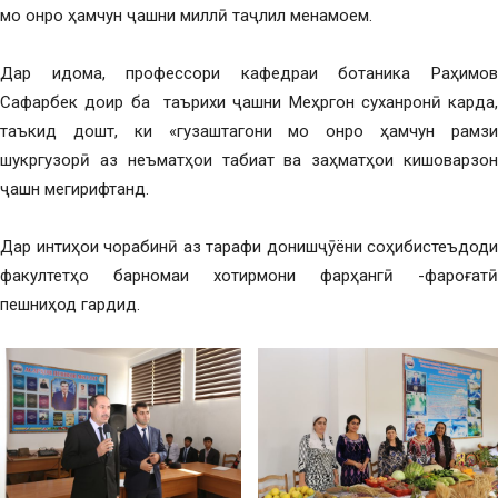
мо онро ҳамчун ҷашни миллӣ таҷлил менамоем.
Дар идома, профессори кафедраи ботаника Раҳимов
Сафарбек доир ба таърихи ҷашни Меҳргон суханронӣ карда,
таъкид дошт, ки «гузаштагони мо онро ҳамчун рамзи
шукргузорӣ аз неъматҳои табиат ва заҳматҳои кишоварзон
ҷашн мегирифтанд.
Дар интиҳои чорабинӣ аз тарафи донишҷӯёни соҳибистеъдоди
факултетҳо барномаи хотирмони фарҳангӣ -фароғатӣ
пешниҳод гардид.