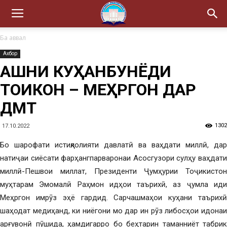
Ба аввал
Ахбор
ҶАШНИ КУҲАНБУНЁДИ
ТОҶИКОН – МЕҲРГОН ДАР
ДМТ
1302
17.10.2022
Бо шарофати истиқлолияти давлатӣ ва ваҳдати миллӣ, дар
натиҷаи сиёсати фарҳангпарваронаи Асосгузори сулҳу ваҳдати
миллӣ-Пешвои миллат, Президенти Ҷумҳурии Тоҷикистон
муҳтарам Эмомалӣ Раҳмон идҳои таърихӣ, аз ҷумла иди
Меҳргон имрӯз эҳё гардид. Сарчашмаҳои куҳани таърихӣ
шаҳодат медиҳанд, ки ниёгони мо дар ин рӯз либосҳои идонаи
арғувонӣ пӯшида, ҳамдигарро бо беҳтарин таманниёт табрик