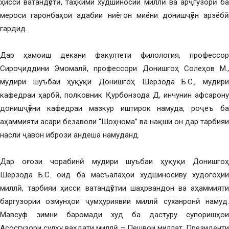
ҳисси ватандӯстӣ, таҳкими худшиносии миллӣ ва арҷгузорӣ ба
мероси гаронбаҳои адабии ниёгон миёни донишҷӯён арзёбӣ
гардид.
Дар ҳамоиш декани факултети филология, профессор
Сироҷиддини Эмомалӣ, профессори Донишгоҳ Солеҳов М.,
мудири шуъбаи ҳуқуқи Донишгоҳ Шерзода Б.С., мудири
кафедраи ҳарбӣ, полковник Қурбонзода Д, инчунин афсарону
донишҷӯёни кафедраи мазкур иштирок намуда, роҷеъ ба
аҳаммияти асари безаволи “Шоҳнома” ва нақши он дар тарбияи
насли ҷавон ибрози андеша намуданд.
Дар оғози чорабинӣ мудири шуъбаи ҳуқуқи Донишгоҳ
Шерзода Б.С. оид ба масъалаҳои худшиносиву худогоҳии
миллӣ, тарбияи ҳисси ватандӯстии шаҳрвандон ва аҳаммияти
баргузории озмунҳои ҷумҳуриявии миллӣ суханронӣ намуд.
Мавсуф зимни баромади худ ба дастуру супоришҳои
Асосгузори сулҳу ваҳдати миллӣ – Пешвои миллат, Президенти