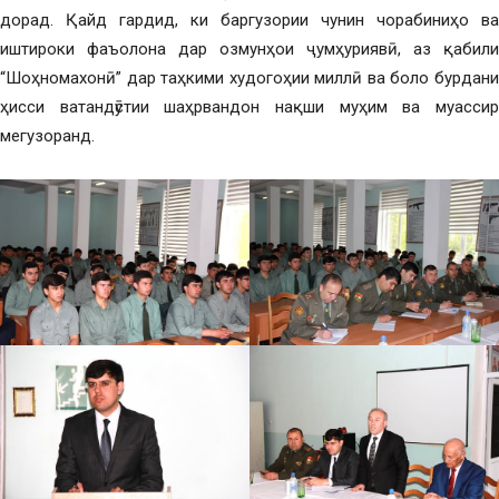
дорад. Қайд гардид, ки баргузории чунин чорабиниҳо ва
иштироки фаъолона дар озмунҳои ҷумҳуриявӣ, аз қабили
“Шоҳномахонӣ” дар таҳкими худогоҳии миллӣ ва боло бурдани
ҳисси ватандӯстии шаҳрвандон нақши муҳим ва муассир
мегузоранд.