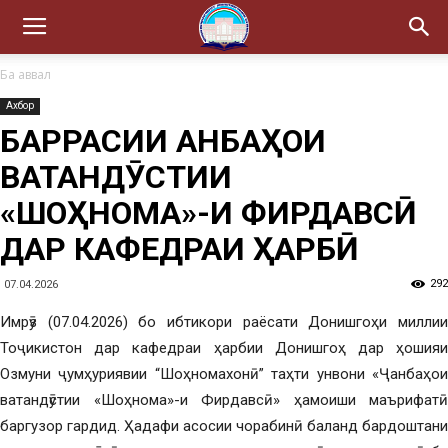
Ба аввал
Ахбор
БАРРАСИИ ҶАНБАҲОИ
ВАТАНДӮСТИИ
«ШОҲНОМА»-И ФИРДАВСӢ
ДАР КАФЕДРАИ ҲАРБӢ
292
07.04.2026
Имрӯз (07.04.2026) бо ибтикори раёсати Донишгоҳи миллии
Тоҷикистон дар кафедраи ҳарбии Донишгоҳ дар ҳошияи
Озмуни ҷумҳуриявии “Шоҳномахонӣ” таҳти унвони «Ҷанбаҳои
ватандӯстии «Шоҳнома»-и Фирдавсӣ» ҳамоиши маърифатӣ
баргузор гардид. Ҳадафи асосии чорабинӣ баланд бардоштани