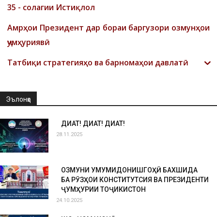
35 - солагии Истиқлол
Амрҳои Президент дар бораи баргузори озмунҳои
ҷумҳуриявӣ
Татбиқи стратегияҳо ва барномаҳои давлатӣ
Эълонҳо
ДИҚҚАТ! ДИҚҚАТ! ДИҚҚАТ!
28.11.2025
ОЗМУНИ УМУМИДОНИШГОҲӢ БАХШИДА
БА РӮЗҲОИ КОНСТИТУТСИЯ ВА ПРЕЗИДЕНТИ
ҶУМҲУРИИ ТОҶИКИСТОН
24.10.2025