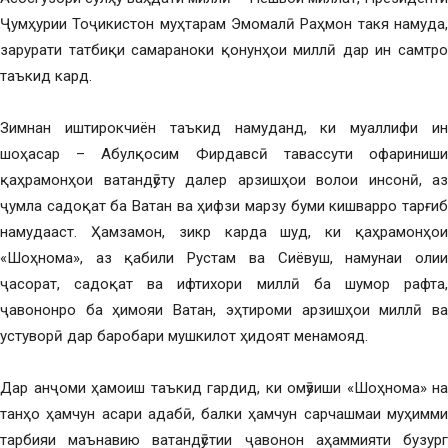
Ҷумҳурии Тоҷикистон муҳтарам Эмомалӣ Раҳмон такя намуда,
зарурати татбиқи самараноки қонунҳои миллӣ дар ин самтро
таъкид кард.
Зимнан иштирокчиён таъкид намуданд, ки муаллифи ин
шоҳасар – Абулқосим Фирдавсӣ тавассути офариниши
қаҳрамонҳои ватандӯсту далер арзишҳои волои инсонӣ, аз
ҷумла садоқат ба Ватан ва ҳифзи марзу буми кишварро тарғиб
намудааст. Ҳамзамон, зикр карда шуд, ки қаҳрамонҳои
«Шоҳнома», аз қабили Рустам ва Сиёвуш, намунаи олии
ҷасорат, садоқат ва ифтихори миллӣ ба шумор рафта,
ҷавононро ба ҳимояи Ватан, эҳтироми арзишҳои миллӣ ва
устуворӣ дар баробари мушкилот ҳидоят менамояд.
Дар анҷоми ҳамоиш таъкид гардид, ки омӯзиши «Шоҳнома» на
танҳо ҳамчун асари адабӣ, балки ҳамчун сарчашмаи муҳимми
тарбияи маънавию ватандӯстии ҷавонон аҳаммияти бузург