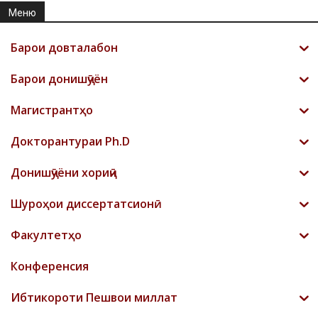
Меню
Барои довталабон
Барои донишҷӯён
Магистрантҳо
Докторантураи Ph.D
Донишҷӯёни хориҷӣ
Шyроҳои диссертатсионӣ
Факултетҳо
Конференсия
Ибтикороти Пешвои миллат