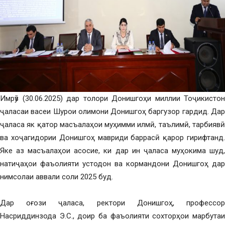
Имрӯз (30.06.2025) дар толори Донишгоҳи миллии Тоҷикистон
ҷаласаи васеи Шурои олимони Донишгоҳ баргузор гардид. Дар
ҷаласа як қатор масъалаҳои муҳимми илмӣ, таълимӣ, тарбиявӣ
ва хоҷагидории Донишгоҳ мавриди баррасӣ қарор гирифтанд.
Яке аз масъалаҳои асосие, ки дар ин ҷаласа муҳокима шуд,
натиҷаҳои фаъолияти устодон ва кормандони Донишгоҳ дар
нимсолаи аввали соли 2025 буд.
Дар оғози ҷаласа, ректори Донишгоҳ, профессор
Насриддинзода Э.С., доир ба фаъолияти сохторҳои марбутаи