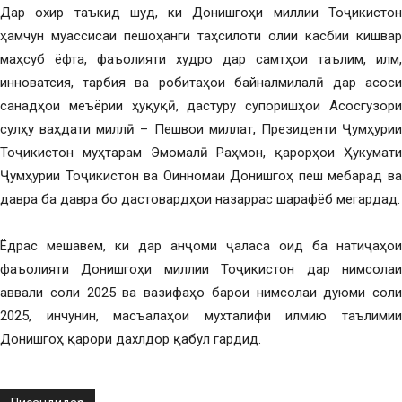
Дар охир таъкид шуд, ки Донишгоҳи миллии Тоҷикистон
ҳамчун муассисаи пешоҳанги таҳсилоти олии касбии кишвар
маҳсуб ёфта, фаъолияти худро дар самтҳои таълим, илм,
инноватсия, тарбия ва робитаҳои байналмилалӣ дар асоси
санадҳои меъёрии ҳуқуқӣ, дастуру супоришҳои Асосгузори
сулҳу ваҳдати миллӣ – Пешвои миллат, Президенти Ҷумҳурии
Тоҷикистон муҳтарам Эмомалӣ Раҳмон, қарорҳои Ҳукумати
Ҷумҳурии Тоҷикистон ва Оинномаи Донишгоҳ пеш мебарад ва
давра ба давра бо дастовардҳои назаррас шарафёб мегардад.
Ёдрас мешавем, ки дар анҷоми ҷаласа оид ба натиҷаҳои
фаъолияти Донишгоҳи миллии Тоҷикистон дар нимсолаи
аввали соли 2025 ва вазифаҳо барои нимсолаи дуюми соли
2025, инчунин, масъалаҳои мухталифи илмию таълимии
Донишгоҳ қарори дахлдор қабул гардид.