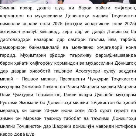
Зимнан изҳор дошта шуд, ки барои ҳайати омӯзгорон,
кормандон ва муҳассилини Донишгоҳи миллии Тоҷикистон
нимсолаи аввали соли 2025 (моҳҳои январ-июни соли 2025)
хотирмон маҳсуб мешавад, зеро дар ин давра Донишгоҳ ба
дастовардҳои назаррас дар самтҳои таълим, илм, тарбия,
ҳамкориҳои байналмилалӣ ва молиявию хоҷагидорӣ ноил
гардид. Муҳимтарин рӯйдоди таърихиву фаромӯшнашаванда
барои ҳайати омӯзгорону кормандон ва муҳассилини Донишгоҳ
дар давраи ҳисоботӣ ташрифи Асосгузори сулҳу ваҳдати
миллӣ – Пешвои миллат, Президенти Ҷумҳурии Тоҷикистон
муҳтарам Эмомалӣ Раҳмон ва Раиси Маҷлиси миллии Маҷлиси
Олии Ҷумҳурии Тоҷикистон, Раиси шаҳри Душанбе муҳтарам
Рустами Эмомалӣ ба Донишгоҳи миллии Тоҷикистон ба ҳисоб
меравад, ки санаи 20-уми июни соли 2025 сурат гирифт ва
зимни он Маркази ташхису табобат ва таълими Донишгоҳи
миллии Тоҷикистон дар Шаҳраки донишҷӯён мавриди истифода
қарор дода шуд.