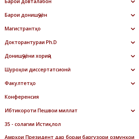
Барои довталабон
Барои донишҷӯён
Магистрантҳо
Докторантураи Ph.D
Донишҷӯёни хориҷӣ
Шyроҳои диссертатсионӣ
Факултетҳо
Конференсия
Ибтикороти Пешвои миллат
35 - солагии Истиқлол
Амрҳои Президент дар бораи баргузори озмунҳои