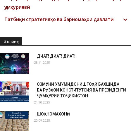
ҷумҳуриявӣ
Татбиқи стратегияҳо ва барномаҳои давлатӣ
Эълонҳо
ДИҚҚАТ! ДИҚҚАТ! ДИҚҚАТ!
28.11.2025
ОЗМУНИ УМУМИДОНИШГОҲӢ БАХШИДА
БА РӮЗҲОИ КОНСТИТУТСИЯ ВА ПРЕЗИДЕНТИ
ҶУМҲУРИИ ТОҶИКИСТОН
24.10.2025
ШОҲНОМАХОНӢ
20.09.2025