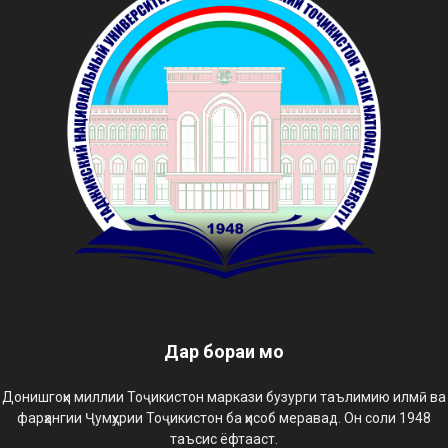
Дар бораи мо
Донишгоҳи миллии Тоҷикистон маркази бузурги таълимию илмӣ ва
фарҳангии Ҷумҳурии Тоҷикистон ба ҳисоб меравад. Он соли 1948
таъсис ёфтааст.