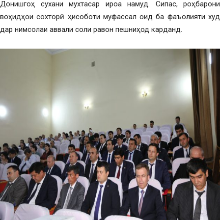
Донишгоҳ сухани мухтасар ироа намуд. Сипас, роҳбарони
воҳидҳои сохторӣ ҳисоботи муфассал оид ба фаъолияти худ
дар нимсолаи аввали соли равон пешниҳод карданд.