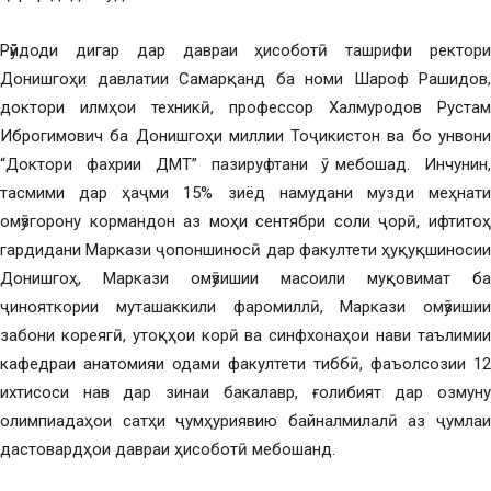
Рӯйдоди дигар дар давраи ҳисоботӣ ташрифи ректори
Донишгоҳи давлатии Самарқанд ба номи Шароф Рашидов,
доктори илмҳои техникӣ, профессор Халмуродов Рустам
Иброгимович ба Донишгоҳи миллии Тоҷикистон ва бо унвони
“Доктори фахрии ДМТ” пазируфтани ӯ мебошад. Инчунин,
тасмими дар ҳаҷми 15% зиёд намудани музди меҳнати
омӯзгорону кормандон аз моҳи сентябри соли ҷорӣ, ифтитоҳ
гардидани Маркази ҷопоншиносӣ дар факултети ҳуқуқшиносии
Донишгоҳ, Маркази омӯзишии масоили муқовимат ба
ҷинояткории муташаккили фаромиллӣ, Маркази омӯзишии
забони кореягӣ, утоқҳои корӣ ва синфхонаҳои нави таълимии
кафедраи анатомияи одами факултети тиббӣ, фаъолсозии 12
ихтисоси нав дар зинаи бакалавр, ғолибият дар озмуну
олимпиадаҳои сатҳи ҷумҳуриявию байналмилалӣ аз ҷумлаи
дастовардҳои давраи ҳисоботӣ мебошанд.