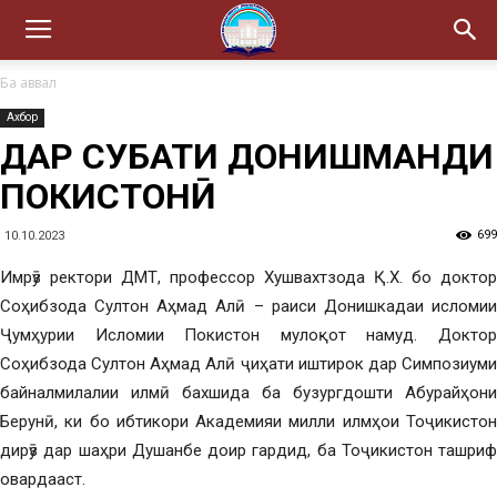
Ба аввал
Ахбор
ДАР СУҲБАТИ ДОНИШМАНДИ
ПОКИСТОНӢ
699
10.10.2023
Имрӯз ректори ДМТ, профессор Хушвахтзода Қ.Х. бо доктор
Соҳибзода Султон Аҳмад Алӣ – раиси Донишкадаи исломии
Ҷумҳурии Исломии Покистон мулоқот намуд. Доктор
Соҳибзода Султон Аҳмад Алӣ ҷиҳати иштирок дар Симпозиуми
байналмилалии илмӣ бахшида ба бузургдошти Абурайҳони
Берунӣ, ки бо ибтикори Академияи милли илмҳои Тоҷикистон
дирӯз дар шаҳри Душанбе доир гардид, ба Тоҷикистон ташриф
овардааст.