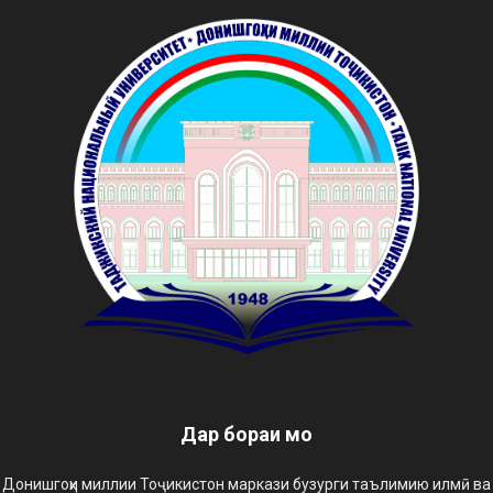
Дар бораи мо
Донишгоҳи миллии Тоҷикистон маркази бузурги таълимию илмӣ ва