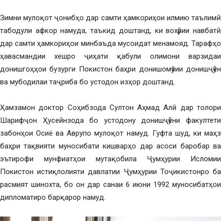
Зимни мулоқот ҷонибҳо дар самти ҳамкориҳои илмию таълимӣ
табодули афкор намуда, таъкид доштанд, ки вохӯрии навбатӣ
дар самти ҳамкориҳои минбаъда мусоидат менамояд. Тарафҳо
ҳавасмандии хешро ҷиҳати қабули олимони варзидаи
донишгоҳҳои бузурги Покистон баҳри донишомӯзии донишҷӯён
ва мубодилаи таҷриба бо устодон изҳор доштанд.
Ҳамзамон доктор Соҳибзода Султон Аҳмад Алӣ дар толори
Шарифҷон Ҳусейнзода бо устодону донишҷӯёни факултети
забонҳои Осиё ва Аврупо мулоқот намуд. Гуфта шуд, ки маҳз
баҳри тақвияти муносибати кишварҳо дар асоси баробар ва
эътирофи мунфиатҳои мутақобила Ҷумҳурии Исломии
Покистон истиқлолияти давлатии Ҷумҳурии Тоҷикистонро ба
расмият шинохта, бо он дар санаи 6 июни 1992 муносибатҳои
дипломатиро барқарор намуд.