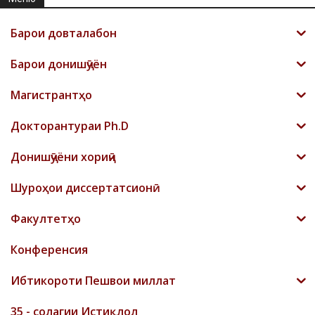
Барои довталабон
Барои донишҷӯён
Магистрантҳо
Докторантураи Ph.D
Донишҷӯёни хориҷӣ
Шyроҳои диссертатсионӣ
Факултетҳо
Конференсия
Ибтикороти Пешвои миллат
35 - солагии Истиқлол