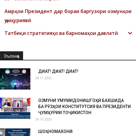
Амрҳои Президент дар бораи баргузори озмунҳои
ҷумҳуриявӣ
Татбиқи стратегияҳо ва барномаҳои давлатӣ
Эълонҳо
ДИҚҚАТ! ДИҚҚАТ! ДИҚҚАТ!
28.11.2025
ОЗМУНИ УМУМИДОНИШГОҲӢ БАХШИДА
БА РӮЗҲОИ КОНСТИТУТСИЯ ВА ПРЕЗИДЕНТИ
ҶУМҲУРИИ ТОҶИКИСТОН
24.10.2025
ШОҲНОМАХОНӢ