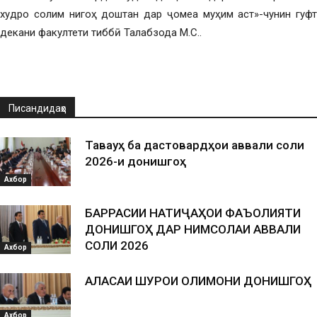
худро солим нигоҳ доштан дар ҷомеа муҳим аст»-чунин гуфт
декани факултети тиббӣ Талабзода М.С..
Писандидаҳо
Таваҷҷуҳ ба дастовардҳои аввали соли
2026-и донишгоҳ
Ахбор
БАРРАСИИ НАТИҶАҲОИ ФАЪОЛИЯТИ
ДОНИШГОҲ ДАР НИМСОЛАИ АВВАЛИ
СОЛИ 2026
Ахбор
АЛАСАИ ШУРОИ ОЛИМОНИ ДОНИШГОҲ
Ахбор