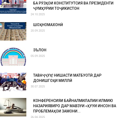
БА РӮЗҲОИ КОНСТИТУТСИЯ ВА ПРЕЗИДЕНТИ
ҶУМҲУРИИ ТОҶИКИСТОН
24.10.2025
ШОҲНОМАХОНӢ
20.09.2025
ЭЪЛОН
05.09.2025
ТАВАҶҶУҲ! НИШАСТИ МАТБУОТӢ ДАР
ДОНИШГОҲИ МИЛЛӢ
30.07.2025
КОНФЕРЕНСИЯИ БАЙНАЛМИЛАЛИИ ИЛМИЮ
НАЗАРИЯВИРО ДАР МАВЗУИ «ҲУҚУҚИ ИНСОН ВА
ПРОБЛЕМАҲОИ ЗАМОНИ...
26.04.2025