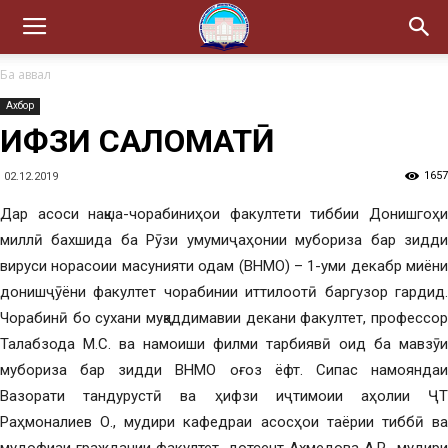
Ба аввал
Ахбор
ҲИФЗИ САЛОМАТӢ
1657
02.12.2019
Дар асоси нақша-чорабиниҳои факултети тиббии Донишгоҳи
миллӣ бахшида ба Рӯзи умумиҷаҳонии мубориза бар зидди
вируси норасоии масунияти одам (ВНМО) – 1-уми декабр миёни
донишҷӯёни факултет чорабинии иттилоотӣ баргузор гардид.
Чорабинӣ бо сухани муқаддимавии декани факултет, профессор
Талабзода М.С. ва намоиши филми тарбиявӣ оид ба мавзӯи
мубориза бар зидди ВНМО оғоз ёфт. Сипас намояндаи
Вазорати тандурустӣ ва ҳифзи иҷтимоии аҳолии ҶТ
Раҳмоналиев О., мудири кафедраи асосҳои таёрии тиббӣ ва