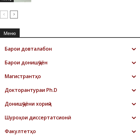
Меню
Барои довталабон
Барои донишҷӯён
Магистрантҳо
Докторантураи Ph.D
Донишҷӯёни хориҷӣ
Шyроҳои диссертатсионӣ
Факултетҳо