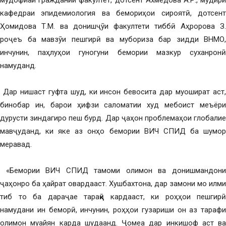
мудофиаи граждании факултет, дотсент Ахмедова А.Р., мудири
кафедраи эпидемиология ва бемориҳои сироятӣ, дотсент
Ҳомидова Т.М. ва донишҷӯи факултети тиббӣ Аҳророва З.
роҷеъ ба мавзӯи пешгирӣ ва мубориза бар зидди ВНМО,
инчунин, паҳлуҳои гуногуни бемории мазкур суханронӣ
намуданд.
Дар нишаст гуфта шуд, ки инсон бевосита дар муошират аст,
бинобар ин, барои ҳифзи саломатии худ мебоист меъёри
дурусти зиндагиро пеш бурд. Дар ҷаҳон проблемаҳои глобалие
мавҷуданд, ки яке аз онҳо бемории ВИЧ СПИД ба шумор
меравад.
«Бемории ВИЧ СПИД тамоми олимон ва донишмандони
ҷаҳонро ба ҳайрат овардааст. Хушбахтона, дар замони мо илми
тиб то ба дараҷае тараққӣ кардааст, ки роҳҳои пешгирӣ
намудани ин беморӣ, инчунин, роҳҳои гузариши он аз тарафи
олимон муайян карда шудаанд. Ҷомеа дар инкишоф аст ва