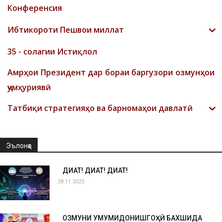
Конференсия
Ибтикороти Пешвои миллат
35 - солагии Истиқлол
Амрҳои Президент дар бораи баргузори озмунҳои
ҷумҳуриявӣ
Татбиқи стратегияҳо ва барномаҳои давлатӣ
Эълонҳо
ДИҚҚАТ! ДИҚҚАТ! ДИҚҚАТ!
28.11.2025
ОЗМУНИ УМУМИДОНИШГОҲӢ БАХШИДА