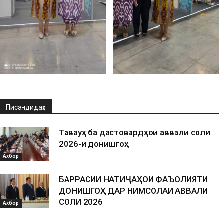
Писандидаҳо
Таваҷҷуҳ ба дастовардҳои аввали соли
2026-и донишгоҳ
Ахбор
БАРРАСИИ НАТИҶАҲОИ ФАЪОЛИЯТИ
ДОНИШГОҲ ДАР НИМСОЛАИ АВВАЛИ
СОЛИ 2026
Ахбор