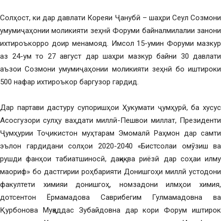
Солҳост, ки дар давлати Кореяи Ҷанубӣ – шаҳри Сеул Созмони
умумиҷаҳонии моликияти зеҳнӣ Форуми байналмилалии занони
ихтироъкорро доир менамояд. Имсол 15-умин Форуми мазкур
аз 24-ум то 27 август дар шаҳри мазкур байни 30 давлати
аъзои Созмони умумиҷаҳонии моликияти зеҳнӣ бо иштироки
500 нафар ихтироъкор баргузор гардид.
Дар партави дастуру супоришҳои Ҳукумати ҷумҳурӣ, ба хусус
Асосгузори сулҳу ваҳдати миллӣ-Пешвои миллат, Президенти
Ҷумҳурии Тоҷикистон муҳтарам Эмомалӣ Раҳмон дар самти
эълон гардидани солҳои 2020-2040 «Бистсолаи омӯзиш ва
рушди фанҳои табиатшиносӣ, дақиқ ва риёзӣ дар соҳаи илму
маориф» бо дастгирии роҳбарияти Донишгоҳи миллӣ устодони
факултети химияи донишгоҳ, номзадони илмҳои химия,
дотсентон Ёрмамадова Саврибегим Гулмамадовна ва
Қурбонова Муқаддас Зубайдовна дар кори Форум иштирок