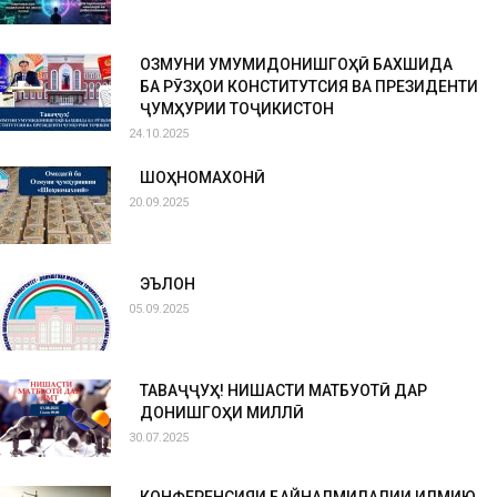
ОЗМУНИ УМУМИДОНИШГОҲӢ БАХШИДА
БА РӮЗҲОИ КОНСТИТУТСИЯ ВА ПРЕЗИДЕНТИ
ҶУМҲУРИИ ТОҶИКИСТОН
24.10.2025
ШОҲНОМАХОНӢ
20.09.2025
ЭЪЛОН
05.09.2025
ТАВАҶҶУҲ! НИШАСТИ МАТБУОТӢ ДАР
ДОНИШГОҲИ МИЛЛӢ
30.07.2025