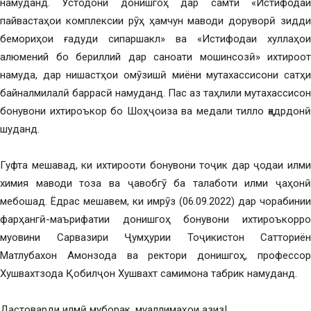
намуданд. Устодони донишгоҳ дар самти «Истифодаи
пайвастаҳои комплексии рӯҳ ҳамчун маводи доруворӣ зидди
бемориҳои ғадуди сипаршакл» ва «Истифодаи хуллаҳои
алюмений бо бериллий дар саноати мошинсозӣ» ихтироот
намуда, дар нишастҳои омӯзишӣ миёни мутахассисони сатҳи
байналмилалӣ баррасӣ намуданд. Пас аз таҳлили мутахассисон
бонувони ихтироъкор бо Шоҳҷоиза ва медали тилло қадрдонӣ
шуданд.
Гуфта мешавад, ки ихтирооти бонувони тоҷик дар ҷодаи илми
химия маводи тоза ва ҷавобгӯ ба талаботи илми ҷаҳонӣ
мебошад. Ёдрас мешавем, ки имрӯз (06.09.2022) дар чорабинии
фарҳангӣ-маърифатии донишгоҳ бонувони ихтироъкорро
муовини Сарвазири Ҷумҳурии Тоҷикистон Сатториён
Матлубахон Амонзода ва ректори донишгоҳ, профессор
Хушвахтзода Қобилҷон Хушвахт самимона табрик намуданд.
Дастоварди илмӣ муборак, муаллимаҳои азиз!