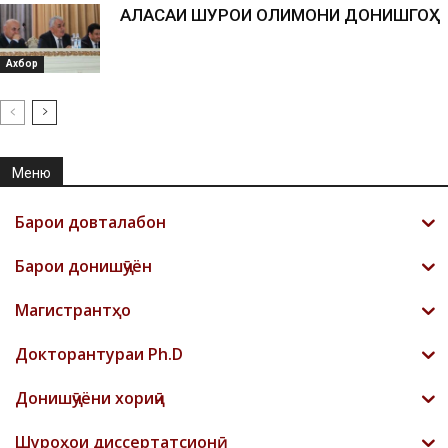
АЛАСАИ ШУРОИ ОЛИМОНИ ДОНИШГОҲ
Ахбор
Меню
Барои довталабон
Барои донишҷӯён
Магистрантҳо
Докторантураи Ph.D
Донишҷӯёни хориҷӣ
Шyроҳои диссертатсионӣ