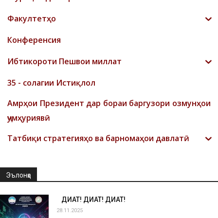
Факултетҳо
Конференсия
Ибтикороти Пешвои миллат
35 - солагии Истиқлол
Амрҳои Президент дар бораи баргузори озмунҳои
ҷумҳуриявӣ
Татбиқи стратегияҳо ва барномаҳои давлатӣ
Эълонҳо
ДИҚҚАТ! ДИҚҚАТ! ДИҚҚАТ!
28.11.2025