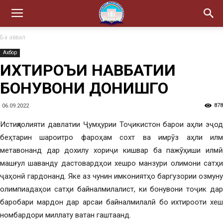
Ба аввал
Ахбор
ИХТИРОЪИ НАВБАТИИ
БОНУВОНИ ДОНИШГОҲ
878
06.09.2022
Истиқлолияти давлатии Ҷумҳурии Тоҷикистон барои аҳли эҷод
беҳтарин шароитро фароҳам сохт ва имрӯз аҳли илм
метавонанд дар дохилу хориҷи кишвар ба пажӯҳиши илмӣ
машғул шаванду дастовардҳои хешро манзури олимони сатҳи
ҷаҳонӣ гардонанд. Яке аз чунин имкониятҳо баргузории озмуну
олимпиадаҳои сатҳи байналмилалист, ки бонувони тоҷик дар
баробари мардон дар арсаи байналмилалӣ бо ихтирооти хеш
номбардори миллату ватан гаштаанд.