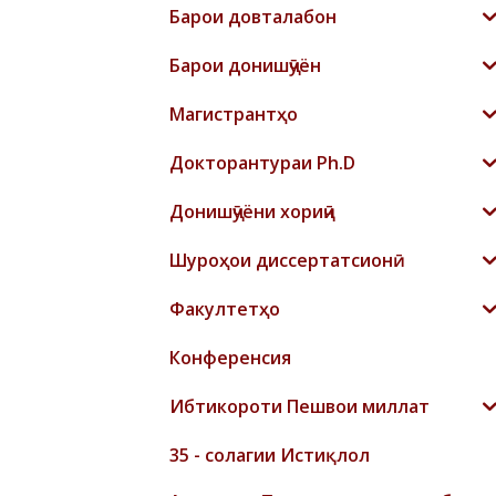
Барои довталабон
Барои донишҷӯён
Магистрантҳо
Докторантураи Ph.D
Донишҷӯёни хориҷӣ
Шyроҳои диссертатсионӣ
Факултетҳо
Конференсия
Ибтикороти Пешвои миллат
35 - солагии Истиқлол