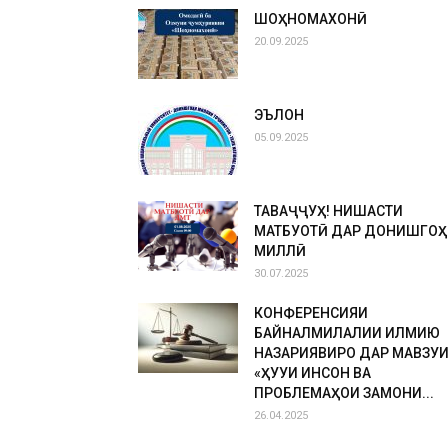
ШОҲНОМАХОНӢ
20.09.2025
ЭЪЛОН
05.09.2025
ТАВАҶҶУҲ! НИШАСТИ
МАТБУОТӢ ДАР ДОНИШГОҲ
МИЛЛӢ
30.07.2025
КОНФЕРЕНСИЯИ
БАЙНАЛМИЛАЛИИ ИЛМИЮ
НАЗАРИЯВИРО ДАР МАВЗУ
«ҲУҚУҚИ ИНСОН ВА
ПРОБЛЕМАҲОИ ЗАМОНИ...
26.04.2025