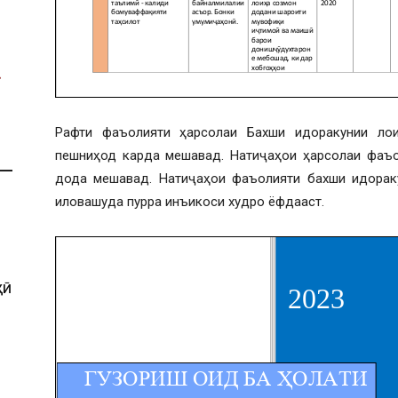
Рафти фаъолияти ҳарсолаи Бахши идоракунии ло
пешниҳод карда мешавад. Натиҷаҳои ҳарсолаи фаъо
дода мешавад. Натиҷаҳои фаъолияти бахши идорак
иловашуда пурра инъикоси худро ёфдааст.
ҲӢ