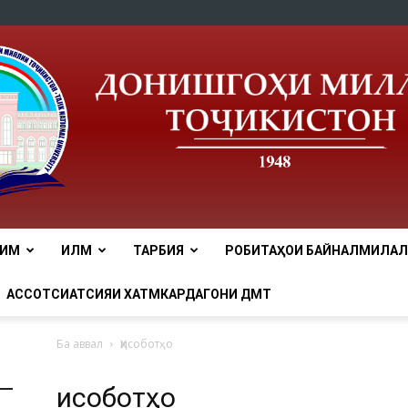
ЛИМ
ИЛМ
ТАРБИЯ
РОБИТАҲОИ БАЙНАЛМИЛАЛӢ
tnu
АССОТСИАТСИЯИ ХАТМКАРДАГОНИ ДМТ
Ба аввал
Ҳисоботҳо
Ҳисоботҳо