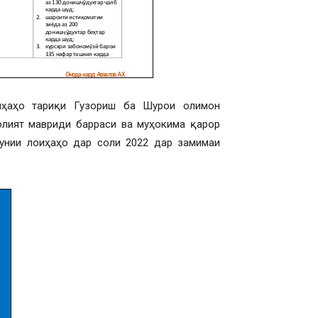
иҳаҳо тариқи Гузориш ба Шурои олимон
лият мавриди барраси ва муҳокима қарор
унии лоиҳаҳо дар соли 2022 дар замимаи