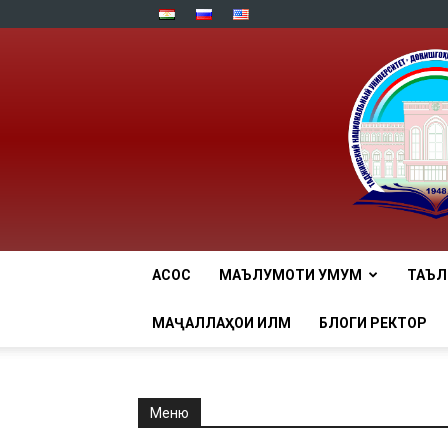
АСОСӢ
МАЪЛУМОТИ УМУМӢ
ТАЪ
МАҶАЛЛАҲОИ ИЛМӢ
БЛОГИ РЕКТОР
Меню