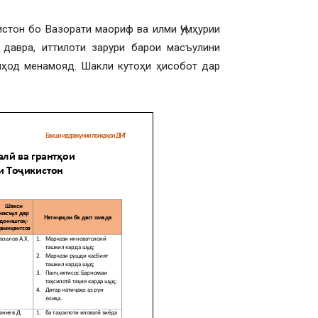
стон бо Вазорати маориф ва илми Ҷумҳурии
давра, иттилоти зарури барои масъулини
иҳод менамояд. Шакли кутоҳи ҳисобот дар