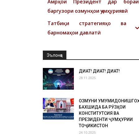
Амрҳои Президент дар бораи
баргузори озмунҳои ҷумҳуриявӣ
Татбиқи стратегияҳо ва
барномаҳои давлатӣ
Эълонҳо
ДИҚҚАТ! ДИҚҚАТ! ДИҚҚАТ!
28.11.2025
ОЗМУНИ УМУМИДОНИШГО
БАХШИДА БА РӮЗҲОИ
КОНСТИТУТСИЯ ВА
ПРЕЗИДЕНТИ ҶУМҲУРИИ
ТОҶИКИСТОН
24.10.2025