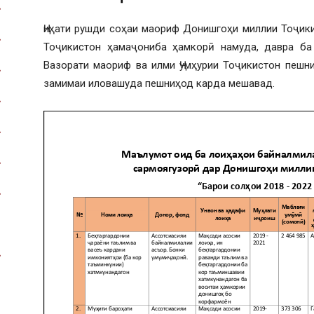
Ҷиҳати рушди соҳаи маориф Донишгоҳи миллии Тоҷики
Тоҷикистон ҳамаҷониба ҳамкорӣ намуда, давра ба 
Вазорати маориф ва илми Ҷумҳурии Тоҷикистон пешн
замимаи иловашуда пешниҳод карда мешавад.