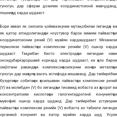
гуногун, дар сфераи дохилии координастсионӣ мавҷуданд,
пешниҳод карда шудааст.
Бори аввал як силсила ҷойивазкунии мутақобилаи лигандҳо ва
як қатор атсидолигандҳои ноустувор барои химияи пайвастҳои
координатсионии рений (V) муайян кардашудааст. Механизи
термолизи пайвастҳои комплексии ренийи (V) ошкор карда
шудааст. Тақрибан бисто электродҳои лигандии нави
оксидубарќароршавӣ коркард карда шудааст, ки ҳоло барои
омўхтани равандҳои комплексиҳосилкунии ионҳои металлҳои
гуногун дар маҳлулҳо васеъ истифода мешаванд. Дар тағйирёбии
бузургиҳои собитаҳои ҳосилшавии пайвастҳои комплексии рений
(V) ва молибден (V) бо лигандҳои тиоамид вобаста аз ҳарорат ва
консентратсияи кислотаҳои галогенгидрогенӣ ќонуниятҳои
мувофиќ ошкор карда шуданд. Дар тағйирёбии устувории
пайвастҳои комплексии ренийи (V) вобаста аз табиати лиганди
органикӣ ќонуният ва ќатор муайян карда шуд. Усули