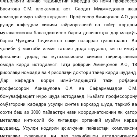
Фаъолияти илмию тадқиқотии кафедра бо номи профессор
Баситова С.М. алоқаманд аст. Саодат Муҳаммедовна шаш
номзади илмро тайёр кардааст. Профессор Аминҷонов А.О дар
рушди кафедраи химияи ғайриорганикӣ ва тайёр кардани
мутахассисони баландихтисос барои донишгоҳ ва дар маҷмўъ
барои Ҷумҳурии Тоҷикистон саҳми назаррас гузоштаааст. Аз
ҷониби ў мактаби илмие таъсис дода шудааст, ки то имрўз
фаъолият дорад ва мутахассисони химияи ғайриорганикӣ
омода карда истодаанст. Таҳти роҳбарии Аминҷонов А.О., 18
рисолаҳои номзадӣ ва 4 рисолаҳои докторӣ тайёр карда шуданд.
Дар кафедра корҳои илмӣ-тадқиқотӣ таҳти роҳбарии
профессорон Азизқулова О.А. ва Сафармамадов С.М.
бомуваффақият иҷро шуда истодаанд. Њайати профессорону
омўзгорони кафедра усулҳои синтез коркард шуда, таркиб ва
сохти беш аз 3000 пайвастҳои нави координатсионии як қатор
металлҳои интиқолӣ бо лигандҳои органикӣ муайян карда
шудаанд. Усулҳои нодирии ҳосилкунии пайвастҳои комплексии
металлҳои гузаранда, ки дар таркибашон атсидолигандҳои