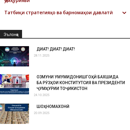
ҷумҳуриявӣ
Татбиқи стратегияҳо ва барномаҳои давлатӣ
Эълонҳо
ДИҚҚАТ! ДИҚҚАТ! ДИҚҚАТ!
28.11.2025
ОЗМУНИ УМУМИДОНИШГОҲӢ БАХШИДА
БА РӮЗҲОИ КОНСТИТУТСИЯ ВА ПРЕЗИДЕНТИ
ҶУМҲУРИИ ТОҶИКИСТОН
24.10.2025
ШОҲНОМАХОНӢ
20.09.2025