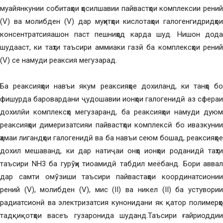
муайянкунии собитаҳои ҳосилшавии пайвастҳои комплексии рений
(V) ва молибден (V) дар муҳитҳои кислотаҳои галогенгидридҳои
консентратсияашон паст пешниҳод карда шуд. Нишон дода
шудааст, ки таҳти таъсири аммиаки газӣ ба комплексҳои рений
(V) се намуди реаксия мегузарад.
Ба реаксияҳои навъи якум реаксияҳое дохиланд, ки танҳо бо
фишурда баровардани ҷудошавии ионҳои галогенидӣ аз сфераи
дохилӣи комплексҳо мегузаранд, ба реаксияҳои намуди дуюм
реаксияҳои димеризатсияи пайвастҳои комплексӣ бо ивазкунии
ҳамаи лигандҳои галогенидӣ ва ба навъи сеюм бошад, реаксияҳое
дохил мешаванд, ки дар натиҷаи онҳо ионҳои роданидӣ таҳти
таъсири NH3 ба гурўҳи тиоамидӣ табдил меёбанд. Бори аввал
дар самти омўзиши таъсири пайвастаҳои координатсионии
рений (V), молибден (V), мис (II) ва никел (II) ба устувории
радиатсионӣ ва электризатсия кунонидани як қатор полимерҳо
тадқиқотҳои васеъ гузаронида шуданд.Таъсири ғайриоддии