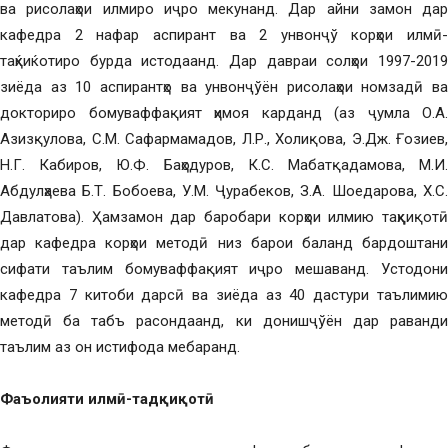
ва рисолаҳои илмиро иҷро мекунанд. Дар айни замон дар
кафедра 2 нафар аспирант ва 2 унвонҷў корҳои илмӣ-
таҳќиќотиро бурда истодаанд. Дар давраи солҳои 1997-2019
зиёда аз 10 аспирантҳо ва унвонҷўён рисолаҳои номзадӣ ва
докториро бомуваффақият ҳимоя карданд (аз ҷумла О.А.
Азизқулова, С.М. Сафармамадов, Л.Р., Холиқова, Э.Дж. Ғозиев,
Н.Г. Кабиров, Ю.Ф. Баҳодуров, К.С. Мабатқадамова, М.И.
Абдулҳаева Б.Т. Бобоева, У.М. Ҷурабеков, З.А. Шоедарова, Х.С.
Давлатова). Ҳамзамон дар баробари корҳои илмию таҳқиқотӣ
дар кафедра корҳои методӣ низ барои баланд бардоштани
сифати таълим бомуваффақият иҷро мешаванд. Устодони
кафедра 7 китоби дарсӣ ва зиёда аз 40 дастури таълимию
методӣ ба табъ расондаанд, ки донишҷўён дар раванди
таълим аз он истифода мебаранд.
Фаъолияти илмӣ-тадқиқотӣ