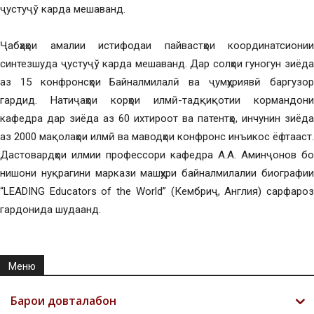
ҷустуҷў карда мешаванд.
Ҷабҳаҳои амалии истифодаи пайвастҳои координатсионии
синтезшуда ҷустуҷў карда мешаванд. Дар солҳои гуногун зиёда
аз 15 конфронсҳои Байналмилалӣ ва ҷумҳуриявӣ баргузор
гардид. Натиҷаҳои корҳои илмӣ-тадқиқотии кормандони
кафедра дар зиёда аз 60 ихтироот ва патентҳо, инчунин зиёда
аз 2000 мақолаҳои илмӣ ва маводҳои конфронс инъикос ёфтааст.
Дастовардҳои илмии профессори кафедра А.А. Аминҷонов бо
нишони нуқрагини маркази машҳури байналмилалии биографии
“LEADING Educators of the World” (Кембриҷ, Англия) сарфароз
гардонида шудаанд.
Меню
Барои довталабон