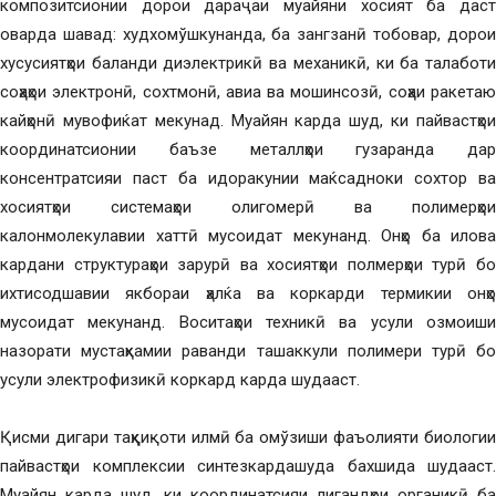
композитсионии дорои дараҷаи муайяни хосият ба даст
оварда шавад: худхомўшкунанда, ба зангзанӣ тобовар, дорои
хусусиятҳои баланди диэлектрикӣ ва механикӣ, ки ба талаботи
соҳаҳои электронӣ, сохтмонӣ, авиа ва мошинсозӣ, соҳаи ракетаю
кайҳонӣ мувофиќат мекунад. Муайян карда шуд, ки пайвастҳои
координатсионии баъзе металлҳои гузаранда дар
консентратсияи паст ба идоракунии маќсадноки сохтор ва
хосиятҳои системаҳои олигомерӣ ва полимерҳои
калонмолекулавии хаттӣ мусоидат мекунанд. Онҳо ба илова
кардани структураҳои зарурӣ ва хосиятҳои полмерҳои турӣ бо
ихтисодшавии якбораи ҳалќа ва коркарди термикии онҳо
мусоидат мекунанд. Воситаҳои техникӣ ва усули озмоиши
назорати мустаҳкамии раванди ташаккули полимери турӣ бо
усули электрофизикӣ коркард карда шудааст.
Қисми дигари таҳқиқоти илмӣ ба омўзиши фаъолияти биологии
пайвастҳои комплексии синтезкардашуда бахшида шудааст.
Муайян карда шуд, ки координатсияи лигандҳои органикӣ ба