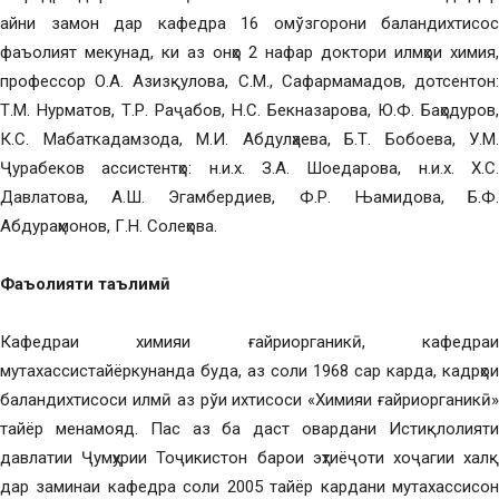
айни замон дар кафедра 16 омўзгорони баландихтисос
фаъолият мекунад, ки аз онҳо 2 нафар доктори илмҳои химия,
профессор О.А. Азизқулова, С.М., Сафармамадов, дотсентон:
Т.М. Нурматов, Т.Р. Раҷабов, Н.С. Бекназарова, Ю.Ф. Баҳодуров,
К.С. Мабаткадамзода, М.И. Абдулҳаева, Б.Т. Бобоева, У.М.
Ҷурабеков ассистентҳо: н.и.х. З.А. Шоедарова, н.и.х. Х.С.
Давлатова, А.Ш. Эгамбердиев, Ф.Р. Њамидова, Б.Ф.
Абдураҳмонов, Г.Н. Солеҳова.
Фаъолияти таълимӣ
Кафедраи химияи ғайриорганикӣ, кафедраи
мутахассистайёркунанда буда, аз соли 1968 сар карда, кадрҳои
баландихтисоси илмӣ аз рўи ихтисоси «Химияи ғайриорганикӣ»
тайёр менамояд. Пас аз ба даст овардани Истиқлолияти
давлатии Ҷумҳурии Тоҷикистон барои эҳтиёҷоти хоҷагии халқ
дар заминаи кафедра соли 2005 тайёр кардани мутахассисон