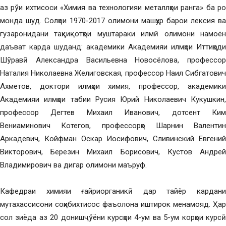
аз рўи ихтисоси «Химия ва технологияи металлҳои ранга» ба роҳ
монда шуд. Солҳои 1970-2017 олимони машҳур барои лексия ва
гузаронидани таҳқиқотҳои муштараки илмӣ олимони намоён
даъват карда шуданд: академики Академияи илмҳои Иттиҳоди
Шўравӣ Александра Васильевна Новосёлова, профессор
Наталия Николаевна Желиговская, профессор Наил Сибгатович
Ахметов, доктори илмҳои химия, профессор, академики
Академияи илмҳои табии Русия Юрий Николаевич Кукушкин,
профессор Дегтев Михаил Иванович, дотсент Ким
Вениаминович Котегов, профессорҳо Шарнин Валентин
Аркадевич, Койфман Оскар Иосифович, Сливинский Евгений
Викторович, Березин Михаил Борисович, Кустов Андрей
Владимирович ва дигар олимони маъруф.
Кафедраи химияи ғайриорганикӣ дар тайёр кардани
мутахассисони соҳибихтисос фаъолона иштирок менамояд. Ҳар
сол зиёда аз 20 донишҷўёни курсҳои 4-ум ва 5-ум корҳои курсӣ