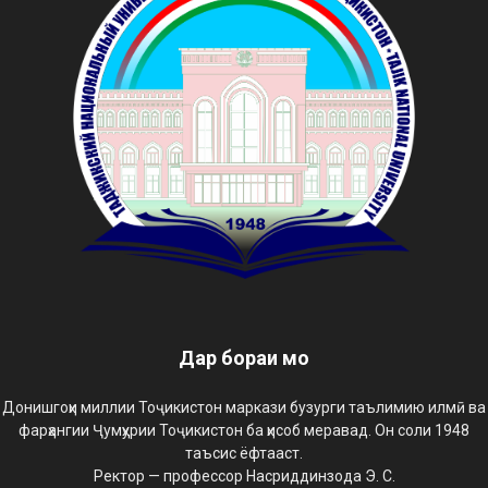
Дар бораи мо
Донишгоҳи миллии Тоҷикистон маркази бузурги таълимию илмӣ ва
фарҳангии Ҷумҳурии Тоҷикистон ба ҳисоб меравад. Он соли 1948
таъсис ёфтааст.
Ректор — профессор Насриддинзода Э. С.