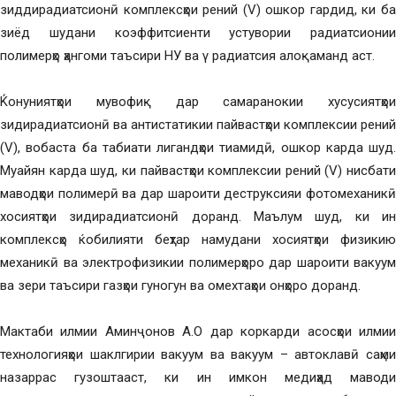
зиддирадиатсионӣ комплексҳои рений (V) ошкор гардид, ки ба
зиёд шудани коэффитсиенти устувории радиатсионии
полимерҳо ҳангоми таъсири НУ ва γ радиатсия алоқаманд аст.
Ќонуниятҳои мувофиқ дар самаранокии хусусиятҳои
зидирадиатсионӣ ва антистатикии пайвастҳои комплексии рений
(V), вобаста ба табиати лигандҳои тиамидӣ, ошкор карда шуд.
Муайян карда шуд, ки пайвастҳои комплексии рений (V) нисбати
маводҳои полимерӣ ва дар шароити деструксияи фотомеханикӣ
хосиятҳои зидирадиатсионӣ доранд. Маълум шуд, ки ин
комплексҳо ќобилияти беҳтар намудани хосиятҳои физикию
механикӣ ва электрофизикии полимерҳоро дар шароити вакуум
ва зери таъсири газҳои гуногун ва омехтаҳои онҳоро доранд.
Мактаби илмии Аминҷонов А.О дар коркарди асосҳои илмии
технологияҳои шаклгирии вакуум ва вакуум – автоклавӣ саҳми
назаррас гузоштааст, ки ин имкон медиҳад маводи