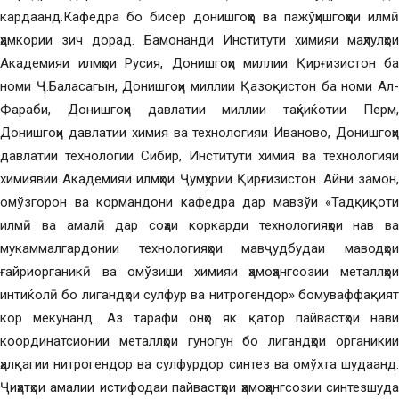
кардаанд.Кафедра бо бисёр донишгоҳҳо ва пажўҳишгоҳҳои илмӣ
ҳамкории зич дорад. Бамонанди Институти химияи маҳлулҳои
Академияи илмҳои Русия, Донишгоҳи миллии Қирғизистон ба
номи Ҷ.Баласагын, Донишгоҳи миллии Қазоқистон ба номи Ал-
Фараби, Донишгоҳи давлатии миллии таҳќиќотии Перм,
Донишгоҳи давлатии химия ва технологияи Иваново, Донишгоҳи
давлатии технологии Сибир, Институти химия ва технологияи
химиявии Академияи илмҳои Ҷумҳурии Қирғизистон. Айни замон,
омўзгорон ва кормандони кафедра дар мавзўи «Тадқиқоти
илмӣ ва амалӣ дар соҳаи коркарди технологияҳои нав ва
мукаммалгардонии технологияҳои мавҷудбудаи маводҳои
ғайриорганикӣ ва омўзиши химияи ҳамоҳангсозии металлҳои
интиќолӣ бо лигандҳои сулфур ва нитрогендор» бомуваффақият
кор мекунанд. Аз тарафи онҳо як қатор пайвастҳои нави
координатсионии металлҳои гуногун бо лигандҳои органикии
ҳалқагии нитрогендор ва сулфурдор синтез ва омўхта шудаанд.
Ҷиҳатҳои амалии истифодаи пайвастҳои ҳамоҳангсозии синтезшуда