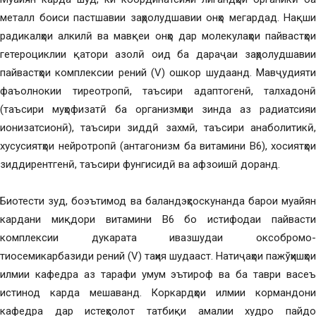
металл боиси пастшавии заҳролудшавии онҳо мегардад. Нақши
радикалҳои алкилӣ ва мавқеи онҳо дар молекулаҳои пайвастҳои
гетероциклии қатори азолӣ оид ба дараҷаи заҳролудшавии
пайвастҳои комплексии рений (V) ошкор шудаанд. Мавҷудияти
фаъолнокии тиреотропӣ, таъсири адаптогенӣ, талхадонӣ
(таъсири муҳофизатӣ ба организмҳои зинда аз радиатсияи
ионизатсионӣ), таъсири зиддӣ захмӣ, таъсири анаболитикӣ,
хусусиятҳои нейротропӣ (антагонизм ба витамини B6), хосиятҳои
зиддирентгенӣ, таъсири фунгисидӣ ва афзоишӣ доранд.
Биотести зуд, боэътимод ва баландэҳсоскунанда барои муайян
кардани миқдори витамини B6 бо истифодаи пайвасти
комплексии дукарата ивазшудаи оксобромо-
тиосемикарбазиди рений (V) таҳия шудааст. Натиҷаҳои пажўҳишҳои
илмии кафедра аз тарафи умум эътироф ва ба таври васеъ
истинод карда мешаванд. Коркардҳои илмии кормандони
кафедра дар истеҳсолот татбиқи амалии худро пайдо