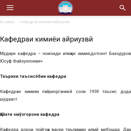
Ба аввал
Кафедраи кимиёи ғайриузвӣ
Кафедраи кимиёи ғайриузвӣ
Мудири кафедра – номзади илмҳои химия,дотсент Баходуров
Юсуф Файзуллоевич
Таърихи таъсисёбии кафедра
Кафедраи химияи ғайриорганикӣ соли 1959 таъсис дода
шудааст.
Ҳайати омўзгорони кафедра
Кафедра дорои пойгоҳи васеи таълимию илмӣ мебошад. Дар