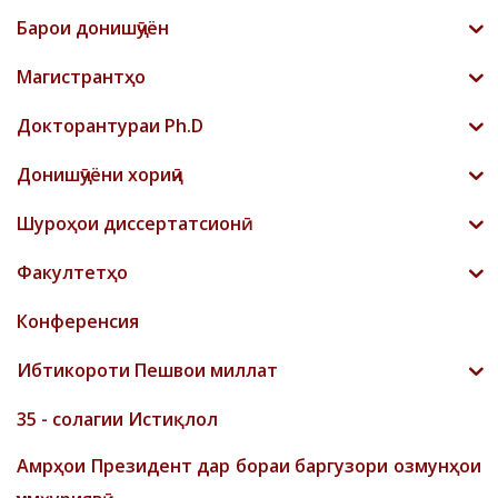
Барои донишҷӯён
Магистрантҳо
Докторантураи Ph.D
Донишҷӯёни хориҷӣ
Шyроҳои диссертатсионӣ
Факултетҳо
Конференсия
Ибтикороти Пешвои миллат
35 - солагии Истиқлол
Амрҳои Президент дар бораи баргузори озмунҳои