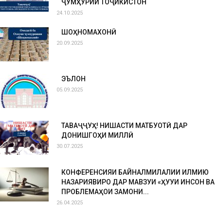
ҶУМҲУРИИ ТОҶИКИСТОН
24.10.2025
ШОҲНОМАХОНӢ
20.09.2025
ЭЪЛОН
05.09.2025
ТАВАҶҶУҲ! НИШАСТИ МАТБУОТӢ ДАР
ДОНИШГОҲИ МИЛЛӢ
30.07.2025
КОНФЕРЕНСИЯИ БАЙНАЛМИЛАЛИИ ИЛМИЮ
НАЗАРИЯВИРО ДАР МАВЗУИ «ҲУҚУҚИ ИНСОН ВА
ПРОБЛЕМАҲОИ ЗАМОНИ...
26.04.2025