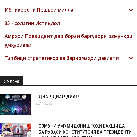
Ибтикороти Пешвои миллат
35 - солагии Истиқлол
Амрҳои Президент дар бораи баргузори озмунҳои
ҷумҳуриявӣ
Татбиқи стратегияҳо ва барномаҳои давлатӣ
Эълонҳо
ДИҚҚАТ! ДИҚҚАТ! ДИҚҚАТ!
28.11.2025
ОЗМУНИ УМУМИДОНИШГОҲӢ БАХШИДА
БА РӮЗҲОИ КОНСТИТУТСИЯ ВА ПРЕЗИДЕНТИ