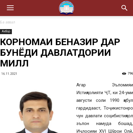
Ба аввал
Ахбор
КОРНОМАИ БЕНАЗИР ДАР
БУНЁДИ ДАВЛАТДОРИИ
МИЛЛӢ
796
16.11.2021
Агар Эъломияи
Истиқлолияти ҶТ, ки 24-уми
августи соли 1990 қабул
гардидааст, Тоҷикистонро
чун давлати соҳибистиқлол
эълон намуда бошад,
Иҷлосияи ХVI Шӯрои Олӣ,