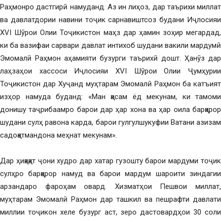
Раҳмонро дастгирӣ намуданд. Аз ин лиҳоз, дар таърихи миллат
ва давлатдории навини тоҷик сарнавиштсоз будани Иҷлосияи
XVI Шӯрои Олии Тоҷикистон маҳз дар ҳамин зоҳир мегардад,
ки ба вазифаи сарвари давлат интихоб шудани вакили мардумӣ
Эмомалӣ Раҳмон аҳамияти бузурги таърихӣ дошт. Ҳанӯз дар
лаҳзаҳои хассоси Иҷлосияи XVI Шӯрои Олии Ҷумҳурии
Тоҷикистон дар Хуҷанд муҳтарам Эмомалӣ Раҳмон ба катъият
изҳор намуда буданд: «Ман қасам ёд мекунам, ки тамоми
донишу таҷрибаамро барои дар ҳар хона ва ҳар оила барқарор
шудани сулҳ равона карда, барои гулгулшукуфии Ватани азизам
садоқатмандона меҳнат мекунам».
Дар ҳиқақат ҷони худро дар хатар гузошту барои мардуми тоҷик
сулҳро барқарор намуд ва барои мардум шароити зиндагии
арзандаро фароҳам овард. Хизматҳои Пешвои миллат,
муҳтарам Эмомалӣ Раҳмон дар ташкил ва пешрафти давлати
миллии тоҷикон хеле бузург аст, зеро дастовардҳои 30 соли