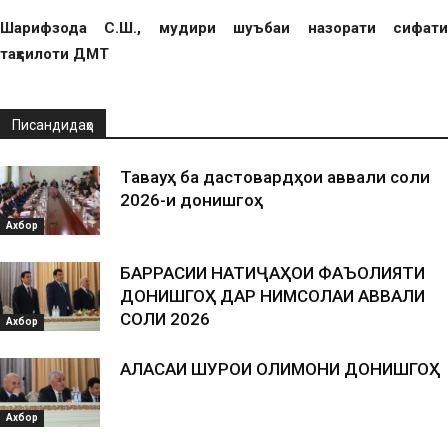
Шарифзода С.Ш., мудири шуъбаи назорати сифати
таҳсилоти ДМТ
Писандидаҳо
Таваҷҷуҳ ба дастовардҳои аввали соли
2026-и донишгоҳ
Ахбор
БАРРАСИИ НАТИҶАҲОИ ФАЪОЛИЯТИ
ДОНИШГОҲ ДАР НИМСОЛАИ АВВАЛИ
СОЛИ 2026
Ахбор
АЛАСАИ ШУРОИ ОЛИМОНИ ДОНИШГОҲ
Ахбор