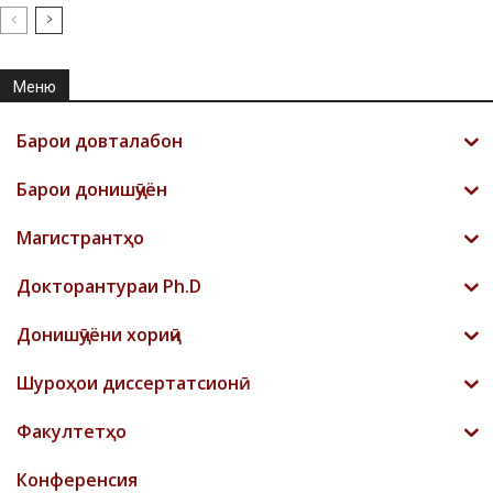
Меню
Барои довталабон
Барои донишҷӯён
Магистрантҳо
Докторантураи Ph.D
Донишҷӯёни хориҷӣ
Шyроҳои диссертатсионӣ
Факултетҳо
Конференсия