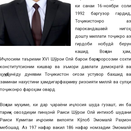
ки санаи 16-ноябри соли
1992 баргузор гардид,
Тоҷикистонро аз
парокандашавӣ нигоҳ
дошту миллати тоҷикро аз
гирдоби нобудӣ берун
кашид. Воқеан ҳам,
Иҷлосияи таърихии ХVI Шӯрои Олӣ барои барқарорсозии сохти
конститутсионии кишвар ва эъмори давлати демократӣ ва
ҳуқуқбунёду дунявии Тоҷикистон оғози устувор бахшид ва
заминаи нахустини ҳамдигарфаҳмиву ризоияти миллӣ ва сулҳи
тоҷиконро фароҳам овард.
Воқеаи муҳиме, ки дар ҷараёни иҷлосия шуда гузашт, ин ба
тариқи овоздиҳии пинҳонӣ Раиси Шӯрои Олӣ интихоб шудани
Раиси Кумитаи иҷроияи вилояти Кӯлоб Эмомалӣ Раҳмон
мебошад. Аз 197 нафар вакил 186 нафар номзадии Эмомалӣ