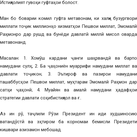
Истиқлолият гувоҳи гуфтаҳои болост.
Ман бо боварии комил гуфта метавонам, ки халқи бузургвори
миллати тоҷик миллионҳо хизматҳои Пешвои миллат, Эмомалӣ
Раҳмонро дар рушд ва бунёди давлатӣ миллӣ мисол оварда
метавонанд.
Масалан: 1. Хомӯш кардани ҷанги шаҳрвандӣ ва барпо
намудани сулҳ; 2. Ба ҷаҳониён муаррифи намудани миллат ва
давлати тоҷикон; 3. Эътироф ва пазирои намудани
ташаббусҳои Пешвои миллат, муҳтарам Эмомалӣ Раҳмон дар
сатҳи ҷаҳонӣ; 4. Муайян ва амалӣ намудани ҳадафҳои
стратегии давлати соҳибистиқлол ва ғ..
Аз ин рӯ, таҷлили Рӯзи Президент ин иди худшиносию
ватандӯстӣ ва эҳтиром ба корномаи бемисли Президети
кишвари азизамон мебошад.