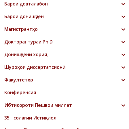
Барои довталабон
Барои донишҷӯён
Магистрантҳо
Докторантураи Ph.D
Донишҷӯёни хориҷӣ
Шyроҳои диссертатсионӣ
Факултетҳо
Конференсия
Ибтикороти Пешвои миллат
35 - солагии Истиқлол