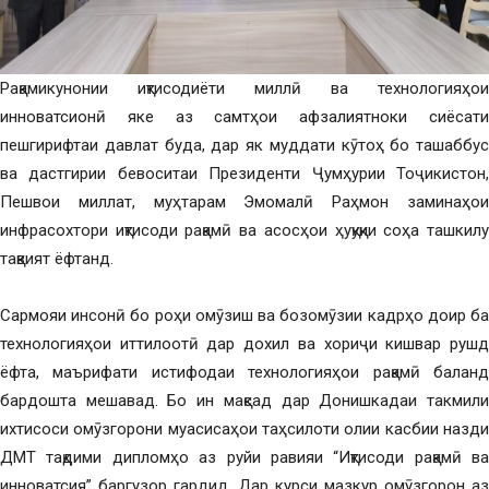
Рақамикунонии иқтисодиёти миллӣ ва технологияҳои
инноватсионӣ яке аз самтҳои афзалиятноки сиёсати
пешгирифтаи давлат буда, дар як муддати кӯтоҳ бо ташаббус
ва дастгирии бевоситаи Президенти Ҷумҳурии Тоҷикистон,
Пешвои миллат, муҳтарам Эмомалӣ Раҳмон заминаҳои
инфрасохтори иқтисоди рақамӣ ва асосҳои ҳуқуқии соҳа ташкилу
тақвият ёфтанд.
Сармояи инсонӣ бо роҳи омӯзиш ва бозомӯзии кадрҳо доир ба
технологияҳои иттилоотӣ дар дохил ва хориҷи кишвар рушд
ёфта, маърифати истифодаи технологияҳои рақамӣ баланд
бардошта мешавад. Бо ин мақсад дар Донишкадаи такмили
ихтисоси омӯзгорони муасисаҳои таҳсилоти олии касбии назди
ДМТ тақдими дипломҳо аз руйи равияи “Иқтисоди рақамӣ ва
инноватсия” баргузор гардид. Дар курси мазкур омӯзгорон аз