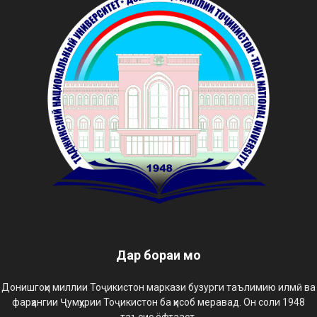
Дар бораи мо
Донишгоҳи миллии Тоҷикистон маркази бузурги таълимию илмӣ ва
фарҳангии Ҷумҳурии Тоҷикистон ба ҳисоб меравад. Он соли 1948
таъсис ёфтааст.