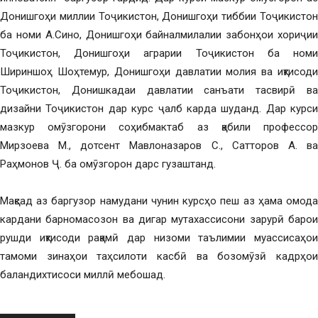
Донишгоҳи миллии Тоҷикистон, Донишгоҳи тиббии Тоҷикистон
ба номи А.Сино, Донишгоҳи байналмилалии забонҳои хориҷии
Тоҷикистон, Донишгоҳи аграрии Тоҷикистон ба номи
Шириншоҳ Шоҳтемур, Донишгоҳи давлатии молия ва иқтисоди
Тоҷикистон, Донишкадаи давлатии санъати тасвирӣ ва
дизайни Тоҷикистон дар курс ҷалб карда шуданд. Дар курси
мазкур омӯзгорони соҳибмактаб аз қабили профессор
Мирзоева М., дотсент Мавлоназаров С., Сатторов А. ва
Раҳмонов Ҷ. ба омӯзгорон дарс гузаштанд.
Мақсад аз баргузор намудани чунин курсҳо пеш аз ҳама омода
кардани барномасозон ва дигар мутахассисони зарурӣ барои
рушди иқтисоди рақамӣ дар низоми таълимии муассисаҳои
тамоми зинаҳои таҳсилоти касбӣ ва бозомӯзӣ кадрҳои
баландихтисоси миллӣ мебошад.