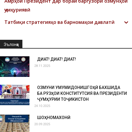
Амрҳои Президент дар бораи баргузори озмунҳои
ҷумҳуриявӣ
Татбиқи стратегияҳо ва барномаҳои давлатӣ
Эълонҳо
ДИҚҚАТ! ДИҚҚАТ! ДИҚҚАТ!
28.11.2025
ОЗМУНИ УМУМИДОНИШГОҲӢ БАХШИДА
БА РӮЗҲОИ КОНСТИТУТСИЯ ВА ПРЕЗИДЕНТИ
ҶУМҲУРИИ ТОҶИКИСТОН
24.10.2025
ШОҲНОМАХОНӢ
20.09.2025