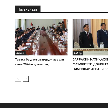
Писандидаҳо
Ахбор
Ахбор
Таваҷҷуҳ ба дастовардҳои аввали
БАРРАСИИ НАТИҶАҲО
соли 2026-и донишгоҳ
ФАЪОЛИЯТИ ДОНИШГ
НИМСОЛАИ АВВАЛИ СО