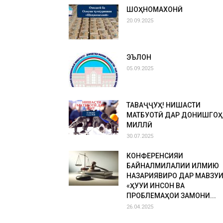
ШОҲНОМАХОНӢ
20.09.2025
ЭЪЛОН
05.09.2025
ТАВАҶҶУҲ! НИШАСТИ
МАТБУОТӢ ДАР ДОНИШГОҲ
МИЛЛӢ
30.07.2025
КОНФЕРЕНСИЯИ
БАЙНАЛМИЛАЛИИ ИЛМИЮ
НАЗАРИЯВИРО ДАР МАВЗУ
«ҲУҚУҚИ ИНСОН ВА
ПРОБЛЕМАҲОИ ЗАМОНИ...
26.04.2025