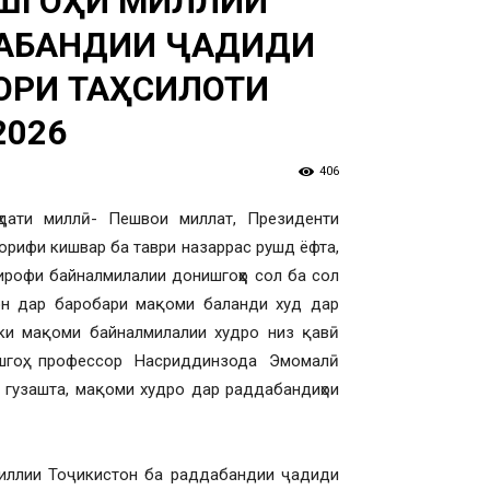
ИШГОҲИ МИЛЛИИ
ДАБАНДИИ ҶАДИДИ
ОРИ ТАҲСИЛОТИ
2026
406
аҳдати миллӣ- Пешвои миллат, Президенти
аорифи кишвар ба таври назаррас рушд ёфта,
тирофи байналмилалии донишгоҳҳо сол ба сол
он дар баробари мақоми баланди худ дар
 ки мақоми байналмилалии худро низ қавӣ
шгоҳ, профессор Насриддинзода Эмомалӣ
ӣ гузашта, мақоми худро дар раддабандиҳои
и миллии Тоҷикистон ба раддабандии ҷадиди