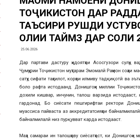
МАҚОМИ НАМОЁНИ ДОН
ТОҶИКИСТОН ДАР РАД
ТАЪСИРИ РУШДИ УСТУВ
ОЛИИ ТАЙМЗ ДАР СОЛИ 
25.06.2026
Дар партави дастуру ҳидоятҳои Асосгузори сулҳу в
Ҷумҳурии Тоҷикистон муҳтарам Эмомалӣ Раҳмон соҳаи м
сатҳу сифати таҳсилот, корҳои илмиву тадқиқотӣ ва эъ
боло рафта истодаанд. Донишгоҳи миллии Тоҷикист
дохили кишвар, инчунин, талош варзида истодааст,
гардонад. Бо сиёсати пешгирифтаи ректори Дони
муассиса пайваста аз аккредитатсияҳои байналмилал
байналмилалӣ низ пурқувват карда истодааст.
Маҳз самараи ин талошҳову сиёсатҳост, ки Донишгоҳ