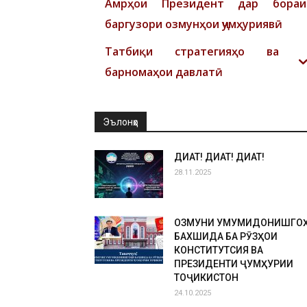
Амрҳои Президент дар бораи
баргузори озмунҳои ҷумҳуриявӣ
Татбиқи стратегияҳо ва
барномаҳои давлатӣ
Эълонҳо
ДИҚҚАТ! ДИҚҚАТ! ДИҚҚАТ!
28.11.2025
ОЗМУНИ УМУМИДОНИШГО
БАХШИДА БА РӮЗҲОИ
КОНСТИТУТСИЯ ВА
ПРЕЗИДЕНТИ ҶУМҲУРИИ
ТОҶИКИСТОН
24.10.2025