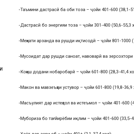
-Таъмини дастрасӣ ба оби тоза – ҷойи 401-600 (38,1-51
-Дастрасӣ бо энергияи тоза – ҷойи 301-400 (50,6-55,3 х
-Меҳнати арзанда ва рушди иқтисодӣ – ҷойи 801-1000 (7
-Мусоидат дар рушди саноат, навоварӣ ва зерсохтори ус
И
-Коҳиш додани нобаробарӣ – ҷойи 601-800 (28,3-41,4 хо
-Макон ва мавзеъҳои устувор – ҷойи 601-800 (19,8-36,9 
-Масъулият дар истеҳсол ва истеъмол – ҷойи 401-600 (4
И
-Мубориза бо тағйирёбии иқлим – ҷойи 401-600 (33,5-45
-Ҳаёт дар зери об – ҷойи 401+ (2,1-37,4 хол);