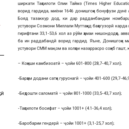
ширкати Таҳсилоти Олии Таймз (Times Higher Educat
ворид гардида, миёни 1646 донишгоҳи бонуфузи дунё 
Бояд тазаккур дод, ки дар радданбандии номбаршу
устувори Созмони Миллали Муттаҳид баҳогузорӣ карда
гирифтани 33,1-53,6 хол аз рӯйи ҳамаи нишондодҳо, ав
ба ин раддабандӣ ворид гардид. Яъне, Донишгоҳи м
устувори СММ мақом ва холҳои назаррасро соҳиб гашт,
– Коҳиши камбизоатӣ – ҷойи 601-800 (28,7-40,7 хол);
-Барҳам додани сатҳи гуруснагӣ – ҷойи 401-600 (29,7-46,9
-Беҳдошти саломатӣ – ҷойи 801-1000 (33,5-43,7 хол);
ҲӢ
-Таҳсилоти босифат – ҷойи 1001+ (4.1-36,4 хол);
-Баробарии гендерӣ – ҷойи 1001+ (3,1-25,7 хол);