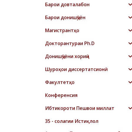
Барои довталабон
Барои донишҷӯён
Магистрантҳо
Докторантураи Ph.D
Донишҷӯёни хориҷӣ
Шyроҳои диссертатсионӣ
Факултетҳо
Конференсия
Ибтикороти Пешвои миллат
35 - солагии Истиқлол