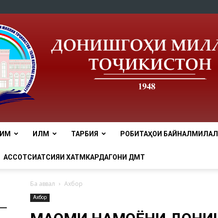
ЛИМ
ИЛМ
ТАРБИЯ
РОБИТАҲОИ БАЙНАЛМИЛАЛӢ
tnu
АССОТСИАТСИЯИ ХАТМКАРДАГОНИ ДМТ
Ба аввал
Ахбор
Ахбор