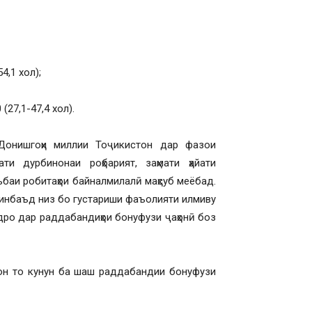
4,1 хол);
27,1-47,4 хол).
Донишгоҳи миллии Тоҷикистон дар фазои
ти дурбинонаи роҳбарият, заҳмати ҳайати
баи робитаҳои байналмилалӣ маҳсуб меёбад.
минбаъд низ бо густариши фаъолияти илмиву
дро дар раддабандиҳои бонуфузи ҷаҳонӣ боз
тон то кунун ба шаш раддабандии бонуфузи