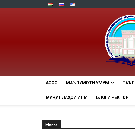
АСОСӢ
МАЪЛУМОТИ УМУМӢ
ТАЪ
МАҶАЛЛАҲОИ ИЛМӢ
БЛОГИ РЕКТОР
Меню