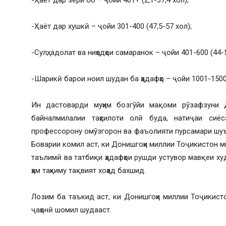
-Ҳаёт дар хушкӣ – ҷойи 301-400 (47,5-57 хол);
-Сулҳ, адолат ва ниҳодҳои самаранок – ҷойи 401-600 (44-5
-Шарикӣ барои ноил шудан ба ҳадафҳо – ҷойи 1001-1500 (
Ин дастоварди муҳим бозгӯйи мақоми рӯзафзуни 
байналмилалии таҳсилоти олӣ буда, натиҷаи сиёса
профессорону омӯзгорон ва фаъолияти пурсамари шуъ
Боварии комил аст, ки Донишгоҳи миллии Тоҷикистон 
таълимӣ ва татбиқи ҳадафҳои рушди устувор мавқеи ху
ҳам таҳкиму тақвият хоҳад бахшид.
Лозим ба таъкид аст, ки Донишгоҳи миллии Тоҷикис
ҷаҳонӣ шомил шудааст.