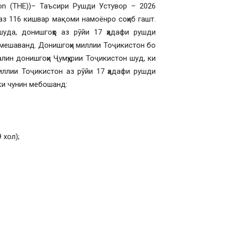
ion (THE))– Таъсири Рушди Устувор – 2026
аз 116 кишвар мақоми намоёнро соҳиб гашт.
да, донишгоҳҳо аз рӯйи 17 ҳадафи рушди
 мешаванд. Донишгоҳи миллии Тоҷикистон бо
валин донишгоҳи Ҷумҳурии Тоҷикистон шуд, ки
иллии Тоҷикистон аз рӯйи 17 ҳадафи рушди
 ки чунин мебошанд:
 хол);