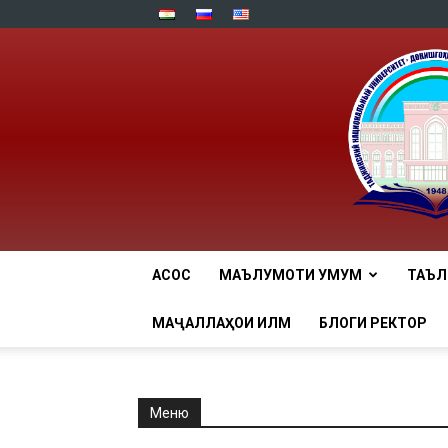
АСОСӢ
МАЪЛУМОТИ УМУМӢ
ТАЪ
МАҶАЛЛАҲОИ ИЛМӢ
БЛОГИ РЕКТОР
Меню