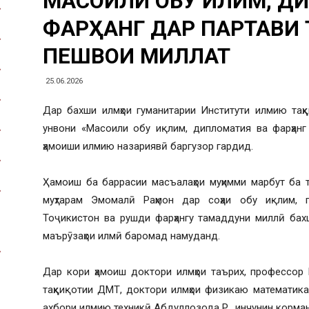
МАСОИЛИ ОБУ ИҚЛИМ, Д
ФАРҲАНГ ДАР ПАРТАВИ
ПЕШВОИ МИЛЛАТ
25.06.2026
Дар бахши илмҳои гуманитарии Институти илмию таҳқ
унвони «Масоили обу иқлим, дипломатия ва фарҳанг
ҳамоиши илмию назариявӣ баргузор гардид.
Ҳамоиш ба баррасии масъалаҳои муҳимми марбут ба 
муҳтарам Эмомалӣ Раҳмон дар соҳаи обу иқлим, г
Тоҷикистон ва рушди фарҳангу тамаддуни миллӣ бах
маърӯзаҳои илмӣ баромад намуданд.
Дар кори ҳамоиш доктори илмҳои таърих, профессор
таҳқиқотии ДМТ, доктори илмҳои физикаю математика
ахбори илмию техникӣ Абдуллозода Р., инчунин корм