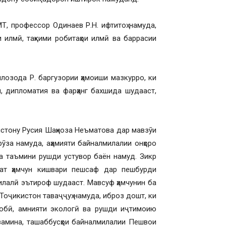
, профессор Одинаев Р.Н. ифтитоҳ намуда,
 илмӣ, таҳкими робитаҳои илмӣ ва баррасии
озода Р. баргузории ҳамоиши мазкурро, ки
м, дипломатия ва фарҳанг бахшида шудааст,
кистону Русия Шаҳноза Неъматова дар мавзӯи
ӯза намуда, аҳамияти байналмилалии онҳоро
ва таъмини рушди устувор баён намуд. Зикр
лат ҳамчун кишвари пешсаф дар пешбурди
илалӣ эътироф шудааст. Мавсуф ҳамчунин ба
Тоҷикистон таваҷҷуҳ намуда, иброз дошт, ки
 обӣ, амнияти экологӣ ва рушди иҷтимоию
замина, ташаббусҳои байналмилалии Пешвои