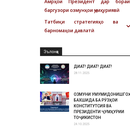
Амрҳои Президент дар бораи
баргузори озмунҳои ҷумҳуриявӣ
Татбиқи стратегияҳо ва
барномаҳои давлатӣ
Эълонҳо
ДИҚҚАТ! ДИҚҚАТ! ДИҚҚАТ!
28.11.2025
ОЗМУНИ УМУМИДОНИШГО
БАХШИДА БА РӮЗҲОИ
КОНСТИТУТСИЯ ВА
ПРЕЗИДЕНТИ ҶУМҲУРИИ
ТОҶИКИСТОН
24.10.2025