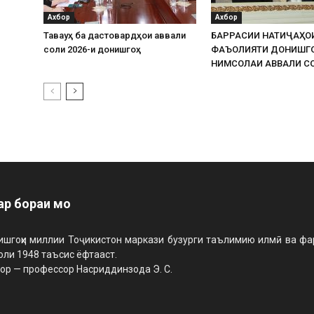
Ахбор
Ахбор
Таваҷҷуҳ ба дастовардҳои аввали
БАРРАСИИ НАТИҶАҲО
соли 2026-и донишгоҳ
ФАЪОЛИЯТИ ДОНИШГ
НИМСОЛАИ АВВАЛИ СО
ар бораи мо
шгоҳи миллии Тоҷикистон маркази бузурги таълимию илмӣ ва фарҳ
оли 1948 таъсис ёфтааст.
ор — профессор Насриддинзода Э. С.