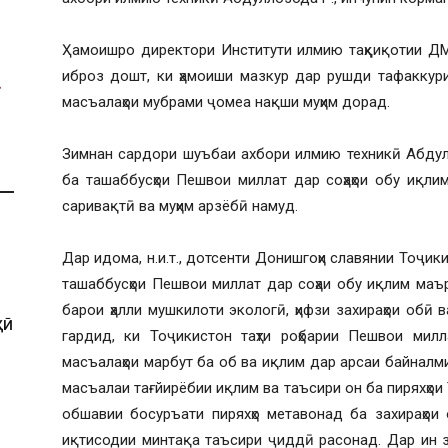
Ҳамоишро директори Институти илмию таҳқиқотии ДМТ
иброз дошт, ки ҳамоиши мазкур дар рушди тафаккури
масъалаҳои мубрами ҷомеа нақши муҳим дорад.
Зимнан сардори шуъбаи ахбори илмию техникӣ Абдулл
ба ташаббусҳои Пешвои миллат дар соҳаҳои обу иқли
саривақтӣ ва муҳим арзёбӣ намуд.
Дар идома, н.и.т., дотсенти Донишгоҳи славянии Тоҷи
ташаббусҳои Пешвои миллат дар соҳаи обу иқлим маър
барои ҳалли мушкилоти экологӣ, ҳифзи захираҳои обӣ 
ҲӢ
гардид, ки Тоҷикистон таҳти роҳбарии Пешвои мил
масъалаҳои марбут ба об ва иқлим дар арсаи байналм
масъалаи тағйирёбии иқлим ва таъсири он ба пиряхҳои 
обшавии босуръати пиряхҳо метавонад ба захираҳои
иқтисодии минтақа таъсири ҷиддӣ расонад. Дар ин 