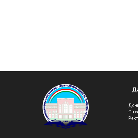
Д
Дони
Он с
Рект