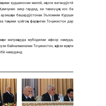
таҳкими худшиносии миллӣ, эҳсоси ватандӯстӣ
Ҳамчунин зикр гардид, ки таваҷҷуҳи хос ба
а арзишҳои башардӯстонаи Эъломияи Куруши
а таҳкими ҷойгоҳи фарҳангии Тоҷикистон дар
ҳои матраҳшуда мубодилаи афкор намуда,
узи байналмилалии Тоҷикистон, ҳифзи муҳити
ёбӣ намуданд.