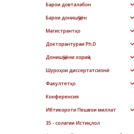
Барои довталабон
Барои донишҷӯён
Магистрантҳо
Докторантураи Ph.D
Донишҷӯёни хориҷӣ
Шyроҳои диссертатсионӣ
Факултетҳо
Конференсия
Ибтикороти Пешвои миллат
35 - солагии Истиқлол