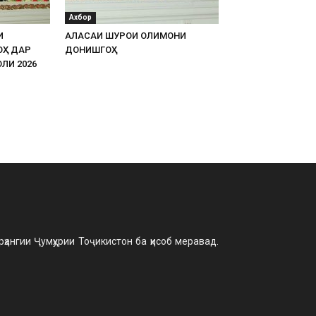
Ахбор
И
АЛАСАИ ШУРОИ ОЛИМОНИ
ОҲ ДАР
ДОНИШГОҲ
ЛИ 2026
ангии Ҷумҳурии Тоҷикистон ба ҳисоб меравад.