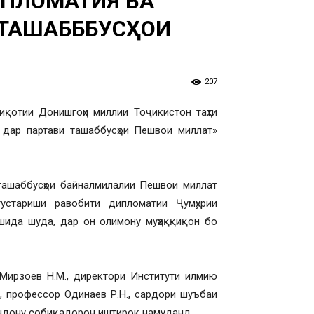
ИПЛОМАТИЯ ВА
 ТАШАБББУСҲОИ
207
иқотии Донишгоҳи миллии Тоҷикистон таҳти
 дар партави ташаббусҳои Пешвои миллат»
ташаббусҳои байналмилалии Пешвои миллат
устариши равобити дипломатии Ҷумҳурии
шида шуда, дар он олимону муҳаққиқон бо
 Мирзоев Н.М., директори Институти илмию
, профессор Одинаев Р.Н., сардори шуъбаи
андону собиқадорон иштирок намуданд.