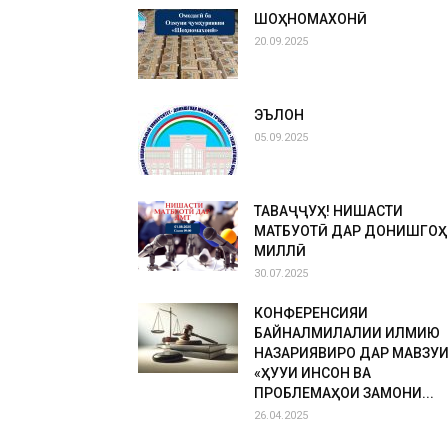
ШОҲНОМАХОНӢ
20.09.2025
ЭЪЛОН
05.09.2025
ТАВАҶҶУҲ! НИШАСТИ
МАТБУОТӢ ДАР ДОНИШГОҲ
МИЛЛӢ
30.07.2025
КОНФЕРЕНСИЯИ
БАЙНАЛМИЛАЛИИ ИЛМИЮ
НАЗАРИЯВИРО ДАР МАВЗУ
«ҲУҚУҚИ ИНСОН ВА
ПРОБЛЕМАҲОИ ЗАМОНИ...
26.04.2025