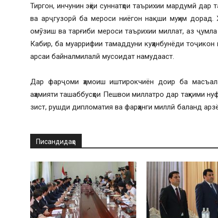
Тиргон, инчунин эҳёи суннатҳои таърихии мардумӣ дар 
ва арҷгузорӣ ба мероси ниёгон нақши муҳим дорад. 
омӯзиш ва тарғиби мероси таърихии миллат, аз ҷумл
Кабир, ба муаррифии тамаддуни куҳанбунёди тоҷикон в
арсаи байналмилалӣ мусоидат намудааст.
Дар фарҷоми ҳамоиш иштирокчиён доир ба масъала
аҳамияти ташаббусҳои Пешвои миллатро дар таҳкими нуф
зист, рушди дипломатия ва фарҳанги миллӣ баланд арз
Писандидаҳо