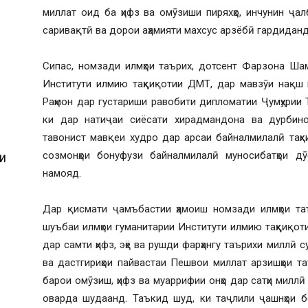
миллат оид ба ҳифз ва омӯзиши пиряхҳо, инчунин ҷал
саривақтӣ ва дорои аҳамияти махсус арзёбӣ гардиданд
Сипас, номзади илмҳои таърих, дотсент Фарзона Ша
Институти илмию таҳқиқотии ДМТ, дар мавзӯи нақш 
Раҳмон дар густариши равобити дипломатии Ҷумҳурии
ки дар натиҷаи сиёсати хирадмандона ва дурбино
тавонист мавқеи худро дар арсаи байналмилалӣ таҳки
созмонҳои бонуфузи байналмилалӣ муносибатҳои дӯ
И
намояд.
Дар қисмати ҷамъбастии ҳамоиш номзади илмҳои таъ
шуъбаи илмҳои гуманитарии Институти илмию таҳқиқо
И
дар самти ҳифз, эҳё ва рушди фарҳангу таърихи миллӣ 
ва дастгириҳои пайвастаи Пешвои миллат арзишҳои таъ
барои омӯзиш, ҳифз ва муаррифии онҳо дар сатҳи милл
оварда шудаанд. Таъкид шуд, ки таҷлили ҷашнҳои б