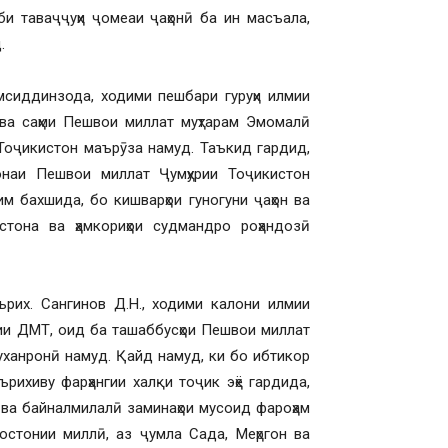
би таваҷҷуҳи ҷомеаи ҷаҳонӣ ба ин масъала,
.
мсиддинзода, ходими пешбари гуруҳи илмии
ва саҳми Пешвои миллат муҳтарам Эмомалӣ
 Тоҷикистон маърӯза намуд. Таъкид гардид,
наи Пешвои миллат Ҷумҳурии Тоҷикистон
м бахшида, бо кишварҳои гуногуни ҷаҳон ва
стона ва ҳамкориҳои судмандро роҳандозӣ
рих. Сангинов Д.Н., ходими калони илмии
тии ДМТ, оид ба ташаббусҳои Пешвои миллат
суханронӣ намуд. Қайд намуд, ки бо ибтикор
рихиву фарҳангии халқи тоҷик эҳё гардида,
ӣ ва байналмилалӣ заминаҳои мусоид фароҳам
остонии миллӣ, аз ҷумла Сада, Меҳргон ва