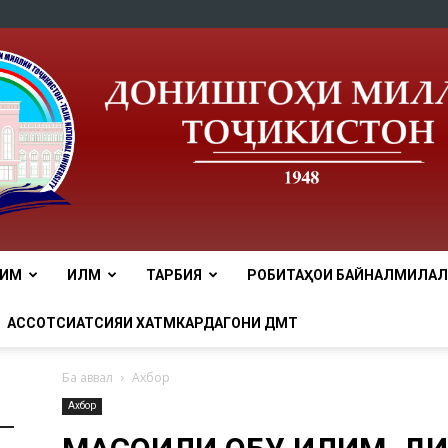
ЛИМ
ИЛМ
ТАРБИЯ
РОБИТАҲОИ БАЙНАЛМИЛАЛӢ
tnu
АССОТСИАТСИЯИ ХАТМКАРДАГОНИ ДМТ
Ба аввал
Ахбор
Ахбор