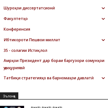
Шyроҳои диссертатсионӣ
Факултетҳо
Конференсия
Ибтикороти Пешвои миллат
35 - солагии Истиқлол
Амрҳои Президент дар бораи баргузори озмунҳои
ҷумҳуриявӣ
Татбиқи стратегияҳо ва барномаҳои давлатӣ
Эълонҳо