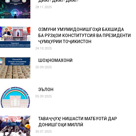
ДИҚҚАТ! ДИҚҚАТ! ДИҚҚАТ!
28.11.2025
ОЗМУНИ УМУМИДОНИШГОҲӢ БАХШИДА
БА РӮЗҲОИ КОНСТИТУТСИЯ ВА ПРЕЗИДЕНТИ
ҶУМҲУРИИ ТОҶИКИСТОН
24.10.2025
ШОҲНОМАХОНӢ
20.09.2025
ЭЪЛОН
05.09.2025
ТАВАҶҶУҲ! НИШАСТИ МАТБУОТӢ ДАР
ДОНИШГОҲИ МИЛЛӢ
30.07.2025