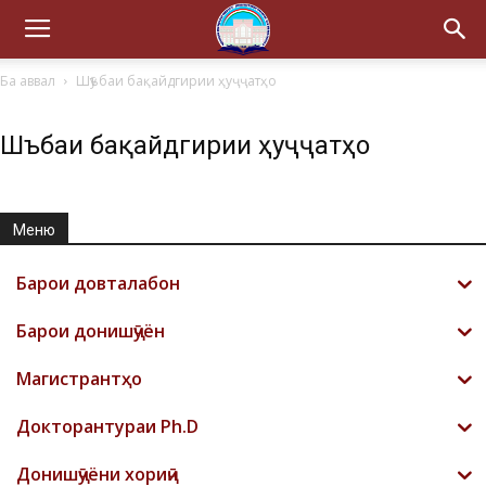
Ба аввал
Шӯъбаи бақайдгирии ҳуҷҷатҳо
Шӯъбаи бақайдгирии ҳуҷҷатҳо
Меню
Барои довталабон
Барои донишҷӯён
Магистрантҳо
Докторантураи Ph.D
Донишҷӯёни хориҷӣ