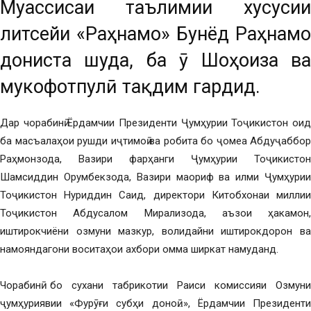
Муассисаи таълимии хусусии
литсейи «Раҳнамо» Бунёд Раҳнамо
дониста шуда, ба ӯ Шоҳҷоиза ва
мукофотпулӣ тақдим гардид.
Дар чорабинӣ Ёрдамчии Президенти Ҷумҳурии Тоҷикистон оид
ба масъалаҳои рушди иҷтимоӣ ва робита бо ҷомеа Абдуҷаббор
Раҳмонзода, Вазири фарҳанги Ҷумҳурии Тоҷикистон
Шамсиддин Орумбекзода, Вазири маориф ва илми Ҷумҳурии
Тоҷикистон Нуриддин Саид, директори Китобхонаи миллии
Тоҷикистон Абдусалом Мирализода, аъзои ҳакамон,
иштирокчиёни озмуни мазкур, волидайни иштирокдорон ва
намояндагони воситаҳои ахбори омма ширкат намуданд.
Чорабинӣ бо сухани табрикотии Раиси комиссияи Озмуни
ҷумҳуриявии «Фурӯғи субҳи доноӣ…», Ёрдамчии Президенти