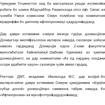
Ҷумҳурии Тоҷикистон оид ба масъалаҳои рушди иҷтимоӣ ва
робита бо ҷомеа Абдуҷаббор Раҳмонзода оғоз ёфт. Сипас аз
ҷониби Раиси комиссияи Озмун ғолибони чор номинатсия
муаррифӣ ва бо диплому ифтихорномаҳо қадрдонӣ шуданд.
Дар даври хотимавии озмуни мазкур гурӯҳи донишҷӯёни
Донишгоҳи миллӣ фаъолона иштирок намуда, сазовори ҷойҳои
намоён гардиданд. Донишҷӯи курси 2-юми факултети
муносибатҳои байналхалқӣ Шабнам Одинаева аз ҷумлаи
донишҷӯёнест, ки дар номинатсияи «Аз ёд кардану хондани
осори адабиёти ҷаҳон» сазовори ҷойи аввал гардид.
Ректори ДМТ, академик Имомзода М.С. дар вохӯрӣ бо
иштирокчиёни даври хотимавии Озмуни ҷумҳуриявии «Фурӯғи
субҳи доноӣ…» донишҷӯёнро самимона табрик намуда, бо
«Ифтихорнома» ва мукофотпулӣ қадрдонӣ намуд.