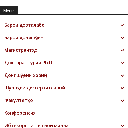
Меню
Барои довталабон
Барои донишҷӯён
Магистрантҳо
Докторантураи Ph.D
Донишҷӯёни хориҷӣ
Шyроҳои диссертатсионӣ
Факултетҳо
Конференсия
Ибтикороти Пешвои миллат