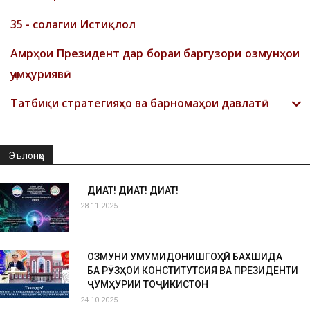
35 - солагии Истиқлол
Амрҳои Президент дар бораи баргузори озмунҳои
ҷумҳуриявӣ
Татбиқи стратегияҳо ва барномаҳои давлатӣ
Эълонҳо
ДИҚҚАТ! ДИҚҚАТ! ДИҚҚАТ!
28.11.2025
ОЗМУНИ УМУМИДОНИШГОҲӢ БАХШИДА
БА РӮЗҲОИ КОНСТИТУТСИЯ ВА ПРЕЗИДЕНТИ
ҶУМҲУРИИ ТОҶИКИСТОН
24.10.2025