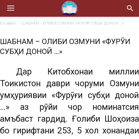
Ба аввал
ШАБНАМ – ҒОЛИБИ ОЗМУНИ «ФУРӮҒИ СУБҲИ ДОНОӢ …»
ШАБНАМ – ҒОЛИБИ ОЗМУНИ «ФУРӮҒИ
СУБҲИ ДОНОӢ …»
Дар Китобхонаи миллии
Тоҷикистон даври чоруми Озмуни
ҷумҳуриявии «Фурӯғи субҳи доноӣ
…» аз рӯйи чор номинатсия
ҷамъбаст гардид. Ғолиби Шоҳҷоиза
бо гирифтани 253, 5 хол хонандаи