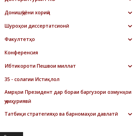
Донишҷӯёни хориҷӣ
Шyроҳои диссертатсионӣ
Факултетҳо
Конференсия
Ибтикороти Пешвои миллат
35 - солагии Истиқлол
Амрҳои Президент дар бораи баргузори озмунҳои
ҷумҳуриявӣ
Татбиқи стратегияҳо ва барномаҳои давлатӣ