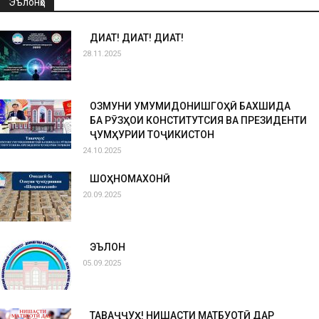
Эълонҳо
ДИҚҚАТ! ДИҚҚАТ! ДИҚҚАТ!
28.11.2025
ОЗМУНИ УМУМИДОНИШГОҲӢ БАХШИДА
БА РӮЗҲОИ КОНСТИТУТСИЯ ВА ПРЕЗИДЕНТИ
ҶУМҲУРИИ ТОҶИКИСТОН
24.10.2025
ШОҲНОМАХОНӢ
20.09.2025
ЭЪЛОН
05.09.2025
ТАВАҶҶУҲ! НИШАСТИ МАТБУОТӢ ДАР