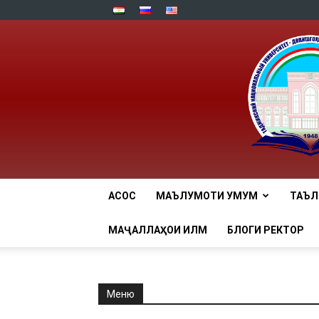
АСОСӢ
МАЪЛУМОТИ УМУМӢ
ТАЪ
МАҶАЛЛАҲОИ ИЛМӢ
БЛОГИ РЕКТОР
Меню