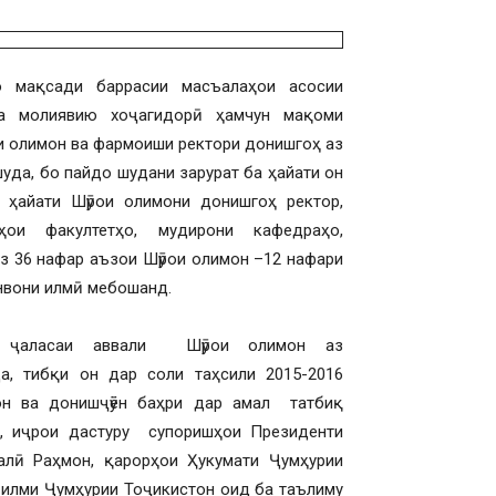
о мақсади баррасии масъалаҳои асосии
а молиявию хоҷагидорӣ ҳамчун мақоми
 олимон ва фармоиши ректори донишгоҳ аз
шуда, бо пайдо шудани зарурат ба ҳайати он
 ҳайати Шӯрои олимони донишгоҳ ректор,
ҳои факултетҳо, мудирони кафедраҳо,
з 36 нафар аъзои Шӯрои олимон –12 нафари
унвони илмӣ мебошанд.
р ҷаласаи аввали Шӯрои олимон аз
а, тибқи он дар соли таҳсили 2015-2016
он ва донишҷӯён баҳри дар амал татбиқ
, иҷрои дастуру супоришҳои Президенти
алӣ Раҳмон, қарорҳои Ҳукумати Ҷумҳурии
 илми Ҷумҳурии Тоҷикистон оид ба таълиму