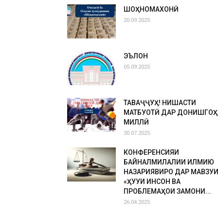
ШОҲНОМАХОНӢ
20.09.2025
ЭЪЛОН
05.09.2025
ТАВАҶҶУҲ! НИШАСТИ
МАТБУОТӢ ДАР ДОНИШГОҲ
МИЛЛӢ
30.07.2025
КОНФЕРЕНСИЯИ
БАЙНАЛМИЛАЛИИ ИЛМИЮ
НАЗАРИЯВИРО ДАР МАВЗУ
«ҲУҚУҚИ ИНСОН ВА
ПРОБЛЕМАҲОИ ЗАМОНИ...
26.04.2025