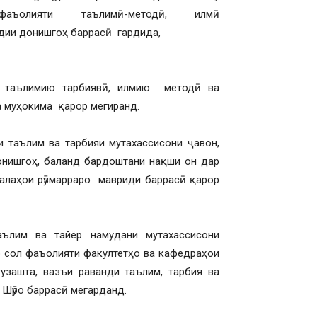
яти таълимӣ-методӣ, илмӣ
одии донишгоҳ баррасӣ гардида,
и таълимию тарбиявӣ, илмию методӣ ва
 муҳокима қарор мегиранд.
и таълим ва тарбияи мутахассисони ҷавон,
нишгоҳ, баланд бардоштани нақши он дар
алаҳои рӯзмарраро мавриди баррасӣ қарор
аълим ва тайёр намудани мутахассисони
ар сол фаъолияти факултетҳо ва кафедраҳои
узашта, вазъи раванди таълим, тарбия ва
 Шӯро баррасӣ мегарданд.