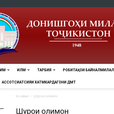
ЛИМ
ИЛМ
ТАРБИЯ
РОБИТАҲОИ БАЙНАЛМИЛАЛӢ
tnu
АССОТСИАТСИЯИ ХАТМКАРДАГОНИ ДМТ
Ба аввал
Шурои олимон
Шурои олимон