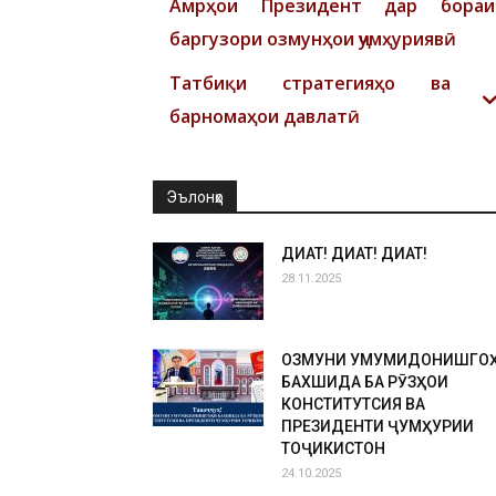
Амрҳои Президент дар бораи
баргузори озмунҳои ҷумҳуриявӣ
Татбиқи стратегияҳо ва
барномаҳои давлатӣ
Эълонҳо
ДИҚҚАТ! ДИҚҚАТ! ДИҚҚАТ!
28.11.2025
ОЗМУНИ УМУМИДОНИШГО
БАХШИДА БА РӮЗҲОИ
КОНСТИТУТСИЯ ВА
ПРЕЗИДЕНТИ ҶУМҲУРИИ
ТОҶИКИСТОН
24.10.2025