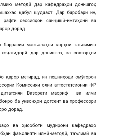
илмию методӣ дар кафедраҳои донишгоҳ
шаххас қабул шудааст. Дар баробари ин,
а рафти сессияҳои cанҷишӣ-имтиҳонӣ ва
арор дорад.
о баррасии масъалаҳои корҳои таълимию
 хоҷагидорӣ дар донишгоҳ ва сохторҳои
ро қарор мегирад, ин пешниҳоди омӯзгорон
ссории Комиссияи олии аттестатсионии ФР
едитатсияи Вазорати маориф ва илми
бонро ба унвонҳои дотсент ва профессори
сро дорад.
раҳо ва ҳисоботи мудирони кафедраҳо
абҳаи фаъолияти илмӣ-методӣ, таълимӣ ва