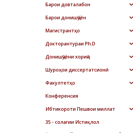
Барои довталабон
Барои донишҷӯён
Магистрантҳо
Докторантураи Ph.D
Донишҷӯёни хориҷӣ
Шyроҳои диссертатсионӣ
Факултетҳо
Конференсия
Ибтикороти Пешвои миллат
35 - солагии Истиқлол