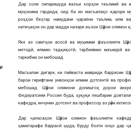
Дар соли сипаришуда вазъи корҳои таълимӣ ва 
муҳокима гардида, оид ба ин масъалаҳо қарори му
роҳҳои беҳтар намудани ҷараёни таълим, илм в
натиҷаҳои он дар мадди назари аъзои Шӯрои олимон қ
Яке аз самтҳои асосӣ ва муҳимми фаъолияти Шӯр
методӣ, илмию тадқиқотӣ, тарбиявию маъмурӣ ва
таркибии он мебошад.
И
Масъалаи дигаре, ки пайваста мавриди баррасии Шӯ
барои гирифтани унвонҳои илмии дотсентӣ ва профе
мебошад. Шӯрои олимони донишгоҳ дорои аккр
Федератсияи Россия буда, ҳуқуқи пешбарии довтала
кафедра, инчунин дотсент ва профессор аз рӯйи ихтисо
И
Дар ҷаласаҳои Шӯрои олимон фаъолияти кафед
ҳаматарафа баррасӣ шуда, бурду бохти онҳо дар ҷ