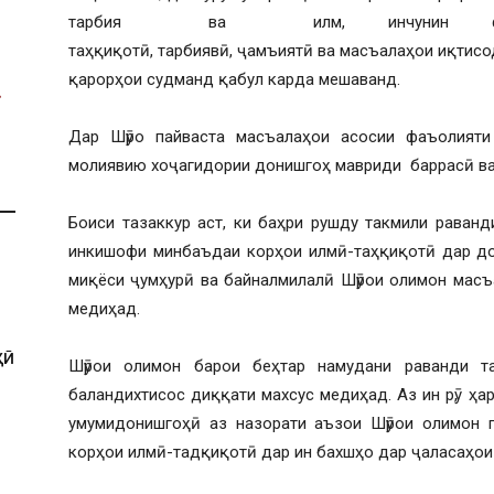
тарбия ва илм, инчунин фаъоли
таҳқиқотӣ, тарбиявӣ, ҷамъиятӣ ва масъалаҳои иқтис
қарорҳои судманд қабул карда мешаванд.
Дар Шӯро пайваста масъалаҳои асосии фаъолият
молиявию хоҷагидории донишгоҳ мавриди баррасӣ ва
Боиси тазаккур аст, ки баҳри рушду такмили раванд
инкишофи минбаъдаи корҳои илмӣ-таҳқиқотӣ дар до
миқёси ҷумҳурӣ ва байналмилалӣ Шӯрои олимон масъ
медиҳад.
ҲӢ
Шӯрои олимон барои беҳтар намудани раванди т
баландихтисос диққати махсус медиҳад. Аз ин рӯ, ҳ
умумидонишгоҳӣ аз назорати аъзои Шӯрои олимон г
корҳои илмӣ-тадқиқотӣ дар ин бахшҳо дар ҷаласаҳои