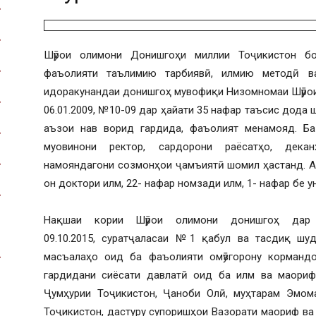
Шӯрои олимони Донишгоҳи миллии Тоҷикистон б
фаъолияти таълимию тарбиявӣ, илмию методӣ в
идоракунандаи донишгоҳ мувофиқи Низомномаи Шӯрои
06.01.2009, №10-09 дар ҳайати 35 нафар таъсис дода 
аъзои нав ворид гардида, фаъолият менамояд. Ба
муовинони ректор, сардорони раёсатҳо, декан
намояндагони созмонҳои ҷамъиятӣ шомил ҳастанд. А
он доктори илм, 22- нафар номзади илм, 1- нафар бе 
Нақшаи кории Шӯрои олимони донишгоҳ да
09.10.2015, суратҷаласаи №1 қабул ва тасдиқ шуд
масъалаҳо оид ба фаъолияти омӯзгорону корманд
гардидани сиёсати давлатӣ оид ба илм ва маориф
Ҷумҳурии Тоҷикистон, Ҷаноби Олӣ, муҳтарам Эмом
Тоҷикистон, дастуру супоришҳои Вазорати маориф ва