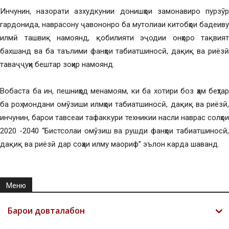
Инчунин, назорати азхудкунии донишҳои замонавиро пурзӯр
гардонида, наврасону ҷавононро ба мутолиаи китобҳои бадеиву
илмӣ ташвиқ намоянд, қобилияти эҷодии онҳоро тақвият
бахшанд ва ба таълими фанҳои табиатшиносӣ, дақиқ ва риёзӣ
таваҷҷуҳи бештар зоҳир намоянд.
Вобаста ба ин, пешниҳод менамоям, ки ба хотири боз ҳам беҳтар
ба роҳ мондани омӯзиши илмҳои табиатшиносӣ, дақиқ ва риёзӣ,
инчунин, барои тавсеаи тафаккури техникии насли наврас солҳои
2020 -2040 “Бистсолаи омӯзиш ва рушди фанҳои табиатшиносӣ,
дақиқ ва риёзӣ дар соҳаи илму маориф” эълон карда шаванд.
Меню
Барои довталабон