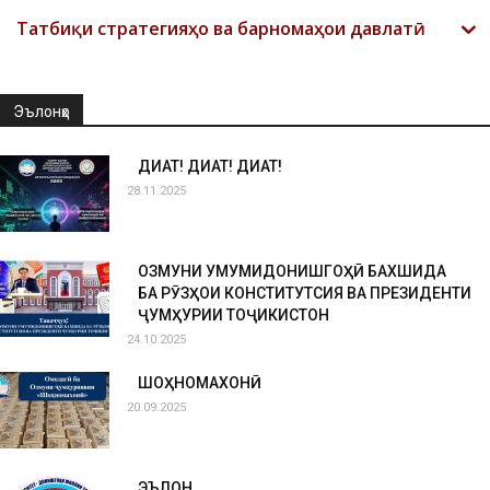
Татбиқи стратегияҳо ва барномаҳои давлатӣ
Эълонҳо
ДИҚҚАТ! ДИҚҚАТ! ДИҚҚАТ!
28.11.2025
ОЗМУНИ УМУМИДОНИШГОҲӢ БАХШИДА
БА РӮЗҲОИ КОНСТИТУТСИЯ ВА ПРЕЗИДЕНТИ
ҶУМҲУРИИ ТОҶИКИСТОН
24.10.2025
ШОҲНОМАХОНӢ
20.09.2025
ЭЪЛОН