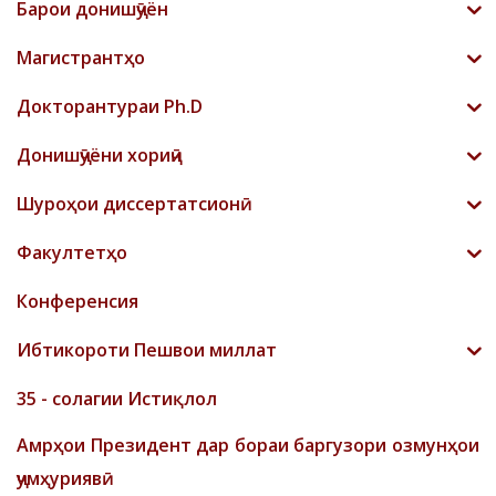
Барои донишҷӯён
Магистрантҳо
Докторантураи Ph.D
Донишҷӯёни хориҷӣ
Шyроҳои диссертатсионӣ
Факултетҳо
Конференсия
Ибтикороти Пешвои миллат
35 - солагии Истиқлол
Амрҳои Президент дар бораи баргузори озмунҳои
ҷумҳуриявӣ