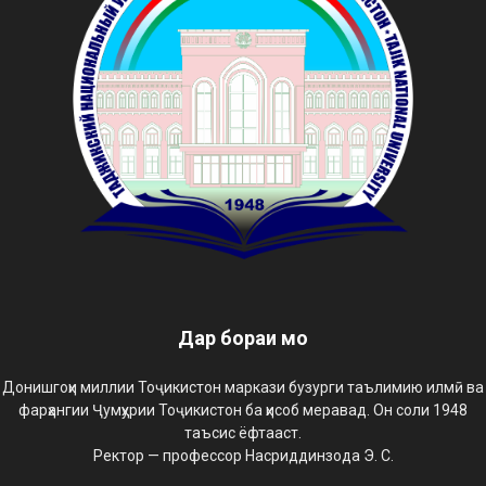
Дар бораи мо
Донишгоҳи миллии Тоҷикистон маркази бузурги таълимию илмӣ ва
фарҳангии Ҷумҳурии Тоҷикистон ба ҳисоб меравад. Он соли 1948
таъсис ёфтааст.
Ректор — профессор Насриддинзода Э. С.