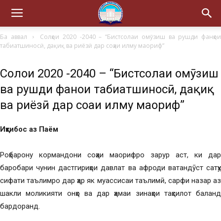
Ба аввал
Солҳои 2020 -2040 – “Бистсолаи омӯзиш ва рушди фанҳо
табиатшиносӣ, дақиқ ва риёзӣ дар соҳаи илму маориф”
Солҳои 2020 -2040 – “Бистсолаи омӯзиш
ва рушди фанҳои табиатшиносӣ, дақиқ
ва риёзӣ дар соҳаи илму маориф”
Иқтибос аз Паём
Роҳбарону кормандони соҳаи маорифро зарур аст, ки дар
баробари чунин дастгириҳои давлат ва афроди ватандӯст сатҳу
сифати таълимро дар ҳар як муассисаи таълимӣ, сарфи назар аз
шакли моликияти онҳо ва дар ҳамаи зинаҳои таҳсилот баланд
бардоранд.