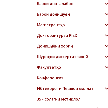
Барои довталабон
Барои донишҷӯён
Магистрантҳо
Докторантураи Ph.D
Донишҷӯёни хориҷӣ
Шyроҳои диссертатсионӣ
Факултетҳо
Конференсия
Ибтикороти Пешвои миллат
35 - солагии Истиқлол