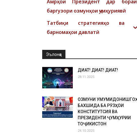
Амрҳои Президент дар бораи
баргузори озмунҳои ҷумҳуриявӣ
Татбиқи стратегияҳо ва
барномаҳои давлатӣ
Эълонҳо
ДИҚҚАТ! ДИҚҚАТ! ДИҚҚАТ!
28.11.2025
ОЗМУНИ УМУМИДОНИШГО
БАХШИДА БА РӮЗҲОИ
КОНСТИТУТСИЯ ВА
ПРЕЗИДЕНТИ ҶУМҲУРИИ
ТОҶИКИСТОН
24.10.2025