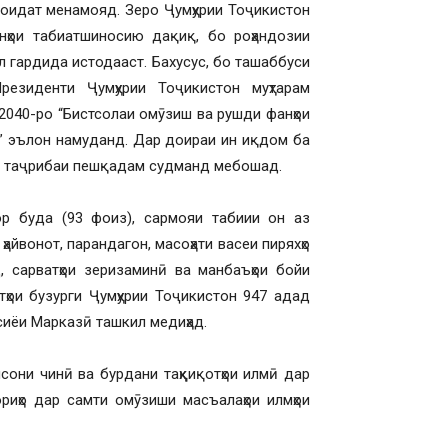
оидат менамояд. Зеро Ҷумҳурии Тоҷикистон
анҳои табиатшиносию дақиқ, бо роҳандозии
ил гардида истодааст. Бахусус, бо ташаббуси
резиденти Ҷумҳурии Тоҷикистон муҳтарам
2040-ро “Бистсолаи омӯзиш ва рушди фанҳои
ф” эълон намуданд. Дар доираи ин иқдом ба
и таҷрибаи пешқадам судманд мебошад.
ор буда (93 фоиз), сармояи табиии он аз
айвонот, парандагон, масоҳати васеи пиряхҳо
ид, сарватҳои зеризаминӣ ва манбаъҳои бойи
тҳои бузурги Ҷумҳурии Тоҷикистон 947 адад
сиёи Марказӣ ташкил медиҳад.
исони чинӣ ва бурдани таҳқиқотҳои илмӣ дар
ориҳо дар самти омӯзиши масъалаҳои илмҳои