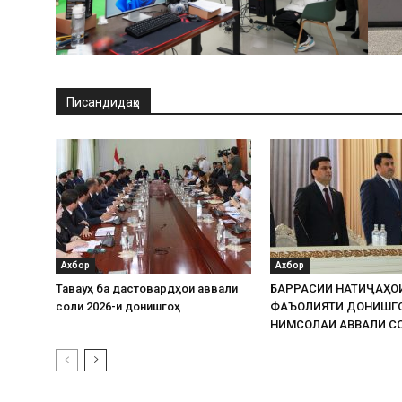
Писандидаҳо
Ахбор
Ахбор
Таваҷҷуҳ ба дастовардҳои аввали
БАРРАСИИ НАТИҶАҲО
соли 2026-и донишгоҳ
ФАЪОЛИЯТИ ДОНИШГ
НИМСОЛАИ АВВАЛИ СО