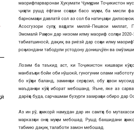
маорифпарваронаи Ҳукумати Ҷумҳурии Тоҷикистон мус
ҷиҳати рушд ёфтани соҳаҳои басо муҳим, ба мисли ф
барномаҳои давлатӣ сол аз сол ба натиҷаҳои дилхоҳ но
Асосгузори сулҳу ваҳдати миллӣ-Пешвои миллат, П
Эмомалӣ Раҳмон дар низоми илму маориф солҳои 2020-
табиатшиносӣ, дақиқ ва риёзӣ дар соҳаи илму маори
роҳ мондани табодули устодону донишҷӯён ва омӯзиш
Лозим ба таъкид аст, ки Тоҷикистон кишвари кӯҳс
манбаъҳои бойи оби нӯшокӣ, гуногунии олами набототу ҳ
бо кӯҳҳои баланд, заминҳои серҳосил, обу ҳавои мусо
маъданҳои кӯҳӣ иборат мебошанд. Яъне, яке аз сарва
дарёҳо буда, сарчашмаи бузурги захираҳои обиро дар О
ҲӢ
Аз ин рӯ, ҳамкорӣ намудан дар ин самтҳо бо мутахасс
марказҳои онҳо муҳим мебошад. Рушд бахшидани ҳамк
табиию дақиқ талаботи замон мебошад.