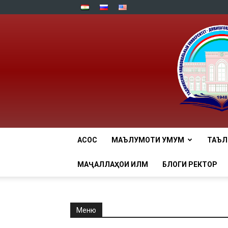
АСОСӢ
МАЪЛУМОТИ УМУМӢ
ТАЪ
МАҶАЛЛАҲОИ ИЛМӢ
БЛОГИ РЕКТОР
Меню