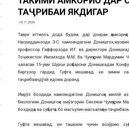
ТАҲКИМИ ҲАМКОРИҲО ДА
ТАҶРИБАИ ЯКДИГАР
14.11.2024
Тавре иттилоъ дода будем, дар доираи ҳамкориҳ
Насриддинзода Э.С. намояндагони Донишгоҳ: муовин
профессор Ғаффорзода И.Ғ. ва директори Донишкад
Тоҷикистон Имомзода М.М. ба Ҷумҳурии Мардумии Ч
ҷаласаи 15-уми Шурои роҳбарони Донишкадаи Конфу
баргузор гардид. Гуфта мешавад, ки зимни са
таҷрибаандӯзӣ идома доранд.
Имрӯз боздиди намояндагони Донишгоҳи миллӣ аз 
биологияи Донишгоҳи омӯзгории Синзяни Ҷумҳурии Ма
боздидҳо ва суҳбатҳо бо масъулин масъалаҳои таҷрибао
Гуфта мешавад, ки ташкили чунин вохӯрию суҳ