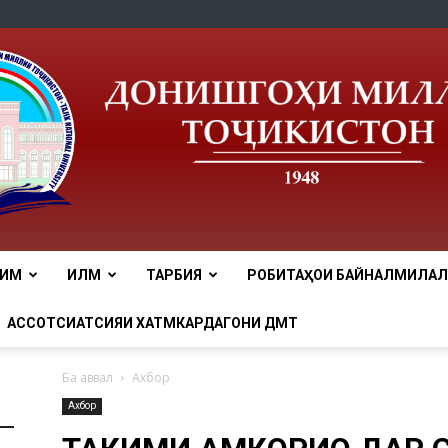
ЛИМ
ИЛМ
ТАРБИЯ
РОБИТАҲОИ БАЙНАЛМИЛАЛӢ
tnu
АССОТСИАТСИЯИ ХАТМКАРДАГОНИ ДМТ
Ба аввал
Ахбор
Ахбор