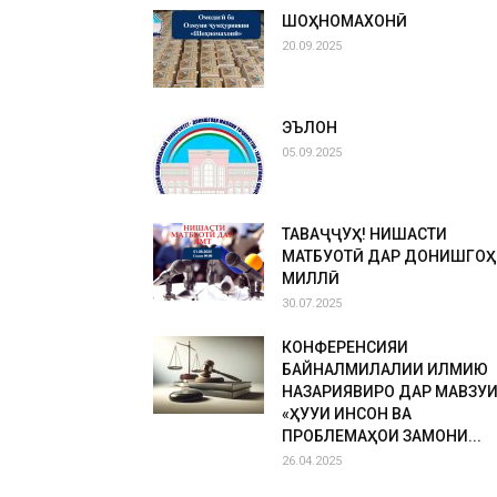
ШОҲНОМАХОНӢ
20.09.2025
ЭЪЛОН
05.09.2025
ТАВАҶҶУҲ! НИШАСТИ
МАТБУОТӢ ДАР ДОНИШГОҲ
МИЛЛӢ
30.07.2025
КОНФЕРЕНСИЯИ
БАЙНАЛМИЛАЛИИ ИЛМИЮ
НАЗАРИЯВИРО ДАР МАВЗУ
«ҲУҚУҚИ ИНСОН ВА
ПРОБЛЕМАҲОИ ЗАМОНИ...
26.04.2025