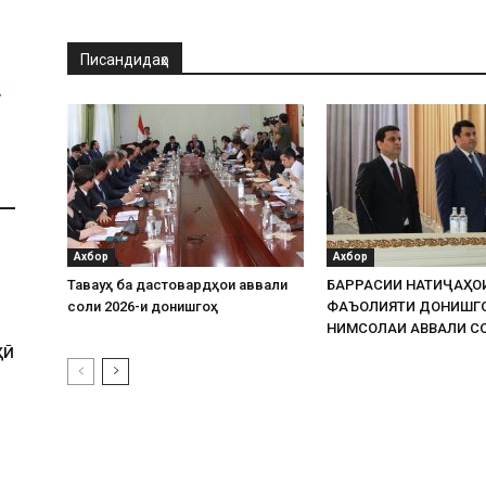
Писандидаҳо
Ахбор
Ахбор
Таваҷҷуҳ ба дастовардҳои аввали
БАРРАСИИ НАТИҶАҲО
соли 2026-и донишгоҳ
ФАЪОЛИЯТИ ДОНИШГ
НИМСОЛАИ АВВАЛИ СО
ҲӢ