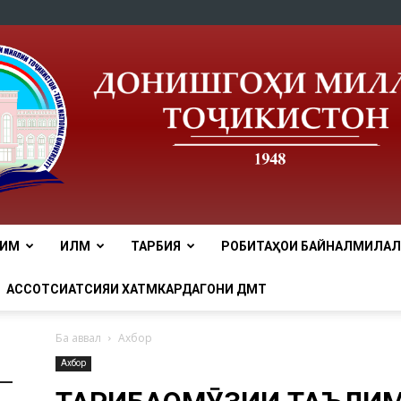
ЛИМ
ИЛМ
ТАРБИЯ
РОБИТАҲОИ БАЙНАЛМИЛАЛӢ
tnu
АССОТСИАТСИЯИ ХАТМКАРДАГОНИ ДМТ
Ба аввал
Ахбор
Ахбор