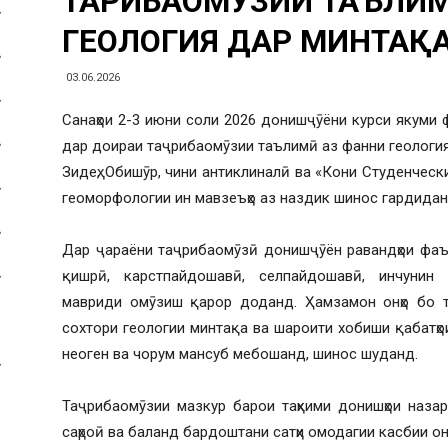
ТАҶРИБАОМӮЗИИ ТАЪЛИ
ГЕОЛОГИЯ ДАР МИНТАҚ
03.06.2026
Санаҳои 2-3 июни соли 2026 донишҷӯёни курси якуми ф
дар доираи таҷрибаомӯзии таълимӣ аз фанни геология 
Зидеҳ, Обишӯр, чини антиклиналӣ ва «Кони Студенчески
геоморфологии ин мавзеъҳо аз наздик шинос гардидан
Дар ҷараёни таҷрибаомӯзӣ донишҷӯён равандҳои фаъо
қишрӣ, карстпайдошавӣ, селпайдошавӣ, инчунин р
мавриди омӯзиш қарор доданд. Ҳамзамон онҳо бо тар
сохтори геологии минтақа ва шароити хобиши қабатҳои 
неоген ва чорум мансуб мебошанд, шинос шуданд.
Таҷрибаомӯзии мазкур барои таҳкими донишҳои наза
саҳроӣ ва баланд бардоштани сатҳи омодагии касбии онҳ