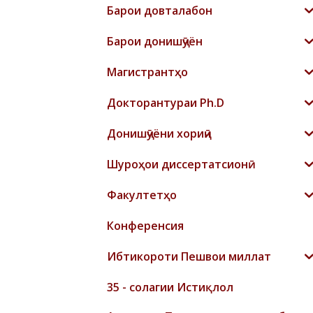
Барои довталабон
Барои донишҷӯён
Магистрантҳо
Докторантураи Ph.D
Донишҷӯёни хориҷӣ
Шyроҳои диссертатсионӣ
Факултетҳо
Конференсия
Ибтикороти Пешвои миллат
35 - солагии Истиқлол