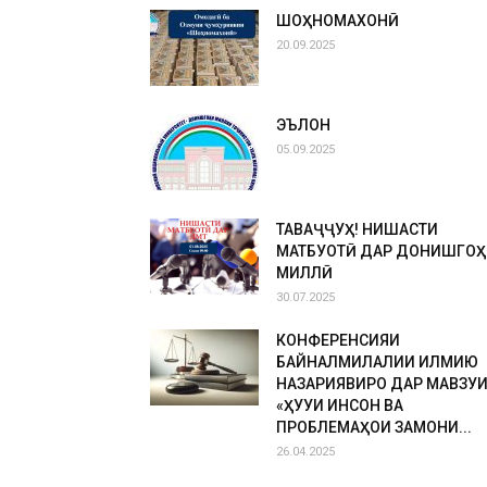
ШОҲНОМАХОНӢ
20.09.2025
ЭЪЛОН
05.09.2025
ТАВАҶҶУҲ! НИШАСТИ
МАТБУОТӢ ДАР ДОНИШГОҲ
МИЛЛӢ
30.07.2025
КОНФЕРЕНСИЯИ
БАЙНАЛМИЛАЛИИ ИЛМИЮ
НАЗАРИЯВИРО ДАР МАВЗУ
«ҲУҚУҚИ ИНСОН ВА
ПРОБЛЕМАҲОИ ЗАМОНИ...
26.04.2025