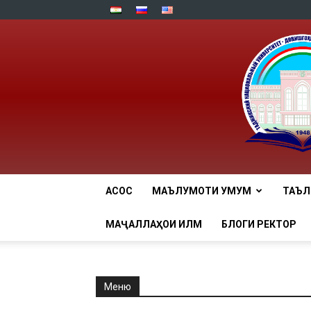
АСОСӢ
МАЪЛУМОТИ УМУМӢ
ТАЪ
МАҶАЛЛАҲОИ ИЛМӢ
БЛОГИ РЕКТОР
Меню