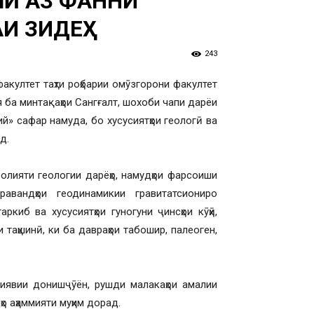
МӢ АЗ ФАННИ
АИ ЗИДЕҲ
243
акултет таҳти роҳбарии омӯзгорони факултет
ба минтақаҳои Сангғалт, шохоби чапи дарёи
й» сафар намуда, бо хусусиятҳои геологӣ ва
д.
лияти геологии дарёҳо, намудҳои фарсоиши
авандҳои геодинамикии гравитатсиониро
киб ва хусусиятҳои гуногуни ҷинсҳои кӯҳӣ,
таҳшинӣ, ки ба давраҳои табошир, палеоген,
риявии донишҷӯён, рушди малакаҳои амалии
о аҳаммияти муҳим дорад.