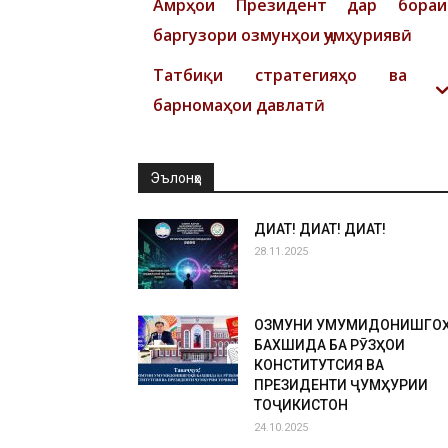
Амрҳои Президент дар бораи
баргузори озмунҳои ҷумҳуриявӣ
Татбиқи стратегияҳо ва
барномаҳои давлатӣ
Эълонҳо
ДИҚҚАТ! ДИҚҚАТ! ДИҚҚАТ!
28.11.2025
ОЗМУНИ УМУМИДОНИШГО
БАХШИДА БА РӮЗҲОИ
КОНСТИТУТСИЯ ВА
ПРЕЗИДЕНТИ ҶУМҲУРИИ
ТОҶИКИСТОН
24.10.2025