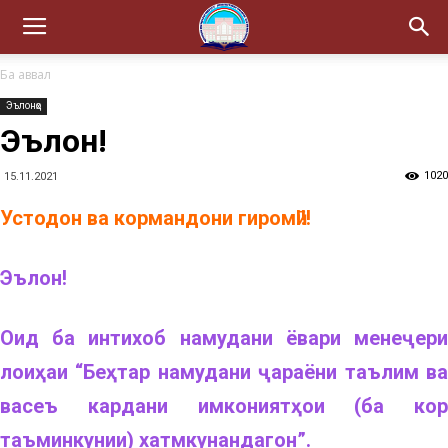
Ба аввал
Эълонҳо
Эълон!
1020
15.11.2021
Устодон ва кормандони гиромӣ!!!
Эълон!
Оид ба интихоб намудани ёвари менеҷери
лоиҳаи “Беҳтар намудани ҷараёни таълим ва
васеъ кардани имкониятҳои (ба кор
таъминкунии) хатмкунандагон”.