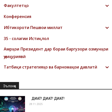
Факултетҳо
Конференсия
Ибтикороти Пешвои миллат
35 - солагии Истиқлол
Амрҳои Президент дар бораи баргузори озмунҳои
ҷумҳуриявӣ
Татбиқи стратегияҳо ва барномаҳои давлатӣ
Эълонҳо
ДИҚҚАТ! ДИҚҚАТ! ДИҚҚАТ!
28.11.2025