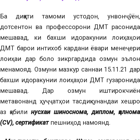
Ба диққати тамоми устодон, унвонҷӯён,
дотсентон ва профессорони ДМТ расонида
мешавад, ки бахши идоракунии лоиҳаҳои
ДМТ барои интихоб кардани ёвари менеҷери
лоиҳаи дар боло зикргардида озмун эълон
менамояд. Озмуни мазкур саннаи 15.11.21 дар
бахши идоракунии лоиҳаҳои ДМТ гузаронида
мешавад. Дар озмун иштирокчиён
метавонанд ҳуҷҷатҳои тасдиқкунандаи хешро
аз қабили
нусхаи шиноснома, диплом, ҳолнома
(CV), сертификат
пешниҳод намоянд.