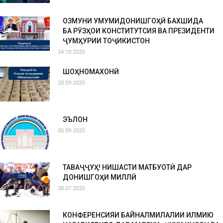
ОЗМУНИ УМУМИДОНИШГОҲӢ БАХШИДА
БА РӮЗҲОИ КОНСТИТУТСИЯ ВА ПРЕЗИДЕНТИ
ҶУМҲУРИИ ТОҶИКИСТОН
24.10.2025
ШОҲНОМАХОНӢ
20.09.2025
ЭЪЛОН
05.09.2025
ТАВАҶҶУҲ! НИШАСТИ МАТБУОТӢ ДАР
ДОНИШГОҲИ МИЛЛӢ
30.07.2025
КОНФЕРЕНСИЯИ БАЙНАЛМИЛАЛИИ ИЛМИЮ