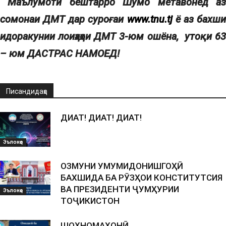
Маълумоти бештарро Шумо метавонед а
сомонаи ДМТ дар суро
ғ
аи
www.tnu.tj
ё аз бахш
идоракунии лои
ҳаҳои ДМТ 3-юм ошёна, утоқи 6
– юм
ДАСТРАС НАМОЕД!
Писандидаҳо
ДИҚҚАТ! ДИҚҚАТ! ДИҚҚАТ!
Эълонҳо
ОЗМУНИ УМУМИДОНИШГОҲӢ
БАХШИДА БА РӮЗҲОИ КОНСТИТУТСИЯ
ВА ПРЕЗИДЕНТИ ҶУМҲУРИИ
Эълонҳо
ТОҶИКИСТОН
ШОҲНОМАХОНӢ