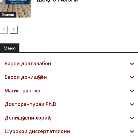
Эълонҳо
Меню
Барои довталабон
Барои донишҷӯён
Магистрантҳо
Докторантураи Ph.D
Донишҷӯёни хориҷӣ
Шyроҳои диссертатсионӣ