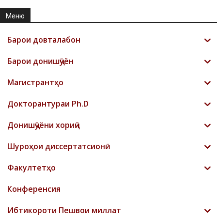
Меню
Барои довталабон
Барои донишҷӯён
Магистрантҳо
Докторантураи Ph.D
Донишҷӯёни хориҷӣ
Шyроҳои диссертатсионӣ
Факултетҳо
Конференсия
Ибтикороти Пешвои миллат