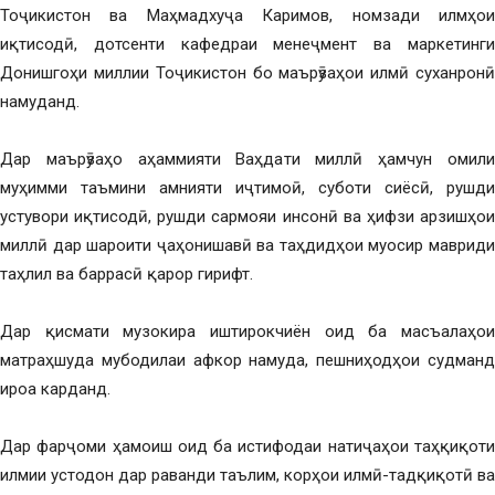
Тоҷикистон ва Маҳмадхуҷа Каримов, номзади илмҳои
иқтисодӣ, дотсенти кафедраи менеҷмент ва маркетинги
Донишгоҳи миллии Тоҷикистон бо маърӯзаҳои илмӣ суханронӣ
намуданд.
Дар маърӯзаҳо аҳаммияти Ваҳдати миллӣ ҳамчун омили
муҳимми таъмини амнияти иҷтимоӣ, суботи сиёсӣ, рушди
устувори иқтисодӣ, рушди сармояи инсонӣ ва ҳифзи арзишҳои
миллӣ дар шароити ҷаҳонишавӣ ва таҳдидҳои муосир мавриди
таҳлил ва баррасӣ қарор гирифт.
Дар қисмати музокира иштирокчиён оид ба масъалаҳои
матраҳшуда мубодилаи афкор намуда, пешниҳодҳои судманд
ироа карданд.
Дар фарҷоми ҳамоиш оид ба истифодаи натиҷаҳои таҳқиқоти
илмии устодон дар раванди таълим, корҳои илмӣ-тадқиқотӣ ва