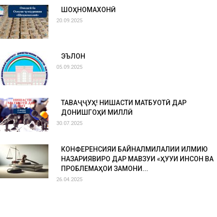
ШОҲНОМАХОНӢ
20.09.2025
ЭЪЛОН
05.09.2025
ТАВАҶҶУҲ! НИШАСТИ МАТБУОТӢ ДАР
ДОНИШГОҲИ МИЛЛӢ
30.07.2025
КОНФЕРЕНСИЯИ БАЙНАЛМИЛАЛИИ ИЛМИЮ
НАЗАРИЯВИРО ДАР МАВЗУИ «ҲУҚУҚИ ИНСОН ВА
ПРОБЛЕМАҲОИ ЗАМОНИ...
26.04.2025