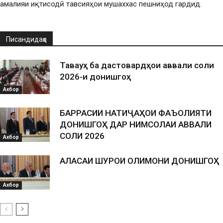
амалияи иқтисодӣ тавсияҳои мушаххас пешниҳод гардид.
Писандидаҳо
Таваҷҷуҳ ба дастовардҳои аввали соли
2026-и донишгоҳ
Ахбор
БАРРАСИИ НАТИҶАҲОИ ФАЪОЛИЯТИ
ДОНИШГОҲ ДАР НИМСОЛАИ АВВАЛИ
СОЛИ 2026
Ахбор
АЛАСАИ ШУРОИ ОЛИМОНИ ДОНИШГОҲ
Ахбор