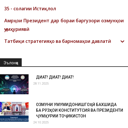
35 - солагии Истиқлол
Амрҳои Президент дар бораи баргузори озмунҳои
ҷумҳуриявӣ
Татбиқи стратегияҳо ва барномаҳои давлатӣ
Эълонҳо
ДИҚҚАТ! ДИҚҚАТ! ДИҚҚАТ!
28.11.2025
ОЗМУНИ УМУМИДОНИШГОҲӢ БАХШИДА
БА РӮЗҲОИ КОНСТИТУТСИЯ ВА ПРЕЗИДЕНТИ
ҶУМҲУРИИ ТОҶИКИСТОН
24.10.2025