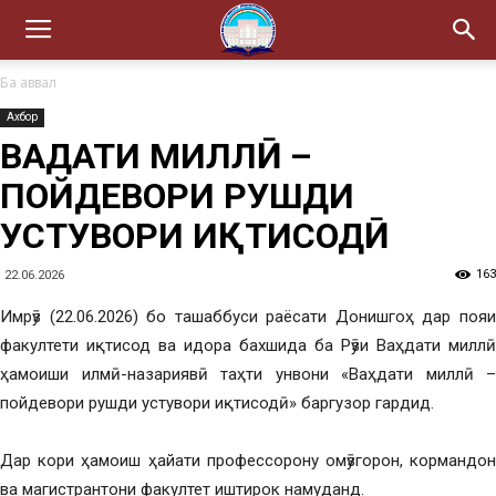
Ба аввал
Ахбор
ВАҲДАТИ МИЛЛӢ –
ПОЙДЕВОРИ РУШДИ
УСТУВОРИ ИҚТИСОДӢ
163
22.06.2026
Имрӯз (22.06.2026) бо ташаббуси раёсати Донишгоҳ дар пояи
факултети иқтисод ва идора бахшида ба Рӯзи Ваҳдати миллӣ
ҳамоиши илмӣ-назариявӣ таҳти унвони «Ваҳдати миллӣ –
пойдевори рушди устувори иқтисодӣ» баргузор гардид.
Дар кори ҳамоиш ҳайати профессорону омӯзгорон, кормандон
ва магистрантони факултет иштирок намуданд.