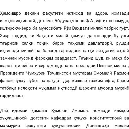
Ҳамоишро декани факултети иқтисод ва идора, номзади
илмҳои иқтисодӣ, дотсент Абдураҳмонов Ф.А., ифтитоҳ намуда,
иштирокчиёнро ба муносибати Рӯзи Ваҳдати миллӣ табрик гуфт.
Зикр гардид, ки Ваҳдати миллӣ ҳамчун дастоварди бузурги
таърихии халқи тоҷик барои таҳкими давлатдорӣ, рушди
иқтисоди миллӣ ва баланд гардидани сатҳи зиндагии аҳолӣ
заминаи мусоид фароҳам овардааст. Таъкид шуд, ки маҳз бо
шарофати сиёсати хирадмандона ва созандаи Пешвои миллат,
Президенти Ҷумҳурии Тоҷикистон муҳтарам Эмомалӣ Раҳмон
фазои сулҳу субот ва ваҳдат дар кишвар таҳким ёфта, барои
татбиқи ислоҳоти муҳимми иқтисодӣ шароити мусоид муҳайё
гардидааст.
Дар идомаи ҳамоиш Ҳумоюн Имомов, номзади илмҳои
ҳуқуқшиносӣ, дотсенти кафедраи ҳуқуқи конститутсионӣ ва
маъмурии факултети ҳуқуқшиносии Донишгоҳи миллии