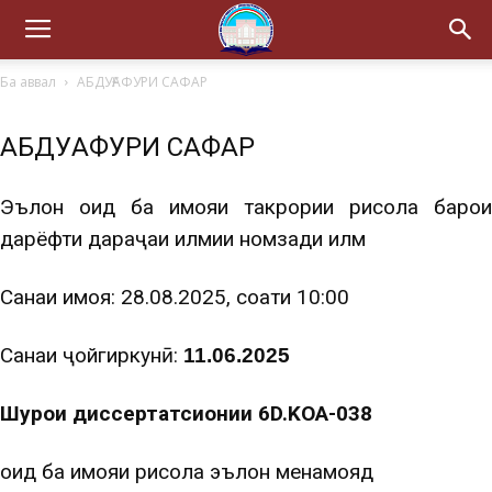
Ба аввал
АБДУҒАФУРИ САФАР
АБДУҒАФУРИ САФАР
Эълон оид ба ҳимояи такрории рисола барои
дарёфти дараҷаи илмии номзади илм
Санаи ҳимоя: 28.08.2025, соати 10:00
Санаи ҷойгиркунӣ:
11.06.2025
Шурои диссертатсионии 6D.KOA-038
оид ба ҳимояи рисола эълон менамояд