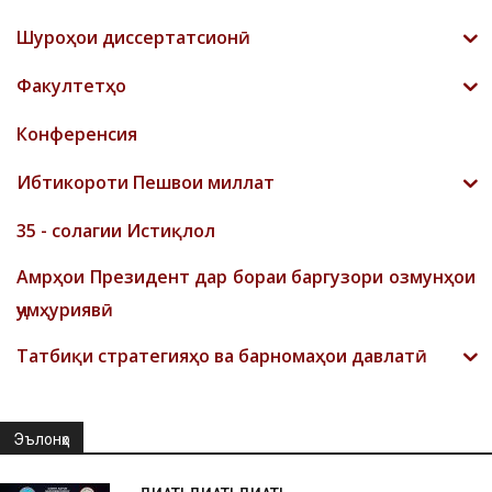
Шyроҳои диссертатсионӣ
Факултетҳо
Конференсия
Ибтикороти Пешвои миллат
35 - солагии Истиқлол
Амрҳои Президент дар бораи баргузори озмунҳои
ҷумҳуриявӣ
Татбиқи стратегияҳо ва барномаҳои давлатӣ
Эълонҳо