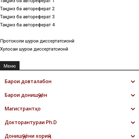
Тақриз ба автореферат 1
Тақриз ба автореферат 2
Тақриз ба автореферат 3
Тақриз ба автореферат 4
Протоколи шурои диссертатсионӣ
Хулосаи шурои диссертатсионӣ
Меню
Барои довталабон
Барои донишҷӯён
Магистрантҳо
Докторантураи Ph.D
Донишҷӯёни хориҷӣ