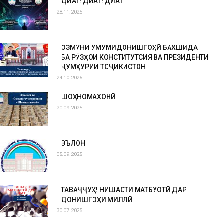
ДИҚҚАТ! ДИҚҚАТ! ДИҚҚАТ!
28.11.2025
ОЗМУНИ УМУМИДОНИШГОҲӢ БАХШИДА
БА РӮЗҲОИ КОНСТИТУТСИЯ ВА ПРЕЗИДЕНТИ
ҶУМҲУРИИ ТОҶИКИСТОН
24.10.2025
ШОҲНОМАХОНӢ
20.09.2025
ЭЪЛОН
05.09.2025
ТАВАҶҶУҲ! НИШАСТИ МАТБУОТӢ ДАР
ДОНИШГОҲИ МИЛЛӢ
30.07.2025