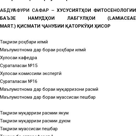
АБДУҒАФУРИ САФАР –
ХУСУСИЯТҲ
ОИ ФИТОСЕНОЛОГИИ
БАЪЗЕ НАМУД
Ҳ
ОИ ЛАБГУЛҲОИ
(LAMIACEA
MART.)
Қ
ИСМАТИ
Ҷ
АНУБИИ
Қ
АТОРК
Ӯ
ҲИ
Ҳ
ИСОР
Тақризи роҳбари илмӣ
Маълумотнома дар бораи роҳбари илмӣ
Хулосаи кафедра
Суратҷаласаи №15
Хулосаи комиссияи экспертӣ
Суратҷаласаи №16
Маълумотнома дар бораи муқарризони расмӣ
Маълумотнома дар бораи муассисаи пешбар
Тақризи муқарризи расмии якум
Тақризи муқарризи расмии дуюм
Тақризи муассисаи пешбар