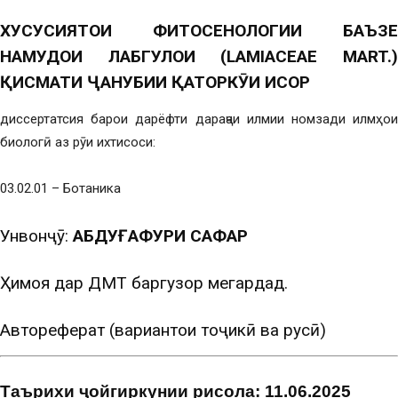
ХУСУСИЯТ
ОИ ФИТОСЕНОЛОГИИ БАЪЗЕ
НАМУД
ОИ ЛАБГУЛҲОИ
(LAMIACEAE MART.
Қ
ИСМАТИ
Ҷ
АНУБИИ
Қ
АТОРК
Ӯ
ҲИ
ИСОР
диссертатсия барои дарёфти дараҷаи илмии номзади илмҳои
биологӣ аз рӯи ихтисоси:
03.02.01 – Ботаника
Унвонҷӯ:
АБДУҒАФУРИ САФАР
Ҳимоя дар ДМТ баргузор мегардад.
Автореферат (вариантҳои тоҷикӣ ва русӣ)
Таърихи ҷойгиркунии рисола: 11.06.2025