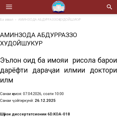
Ба аввал
АМИНЗОДА АБДУРРАЗЗОҚ ХУДОЙШУКУР
АМИНЗОДА АБДУРРАЗЗОҚ
ХУДОЙШУКУР
Эълон оид ба ҳимояи рисола барои
дарёфти дараҷаи илмии доктори
илм
Санаи ҳимоя: 07.04.2026, соати 10:00
Санаи ҷойгиркунӣ:
2
6.12.2025
Шӯрои диссертатсионии 6D.KOA-018