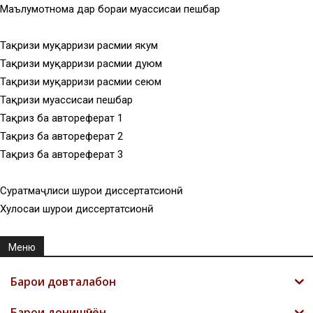
Маълумотнома дар бораи муассисаи пешбар
Тақризи муқарризи расмии якум
Тақризи муқарризи расмии дуюм
Тақризи муқарризи расмии сеюм
Тақризи муассисаи пешбар
Тақриз ба автореферат 1
Тақриз ба автореферат 2
Тақриз ба автореферат 3
Суратмаҷлиси шурои диссертатсионӣ
Хулосаи шурои диссертатсионӣ
Меню
Барои довталабон
Барои донишҷӯён