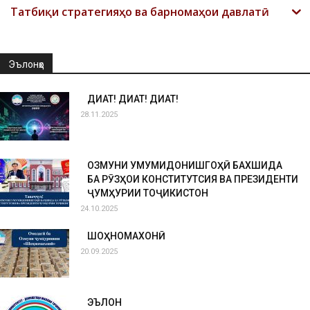
Татбиқи стратегияҳо ва барномаҳои давлатӣ
Эълонҳо
ДИҚҚАТ! ДИҚҚАТ! ДИҚҚАТ!
28.11.2025
ОЗМУНИ УМУМИДОНИШГОҲӢ БАХШИДА
БА РӮЗҲОИ КОНСТИТУТСИЯ ВА ПРЕЗИДЕНТИ
ҶУМҲУРИИ ТОҶИКИСТОН
24.10.2025
ШОҲНОМАХОНӢ
20.09.2025
ЭЪЛОН