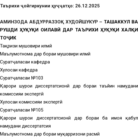
Таърихи ҷойгиркунии ҳуҷҷатҳо: 26.12.2025
АМИНЗОДА АБДУРРАЗЗОҚ ХУДОЙШУКУР –
ТАШАККУЛ В
РУШДИ ҲУҚУҚИ ОИЛАВӢ ДАР ТАЪРИХИ ҲУҚУҚИ ХАЛҚИ
ТОҶИК
Тақризи мушовири илмӣ
Маълумотнома дар бораи мушовири илмӣ
Суратҷаласаи кафедра
Хулосаи кафедра
Суратҷаласаи №103
Қарори шурои диссертатсионӣ дар бораи таъйин намудани
комиссияи экспертӣ
Хулосаи комиссияи экспертӣ
Суратҷаласаи №105
Қарори шурои диссертатсионӣ дар бораи ба ҳимоя қабул
намудани диссертатсия
Маълумотнома дар бораи муқарризони расмӣ