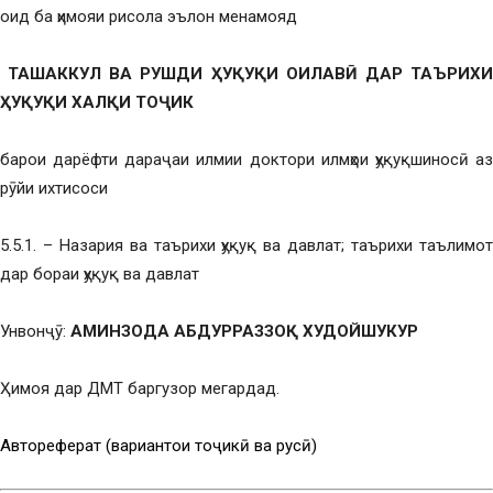
оид ба ҳимояи рисола эълон менамояд
ТАШАККУЛ ВА РУШДИ ҲУҚУҚИ ОИЛАВӢ ДАР ТАЪРИХ
ҲУҚУҚИ ХАЛҚИ ТОҶИК
барои дарёфти дараҷаи илмии доктори илмҳои ҳуқуқшиносӣ аз
рӯйи ихтисоси
5.5.1. – Назария ва таърихи ҳуқуқ ва давлат; таърихи таълимот
дар бораи ҳуқуқ ва давлат
Унвонҷӯ:
АМИНЗОДА АБДУРРАЗЗОҚ ХУДОЙШУКУР
Ҳимоя дар ДМТ баргузор мегардад.
Автореферат (вариантҳои тоҷикӣ ва русӣ)