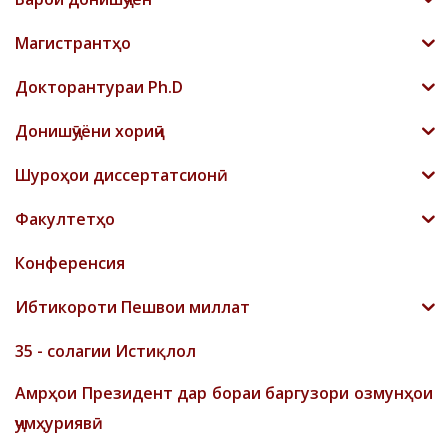
Магистрантҳо
Докторантураи Ph.D
Донишҷӯёни хориҷӣ
Шyроҳои диссертатсионӣ
Факултетҳо
Конференсия
Ибтикороти Пешвои миллат
35 - солагии Истиқлол
Амрҳои Президент дар бораи баргузори озмунҳои
ҷумҳуриявӣ