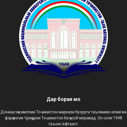
Дар бораи мо
Донишгоҳи миллии Тоҷикистон маркази бузурги таълимию илмӣ ва
фарҳангии Ҷумҳурии Тоҷикистон ба ҳисоб меравад. Он соли 1948
таъсис ёфтааст.