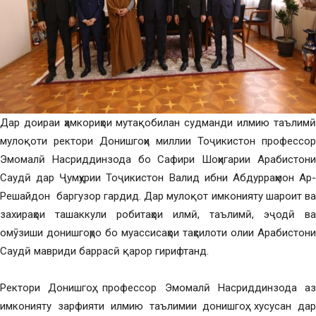
Дар доираи ҳамкориҳои мутақобилан судманди илмию таълимӣ
мулоқоти ректори Донишгоҳи миллии Тоҷикистон профессор
Эмомалӣ Насриддинзода бо Сафири Шоҳигарии Арабистони
Саудӣ дар Ҷумҳурии Тоҷикистон Валид ибни Абдурраҳмон Ар-
Решайдон баргузор гардид. Дар мулоқот имконияту шароит ва
захираҳои ташаккули робитаҳои илмӣ, таълимӣ, эҷодӣ ва
омӯзиши донишгоҳро бо муассисаҳои таҳсилоти олии Арабистони
Саудӣ мавриди баррасӣ қарор гирифтанд.
Ректори Донишгоҳ, профессор Эмомалӣ Насриддинзода
а
имконияту зарфияти илмию таълимии донишгоҳ, хусусан дар