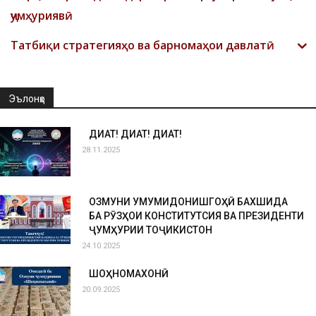
ҷумҳуриявӣ
Татбиқи стратегияҳо ва барномаҳои давлатӣ
Эълонҳо
ДИҚҚАТ! ДИҚҚАТ! ДИҚҚАТ!
28.11.2025
ОЗМУНИ УМУМИДОНИШГОҲӢ БАХШИДА
БА РӮЗҲОИ КОНСТИТУТСИЯ ВА ПРЕЗИДЕНТИ
ҶУМҲУРИИ ТОҶИКИСТОН
24.10.2025
ШОҲНОМАХОНӢ
20.09.2025