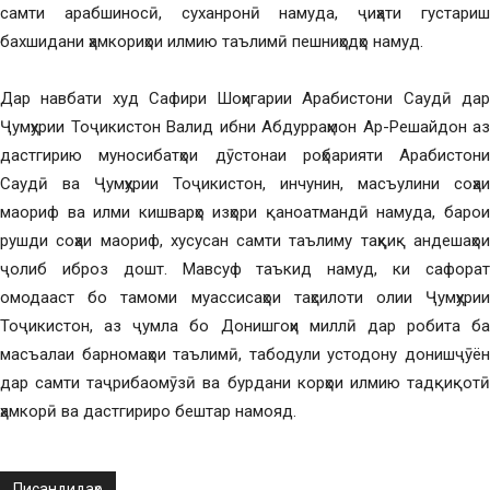
самти арабшиносӣ, суханронӣ намуда, ҷиҳати густариш
бахшидани ҳамкориҳои илмию таълимӣ пешниҳодҳо намуд.
Дар навбати худ Сафири Шоҳигарии Арабистони Саудӣ дар
Ҷумҳурии Тоҷикистон Валид ибни Абдурраҳмон Ар-Решайдон аз
дастгирию муносибатҳои дӯстонаи роҳбарияти Арабистони
Саудӣ ва Ҷумҳурии Тоҷикистон, инчунин, масъулини соҳаи
маориф ва илми кишварҳо изҳори қаноатмандӣ намуда, барои
рушди соҳаи маориф, хусусан самти таълиму таҳқиқ андешаҳои
ҷолиб иброз дошт. Мавсуф таъкид намуд, ки сафорат
омодааст бо тамоми муассисаҳои таҳсилоти олии Ҷумҳурии
Тоҷикистон, аз ҷумла бо Донишгоҳи миллӣ дар робита ба
масъалаи барномаҳои таълимӣ, табодули устодону донишҷӯён
дар самти таҷрибаомӯзӣ ва бурдани корҳои илмию тадқиқотӣ
ҳамкорӣ ва дастгириро бештар намояд.
Писандидаҳо