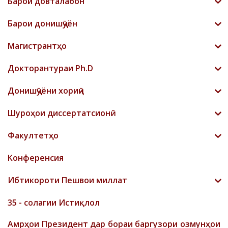
Барои довталабон
Барои донишҷӯён
Магистрантҳо
Докторантураи Ph.D
Донишҷӯёни хориҷӣ
Шyроҳои диссертатсионӣ
Факултетҳо
Конференсия
Ибтикороти Пешвои миллат
35 - солагии Истиқлол
Амрҳои Президент дар бораи баргузори озмунҳои