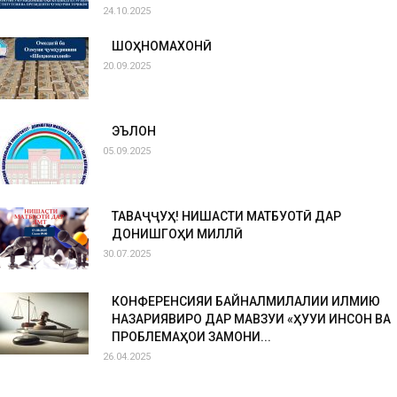
24.10.2025
ШОҲНОМАХОНӢ
20.09.2025
ЭЪЛОН
05.09.2025
ТАВАҶҶУҲ! НИШАСТИ МАТБУОТӢ ДАР
ДОНИШГОҲИ МИЛЛӢ
30.07.2025
КОНФЕРЕНСИЯИ БАЙНАЛМИЛАЛИИ ИЛМИЮ
НАЗАРИЯВИРО ДАР МАВЗУИ «ҲУҚУҚИ ИНСОН ВА
ПРОБЛЕМАҲОИ ЗАМОНИ...
26.04.2025