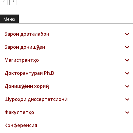
Меню
Барои довталабон
Барои донишҷӯён
Магистрантҳо
Докторантураи Ph.D
Донишҷӯёни хориҷӣ
Шyроҳои диссертатсионӣ
Факултетҳо
Конференсия