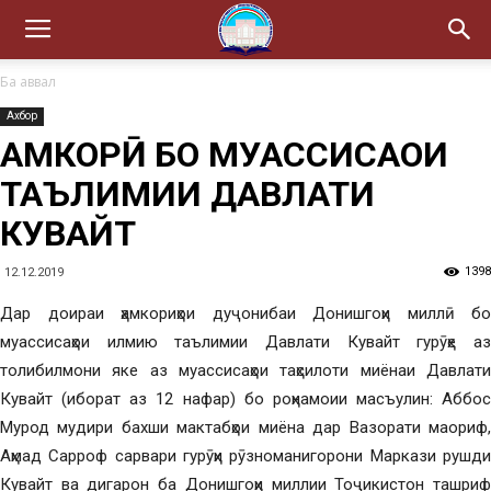
Ба аввал
Ахбор
ҲАМКОРӢ БО МУАССИСАҲОИ
ТАЪЛИМИИ ДАВЛАТИ
КУВАЙТ
1398
12.12.2019
Дар доираи ҳамкориҳои дуҷонибаи Донишгоҳи миллӣ бо
муассисаҳои илмию таълимии Давлати Кувайт гурӯҳе аз
толибилмони яке аз муассисаҳои таҳсилоти миёнаи Давлати
Кувайт (иборат аз 12 нафар) бо роҳнамоии масъулин: Аббос
Мурод мудири бахши мактабҳои миёна дар Вазорати маориф,
Аҳмад Сарроф сарвари гурӯҳи рӯзноманигорони Маркази рушди
Кувайт ва дигарон ба Донишгоҳи миллии Тоҷикистон ташриф