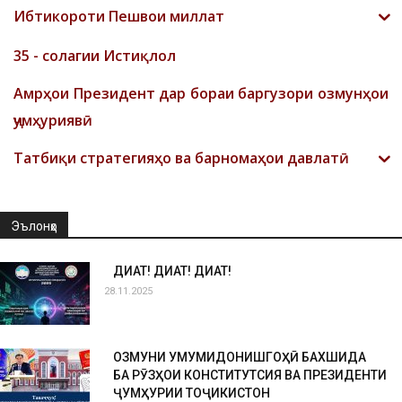
Ибтикороти Пешвои миллат
35 - солагии Истиқлол
Амрҳои Президент дар бораи баргузори озмунҳои
ҷумҳуриявӣ
Татбиқи стратегияҳо ва барномаҳои давлатӣ
Эълонҳо
ДИҚҚАТ! ДИҚҚАТ! ДИҚҚАТ!
28.11.2025
ОЗМУНИ УМУМИДОНИШГОҲӢ БАХШИДА
БА РӮЗҲОИ КОНСТИТУТСИЯ ВА ПРЕЗИДЕНТИ
ҶУМҲУРИИ ТОҶИКИСТОН