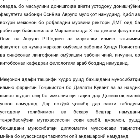
оварда, бо масъулини донишгоҳ ва ҳайати устодону донишҷӯёни
факултети забонҳои Осиё ва Аврупо мулоқот намуданд. Қабл аз
вохӯрӣ меҳмонон бо роҳбаладии муовини ректори ДМТ оид ба
робитаҳои байналмилалӣ Мирзамонзода Х. ва декани факултети
Осиё ва Аврупо Р.Шодиев аз марказҳои илмию таълимии
факултет, аз ҷумла маркази омӯзиши забонҳои Ҳинду Покистон
ва синфхонаи лингофонии омӯзишии забони чинӣ, инчунин, аз
китобхонаи кафедраи филологияи араб боздид намуданд.
Меҳмонон ҳадафи ташрифи худро рушд бахшидани муносибатҳои
илмию фарҳангии Тоҷикистон бо Давлати Кувайт ва аз наздик
шинос шудан онҳо бо имкониятҳои таҳсил дар Донишгоҳи миллӣ
унвон намуданд. Дар вохӯрӣ ҷонибҳо дар самти табодули
устодону толибилмон ва беҳтару бештар намудани
таҷрибаомӯзии мутахассисони соҳаи арабӣ, ҳамзамон, рушд
бахшидани муносибатҳои дипломатии муассисаҳои таҳсилоти
миёна бо муассисаҳои таҳсилоти олӣ андешаронӣ намуданд.