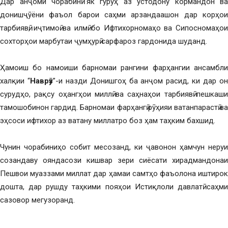
Дар анҷоми чорабинӣ як гурӯҳ аз устодону кормандон ва
донишҷӯёни фаъол барои саҳми арзандаашон дар корҳои
тарбиявӣ, иҷтимоӣ ва илмӣ бо Ифтихорномаҳо ва Сипосномаҳои
сохторҳои марбутаи ҷумҳурӣ сарфароз гардонида шуданд.
Ҳамоиш бо намоиши барномаи рангини фарҳангии ансамбли
халқии “
Наврӯз
”-и назди Донишгоҳ ба анҷом расид, ки дар о
сурудҳо, рақсу оҳангҳои миллӣ ва саҳнаҳои тарбиявӣ пешкаши
тамошобинон гардид. Барномаи фарҳангӣ рӯҳияи ватанпарастӣ ва
эҳсоси ифтихор аз ватану миллатро боз ҳам таҳким бахшид.
Чунин чорабиниҳо собит месозанд, ки ҷавонон ҳамчун неруи
созандаву ояндасози кишвар зери сиёсати хирадмандонаи
Пешвои муаззами миллат дар ҳамаи самтҳо фаъолона иштирок
дошта, дар рушду таҳкими пояҳои Истиқлоли давлатӣ саҳми
сазовор мегузоранд.