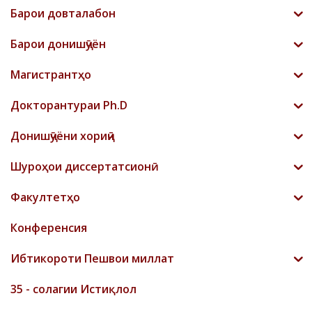
Барои довталабон
Барои донишҷӯён
Магистрантҳо
Докторантураи Ph.D
Донишҷӯёни хориҷӣ
Шyроҳои диссертатсионӣ
Факултетҳо
Конференсия
Ибтикороти Пешвои миллат
35 - солагии Истиқлол