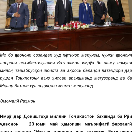
Мо бо ҷавонони созандаи худ ифтихор мекунем, чунки ҷавонони
даврони соҳибистиқлолии Ватанамон имрӯз бо нангу номуси
миллӣ, ташаббусҳои шоиста ва эҳсоси баланди ватандорӣ дар
рушди Тоҷикистони азиз ҳиссаи арзишманд мегузоранд ва ба
Модар-Ватани худ содиқона хизмат мекунанд.
Эмомалӣ Раҳмон
Имрӯз дар Донишгоҳи миллии Тоҷикистон бахшида ба Рӯзи
ҷавонон – 23-юми май ҳамоиши маърифатӣ-фарҳангӣ
таҳти унвони “Нақши ҷавонон дар таҳкими Истиқлоли