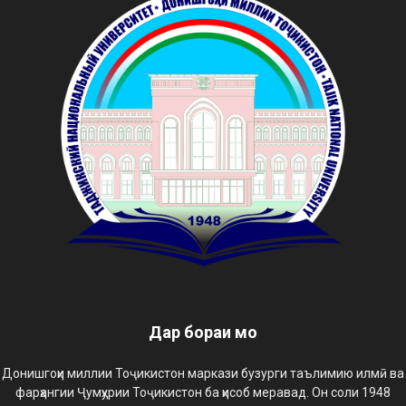
Дар бораи мо
Донишгоҳи миллии Тоҷикистон маркази бузурги таълимию илмӣ ва
фарҳангии Ҷумҳурии Тоҷикистон ба ҳисоб меравад. Он соли 1948