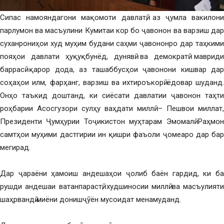
Сипас намояндагони мақомоти давлатӣ, аз ҷумла вакилони
парлумон ва масъулини Кумитаи кор бо ҷавонон ва варзиш дар
суханрониҳои худ муҳим будани саҳми ҷавононро дар таҳкими
пояҳои давлати ҳуқуқбунёд, дунявӣ ва демократӣ мавриди
баррасӣ қарор дода, аз ташаббусҳои ҷавонони кишвар дар
соҳаҳои илм, фарҳанг, варзиш ва ихтироъкорӣ ёдовар шуданд.
Онҳо таъкид доштанд, ки сиёсати давлатии ҷавонон таҳти
роҳбарии Асосгузори сулҳу ваҳдати миллӣ – Пешвои миллат,
Президенти Ҷумҳурии Тоҷикистон муҳтарам Эмомалӣ Раҳмон
самтҳои муҳими дастгирии ин қишри фаъоли ҷомеаро дар бар
мегирад.
Дар ҷараёни ҳамоиш андешаҳои ҷолиб баён гардид, ки ба
рушди андешаи ватанпарастӣ, худшиносии миллӣ ва масъулияти
шаҳрвандӣ миёни донишҷӯён мусоидат менамуданд.