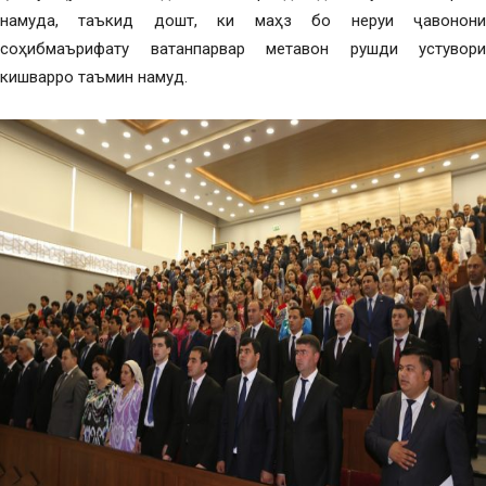
намуда, таъкид дошт, ки маҳз бо неруи ҷавонони
соҳибмаърифату ватанпарвар метавон рушди устувори
кишварро таъмин намуд.