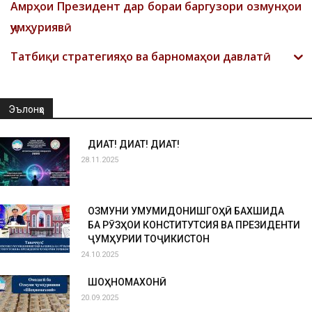
Амрҳои Президент дар бораи баргузори озмунҳои
ҷумҳуриявӣ
Татбиқи стратегияҳо ва барномаҳои давлатӣ
Эълонҳо
ДИҚҚАТ! ДИҚҚАТ! ДИҚҚАТ!
28.11.2025
ОЗМУНИ УМУМИДОНИШГОҲӢ БАХШИДА
БА РӮЗҲОИ КОНСТИТУТСИЯ ВА ПРЕЗИДЕНТИ
ҶУМҲУРИИ ТОҶИКИСТОН
24.10.2025
ШОҲНОМАХОНӢ
20.09.2025