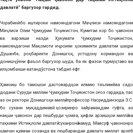
давлатӣ” баргузор гардид.
Чорабинӣ бо иштироки намояндагони Маҷлиси намояндагони
Маҷлиси Олии Ҷумҳурии Тоҷикистон, Кумитаи кор бо ҷавонон
ва варзиши назди Ҳукумати Ҷумҳурии Тоҷикистон,
намояндагони Мақомоти иҷроияи ҳокимияти давлатии шаҳри
Душанбе, роҳбарияти Донишгоҳ, устодону кормандон ва
донишҷӯёни фаъол баргузор шуда, ба як фазои пурмуҳтаво ва
илҳомбахши ватандӯстона табдил ёфт.
Ҳамоиш бо тамошои дастовардҳои илмию таълимӣ ва садо
додани Суруди миллии Ҷумҳурии Тоҷикистон оғоз гардида, пас
аз он ректори Донишгоҳи миллӣ, профессор Насриддинзода Э.С.
бо сухани муқаддимавӣ ҳозиринро хайрамақдам гуфта, аз
нақши ҷавонон дар пешбурди ҷомеа, ҳифзи арзишҳои миллӣ ва
таҳкими Истиқлоли давлатӣ суханронӣ намуд. Мавсуф ҷавононро
ҳамчун қувваи созанда ва пешбарандаи давлату миллат арзёбӣ