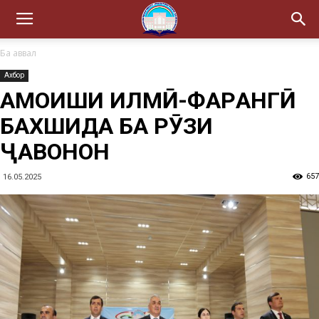
Ба аввал
Ахбор
ҲАМОИШИ ИЛМӢ-ФАРҲАНГӢ
БАХШИДА БА РӮЗИ
ҶАВОНОН
657
16.05.2025